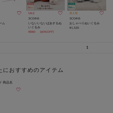
SALE
再入荷
3COINS
3COINS
ーム
いないいないばあするぬ
おしゃべりぬいぐるみ
いぐるみ
¥1,320
¥880
(60%OFF)
1
たにおすすめのアイテム