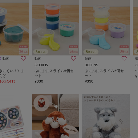
E
動画
動画
動画
3COINS
3COINS
3
きにくい！》ふ
ぷにぷにスライム5個セ
ぷにぷにスライム5個セ
んど
ット
ット
¥
(10%OFF)
¥330
¥330