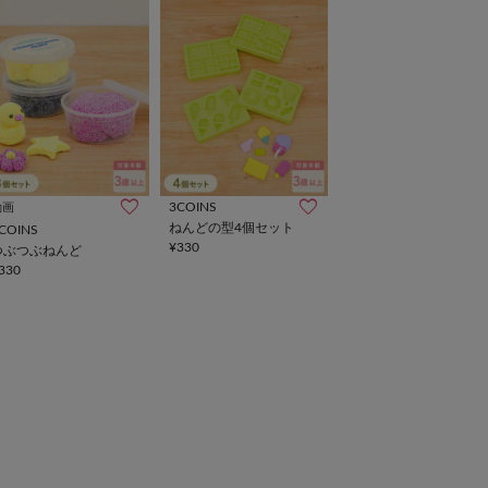
3COINS
動画
ねんどの型4個セット
COINS
¥330
つぶつぶねんど
330