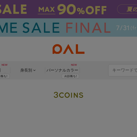
断
身長別
パーソナル
カラー