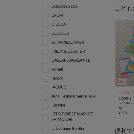
COLONY 2139
こども
CPCM
DISCOAT
DOUDOU
ear PAPILLONNER
FREDY & GLOSTER
GALLARDAGALANTE
gemeil
-goocy-
IACUCCI
再入荷
N
Jena espace merveilleux
3COINS
シールBO
Kastane
ル
¥
550
KITO FOREST MARKET
SHIMOICHI
La boutique BonBon
便利で