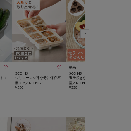



動画
3COINS
3COINS
3CO
ト：
シリコーン冷凍小分け保存容
玉子焼きが作れるシリコーン
ゆで
INT
器：M／KITINTO
型／KITINTO
¥
330
¥
550
¥
330