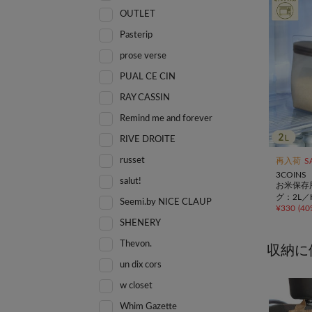
OUTLET
Pasterip
prose verse
PUAL CE CIN
RAY CASSIN
Remind me and forever
RIVE DROITE
russet
再入荷
S
3COINS
salut!
お米保存
グ：2L／K
Seemi.by NICE CLAUP
¥
330
(
40
SHENERY
Thevon.
収納に
un dix cors
w closet
Whim Gazette