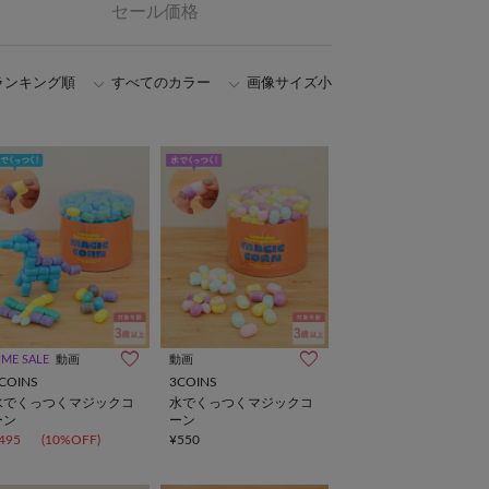
セール価格
ランキング順
すべてのカラー
画像サイズ小
IME SALE
動画
動画
COINS
3COINS
水でくっつくマジックコ
水でくっつくマジックコ
ーン
ーン
495
(10%OFF)
¥550