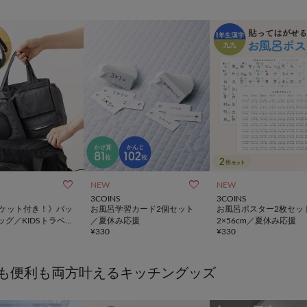


NEW
NEW
3COINS
3COINS
ポケット付き！》バッ
お風呂学習カード2個セット
お風呂ポスター2枚セッ
ッグ／KIDSトラベ
／夏休み応援
2×56cm／夏休み応援
¥
330
¥
330
も便利も両方叶えるキッチングッズ