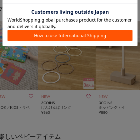
の想像力を豊かにするおもちゃ


EW
NEW
NEW
3COINS
3COINS
OK／KIDSトラベ
けんけんぱリング
ホッピングトイ
¥
660
¥
880
楽しいベビーアイテム