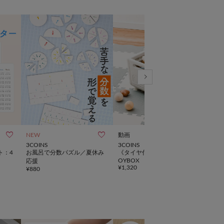



NEW
動画
手洗
3COINS
3COINS
3CO
ト：4
お風呂で分数パズル／夏休み
《タイヤ付き！》組み立てT
撥水
OYBOX
応援
ット
¥
1,320
¥
880
¥
880