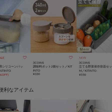


ALE
NEW
3COINS
3COINS
用シリコーンバッ
調味料ポット2個セット／KIT
立てる野菜保存容器セッ
INTO
ITINTO
M／KITINTO
¥
330
%OFF
)
¥
550
便利なアイテム