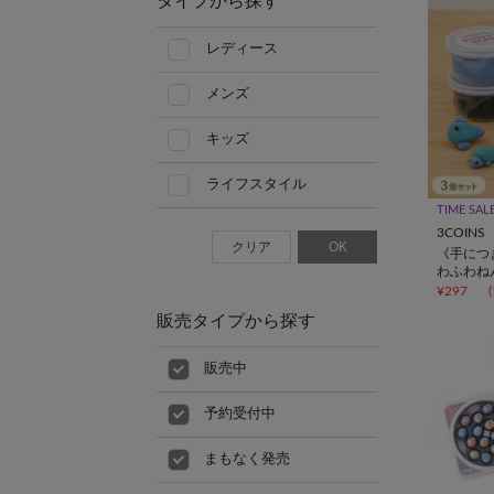
タイプから探す
レディース
メンズ
キッズ
ライフスタイル
TIME SAL
3COINS
クリア
OK
《手につ
わふわね
¥297
販売タイプから探す
販売中
予約受付中
まもなく発売