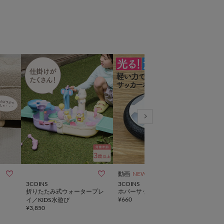



動画
NEW
3COINS
3COINS
3CO
折りたたみ式ウォータープレ
ホバーサッカーボール
動く
¥
660
¥
880
イ／KIDS水遊び
¥
3,850