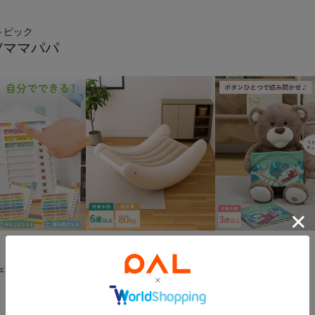
トピック
/ママパパ


NEW
SALE
3COINS
3COINS
チェッカー
インフレータブルシーソーチ
読み聞かせぬいぐるみ
¥
1,100
(
60%OFF
)
ェア
¥
3,300