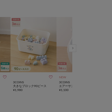



NEW
動画
3COINS
3COINS
3CO
大きなブロック90ピース
エアーサンドバッグ
水で
¥
1,980
¥
1,100
KID
¥
2,7