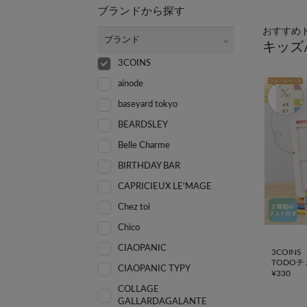
ブランドから探す
おすすめ
ブランド
キッズ
3COINS
ainode
baseyard tokyo
BEARDSLEY
Belle Charme
BIRTHDAY BAR
CAPRICIEUX LE'MAGE
Chez toi
Chico
CIAOPANIC
3COINS
TODO
CIAOPANIC TYPY
¥
330
COLLAGE
GALLARDAGALANTE