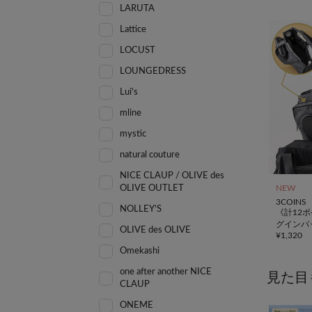
LARUTA
Lattice
LOCUST
LOUNGEDRESS
Lui's
mline
mystic
natural couture
NICE CLAUP / OLIVE des
OLIVE OUTLET
NEW
3COINS
NOLLEY'S
《計12
グインバ
OLIVE des OLIVE
¥
1,320
ル
Omekashi
one after another NICE
見た目
CLAUP
ONEME