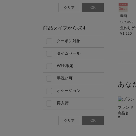
クリア
OK
動画
3COINS
商品タイプから探す
魚釣りゲ
¥1,320
クーポン対象
タイムセール
WEB限定
手洗い可
あな
オケージョン
再入荷
ブランド
商品名
クリア
OK