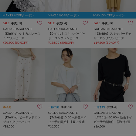
MAX15％OFFクーポン
MAX15％OFFクーポン
MAX15％OFFクーポン
SALE
手洗い可
SALE
手洗い可
SALE
手洗い可
GALLARDAGALANTE
GALLARDAGALANTE
GALLARDAGALANTE
【Dhritie】ケミカルレース
【Dhritie】スキッパーギャ
【Dhritie】スキッパーギャ
ミニワンピース
ザーロングワンピース
ザーロングワンピース
¥20,900
(50%OFF)
¥19,800
(50%OFF)
¥19,800
(50%OFF)
再入荷
一部予約
手洗い可
一部予約
手洗い可
GALLARDAGALANTE
GALLARDAGALANTE
GALLARDAGALANTE
【Dhritie】ビーデッドエン
【7/26(日)10:00～新色ネイ
【7/26(日)10:00～新色ネイ
ブロイダリーパンツ
ビー予約開始】【夏に快適
ビー予約開始】【夏に快適
¥38,500
な一枚着】バックスリット
¥16,500
な一枚着】バックスリット
¥16,500
ハーフスリーブブラウス
ハーフスリーブブラウス