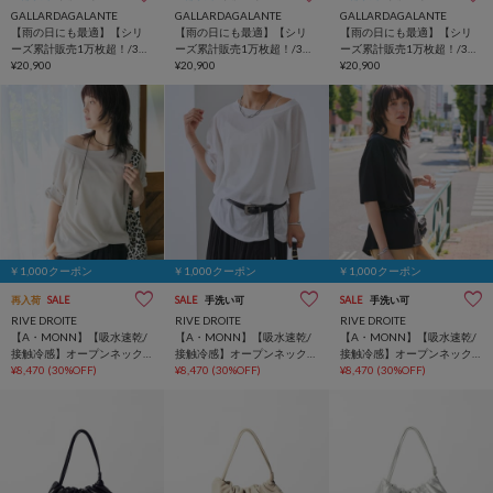
GALLARDAGALANTE
GALLARDAGALANTE
GALLARDAGALANTE
【雨の日にも最適】【シリ
【雨の日にも最適】【シリ
【雨の日にも最適】【シリ
ーズ累計販売1万枚超！/3サ
ーズ累計販売1万枚超！/3サ
ーズ累計販売1万枚超！/3サ
イズ展開】ストレッチマキ
¥20,900
イズ展開】ストレッチマキ
¥20,900
イズ展開】ストレッチマキ
¥20,900
シタイトスカート2
シタイトスカート2
シタイトスカート2
￥1,000クーポン
￥1,000クーポン
￥1,000クーポン
再入荷
SALE
SALE
手洗い可
SALE
手洗い可
RIVE DROITE
RIVE DROITE
RIVE DROITE
【A・MONN】【吸水速乾/
【A・MONN】【吸水速乾/
【A・MONN】【吸水速乾/
接触冷感】オープンネック
接触冷感】オープンネック
接触冷感】オープンネック
Tee
¥8,470
(30%OFF)
Tee
¥8,470
(30%OFF)
Tee
¥8,470
(30%OFF)