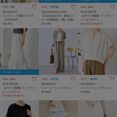
NEW
予約
NEW
一部予約
NEW
SALE
BEARDSLEY
GALLARDAGALANTE
RIVE DROITE
リングジップ前後ブラウス
【7/26(日)10:00～新色ネイ
【2サイズ展開】ティアード
《LIVETART》
ビー予約開始】【夏に快適
レーススカート
¥18,700
な一枚着】バックスリット
¥16,500
¥19,250
(30%OFF)
ハーフスリーブブラウス
￥1,000クーポン
NEW
SALE
NEW
一部予約
NEW
一部予約
RIVE DROITE
BEARDSLEY
BEARDSLEY
【2サイズ展開】ティアード
ジャージージップブルゾン
ジャージージップブルゾン
レーススカート
¥19,800
¥19,800
¥19,250
(30%OFF)