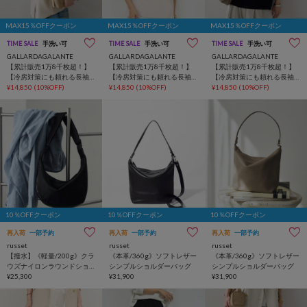
MAX15％OFFクーポン
MAX15％OFFクーポン
MAX15％OFFクーポン
TIME SALE
手洗い可
TIME SALE
手洗い可
TIME SALE
手洗い可
GALLARDAGALANTE
GALLARDAGALANTE
GALLARDAGALANTE
【累計販売1万8千枚超！】
【累計販売1万8千枚超！】
【累計販売1万8千枚超！】
【冷房対策にも頼れる長袖
【冷房対策にも頼れる長袖
【冷房対策にも頼れる長袖
】バックスリットブラウス
¥14,850
(10%OFF)
】バックスリットブラウス
¥14,850
(10%OFF)
】バックスリットブラウス
¥14,850
(10%OFF)
Tee
Tee
Tee
10％OFFクーポン
10％OFFクーポン
10％OFFクーポン
再入荷
一部予約
再入荷
一部予約
再入荷
一部予約
russet
russet
russet
【撥水】《軽量/200g》クラ
《本革/360g》ソフトレザー
《本革/360g》ソフトレザー
ウズナイロンラウンドショ
シンプルショルダーバッグ
シンプルショルダーバッグ
ルダーバッグ
¥25,300
¥31,900
¥31,900