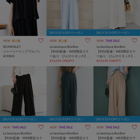
2BUY10％OFFクーポン
2BUY10％OFFクーポン
NEW
再入荷
NEW
再入荷
NEW
TIME SALE
BEARDSLEY
La boutique BonBon
La boutique BonBon
ジャージージップブルゾン
【RISA監修・WEB限定カラ
【RISA監修・WEB限定カラ
¥19,800
ーあり・ひんやりタッチ】
ーあり・ひんやりタッチ】
夏向き２タックワイドパン
¥14,630
(5%OFF)
夏向き２タックワイドパン
¥14,630
(5%OFF)
ツ
ツ
2BUY10％OFFクーポン
2BUY10％OFFクーポン
2BUY10％OFFクーポン
NEW
TIME SALE
NEW
TIME SALE
NEW
TIME SALE
La boutique BonBon
La boutique BonBon
La boutique BonBon
【RISA監修・WEB限定カラ
【RISA監修・WEB限定カラ
【RISA監修・WEB限定カラ