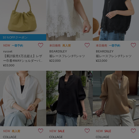
10％OFFクーポン
NEW
一部予約
本日発売
再入荷
本日発売
一部予約
russet
BEARDSLEY
BEARDSLEY
【累計販売1万点超え】レザ
裾レースフレンチTシャツ
裾レースフレンチTシャツ
ー巾着4WAYショルダーバッ
¥22,000
¥22,000
グ
¥33,000
NEW
再入荷
NEW
SALE
NEW
SALE
COLLAGE
COLLAGE
COLLAGE