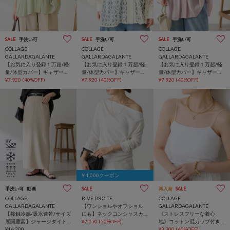
SALE
手洗い可
SALE
手洗い可
SALE
手洗い可
COLLAGE
COLLAGE
COLLAGE
GALLARDAGALANTE
GALLARDAGALANTE
GALLARDAGALANTE
【お気に入り登録１万超/軽
【お気に入り登録１万超/軽
【お気に入り登録１万超/軽
量/体型カバー】ギャザー切
量/体型カバー】ギャザー切
量/体型カバー】ギャザー切
替シアーシャツカーディガ
¥7,920
(40%OFF)
替シアーシャツカーディガ
¥7,920
(40%OFF)
替シアーシャツカーディガ
¥7,920
(40%OFF)
ン
ン
ン
￥1,000クーポン
手洗い可
動画
SALE
再入荷
SALE
COLLAGE
RIVE DROITE
COLLAGE
GALLARDAGALANTE
【ワンショルやオフショル
GALLARDAGALANTE
【接触冷感/吸水速乾/サイズ
にも】ネックコンシャスカ
《ストレスフリーな着心
展開豊富】ジャージタイト
ットソー
¥7,150
(50%OFF)
地》コットン混カップ付き
スカート/セットアップ可
¥14,300
キャミソール
¥3,300
(40%OFF)