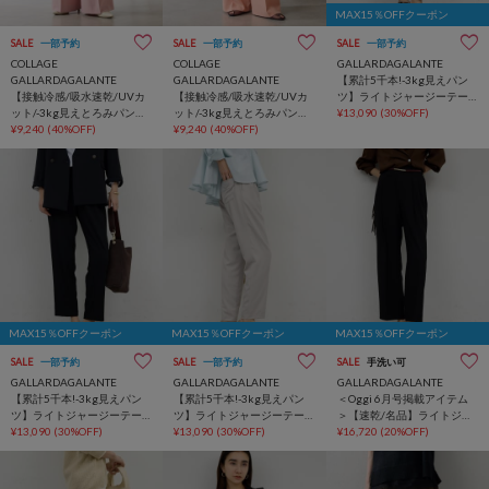
MAX15％OFFクーポン
SALE
一部予約
SALE
一部予約
SALE
一部予約
COLLAGE
COLLAGE
GALLARDAGALANTE
GALLARDAGALANTE
GALLARDAGALANTE
【累計5千本!-3kg見えパン
【接触冷感/吸水速乾/UVカ
【接触冷感/吸水速乾/UVカ
ツ】ライトジャージーテー
ット/-3kg見えとろみパン
ット/-3kg見えとろみパン
パードパンツ
¥13,090
(30%OFF)
ツ】《8色６サイズ》ジャー
¥9,240
(40%OFF)
ツ】《8色６サイズ》ジャー
¥9,240
(40%OFF)
ジワイドパンツ
ジワイドパンツ
MAX15％OFFクーポン
MAX15％OFFクーポン
MAX15％OFFクーポン
SALE
一部予約
SALE
一部予約
SALE
手洗い可
GALLARDAGALANTE
GALLARDAGALANTE
GALLARDAGALANTE
【累計5千本!-3kg見えパン
【累計5千本!-3kg見えパン
＜Oggi 6月号掲載アイテム
ツ】ライトジャージーテー
ツ】ライトジャージーテー
＞【速乾/名品】ライトジャ
パードパンツ
¥13,090
(30%OFF)
パードパンツ
¥13,090
(30%OFF)
ージーワイドパンツ
¥16,720
(20%OFF)