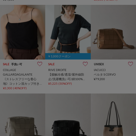
￥1,000クーポン
SALE
手洗い可
SALE
UNISEX
COLLAGE
RIVE DROITE
IACUCCI
GALLARDAGALANTE
【接触冷感/透湿/紫外線防
ベルタ S CERVO
《ストレスフリーな着心
止/洗濯機洗い可/綿100%】5
¥79,200
地》コットン混カップ付き
分袖フライスTee
¥5,225
(50%OFF)
キャミソール
¥3,300
(40%OFF)