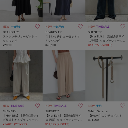
NEW
一部予約
NEW
一部予約
NEW
TIME SALE
BEARDSLEY
BEARDSLEY
SHENERY
ストレッチジョーゼットマ
ストレッチジョーゼットマ
【Her Edit】【新色&新サイ
キシワンピ
キシワンピ
ズ登場】キュプラジャージ
¥23,100
¥23,100
ータックパンツ
¥14,025
(25%OFF)
NEW
TIME SALE
NEW
TIME SALE
NEW
予約
SHENERY
SHENERY
Whim Gazette
【Her Edit】【新色&新サイ
【Her Edit】【新色&新サイ
【Hoaw.】コンチョベルト
ズ登場】キュプラジャージ
ズ登場】キュプラジャージ
¥31,900
ータックパンツ
¥14,025
(25%OFF)
ータックパンツ
¥14,025
(25%OFF)