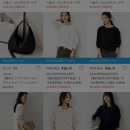
ーあり・ひんやりタッチ】
ーあり・ひんやりタッチ】
ーあり・ひんやりタッチ】
夏向き２タックワイドパン
¥14,630
(5%OFF)
夏向き２タックワイドパン
¥14,630
(5%OFF)
夏向き２タックワイドパン
¥14,630
(5%OFF)
ツ
ツ
ツ
10％OFFクーポン
MAX15％OFFクーポン
MAX15％OFFクーポン
再入荷
予約
TIME SALE
手洗い可
TIME SALE
手洗い可
russet
GALLARDAGALANTE
GALLARDAGALANTE
【撥水】クラウズナイロン
【累計販売1万8千枚超！】
【累計販売1万8千枚超！】
ラウンドビッグショルダー
【冷房対策にも頼れる長袖
【冷房対策にも頼れる長袖
バッグ
¥30,800
】バックスリットブラウス
¥14,850
(10%OFF)
】バックスリットブラウス
¥14,850
(10%OFF)
Tee
Tee