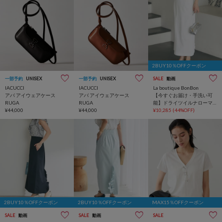
2BUY10％OFFクーポン
一部予約
UNISEX
一部予約
UNISEX
SALE
動画
IACUCCI
IACUCCI
La boutique BonBon
アバ アイウェアケース
アバ アイウェアケース
【今すぐお届け・手洗い可
RUGA
RUGA
能】ドライツイルナローマ
¥44,000
¥44,000
キシスカート
¥10,285
(44%OFF)
2BUY10％OFFクーポン
2BUY10％OFFクーポン
MAX15％OFFクーポン
SALE
動画
SALE
動画
SALE