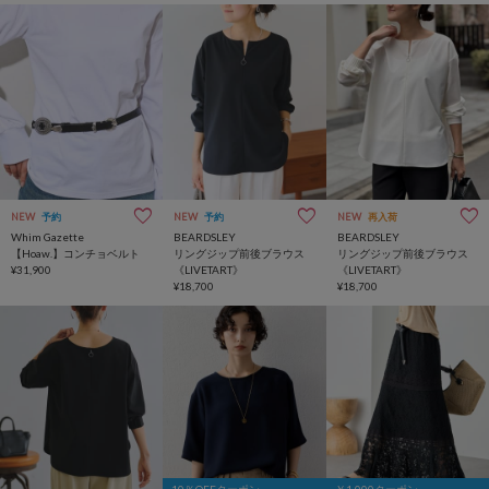
NEW
予約
NEW
予約
NEW
再入荷
Whim Gazette
BEARDSLEY
BEARDSLEY
【Hoaw.】コンチョベルト
リングジップ前後ブラウス
リングジップ前後ブラウス
¥31,900
《LIVETART》
《LIVETART》
¥18,700
¥18,700
10％OFFクーポン
￥1,000クーポン