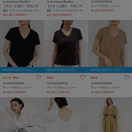
La boutique BonBon
La boutique BonBon
LOUNGEDRESS
【今すぐお届け・手洗い可
【今すぐお届け・手洗い可
ディープVカットソー
能】ドライツイルナローマ
能】ドライツイルナローマ
¥6,160
(20%OFF)
キシスカート
¥10,285
(44%OFF)
キシスカート
¥10,285
(44%OFF)
MAX15％OFFクーポン
MAX15％OFFクーポン
MAX15％OFFクーポン
再入荷
SALE
SALE
SALE
LOUNGEDRESS
LOUNGEDRESS
LOUNGEDRESS
ディープVカットソー
ディープVカットソー
ディープVカットソー
¥6,160
(20%OFF)
¥6,160
(20%OFF)
¥6,160
(20%OFF)