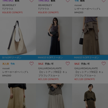
TIME SALE
動画
TIME SALE
動画
予約
動画
BEARDSLEY
BEARDSLEY
russet
Tブラウス
Tブラウス
レザーホーボーバッグ L
¥16,830
(10%OFF)
¥16,830
(10%OFF)
¥44,000
10％OFFクーポン
MAX15％OFFクーポン
MAX15％OFFクーポン
再入荷
予約
SALE
手洗い可
SALE
手洗い可
russet
GALLARDAGALANTE
GALLARDAGALANTE
レザーホーボーバッグ L
【セットアップ対応】キュ
【セットアップ対応】キュ
¥44,000
プラフレアスカート
プラフレアスカート
¥21,120
(20%OFF)
¥21,120
(20%OFF)