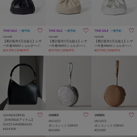
TIME SALE
一部予約
TIME SALE
一部予約
TIME SALE
一部予約
russet
russet
russet
【累計販売1万点超え】レザ
【累計販売1万点超え】レザ
【累計販売1万点超え】レザ
ー巾着4WAYショルダーバッ
ー巾着4WAYショルダーバッ
ー巾着4WAYショルダーバッ
グ
¥29,700
(10%OFF)
グ
¥29,700
(10%OFF)
グ
¥29,700
(10%OFF)
LOUNGEDRESS
UNISEX
UNISEX
【VINTAGEアイテム】
IACUCCI
IACUCCI
GUCCI HANDBAG25
ボッコノット CERVO
ボッコノット CERVO
¥104,500
¥22,000
¥22,000