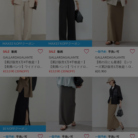
MAX15％OFFクーポン
MAX15％OFFクーポン
SALE
動画
SALE
動画
一部予約
手洗い可
GALLARDAGALANTE
GALLARDAGALANTE
GALLARDAGALANTE
【累計販売1万4千枚超！】
【累計販売1万4千枚超！】
【雨の日にも最適】【シリ
【美脚パンツ】ワイドドロ
【美脚パンツ】ワイドドロ
ーズ累計販売1万枚超！/3サ
ストパンツ
¥13,090
(30%OFF)
ストパンツ
¥13,090
(30%OFF)
イズ展開】ストレッチマキ
¥20,900
シタイトスカート2
10％OFFクーポン
一部予約
手洗い可
一部予約
手洗い可
一部予約
手洗い可