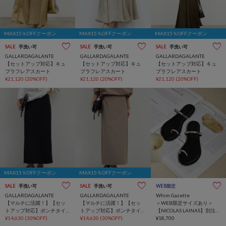
MAX15％OFFクーポン
MAX15％OFFクーポン
MAX15％OFFクーポン
SALE
手洗い可
SALE
手洗い可
SALE
手洗い可
GALLARDAGALANTE
GALLARDAGALANTE
GALLARDAGALANTE
【セットアップ対応】キュ
【セットアップ対応】キュ
【セットアップ対応】キュ
プラフレアスカート
プラフレアスカート
プラフレアスカート
¥21,120
(20%OFF)
¥21,120
(20%OFF)
¥21,120
(20%OFF)
MAX15％OFFクーポン
MAX15％OFFクーポン
SALE
手洗い可
SALE
手洗い可
WEB限定
GALLARDAGALANTE
GALLARDAGALANTE
Whim Gazette
【マルチに活躍！】【セッ
【マルチに活躍！】【セッ
＜WEB限定サイズあり＞
トアップ対応】ポンチタイ
トアップ対応】ポンチタイ
【NICOLAS LAINAS】別注ト
トスカート
¥14,630
(30%OFF)
トスカート
¥14,630
(30%OFF)
ングフラットサンダル
¥18,700