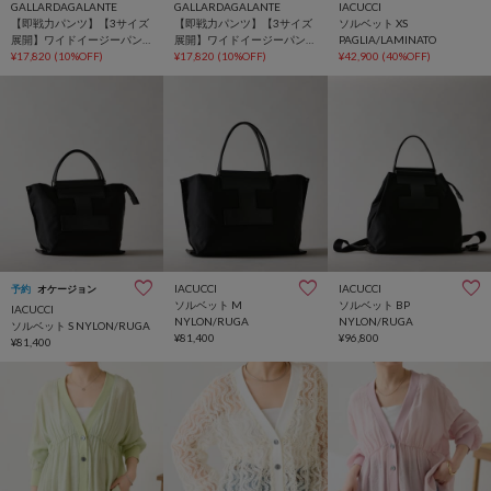
GALLARDAGALANTE
GALLARDAGALANTE
IACUCCI
【即戦力パンツ】【3サイズ
【即戦力パンツ】【3サイズ
ソルベット XS
展開】ワイドイージーパン
展開】ワイドイージーパン
PAGLIA/LAMINATO
ツ
¥17,820
(10%OFF)
ツ
¥17,820
(10%OFF)
¥42,900
(40%OFF)
IACUCCI
IACUCCI
予約
オケージョン
ソルベット M
ソルベット BP
IACUCCI
NYLON/RUGA
NYLON/RUGA
ソルベット S NYLON/RUGA
¥81,400
¥96,800
¥81,400