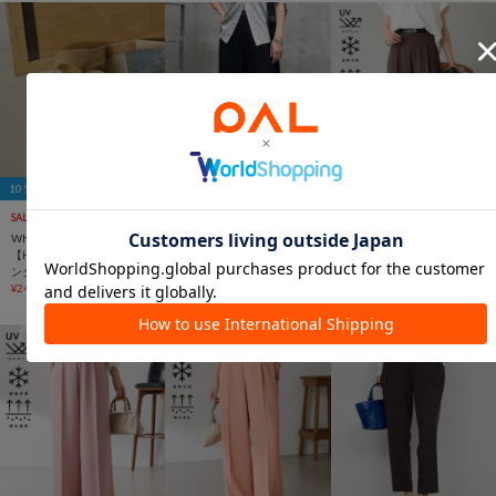
10％OFFクーポン
SALE
一部予約
手洗い可
再入荷
一部予約
Whim Gazette
COLLAGE
COLLAGE
【Hoaw.】ウェッジトングサ
GALLARDAGALANTE
GALLARDAGALANTE
ンダル
【接触冷感/吸水速乾/UVカ
【接触冷感/吸水速乾/UVカ
¥24,640
(20%OFF)
ット/-3kg見えとろみパン
ット/-3kg見えとろみパン
ツ】《8色６サイズ》ジャー
¥15,400
ツ】《8色６サイズ》ジャー
¥15,400
ジワイドパンツ
ジワイドパンツ