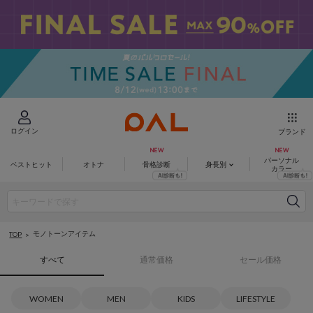
ログイン
ブランド
パーソナル
ベストヒット
オトナ
骨格診断
身長別
カラー
モノトーンアイテム
TOP
すべて
通常価格
セール価格
WOMEN
MEN
KIDS
LIFESTYLE