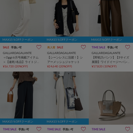
MAX15％OFFクーポン
MAX15％OFFクーポン
MAX15％OFFクーポン
SALE
手洗い可
再入荷
SALE
TIME SALE
手洗い可
GALLARDAGALANTE
GALLARDAGALANTE
GALLARDAGALANTE
＜Oggi 6月号掲載アイテム
【シーンレスに活躍！】シ
【即戦力パンツ】【3サイズ
＞【速乾/名品】ライトジャ
アーメッシュジャケット
展開】ワイドイージーパン
ージーワイドパンツ
¥16,720
(20%OFF)
¥24,640
(20%OFF)
ツ
¥17,820
(10%OFF)
MAX15％OFFクーポン
MAX15％OFFクーポン
TIME SALE
手洗い可
TIME SALE
手洗い可
TIME SALE