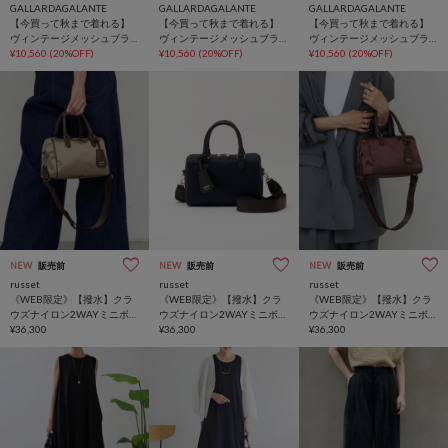
GALLARDAGALANTE
GALLARDAGALANTE
GALLARDAGALANTE
【今買って秋まで着れる】
【今買って秋まで着れる】
【今買って秋まで着れる】
ヴィンテージメッシュブラ
ヴィンテージメッシュブラ
ヴィンテージメッシュブラ
ウス/シアー
¥10,560
(20%OFF)
ウス/シアー
¥10,560
(20%OFF)
ウス/シアー
¥10,560
(20%OFF)
NEW
販売前
NEW
販売前
NEW
販売前
russet
russet
russet
《WEB限定》【撥水】クラ
《WEB限定》【撥水】クラ
《WEB限定》【撥水】クラ
ウズナイロン2WAYミニボス
ウズナイロン2WAYミニボス
ウズナイロン2WAYミニボス
トンバッグ
¥36,300
トンバッグ
¥36,300
トンバッグ
¥36,300