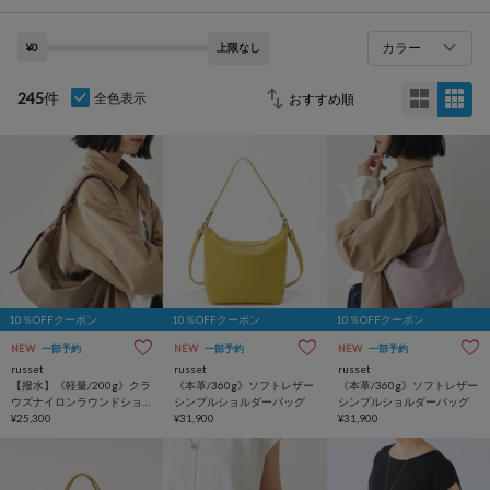
カラー
¥0
上限なし
245
件
全色表示
10％OFFクーポン
10％OFFクーポン
10％OFFクーポン
NEW
一部予約
NEW
一部予約
NEW
一部予約
russet
russet
russet
【撥水】《軽量/200g》クラ
《本革/360g》ソフトレザー
《本革/360g》ソフトレザー
ウズナイロンラウンドショ
シンプルショルダーバッグ
シンプルショルダーバッグ
ルダーバッグ
¥25,300
¥31,900
¥31,900