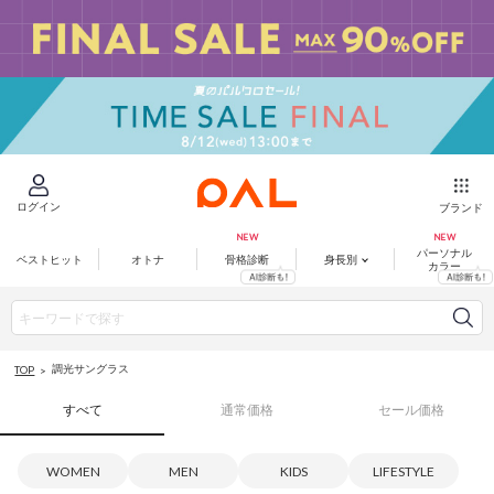
ログイン
ブランド
パーソナル
ベストヒット
オトナ
骨格診断
身長別
カラー
調光サングラス
TOP
すべて
通常価格
セール価格
WOMEN
MEN
KIDS
LIFESTYLE