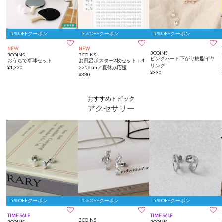
5％OFFクーポン
5％OFFクーポン
5％OFFクーポン



NEW
NEW
3COINS
3COINS
3COINS
ピンクハート下がり樹脂イヤ
おうちで卓球セット
お風呂ポスター2枚セット：4
リング
¥
1,320
2×56cm／夏休み応援
¥
330
¥
330
おすすめトピック
アクセサリー
5％OFFクーポン
5％OFFクーポン
5％OFFクーポン



TIME SALE
TIME SALE
3COINS
3COINS
3COINS