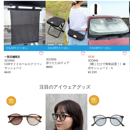
5％OFFクーポン
5％OFFクーポン
5％OFFクーポン



一部店舗限定
NEW
3COINS
3COINS
3COINS
折りたたみチェア
CARサイドロールスクリーン
《開くだけで簡単設置！》傘
¥
880
サンシェード
式サンシェード：S
¥
660
¥
1,320
注目のアイウェアグッズ