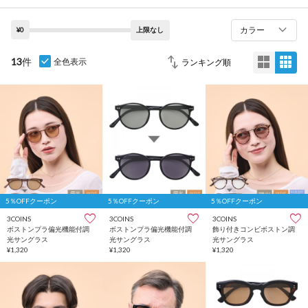
カラー
¥0
上限なし
13
件
全色表示
5％OFFクーポン
5％OFFクーポン
5％OFFクーポン
3COINS
3COINS
3COINS
ボストンプラ偏光機能付調
ボストンプラ偏光機能付調
飾り付きコンビボストン調
光サングラス
光サングラス
光サングラス
¥1,320
¥1,320
¥1,320