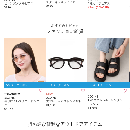
スターキラキラピアス
ビーンズメタルピアス
2連カーブピアス
¥
330
¥
330
¥
264
(
20%OFF
)
おすすめトピック
ファッション雑貨
5％OFFクーポン
5％OFFクーポン
5％OFFクーポン



一部店舗限定
NEW
3COINS
3COINS
3COINS
EVAダブルベルトサンダル：
曇りにくいスクエアサングラ
太フレームボストンメガネ
～24cm
ス
¥
1,100
¥
1,100
¥
1,100
持ち運び便利なアウトドアアイテム