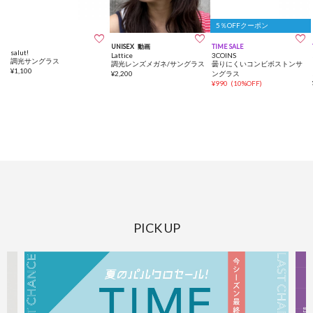
5％OFFクーポン



UNISEX
動画
TIME SALE
salut!
Lattice
3COINS
調光サングラス
調光レンズメガネ/サングラス
曇りにくいコンビボストンサ
¥
1,100
¥
2,200
ングラス
¥
990
(
10%OFF
)
PICK UP