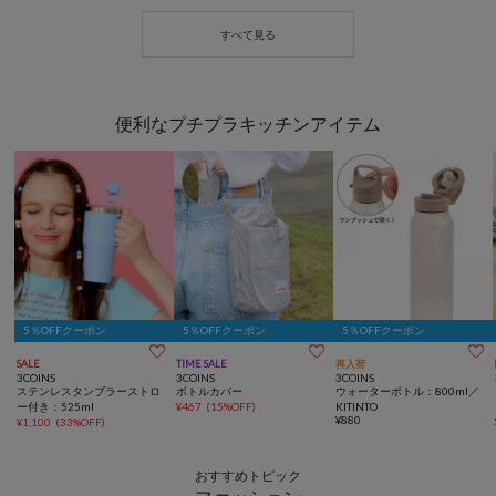
便利なプチプラキッチンアイテム
5％OFFクーポン
5％OFFクーポン
5％OFFクーポン



SALE
TIME SALE
再入荷
3COINS
3COINS
3COINS
ステンレスタンブラーストロ
ボトルカバー
ウォーターボトル：800ml／
ー付き：525ml
¥
467
(
15%OFF
)
KITINTO
¥
880
¥
1,100
(
33%OFF
)
おすすめトピック