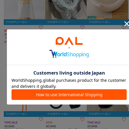
5％OFFクーポン
5％OFFクーポン
5％OFFクーポン



SALE
再入荷
NEW
NEW
3COINS
3COINS
3COINS
フード付きタオル：63×61cm
使い捨て便座シート／KIDSト
インフレータブルシーソーチ
¥
550
(
37%OFF
)
ラベル
ェア
¥
330
¥
3,300
愛着が湧くキーホルダー
5％OFFクーポン
5％OFFクーポン
5％OFFクーポン



TIME SALE
NEW
TIME SALE
3COINS
3COINS
3COINS