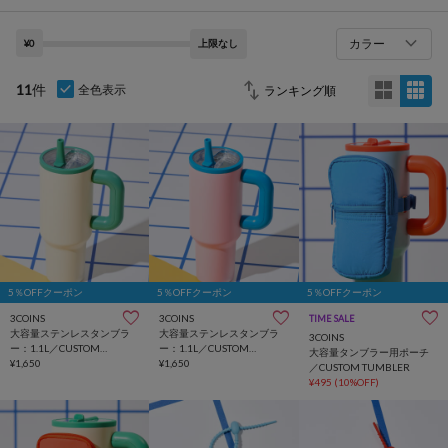
カラー
¥0
上限なし
11
件
全色表示
5％OFFクーポン
5％OFFクーポン
5％OFFクーポン
3COINS
3COINS
TIME SALE
大容量ステンレスタンブラ
大容量ステンレスタンブラ
3COINS
ー：1.1L／CUSTOM
ー：1.1L／CUSTOM
大容量タンブラー用ポーチ
TUMBLER
¥1,650
TUMBLER
¥1,650
／CUSTOM TUMBLER
¥495
(10%OFF)