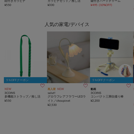
紐付きカラビナ
カラビナセット／推し活
鍵付きハートチャーム
¥
550
¥
330
¥
495
(
10%OFF
)
人気の家電/デバイス
5％OFFクーポン
5％OFFクーポン



NEW
再入荷
NEW
動画
3COINS
salut!
3COINS
多機能ストラップ／推し活
グロウフレアフラワーLEDラ
コンパクト三脚自撮り棒
¥
550
イト／choupinet
¥
2,200
¥
2,530