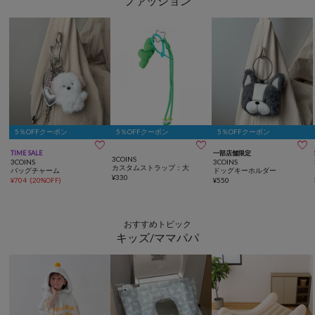
ファッション
5％OFFクーポン
5％OFFクーポン
5％OFFクーポン



TIME SALE
一部店舗限定
3COINS
3COINS
3COINS
カスタムストラップ：大
バッグチャーム
ドッグキーホルダー
¥
330
¥
704
(
20%OFF
)
¥
550
おすすめトピック
キッズ/ママパパ