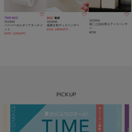



TIME SALE
SALE
動画
3COINS
3COINS
3COINS
袋ごと詰め替えディスペンサ
ペーパーホルダーアタッチメ
歯磨き粉ディスペンサー
ー
ント
¥
330
(
40%OFF
)
¥
550
¥
495
(
10%OFF
)
PICK UP