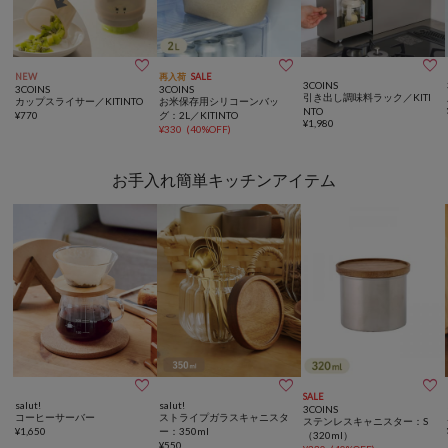



NEW
再入荷
SALE
3COINS
3COINS
3COINS
引き出し調味料ラック／KITI
カップスライサー／KITINTO
お米保存用シリコーンバッ
NTO
¥
770
グ：2L／KITINTO
¥
1,980
¥
330
(
40%OFF
)
お手入れ簡単キッチンアイテム



SALE
salut!
salut!
3COINS
コーヒーサーバー
ストライプガラスキャニスタ
ステンレスキャニスター：S
¥
1,650
ー：350ml
（320ml）
¥
550