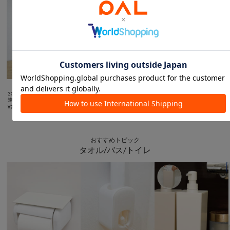



3COINS
3COINS
3COINS
連結できる2段小物入れ
キーホルダースタンド／コレ
スタッキングトップオーガナ
¥
770
クション収納
イザー
¥
660
¥
770
おすすめトピック
タオル/バス/トイレ