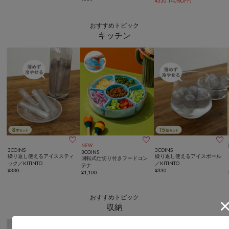
¥
330
(
40%OFF
)
おすすめトピック
キッチン



NEW
3COINS
3COINS
3COINS
繰り返し使えるアイススティ
繰り返し使えるアイスボール
回転式仕切り付きフードコン
ック／KITINTO
／KITINTO
テナ
¥
330
¥
330
¥
1,100
おすすめトピック
収納