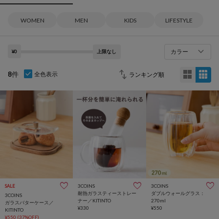
WOMEN
MEN
KIDS
LIFESTYLE
カラー
¥0
上限なし
8
件
全色表示
3COINS
3COINS
SALE
耐熱ガラスティーストレー
ダブルウォールグラス：
3COINS
ナー／KITINTO
270ml
ガラスバターケース／
¥330
¥550
KITINTO
¥550
(37%OFF)