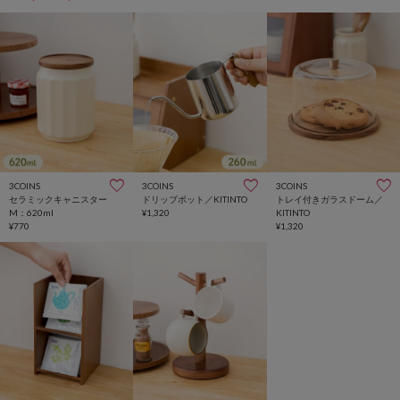
3COINS
3COINS
3COINS
セラミックキャニスター
ドリップポット／KITINTO
トレイ付きガラスドーム／
M：620ml
¥1,320
KITINTO
¥770
¥1,320