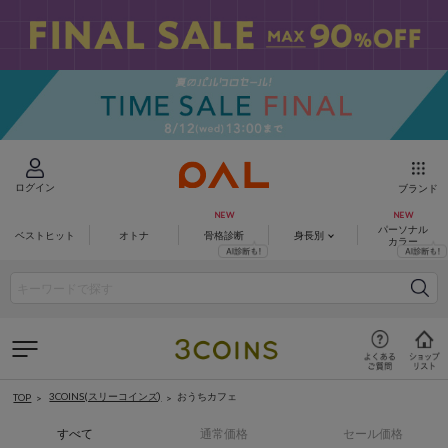
ログイン
ブランド
パーソナル
ベストヒット
オトナ
骨格診断
身長別
カラー
3COINS(スリーコインズ)
おうちカフェ
TOP
すべて
通常価格
セール価格