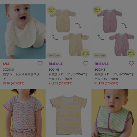
SALE
TIME SALE
一部店舗限定
TIME SALE
一部店舗限定
3COINS
3COINS
3COINS
防水シート入り針抜きスタ
針抜きメローフリル2WAYオ
針抜きメローフリル2WAYオ
イ
ール：50～70cm
ール：50～70cm
¥330
(40%OFF)
¥1,155
(30%OFF)
¥1,155
(30%OFF)