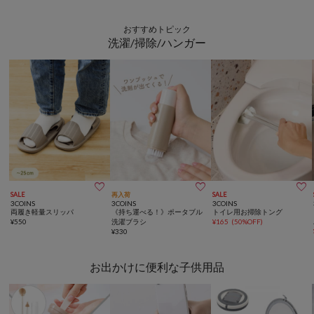
おすすめトピック
洗濯/掃除/ハンガー



SALE
再入荷
SALE
3COINS
3COINS
3COINS
両履き軽量スリッパ
《持ち運べる！》ポータブル
トイレ用お掃除トング
¥
550
洗濯ブラシ
¥
165
(
50%OFF
)
¥
330
お出かけに便利な子供用品