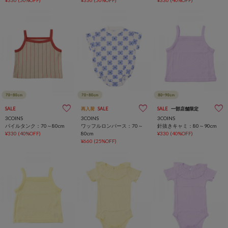
¥330
(50%OFF)
¥330
(50%OFF)
¥330
(40%OFF)
SALE
再入荷
SALE
SALE
一部店舗限定
3COINS
3COINS
3COINS
パイルタンク：70～80cm
ワッフルロンパース：70～
針抜きキャミ：80～90cm
¥330
(40%OFF)
80cm
¥330
(40%OFF)
¥660
(25%OFF)