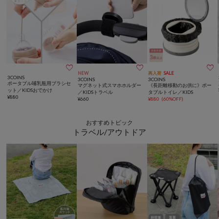



NEW
再入荷
SALE
3COINS
3COINS
3COINS
ポータブル哺乳瓶用ブラシセ
マグネット式スマホホルダー
《長距離移動のお供に》ポー
ット／KIDSおでかけ
／KIDSトラベル
タブルトイレ／KIDS
¥
880
¥
660
¥
880
(
60%OFF
)
おすすめトピック
トラベル/アウトドア