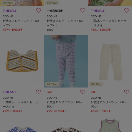
TIME SALE
一部店舗限定
一部店舗限定
TIME SALE
一部店舗限定
3COINS
3COINS
3COINS
針抜きメローＴシャツ：80
針抜きメローＴシャツ：80
《防水シート入り》セーラ
～90cm
～90cm
ースタイ
¥594
(10%OFF)
¥660
¥561
(15%OFF)
TIME SALE
一部店舗限定
SALE
SALE
3COINS
3COINS
3COINS
《防水シート入り》セーラ
針抜きロングパンツ：80～
針抜きロングパンツ：80～
ースタイ
90cm
90cm
¥528
(20%OFF)
¥550
(37%OFF)
¥550
(37%OFF)