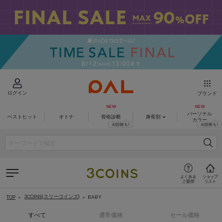
ログイン
ブランド
パーソナル
ベストヒット
オトナ
骨格診断
身長別
カラー
3COINS(スリーコインズ)
BABY
TOP
すべて
通常価格
セール価格