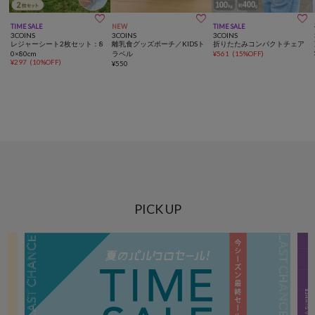



TIME SALE
NEW
TIME SALE
3COINS
3COINS
3COINS
レジャーシート2枚セット：8
離乳食グッズポーチ／KIDSト
折りたたみコンパクトチェア
0×80cm
ラベル
¥
561
(
15%OFF
)
¥
297
(
10%OFF
)
¥
550
PICK UP