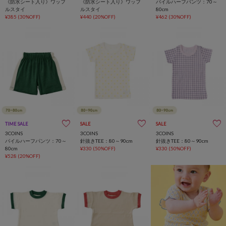
《防水シート入り》ワッフ
《防水シート入り》ワッフ
パイルハーフパンツ：70～
ルスタイ
ルスタイ
80cm
¥385
(30%OFF)
¥440
(20%OFF)
¥462
(30%OFF)
TIME SALE
SALE
SALE
3COINS
3COINS
3COINS
パイルハーフパンツ：70～
針抜きTEE：80～90cm
針抜きTEE：80～90cm
80cm
¥330
(50%OFF)
¥330
(50%OFF)
¥528
(20%OFF)