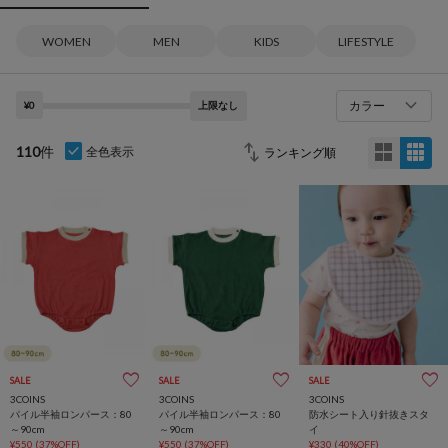
WOMEN
MEN
KIDS
LIFESTYLE
カラー
¥0
上限なし
110
件
全色表示
SALE
SALE
SALE
3COINS
3COINS
3COINS
パイル半袖ロンパース：80
パイル半袖ロンパース：80
防水シート入り針抜きスタ
～90cm
～90cm
イ
¥550
(37%OFF)
¥550
(37%OFF)
¥330
(40%OFF)