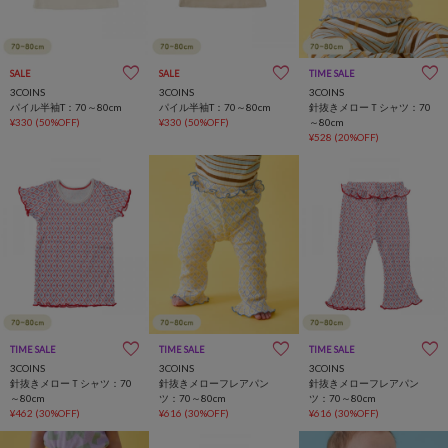
SALE
SALE
TIME SALE
一部店舗限定
3COINS
3COINS
3COINS
パイル半袖T：70～80cm
パイル半袖T：70～80cm
針抜きメローＴシャツ：70
¥330
(50%OFF)
¥330
(50%OFF)
～80cm
¥528
(20%OFF)
TIME SALE
一部店舗限定
TIME SALE
一部店舗限定
TIME SALE
一部店舗限定
3COINS
3COINS
3COINS
針抜きメローＴシャツ：70
針抜きメローフレアパン
針抜きメローフレアパン
～80cm
ツ：70～80cm
ツ：70～80cm
¥462
(30%OFF)
¥616
(30%OFF)
¥616
(30%OFF)