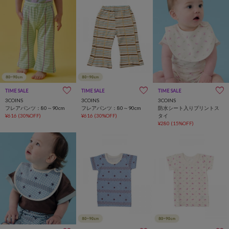
TIME SALE
一部店舗限定
TIME SALE
一部店舗限定
TIME SALE
3COINS
3COINS
3COINS
フレアパンツ：80～90cm
フレアパンツ：80～90cm
防水シート入りプリントス
¥616
(30%OFF)
¥616
(30%OFF)
タイ
¥280
(15%OFF)