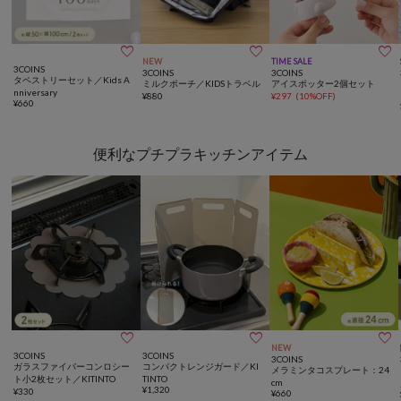



NEW
TIME SALE
3COINS
3COINS
3COINS
タペストリーセット／Kids A
ミルクポーチ／KIDSトラベル
アイスポッター2個セット
nniversary
¥
880
¥
297
(
10%OFF
)
¥
660
便利なプチプラキッチンアイテム



NEW
3COINS
3COINS
3COINS
ガラスファイバーコンロシー
コンパクトレンジガード／KI
メラミンタコスプレート：24
ト小2枚セット／KITINTO
TINTO
cm
¥
1,320
¥
330
¥
660