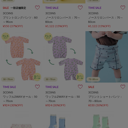
SALE
一部店舗限定
TIME SALE
一部店舗限定
TIME SALE
一部店舗限定
3COINS
3COINS
3COINS
プリントロングパンツ：80
ノースリロンパース：70～
ノースリロンパース：70～
～90cm
80cm
80cm
¥550
(37%OFF)
¥1,122
(15%OFF)
¥1,122
(15%OFF)
TIME SALE
一部店舗限定
TIME SALE
一部店舗限定
SALE
3COINS
3COINS
3COINS
ワッフル2WAYオール：50
ワッフル2WAYオール：50
プリントショートパンツ：
～70cm
～70cm
70～80cm
¥924
(30%OFF)
¥924
(30%OFF)
¥330
(50%OFF)