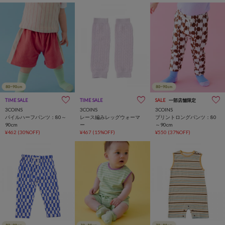
TIME SALE
TIME SALE
SALE
一部店舗限定
3COINS
3COINS
3COINS
パイルハーフパンツ：80～
レース編みレッグウォーマ
プリントロングパンツ：80
90cm
ー
～90cm
¥462
(30%OFF)
¥467
(15%OFF)
¥550
(37%OFF)