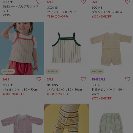
3COINS
SALE
SALE
防水シート入りプリントス
3COINS
3COINS
タイ
プリントT：80～90cm
プリントT：80～90cm
¥330
¥330
(50%OFF)
¥330
(50%OFF)
SALE
SALE
TIME SALE
一部店舗限定
3COINS
3COINS
3COINS
パイルタンク：80～90cm
パイルタンク：80～90cm
針抜きロンパース：60～
¥330
(40%OFF)
¥330
(40%OFF)
70cm
¥770
(30%OFF)