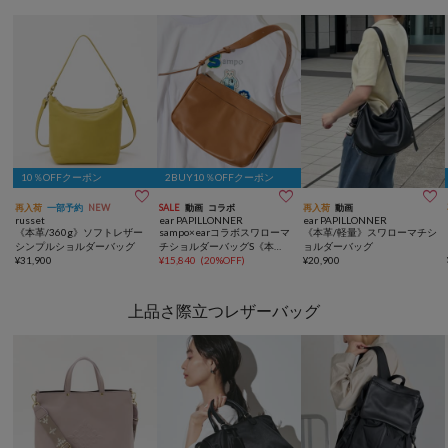
10％OFFクーポン
2BUY10％OFFクーポン



再入荷
一部予約
NEW
SALE
動画
コラボ
再入荷
動画
russet
ear PAPILLONNER
ear PAPILLONNER
《本革/360g》ソフトレザー
sampo×earコラボスワローマ
《本革/軽量》スワローマチシ
シンプルショルダーバッグ
チショルダーバッグS《本
ョルダーバッグ
¥
31,900
革》
¥
15,840
(
20%OFF
)
¥
20,900
上品さ際立つレザーバッグ