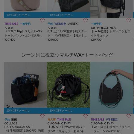
10％OFFクーポン
10％OFFクーポン



TIME SALE
一部予約
予約
WEB限定
UNISEX
一部予約
russet
russet
ear PAPILLONNER
《本革/510g》スリム2WAY
8/1(土) 12:00追加予約スター
【ouchi監修】レザーコンビラ
トートバッグ <エンボスモノ
ト！《WEB限定》【撥水】ク
イトリュック
グラム>
¥
37,400
ラウズナイロン2WAYボスト
¥
39,600
¥
29,700
ンバッグ
シーン別に役立つマルチWAYトートバッグ
15％OFFクーポン
10％OFFクーポン



予約
動画
再入荷
TIME SALE
TIME SALE
WEB限定
COLLAGE
CIAOPANIC TYPY
CIAOPANIC TYPY
GALLARDAGALANTE
【UNISEX】2WAY巾着バッ
【WEB限定】撥水ナイロンハ
《8月9日限定 15%OFF》強撥
グ/WEB限定カラーあり/キー
ーフムーン2WAYBAG