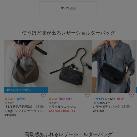
使うほど味が出るレザーショルダーバッグ
10％OFFクーポン



再入荷
一部予約
再入荷
TIME SALE
一部予約
UNISEX
NEW
russet
russet
BEARDSLEY
【8/8新色予約開始】《本革/
トラベルサコッシュ
レザーボディバッグ《本革》
340g》ソフトレザーラウンド
¥
23,760
(
10%OFF
)
¥
24,200
ショルダーバッグ
¥
30,800
高級感あふれるレザーショルダーバッグ