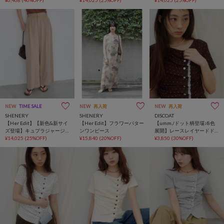
NEW
TIME SALE
NEW
再入荷
NEW
再入荷
SHENERY
SHENERY
DISCOAT
【Her Edit】【新色&新サイ
【Her Edit】フラワーパター
【umm./ドット柄登場♪8色
ズ登場】キュプラジャージ
ンワンピース
展開】レースレイヤードド
ータックパンツ
¥14,025
(25%OFF)
¥15,840
(20%OFF)
レープ半袖プルオーバー
¥3,850
(30%OFF)