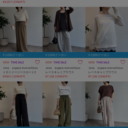
ンツ
¥4,207
(15%OFF)
￥1,000クーポン
￥1,000クーポン
￥1,000クーポン
NEW
TIME SALE
NEW
TIME SALE
NEW
TIME SALE
Jena espace merveilleux
Jena espace merveilleux
Jena espace merveilleux
トロミイージースカート2
レースキャミブラウス
レースキャミブラウス
¥9,801
(10%OFF)
¥7,128
(10%OFF)
¥7,128
(10%OFF)