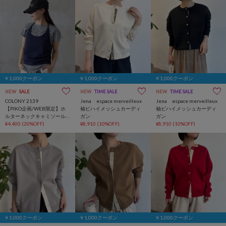
￥1,000クーポン
￥1,000クーポン
￥1,000クーポン
NEW
SALE
NEW
TIME SALE
NEW
TIME SALE
COLONY 2139
Jena espace merveilleux
Jena espace merveilleux
【PIKO企画/WEB限定】ホ
袖ビハイメッシュカーディ
袖ビハイメッシュカーディ
ルターネックキャミソール
ガン
ガン
レイヤードTシャツ
¥4,400
(20%OFF)
¥8,910
(10%OFF)
¥8,910
(10%OFF)
￥1,000クーポン
￥1,000クーポン
￥1,000クーポン