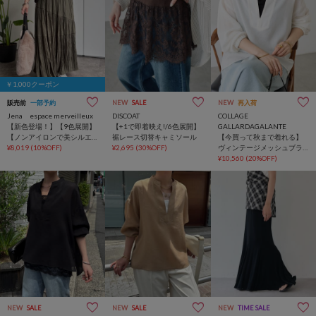
￥1,000クーポン
販売前
一部予約
NEW
SALE
NEW
再入荷
Jena espace merveilleux
DISCOAT
COLLAGE
【新色登場！】【9色展開】
【+1で即着映え!/6色展開】
GALLARDAGALANTE
【ノンアイロンで美シルエ
裾レース切替キャミソール
【今買って秋まで着れる】
ット】WEB限定/クリンクル
¥8,019
(10%OFF)
¥2,695
(30%OFF)
ヴィンテージメッシュブラ
ギャザースカート
ウス/シアー
¥10,560
(20%OFF)
NEW
SALE
NEW
SALE
NEW
TIME SALE