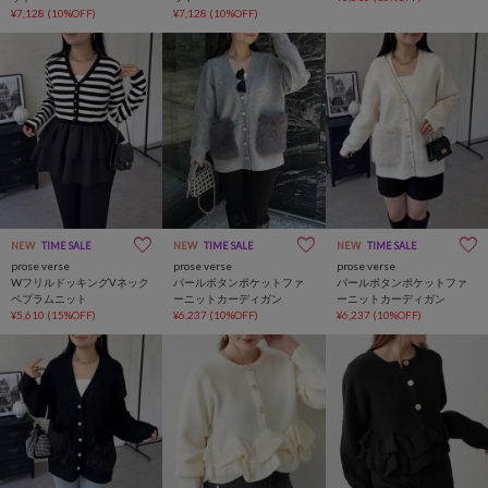
¥7,128
(10%OFF)
¥7,128
(10%OFF)
NEW
TIME SALE
NEW
TIME SALE
NEW
TIME SALE
prose verse
prose verse
prose verse
WフリルドッキングVネック
パールボタンポケットファ
パールボタンポケットファ
ペプラムニット
ーニットカーディガン
ーニットカーディガン
¥5,610
(15%OFF)
¥6,237
(10%OFF)
¥6,237
(10%OFF)