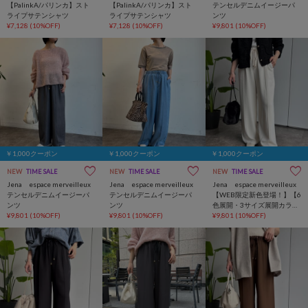
【PalinkA/パリンカ】スト
【PalinkA/パリンカ】スト
テンセルデニムイージーパ
ライプサテンシャツ
ライプサテンシャツ
ンツ
¥7,128
(10%OFF)
¥7,128
(10%OFF)
¥9,801
(10%OFF)
￥1,000クーポン
￥1,000クーポン
￥1,000クーポン
NEW
TIME SALE
NEW
TIME SALE
NEW
TIME SALE
Jena espace merveilleux
Jena espace merveilleux
Jena espace merveilleux
テンセルデニムイージーパ
テンセルデニムイージーパ
【WEB限定新色登場！】【6
ンツ
ンツ
色展開・3サイズ展開カラー
¥9,801
(10%OFF)
¥9,801
(10%OFF)
有】トロミイージーパンツ2
¥9,801
(10%OFF)