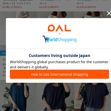
UVカット】ドロストワイド
カート
カート
パンツ
¥1,980
(27%OFF)
¥1,650
(69%OFF)
¥1,650
(69%OFF)
2BUY10％OFFクーポン
2BUY10％OFFクーポン
2BUY10％OFFクーポン
NEW
SALE
NEW
SALE
NEW
SALE
LOCUST
LOCUST
LOCUST
【WEB限定】ティアードス
【WEB限定】【接触冷感＆
【WEB限定】【接触冷感＆
カート
UVカット】袖ゴムブラウス
UVカット】袖ゴムブラウス
¥1,650
(69%OFF)
¥1,650
(24%OFF)
¥1,650
(24%OFF)