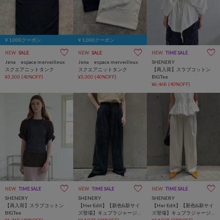
￥1,000クーポン
￥1,000クーポン
NEW
SALE
NEW
SALE
NEW
TIME SALE
Jena espace merveilleux
Jena espace merveilleux
SHENERY
スクエアニットタンク
スクエアニットタンク
【再入荷】スラブコットン
¥3,300
(40%OFF)
¥3,300
(40%OFF)
BIGTee
¥6,468
(40%OFF)
NEW
TIME SALE
NEW
TIME SALE
NEW
TIME SALE
SHENERY
SHENERY
SHENERY
【再入荷】スラブコットン
【Her Edit】【新色&新サイ
【Her Edit】【新色&新サイ
BIGTee
ズ登場】キュプラジャージ
ズ登場】キュプラジャージ
¥6,468
(40%OFF)
ータックパンツ
¥14,025
(25%OFF)
ータックパンツ
¥14,025
(25%OFF)