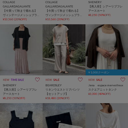
COLLAGE
COLLAGE
SHENERY
GALLARDAGALANTE
GALLARDAGALANTE
【再入荷】シアーリブフレ
【今買って秋まで着れる】
【今買って秋まで着れる】
アースカート
ヴィンテージメッシュブラ
ヴィンテージメッシュブラ
¥8,250
(50%OFF)
ウス/シアー
¥10,560
(20%OFF)
ウス/シアー
¥10,560
(20%OFF)
￥1,000クーポン
NEW
TIME SALE
NEW
SALE
NEW
SALE
SHENERY
BEARDSLEY
Jena espace merveilleux
【再入荷】シアーリブフレ
リネンウエストリブパンツ
スクエアニットタンク
アースカート
【セットアップ】
¥3,300
(40%OFF)
¥8,250
(50%OFF)
¥18,480
(20%OFF)