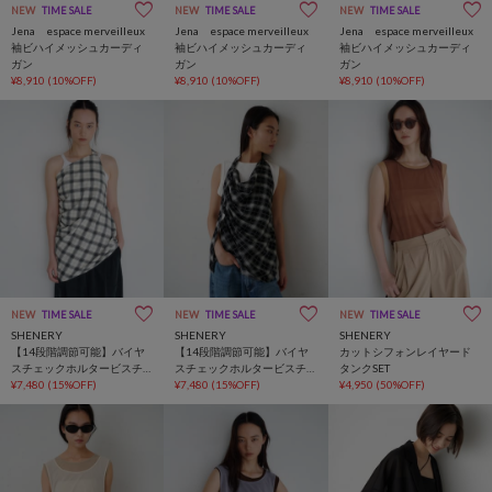
NEW
TIME SALE
NEW
TIME SALE
NEW
TIME SALE
Jena espace merveilleux
Jena espace merveilleux
Jena espace merveilleux
袖ビハイメッシュカーディ
袖ビハイメッシュカーディ
袖ビハイメッシュカーディ
ガン
ガン
ガン
¥8,910
(10%OFF)
¥8,910
(10%OFF)
¥8,910
(10%OFF)
NEW
TIME SALE
NEW
TIME SALE
NEW
TIME SALE
SHENERY
SHENERY
SHENERY
【14段階調節可能】バイヤ
【14段階調節可能】バイヤ
カットシフォンレイヤード
スチェックホルタービスチ
スチェックホルタービスチ
タンクSET
ェ
¥7,480
(15%OFF)
ェ
¥7,480
(15%OFF)
¥4,950
(50%OFF)