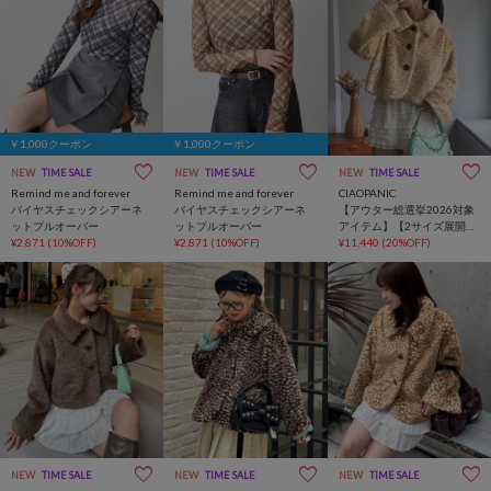
￥1,000クーポン
￥1,000クーポン
NEW
TIME SALE
NEW
TIME SALE
NEW
TIME SALE
Remind me and forever
Remind me and forever
CIAOPANIC
バイヤスチェックシアーネ
バイヤスチェックシアーネ
【アウター総選挙2026対象
ットプルオーバー
ットプルオーバー
アイテム】【2サイズ展開】
¥2,871
(10%OFF)
¥2,871
(10%OFF)
アソートバンビ柄ファージ
¥11,440
(20%OFF)
ャケット
NEW
TIME SALE
NEW
TIME SALE
NEW
TIME SALE