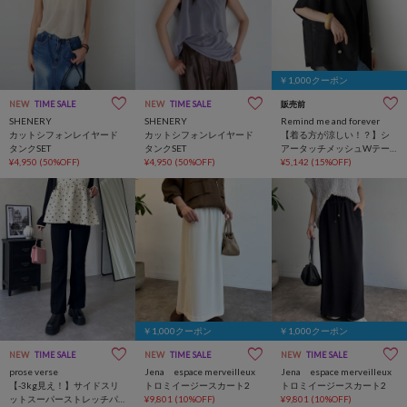
￥1,000クーポン
NEW
TIME SALE
NEW
TIME SALE
販売前
SHENERY
SHENERY
Remind me and forever
カットシフォンレイヤード
カットシフォンレイヤード
【着る方が涼しい！？】シ
タンクSET
タンクSET
アータッチメッシュWテー
¥4,950
(50%OFF)
¥4,950
(50%OFF)
ラージャケット
¥5,142
(15%OFF)
￥1,000クーポン
￥1,000クーポン
NEW
TIME SALE
NEW
TIME SALE
NEW
TIME SALE
prose verse
Jena espace merveilleux
Jena espace merveilleux
【-3kg見え！】サイドスリ
トロミイージースカート2
トロミイージースカート2
ットスーパーストレッチパ
¥9,801
(10%OFF)
¥9,801
(10%OFF)