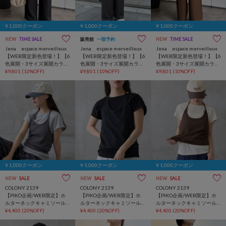
￥1,000クーポン
￥1,000クーポン
￥1,000クーポン
NEW
TIME SALE
販売前
一部予約
NEW
TIME SALE
Jena espace merveilleux
Jena espace merveilleux
Jena espace merveilleux
【WEB限定新色登場！】【6
【WEB限定新色登場！】【6
【WEB限定新色登場！】【6
色展開・3サイズ展開カラー
色展開・3サイズ展開カラー
色展開・3サイズ展開カラー
有】トロミイージーパンツ2
¥9,801
(10%OFF)
有】トロミイージーパンツ2
¥9,801
(10%OFF)
有】トロミイージーパンツ2
¥9,801
(10%OFF)
￥1,000クーポン
￥1,000クーポン
￥1,000クーポン
NEW
SALE
NEW
SALE
NEW
SALE
COLONY 2139
COLONY 2139
COLONY 2139
【PIKO企画/WEB限定】ホ
【PIKO企画/WEB限定】ホ
【PIKO企画/WEB限定】ホ
ルターネックキャミソール
ルターネックキャミソール
ルターネックキャミソール
レイヤードTシャツ
¥4,400
(20%OFF)
レイヤードTシャツ
¥4,400
(20%OFF)
レイヤードTシャツ
¥4,400
(20%OFF)