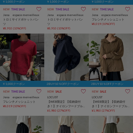
￥1,000クーポン
￥1,000クーポン
￥1,000クーポン
NEW
TIME SALE
NEW
TIME SALE
NEW
TIME SALE
Jena espace merveilleux
Jena espace merveilleux
Jena espace merveilleux
トロミサイドポケットパン
トロミサイドポケットパン
フレンチメッシュニット
ツ
ツ
¥8,019
(10%OFF)
¥8,910
(10%OFF)
¥8,910
(10%OFF)
￥1,000クーポン
2BUY10％OFFクーポン
2BUY10％OFFクーポン
NEW
TIME SALE
NEW
SALE
NEW
SALE
Jena espace merveilleux
LOCUST
LOCUST
フレンチメッシュニット
【WEB限定】【収納袋付
【WEB限定】【収納袋付
¥8,019
(10%OFF)
き！】ナイロンフードブル
き！】ナイロンフードブル
ゾン
¥1,980
(27%OFF)
ゾン
¥1,980
(27%OFF)