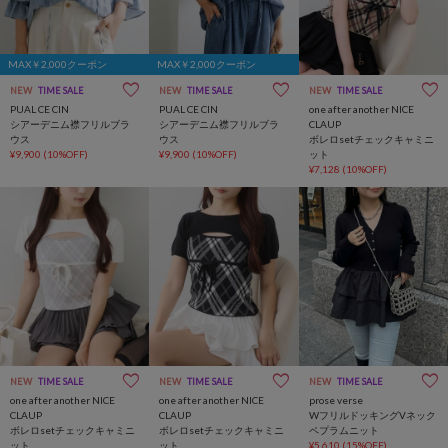
MAX￥2,000クーポン
MAX￥2,000クーポン
NEW
TIME SALE
NEW
TIME SALE
NEW
TIME SALE
PUAL CE CIN
PUAL CE CIN
one after another NICE
シアーデニム襟フリルブラ
シアーデニム襟フリルブラ
CLAUP
ウス
ウス
ボレロsetチェックキャミニ
¥9,900
(10%OFF)
¥9,900
(10%OFF)
ット
¥7,128
(10%OFF)
NEW
TIME SALE
NEW
TIME SALE
NEW
TIME SALE
one after another NICE
one after another NICE
prose verse
CLAUP
CLAUP
WフリルドッキングVネック
ボレロsetチェックキャミニ
ボレロsetチェックキャミニ
ペプラムニット
ット
ット
¥5,610
(15%OFF)