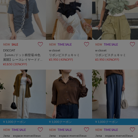
NEW
SALE
NEW
TIME SALE
NEW
TIME SALE
DISCOAT
w closet
w closet
【umm./ドット柄登場♪8色
リボンビスチェキャミ
リボンビスチェキャミ
展開】レースレイヤードド
¥3,950
(43%OFF)
¥3,950
(43%OFF)
レープ半袖プルオーバー
¥3,850
(30%OFF)
￥1,000クーポン
￥1,000クーポン
￥1,000クーポン
NEW
TIME SALE
NEW
TIME SALE
NEW
TIME SALE
Jena espace merveilleux
Jena espace merveilleux
Jena espace merveilleux