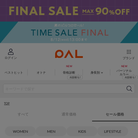
ログイン
ブランド
パーソナル
ベストヒット
オトナ
骨格診断
身長別
カラー
TOP
すべて
通常価格
セール価格
WOMEN
MEN
KIDS
LIFESTYLE