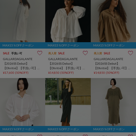
MAX15％OFFクーポン
MAX15％OFFクーポン
MAX15％OFFクーポン
SALE
手洗い可
再入荷
SALE
再入荷
SALE
GALLARDAGALANTE
GALLARDAGALANTE
GALLARDAGALANTE
【2026SS Debut】
【2026SS Debut】
【2026SS Debut】
【Dhritië】【手洗い可】刺
【Dhritië】【手洗い可】ギ
【Dhritië】【手洗い可】ギ
繍スリーブワンピース
¥17,600
(50%OFF)
ャザースキッパーブラウス
¥14,850
(50%OFF)
ャザースキッパーブラウス
¥14,850
(50%OFF)
MAX15％OFFクーポン
MAX15％OFFクーポン
MAX15％OFFクーポン