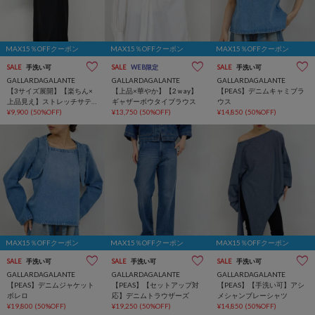
MAX15％OFFクーポン
MAX15％OFFクーポン
MAX15％OFFクーポン
SALE
手洗い可
SALE
WEB限定
SALE
手洗い可
GALLARDAGALANTE
GALLARDAGALANTE
GALLARDAGALANTE
【3サイズ展開】【楽ちん×
【上品×華やか】【2ｗay】
【PEAS】デニムキャミブラ
上品見え】ストレッチサテ
ギャザーボウタイブラウス
ウス
ンタイトスカート
¥9,900
(50%OFF)
¥13,750
(50%OFF)
¥14,850
(50%OFF)
MAX15％OFFクーポン
MAX15％OFFクーポン
MAX15％OFFクーポン
SALE
手洗い可
SALE
手洗い可
SALE
手洗い可
GALLARDAGALANTE
GALLARDAGALANTE
GALLARDAGALANTE
【PEAS】デニムジャケット
【PEAS】【セットアップ対
【PEAS】【手洗い可】アシ
ボレロ
応】デニムトラウザーズ
メシャンブレーシャツ
¥19,800
(50%OFF)
¥19,250
(50%OFF)
¥14,850
(50%OFF)