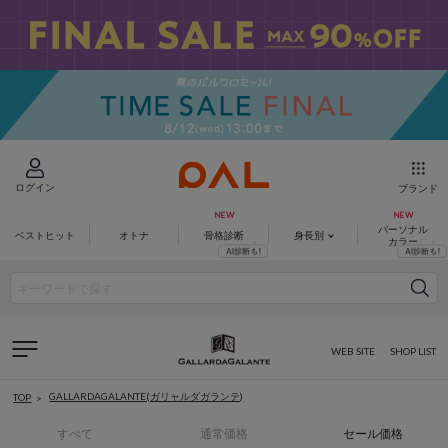
ログイン
ブランド
パーソナル
ベストヒット
オトナ
骨格診断
身長別
カラー
WEB SITE
SHOP LIST
GALLARDAGALANTE(ガリャルダガランテ)
TOP
すべて
通常価格
セール価格