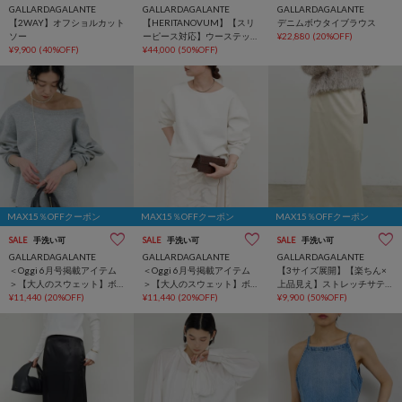
GALLARDAGALANTE
GALLARDAGALANTE
GALLARDAGALANTE
【2WAY】オフショルカット
【HERITANOVUM】【スリ
デニムボウタイブラウス
ソー
ーピース対応】ウーステッ
¥22,880
(20%OFF)
¥9,900
(40%OFF)
ドウールジャケット
¥44,000
(50%OFF)
MAX15％OFFクーポン
MAX15％OFFクーポン
MAX15％OFFクーポン
SALE
手洗い可
SALE
手洗い可
SALE
手洗い可
GALLARDAGALANTE
GALLARDAGALANTE
GALLARDAGALANTE
＜Oggi 6月号掲載アイテム
＜Oggi 6月号掲載アイテム
【3サイズ展開】【楽ちん×
＞【大人のスウェット】ボ
＞【大人のスウェット】ボ
上品見え】ストレッチサテ
ートネックスウェット
¥11,440
(20%OFF)
ートネックスウェット
¥11,440
(20%OFF)
ンタイトスカート
¥9,900
(50%OFF)