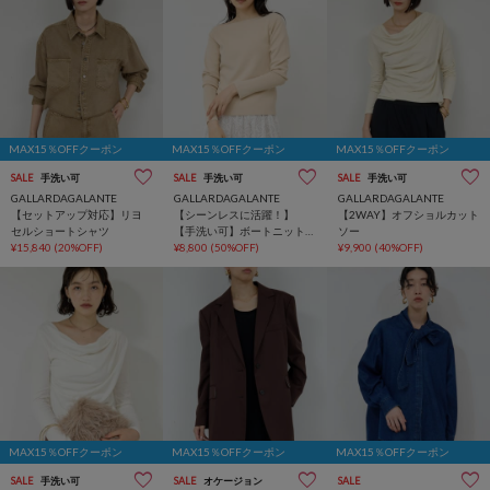
MAX15％OFFクーポン
MAX15％OFFクーポン
MAX15％OFFクーポン
SALE
手洗い可
SALE
手洗い可
SALE
手洗い可
GALLARDAGALANTE
GALLARDAGALANTE
GALLARDAGALANTE
【セットアップ対応】リヨ
【シーンレスに活躍！】
【2WAY】オフショルカット
セルショートシャツ
【手洗い可】ボートニット
ソー
¥15,840
(20%OFF)
プルオーバー
¥8,800
(50%OFF)
¥9,900
(40%OFF)
MAX15％OFFクーポン
MAX15％OFFクーポン
MAX15％OFFクーポン
SALE
手洗い可
SALE
オケージョン
SALE