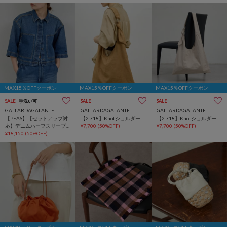
MAX15％OFFクーポン
MAX15％OFFクーポン
MAX15％OFFクーポン
SALE
手洗い可
SALE
SALE
GALLARDAGALANTE
GALLARDAGALANTE
GALLARDAGALANTE
【PEAS】【セットアップ対
【2.718】Knotショルダー
【2.718】Knotショルダー
応】デニムハーフスリーブ
¥7,700
(50%OFF)
¥7,700
(50%OFF)
シャツ
¥18,150
(50%OFF)