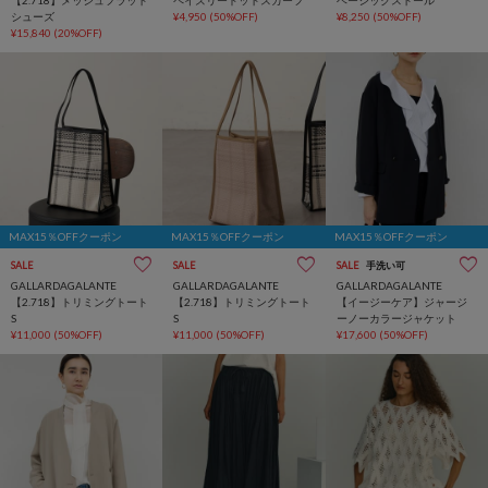
【2.718】メッシュフラット
ペイズリードットスカーフ
ベーシックストール
シューズ
¥4,950
(50%OFF)
¥8,250
(50%OFF)
¥15,840
(20%OFF)
MAX15％OFFクーポン
MAX15％OFFクーポン
MAX15％OFFクーポン
SALE
SALE
SALE
手洗い可
GALLARDAGALANTE
GALLARDAGALANTE
GALLARDAGALANTE
【2.718】トリミングトート
【2.718】トリミングトート
【イージーケア】ジャージ
S
S
ーノーカラージャケット
¥11,000
(50%OFF)
¥11,000
(50%OFF)
¥17,600
(50%OFF)