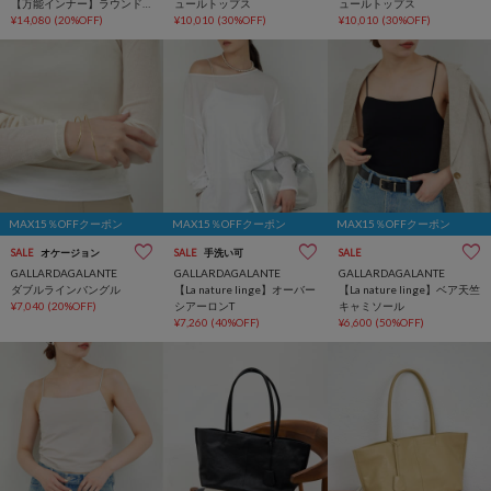
【万能インナー】ラウンド
ュールトップス
ュールトップス
ブラウスTee
¥14,080
(20%OFF)
¥10,010
(30%OFF)
¥10,010
(30%OFF)
MAX15％OFFクーポン
MAX15％OFFクーポン
MAX15％OFFクーポン
SALE
オケージョン
SALE
手洗い可
SALE
GALLARDAGALANTE
GALLARDAGALANTE
GALLARDAGALANTE
ダブルラインバングル
【La nature linge】オーバー
【La nature linge】ベア天竺
¥7,040
(20%OFF)
シアーロンT
キャミソール
¥7,260
(40%OFF)
¥6,600
(50%OFF)