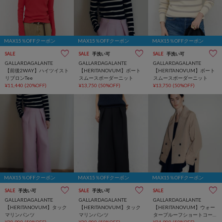
MAX15％OFFクーポン
MAX15％OFFクーポン
MAX15％OFFクーポン
SALE
SALE
手洗い可
SALE
手洗い可
GALLARDAGALANTE
GALLARDAGALANTE
GALLARDAGALANTE
【前後2WAY】ハイツイスト
【HERITANOVUM】ボート
【HERITANOVUM】ボート
リブロンTee
スムースボーダーニット
スムースボーダーニット
¥11,440
(20%OFF)
¥13,750
(50%OFF)
¥13,750
(50%OFF)
MAX15％OFFクーポン
MAX15％OFFクーポン
MAX15％OFFクーポン
SALE
手洗い可
SALE
手洗い可
SALE
GALLARDAGALANTE
GALLARDAGALANTE
GALLARDAGALANTE
【HERITANOVUM】タック
【HERITANOVUM】タック
【HERITANOVUM】ウォー
マリンパンツ
マリンパンツ
タープルーフショートコー
¥20,900
(50%OFF)
¥20,900
(50%OFF)
ト
¥31,900
(50%OFF)