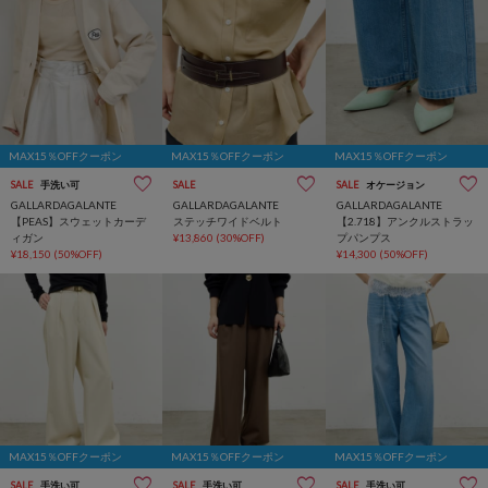
MAX15％OFFクーポン
MAX15％OFFクーポン
MAX15％OFFクーポン
SALE
手洗い可
SALE
SALE
オケージョン
GALLARDAGALANTE
GALLARDAGALANTE
GALLARDAGALANTE
【PEAS】スウェットカーデ
ステッチワイドベルト
【2.718】アンクルストラッ
ィガン
¥13,860
(30%OFF)
プパンプス
¥18,150
(50%OFF)
¥14,300
(50%OFF)
MAX15％OFFクーポン
MAX15％OFFクーポン
MAX15％OFFクーポン
SALE
手洗い可
SALE
手洗い可
SALE
手洗い可