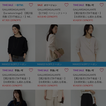
TIME SALE
一部予約
SALE
オケージョン
TIME SALE
手洗い可
GALLARDAGALANTE
GALLARDAGALANTE
GALLARDAGALANTE
【La nature linge】【累計販
【2.718】ベーシックトート
【累計販売1万8千枚超！】
売数 1万5千枚以上！】NEW
¥15,840
(20%OFF)
【冷房対策にも頼れる長袖
ロングスリーブTシャツ
¥7,920
(20%OFF)
】バックスリットブラウス
¥14,850
(10%OFF)
Tee
MAX15％OFFクーポン
MAX15％OFFクーポン
MAX15％OFFクーポン
TIME SALE
手洗い可
TIME SALE
手洗い可
TIME SALE
手洗い可
GALLARDAGALANTE
GALLARDAGALANTE
GALLARDAGALANTE
【累計販売1万8千枚超！】
【累計販売1万8千枚超！】
【累計販売1万8千枚超！】
【冷房対策にも頼れる長袖
【冷房対策にも頼れる長袖
【冷房対策にも頼れる長袖
】バックスリットブラウス
¥14,850
(10%OFF)
】バックスリットブラウス
¥14,850
(10%OFF)
】バックスリットブラウス
¥14,850
(10%OFF)
Tee
Tee
Tee