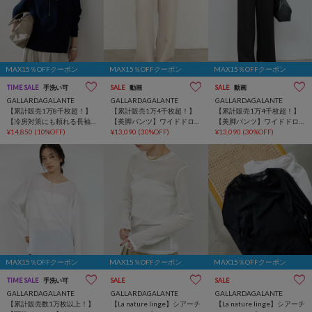
MAX15％OFFクーポン
MAX15％OFFクーポン
MAX15％OFFクーポン
TIME SALE
手洗い可
SALE
動画
SALE
動画
GALLARDAGALANTE
GALLARDAGALANTE
GALLARDAGALANTE
【累計販売1万8千枚超！】
【累計販売1万4千枚超！】
【累計販売1万4千枚超！】
【冷房対策にも頼れる長袖
【美脚パンツ】ワイドドロ
【美脚パンツ】ワイドドロ
】バックスリットブラウス
¥14,850
(10%OFF)
ストパンツ
¥13,090
(30%OFF)
ストパンツ
¥13,090
(30%OFF)
Tee
MAX15％OFFクーポン
MAX15％OFFクーポン
MAX15％OFFクーポン
TIME SALE
手洗い可
SALE
SALE
GALLARDAGALANTE
GALLARDAGALANTE
GALLARDAGALANTE
【累計販売数1万枚以上！】
【La nature linge】シアーチ
【La nature linge】シアーチ