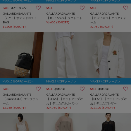
MAX15％OFFクーポン
MAX15％OFFクーポン
MAX15％OFFクーポン
SALE
オケージョン
SALE
SALE
GALLARDAGALANTE
GALLARDAGALANTE
GALLARDAGALANTE
【2.718】サテンドロスト
【Jhuri Shate】ラグトート
【Jhuri Shate】エッグチャ
BAG
¥6,600
(50%OFF)
ーム
¥9,900
(50%OFF)
¥2,750
(50%OFF)
MAX15％OFFクーポン
MAX15％OFFクーポン
MAX15％OFFクーポン
SALE
SALE
手洗い可
SALE
手洗い可
GALLARDAGALANTE
GALLARDAGALANTE
GALLARDAGALANTE
【Jhuri Shate】エッグチャ
【PEAS】【セットアップ対
【PEAS】【セットアップ対
ーム
応】デニムグルカパンツ
応】デニムブレザー
¥2,750
(50%OFF)
¥24,750
(50%OFF)
¥23,100
(50%OFF)