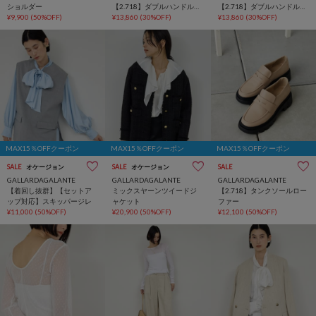
ショルダー
【2.718】ダブルハンドルト
【2.718】ダブルハンドルト
¥9,900
(50%OFF)
ート
¥13,860
(30%OFF)
ート
¥13,860
(30%OFF)
MAX15％OFFクーポン
MAX15％OFFクーポン
MAX15％OFFクーポン
SALE
オケージョン
SALE
オケージョン
SALE
GALLARDAGALANTE
GALLARDAGALANTE
GALLARDAGALANTE
【着回し抜群】【セットア
ミックスヤーンツイードジ
【2.718】タンクソールロー
ップ対応】スキッパージレ
ャケット
ファー
¥11,000
(50%OFF)
¥20,900
(50%OFF)
¥12,100
(50%OFF)