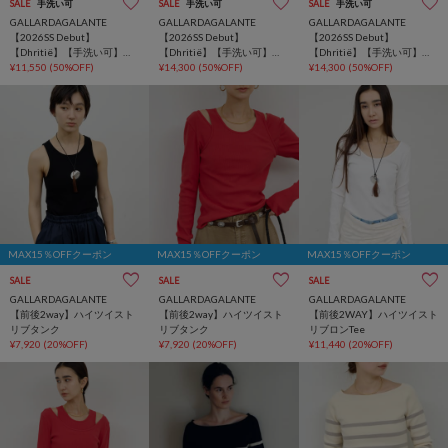
SALE
手洗い可
SALE
手洗い可
SALE
手洗い可
GALLARDAGALANTE
GALLARDAGALANTE
GALLARDAGALANTE
【2026SS Debut】
【2026SS Debut】
【2026SS Debut】
【Dhritië】【手洗い可】バ
【Dhritië】【手洗い可】レ
【Dhritië】【手洗い可】レ
ックレースシャツ
¥11,550
(50%OFF)
ースパッチワークワンピー
¥14,300
(50%OFF)
ースパッチワークワンピー
¥14,300
(50%OFF)
ス
ス
MAX15％OFFクーポン
MAX15％OFFクーポン
MAX15％OFFクーポン
SALE
SALE
SALE
GALLARDAGALANTE
GALLARDAGALANTE
GALLARDAGALANTE
【前後2way】ハイツイスト
【前後2way】ハイツイスト
【前後2WAY】ハイツイスト
リブタンク
リブタンク
リブロンTee
¥7,920
(20%OFF)
¥7,920
(20%OFF)
¥11,440
(20%OFF)