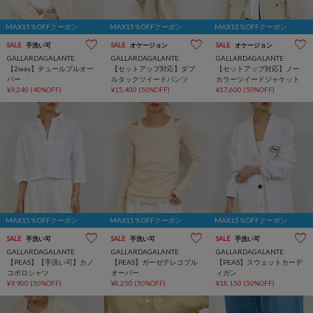
MAX15％OFFクーポン
MAX15％OFFクーポン
MAX15％OFFクーポン
SALE
手洗い可
SALE
オケージョン
SALE
オケージョン
GALLARDAGALANTE
GALLARDAGALANTE
GALLARDAGALANTE
【2way】チュールプルオー
【セットアップ対応】ダブ
【セットアップ対応】ノー
バー
ルタックツイードパンツ
カラーツイードジャケット
¥9,240
(40%OFF)
¥15,400
(50%OFF)
¥17,600
(50%OFF)
MAX15％OFFクーポン
MAX15％OFFクーポン
MAX15％OFFクーポン
SALE
手洗い可
SALE
手洗い可
SALE
手洗い可
GALLARDAGALANTE
GALLARDAGALANTE
GALLARDAGALANTE
【PEAS】【手洗い可】カノ
【PEAS】ガーゼテレコプル
【PEAS】スウェットカーデ
コポロシャツ
オーバー
ィガン
¥9,900
(50%OFF)
¥8,250
(50%OFF)
¥18,150
(50%OFF)