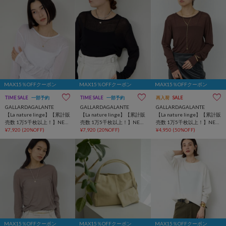
MAX15％OFFクーポン
MAX15％OFFクーポン
MAX15％OFFクーポン
TIME SALE
一部予約
TIME SALE
一部予約
再入荷
SALE
GALLARDAGALANTE
GALLARDAGALANTE
GALLARDAGALANTE
【La nature linge】【累計販
【La nature linge】【累計販
【La nature linge】【累計販
売数 1万5千枚以上！】NEW
売数 1万5千枚以上！】NEW
売数 1万5千枚以上！】NEW
ロングスリーブTシャツ
¥7,920
(20%OFF)
ロングスリーブTシャツ
¥7,920
(20%OFF)
ロングスリーブTシャツ
¥4,950
(50%OFF)
MAX15％OFFクーポン
MAX15％OFFクーポン
MAX15％OFFクーポン