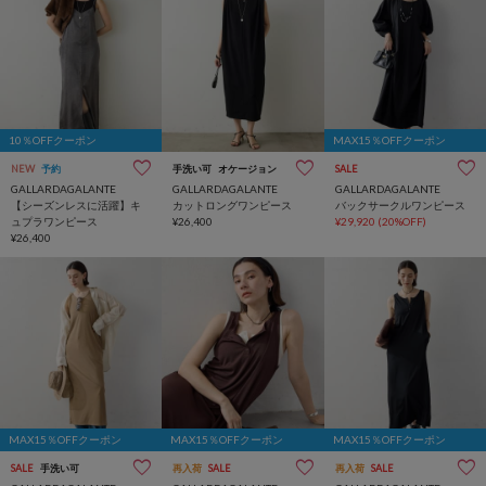
10％OFFクーポン
MAX15％OFFクーポン
NEW
予約
手洗い可
オケージョン
SALE
GALLARDAGALANTE
GALLARDAGALANTE
GALLARDAGALANTE
【シーズンレスに活躍】キ
カットロングワンピース
バックサークルワンピース
ュプラワンピース
¥26,400
¥29,920
(20%OFF)
¥26,400
MAX15％OFFクーポン
MAX15％OFFクーポン
MAX15％OFFクーポン
SALE
手洗い可
再入荷
SALE
再入荷
SALE