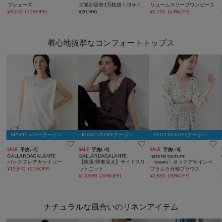
プシューズ
ズ累計販売1万枚超！/3サイ
リュームスリーブワンピース
¥
9,240
(
70%OFF
)
ズ展開】ストレッチマキシタ
¥
20,900
¥
2,750
(
64%OFF
)
イトスカート2
着心地抜群なコンフォートトップス
MAX15％OFFクーポン
MAX15％OFFクーポン
2BUY10％OFFクーポン



SALE
手洗い可
SALE
手洗い可
SALE
手洗い可
GALLARDAGALANTE
GALLARDAGALANTE
natural couture
バックフレアカットソー
【快適/華奢見え】サイドスリ
〈osono〉タックデザインぺ
¥
15,840
(
20%OFF
)
ットニット
プラム５分袖ブラウス
¥
13,090
(
30%OFF
)
¥
2,860
(
50%OFF
)
ナチュラルな風合いのリネンアイテム