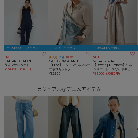
MAX15％OFFクーポン
10％OFFクーポン
10％OFFクーポン



SALE
再入荷
予約
NEW
SALE
GALLARDAGALANTE
GALLARDAGALANTE
Whim Gazette
リネンサロペット
【PEAS】コットンリネンルー
【Drawing Numbers】リネ
¥
19,800
(
50%OFF
)
プポロカットソー
ンリバーレースワイドキュロ
¥
25,300
ットパンツ
¥
33,000
(
50%OFF
)
カジュアルなデニムアイテム