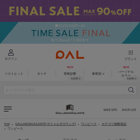
ログイン
ブランド
パーソナル
ベストヒット
オトナ
骨格診断
身長別
カラー
WEB SITE
SHOP LIST
GALLARDAGALANTE(ガリャルダガランテ)
ワンピース
カテゴリ複数指定
TOP
ワンピース