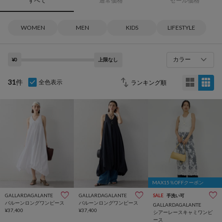
すべて
通常価格
セール価格
WOMEN
MEN
KIDS
LIFESTYLE
カラー
¥0
上限なし
31
件
全色表示
MAX15％OFFクーポン
GALLARDAGALANTE
GALLARDAGALANTE
SALE
手洗い可
バルーンロングワンピース
バルーンロングワンピース
GALLARDAGALANTE
¥37,400
¥37,400
シアーレースキャミワンピ
ース