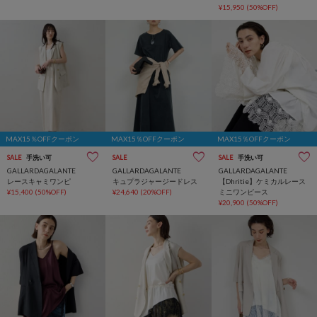
¥15,950
(50%OFF)
MAX15％OFFクーポン
MAX15％OFFクーポン
MAX15％OFFクーポン
SALE
手洗い可
SALE
SALE
手洗い可
GALLARDAGALANTE
GALLARDAGALANTE
GALLARDAGALANTE
レースキャミワンピ
キュプラジャージードレス
【Dhritie】ケミカルレース
¥15,400
(50%OFF)
¥24,640
(20%OFF)
ミニワンピース
¥20,900
(50%OFF)