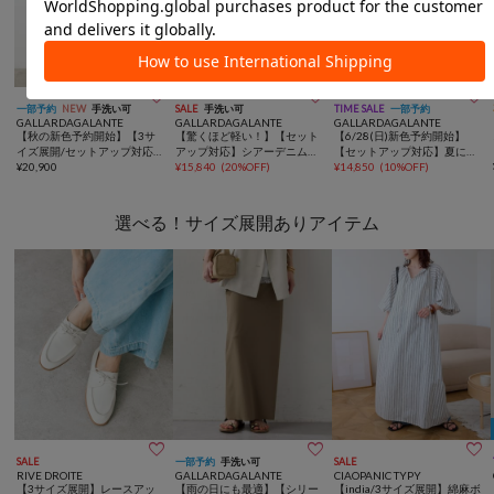
MAX15％OFFクーポン
MAX15％OFFクーポン



一部予約
NEW
手洗い可
SALE
手洗い可
TIME SALE
一部予約
GALLARDAGALANTE
GALLARDAGALANTE
GALLARDAGALANTE
【秋の新色予約開始】【3サ
【驚くほど軽い！】【セット
【6/28(日)新色予約開始】
イズ展開/セットアップ対応】
アップ対応】シアーデニムシ
【セットアップ対応】夏に最
リヨセルスリットスカート
¥
20,900
ャツ
¥
15,840
(
20%OFF
)
適！ドルマンジャージープル
¥
14,850
(
10%OFF
)
オーバー
選べる！サイズ展開ありアイテム



SALE
一部予約
手洗い可
SALE
RIVE DROITE
GALLARDAGALANTE
CIAOPANIC TYPY
【3サイズ展開】レースアッ
【雨の日にも最適】【シリー
【india/3サイズ展開】綿麻ボ