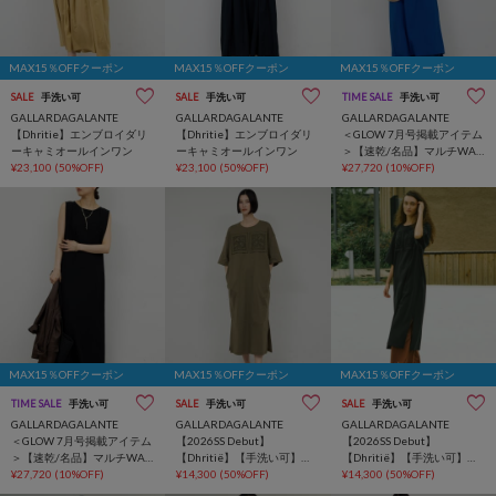
MAX15％OFFクーポン
MAX15％OFFクーポン
MAX15％OFFクーポン
SALE
手洗い可
SALE
手洗い可
TIME SALE
手洗い可
GALLARDAGALANTE
GALLARDAGALANTE
GALLARDAGALANTE
【Dhritie】エンブロイダリ
【Dhritie】エンブロイダリ
＜GLOW 7月号掲載アイテム
ーキャミオールインワン
ーキャミオールインワン
＞【速乾/名品】マルチWAY
¥23,100
(50%OFF)
¥23,100
(50%OFF)
ワンピース
¥27,720
(10%OFF)
MAX15％OFFクーポン
MAX15％OFFクーポン
MAX15％OFFクーポン
TIME SALE
手洗い可
SALE
手洗い可
SALE
手洗い可
GALLARDAGALANTE
GALLARDAGALANTE
GALLARDAGALANTE
＜GLOW 7月号掲載アイテム
【2026SS Debut】
【2026SS Debut】
＞【速乾/名品】マルチWAY
【Dhritië】【手洗い可】レ
【Dhritië】【手洗い可】レ
ワンピース
¥27,720
(10%OFF)
ースパッチワークワンピー
¥14,300
(50%OFF)
ースパッチワークワンピー
¥14,300
(50%OFF)
ス
ス