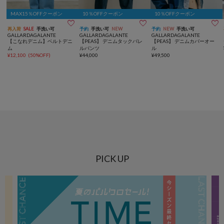
MAX15％OFFクーポン
10％OFFクーポン
10％OFFクーポン



再入荷
SALE
手洗い可
予約
手洗い可
NEW
予約
NEW
手洗い可
GALLARDAGALANTE
GALLARDAGALANTE
GALLARDAGALANTE
【こなれデニム】ベルトデニ
【PEAS】 デニムタックバレ
【PEAS】 デニムカバーオー
ム
ルパンツ
ル
¥
12,100
(
50%OFF
)
¥
44,000
¥
49,500
PICK UP