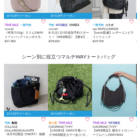
10％OFFクーポン
10％OFFクーポン



TIME SALE
一部予約
予約
WEB限定
UNISEX
一部予約
コラボ
russet
russet
ear PAPILLONNER
《本革/510g》スリム2WAY
8/1(土) 12:00追加予約スター
【ouchi監修】レザーコンビラ
トートバッグ <エンボスモノ
ト！《WEB限定》【撥水】ク
イトリュック
グラム>
¥
37,400
ラウズナイロン2WAYボスト
¥
39,600
¥
29,700
ンバッグ
シーン別に役立つマルチWAYトートバッグ
15％OFFクーポン
10％OFFクーポン



予約
動画
再入荷
TIME SALE
TIME SALE
WEB限定
COLLAGE
CIAOPANIC TYPY
CIAOPANIC TYPY
GALLARDAGALANTE
【UNISEX】2WAY巾着バッ
【WEB限定】撥水ナイロンハ
《8月9日限定 15%OFF》強撥
グ/WEB限定カラーあり/キー
ーフムーン2WAYBAG