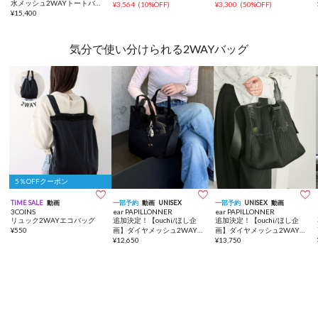
水メッシュ2WAYトートバッ
ホルダー付き
¥
3,564
(
10%OFF
)
¥
3,300
(
50%OFF
)
グ
¥
15,400
気分で使い分けられる2WAYバッグ
5％OFFクーポン



TIME SALE
動画
一部予約
動画
UNISEX
一部予約
UNISEX
動画
3COINS
ear PAPILLONNER
ear PAPILLONNER
リュック2WAYエコバッグ
追加決定！【ouchi/ほし企
追加決定！【ouchi/ほし企
¥
550
画】ダイヤメッシュ2WAYト
画】ダイヤメッシュ2WAYト
ートバッグ Sサイズ
¥
12,650
ートバッグLサイズ
¥
13,750