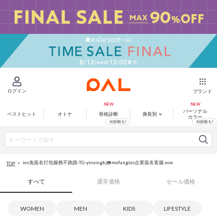
ログイン
ブランド
パーソナル
ベストヒット
オトナ
骨格診断
身長別
カラー
ios免簽名打包服務不跑路-TG-yinxingkj☎️mofangios企業簽名客服.noe
TOP
すべて
通常価格
セール価格
WOMEN
MEN
KIDS
LIFESTYLE