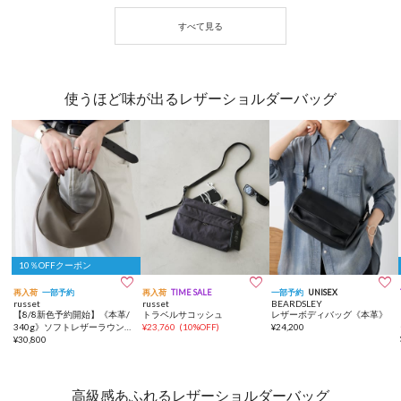
使うほど味が出るレザーショルダーバッグ
10％OFFクーポン



再入荷
一部予約
再入荷
TIME SALE
一部予約
UNISEX
russet
russet
BEARDSLEY
【8/8新色予約開始】《本革/
トラベルサコッシュ
レザーボディバッグ《本革》
340g》ソフトレザーラウンド
¥
23,760
(
10%OFF
)
¥
24,200
ショルダーバッグ
¥
30,800
高級感あふれるレザーショルダーバッグ