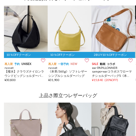
10％OFFクーポン
10％OFFクーポン
2BUY10％OFFクーポン



再入荷
予約
UNISEX
再入荷
一部予約
NEW
SALE
動画
コラボ
russet
russet
ear PAPILLONNER
【撥水】クラウズナイロンラ
《本革/360g》ソフトレザー
sampo×earコラボスワローマ
ウンドビッグショルダーバッ
シンプルショルダーバッグ
チショルダーバッグS《本
グ
¥
30,800
¥
31,900
革》
¥
15,840
(
20%OFF
)
上品さ際立つレザーバッグ