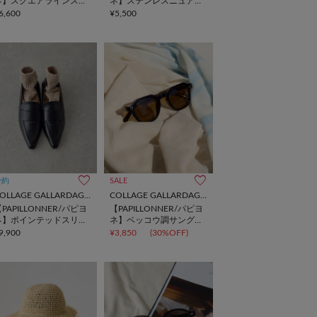
ネ】スクエアラインスト
ネ】ステンレスニュアン
ール
スピアス
6,600
¥5,500
予約
SALE
COLLAGE GALLARDAGALANTE
COLLAGE GALLARDAGALANTE
PAPILLONNER/パピヨ
【PAPILLONNER/パピヨ
ネ】ポインテッドスリッ
ネ】ベッコウ調サングラ
ポン
ス
9,900
¥3,850
(30%OFF)