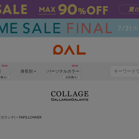
断
身長別
パーソナル
カラー
ルダガランテ)
> PAPILLONNER