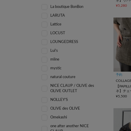
ネ】リバ
ズベルト
¥5,280
La boutique BonBon
LARUTA
Lattice
LOCUST
LOUNGEDRESS
Lui's
mline
mystic
予約
natural couture
NICE CLAUP / OLIVE des
【PAPIL
ネ】チェ
OLIVE OUTLET
ト
¥5,500
NOLLEY'S
OLIVE des OLIVE
Omekashi
one after another NICE