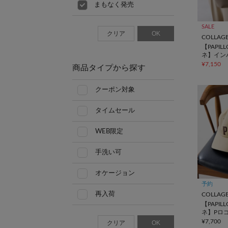
まもなく発売
SALE
クリア
OK
【PAPIL
ネ】イン
トート
¥7,150
商品タイプから探す
クーポン対象
タイムセール
WEB限定
手洗い可
オケージョン
予約
再入荷
【PAPIL
ネ】Pロ
¥7,700
クリア
OK