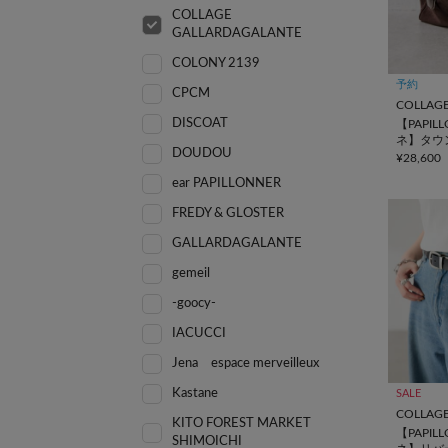
COLLAGE
GALLARDAGALANTE
COLONY 2139
予約
CPCM
DISCOAT
【PAPIL
ネ】タウ
DOUDOU
グ
¥28,600
ear PAPILLONNER
FREDY & GLOSTER
GALLARDAGALANTE
gemeil
-goocy-
IACUCCI
Jena espace merveilleux
Kastane
SALE
KITO FOREST MARKET
【PAPIL
SHIMOICHI