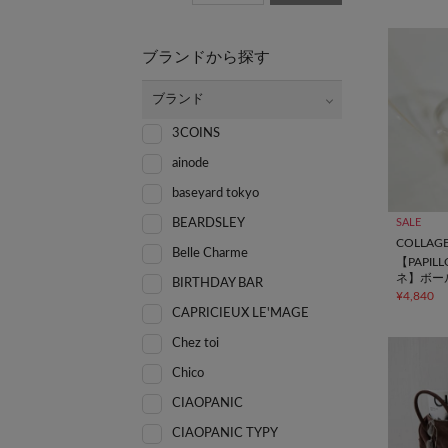
ブランドから探す
ブランド
3COINS
ainode
baseyard tokyo
BEARDSLEY
SALE
Belle Charme
【PAPIL
ネ】ボー
BIRTHDAY BAR
ング
¥4,840
CAPRICIEUX LE'MAGE
Chez toi
Chico
CIAOPANIC
CIAOPANIC TYPY