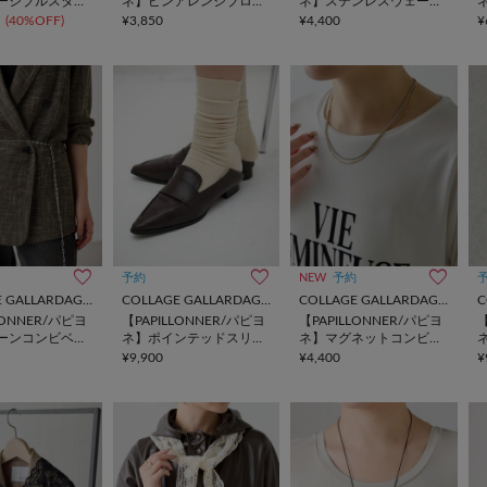
ーシブルスタッ
ネ】ピンアレンジブロー
ネ】ステンレスウェーブ
チ
リング
(40%OFF)
¥3,850
¥4,400
¥
予約
NEW
予約
COLLAGE GALLARDAGALANTE
COLLAGE GALLARDAGALANTE
COLLAGE GALLARDAGALANTE
LONNER/パピヨ
【PAPILLONNER/パピヨ
【PAPILLONNER/パピヨ
【
ーンコンビベル
ネ】ポインテッドスリッ
ネ】マグネットコンビネ
ポン
ックレス
¥9,900
¥4,400
¥