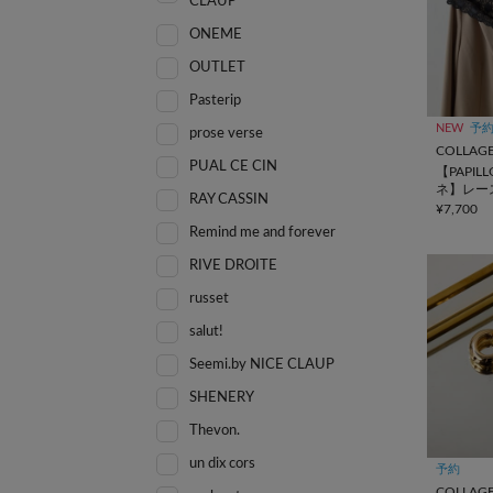
CLAUP
ONEME
OUTLET
Pasterip
NEW
予
prose verse
PUAL CE CIN
【PAPIL
ネ】レー
RAY CASSIN
ルストー
¥7,700
Remind me and forever
RIVE DROITE
russet
salut!
Seemi.by NICE CLAUP
SHENERY
Thevon.
un dix cors
予約