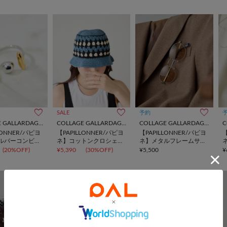
SALE
予約
COLLAGE GALLARDAGALANTE
COLLAGE GALLARDAGALANTE
COLLAGE GALLARDAGALANTE
LONNER/パピヨ
【PAPILLONNER/パピヨ
【PAPILLONNER/パピヨ
【
ルバーコンビリ
ネ】コットンクロシェハ
ネ】メタルフレームサン
ット
グラス
(20%OFF)
¥5,390
(30%OFF)
¥5,500
¥