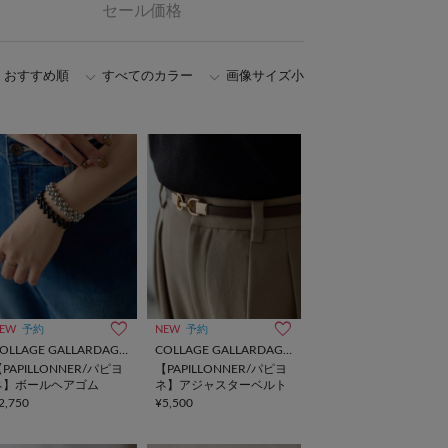
セール価格
おすすめ順
すべてのカラー
画像サイズ小
EW
予約
NEW
予約
COLLAGE GALLARDAGALANTE
COLLAGE GALLARDAGALANTE
PAPILLONNER/パピヨ
【PAPILLONNER/パピヨ
ネ】ボールヘアゴム
ネ】アジャスターベルト
2,750
¥5,500