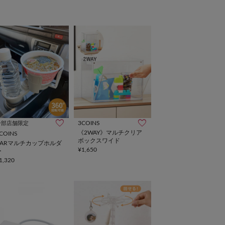
3COINS
一部店舗限定
《2WAY》マルチクリア
COINS
ボックスワイド
CARマルチカップホルダ
¥1,650
ー
1,320