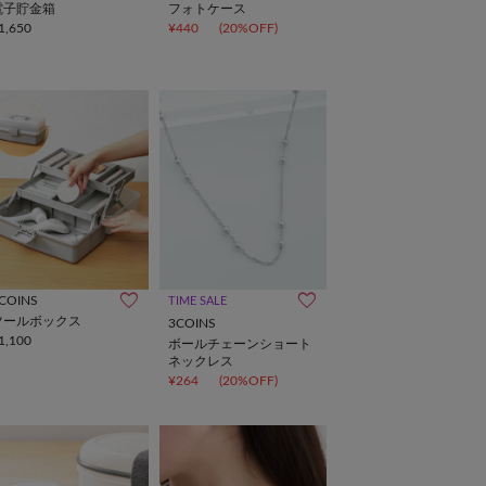
電子貯金箱
フォトケース
1,650
¥440
(20%OFF)
COINS
TIME SALE
ツールボックス
3COINS
1,100
ボールチェーンショート
ネックレス
¥264
(20%OFF)