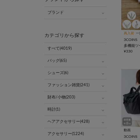
ブランド
再入荷
一
カテゴリから探す
3COINS
多機能ツー
すべて(4019)
¥330
バッグ(65)
シューズ(6)
ファッション雑貨(241)
財布/小物(203)
時計(1)
ヘアアクセサリー(428)
動画
アクセサリー(1224)
3COINS