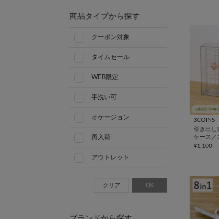
商品タイプから探す
クーポン対象
タイムセール
WEB限定
手洗い可
オケージョン
3COINS
引き出し
ケース／
再入荷
納
¥1,100
アウトレット
クリア
OK
ブランドから探す