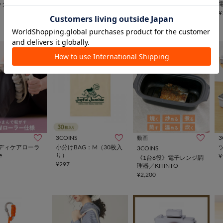
¥770
ッグ
ファスナー付き保冷エコ
バッグ
¥
¥880
3COINS
3
動画
ディケアローラ
小分けBAG：M（30枚入
3COINS
e
り）
¥
《1台6役》電子レンジ調
¥297
理器／KITINTO
¥2,200