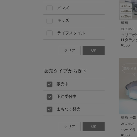
メンズ
キッズ
動画
3COINS
ライフスタイル
クリアボ
LLタテ
ーズ
¥550
クリア
OK
販売タイプから探す
販売中
予約受付中
まもなく発売
動画
一部
3COINS
クリア
OK
ヘッドライ
¥330