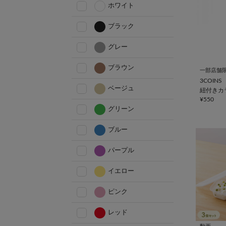
ホワイト
ブラック
グレー
ブラウン
一部店舗
3COINS
ベージュ
紐付きカ
¥550
グリーン
ブルー
パープル
イエロー
ピンク
レッド