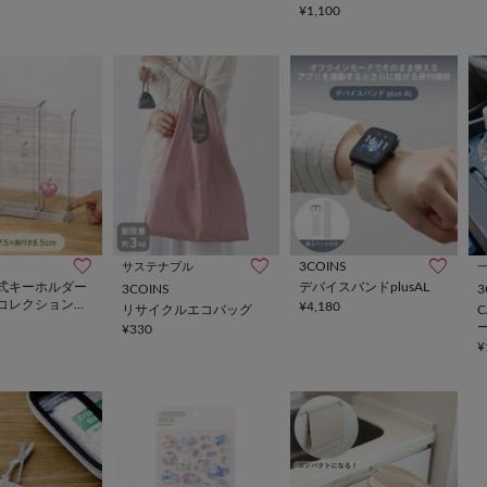
¥1,100
3COINS
サステナブル
式キーホルダー
デバイスバンドplusAL
3COINS
3
コレクション収
¥4,180
リサイクルエコバッグ
¥330
¥