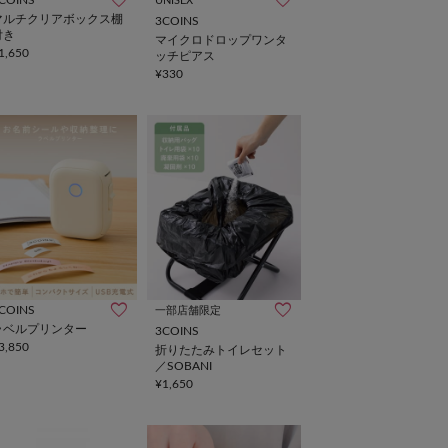
COINS
UNISEX
マルチクリアボックス棚
3COINS
付き
マイクロドロップワンタ
1,650
ッチピアス
¥330
COINS
一部店舗限定
ラベルプリンター
3COINS
3,850
折りたたみトイレセット
／SOBANI
¥1,650