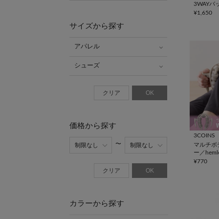
3WAYバ
¥1,650
サイズから探す
アパレル
シューズ
クリア
OK
価格から探す
3COINS
マルチボ
ー／heml
¥770
クリア
OK
カラーから探す