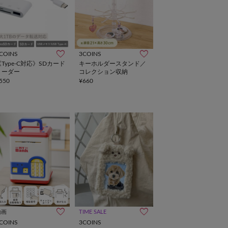
COINS
3COINS
《Type-C対応》SDカード
キーホルダースタンド／
リーダー
コレクション収納
550
¥660
動画
TIME SALE
COINS
3COINS