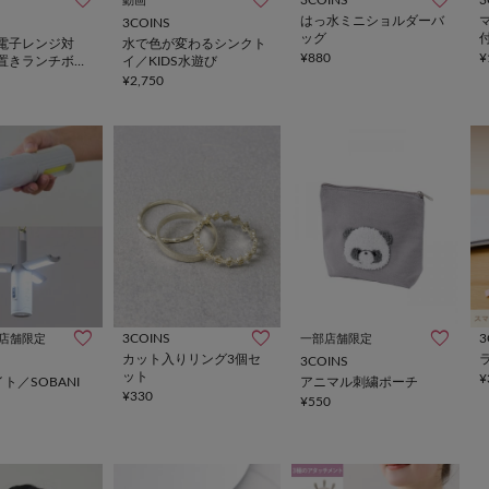
3COINS
3
動画
はっ水ミニショルダーバ
3COINS
ッグ
電子レンジ対
水で色が変わるシンクト
¥880
¥
置きランチボッ
イ／KIDS水遊び
ット：600ml／
¥2,750
3COINS
3
店舗限定
一部店舗限定
カット入りリング3個セ
3COINS
ット
¥
イト／SOBANI
アニマル刺繍ポーチ
¥330
¥550