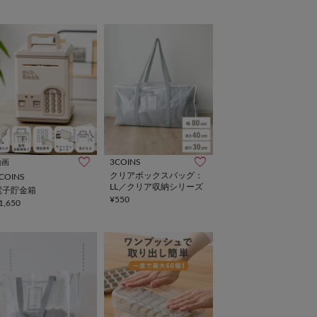
3COINS
動画
クリアボックスバッグ：
COINS
LL／クリア収納シリーズ
電子貯金箱
¥550
1,650