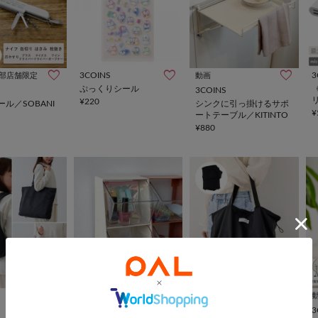
3COINS
3
部店舗限定
動画
ぷっくりシール
3COINS
¥220
ル／SOBANI
シンクに引っ掛けるサポ
¥
ートテーブル／KITINTO
¥880
3COINS
動画
連結できる2段小物入れ
3COINS
3