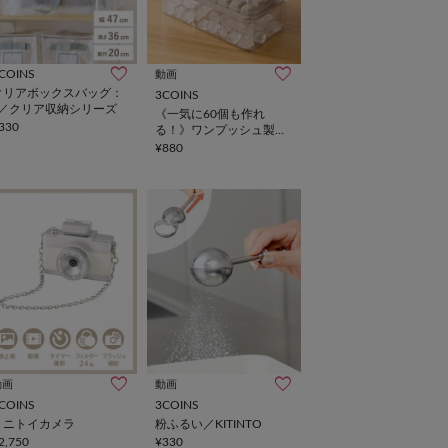
COINS
動画
クリアボックスバッグ：
3COINS
L／クリア収納シリーズ
《一気に60個も作れ
330
る！》ワンプッシュ製氷
器／KITINTO
¥880
動画
動画
COINS
3COINS
ミニトイカメラ
粉ふるい／KITINTO
2,750
¥330