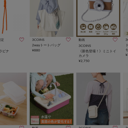
3COINS
3
限定
動画
2wayトートバッグ
3COINS
セ
¥880
ラビナ
《新色登場！》ミニトイ
¥
カメラ
¥2,750