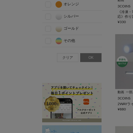
動画
オレンジ
3COINS
《冷凍・
シルバー
応》作り
クス3個セ
¥330
KITINTO
ゴールド
その他
クリア
OK
動画
一部
3COINS
2WAYラ
¥880