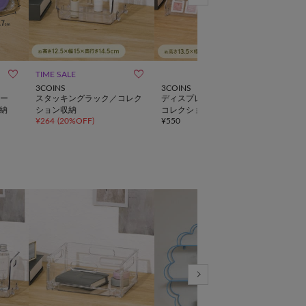



TIME SALE
WE
3COINS
3COINS
salut!
ー
スタッキングラック／コレク
ディスプレイスタンド5段／
《W
納
ション収納
コレクション収納
プレ
¥
264
(
20%OFF
)
¥
550
¥
3,8
ム／