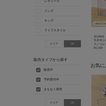
レディース
メンズ
キッズ
ライフスタイル
3COINS
引き出し
クリア
OK
ス／コレ
¥
1,100
販売タイプから探す
お気に
販売中
予約受付中
まもなく発売
クリア
OK