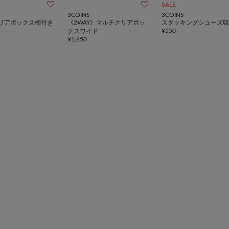


SALE
3COINS
3COINS
リアボックス棚付き
《2WAY》マルチクリアボッ
スタッキングシューズ収
¥
550
クスワイド
¥
1,650