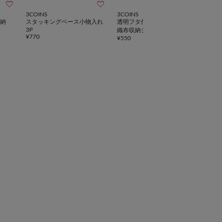



3COINS
3COINS
3CO
納
スタッキングベース小物入れ
透明フタ付き前開きBOX／不
スタ
3P
織布収納シリーズ
イザ
¥
770
¥
550
¥
770