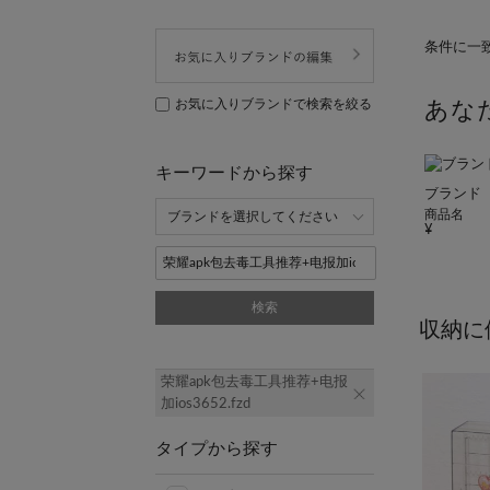
条件に一
お気に入りブランドで検索を絞る
あな
キーワードから探す
ブランド
商品名
検索
収納に
荣耀apk包去毒工具推荐+电报
加ios3652.fzd
タイプから探す