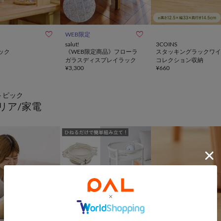


WEB限定
salut!
3COINS
ック
《WEB限定商品》フローラ
スタッキングラックワイ
ガラスディスプレイラック
コレクション収納
¥
3,300
¥
660
トピック
リア/家電