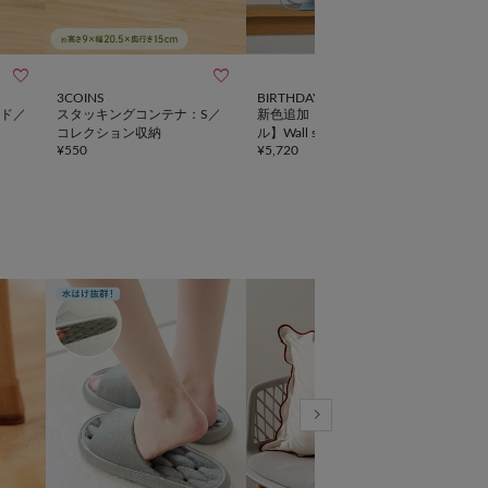



3COINS
BIRTHDAY BAR
salut!
ド／
スタッキングコンテナ：S／
新色追加！【SAHIR サヒー
6仕
コレクション収納
ル】Wall shelf flower
フ／L
¥
550
¥
5,720
¥
3,5