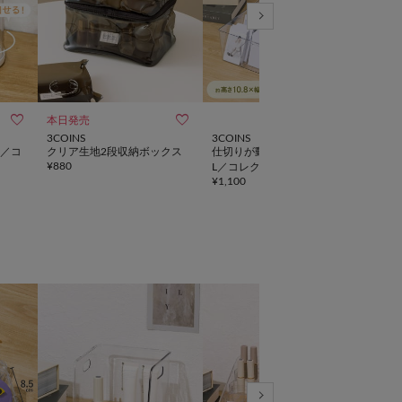



本日発売
3COINS
3COINS
3CO
／コ
クリア生地2段収納ボックス
仕切りが動くカードケース：
ディ
¥
880
L／コレクション収納
ショ
¥
1,100
¥
1,6