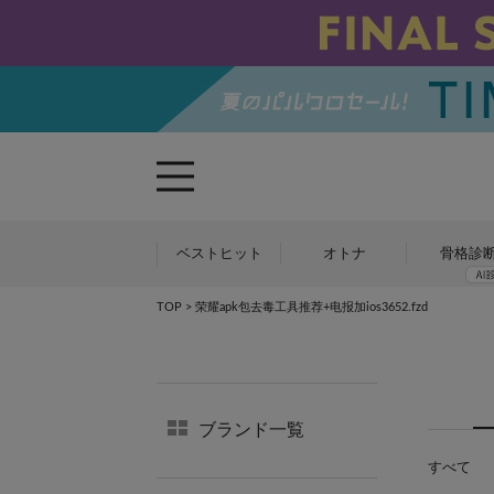
ベストヒット
オトナ
骨格診
TOP
> 荣耀apk包去毒工具推荐+电报加ios3652.fzd
ブランド一覧
すべて