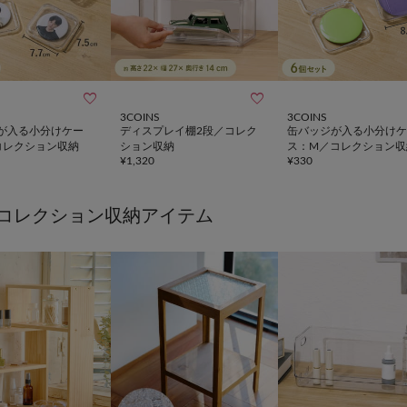


3COINS
3COINS
が入る小分けケー
ディスプレイ棚2段／コレク
缶バッジが入る小分けケ
コレクション収納
ション収納
ス：M／コレクション収
¥
1,320
¥
330
コレクション収納アイテム