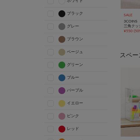
ホワイト
ブラック
SALE
3COINS
三角クッ
グレー
¥
550
(
50
ブラウン
ベージュ
スペー
グリーン
ブルー
パープル
イエロー
ピンク
レッド