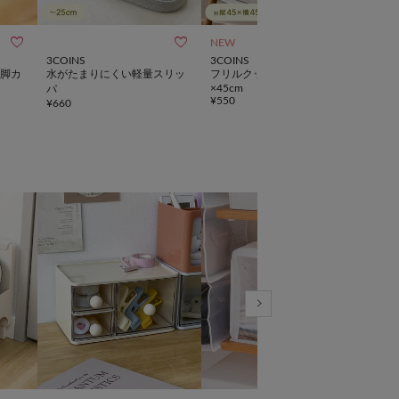



NEW
SALE
3COINS
3COINS
3CO
脚カ
水がたまりにくい軽量スリッ
フリルクッションカバー：45
《3
×45cm
パ
ト
¥
550
¥
660
¥
880