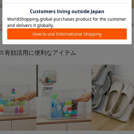


動画
3COINS
3COINS
ション
《WEB限定再入荷》簡単折
《丸脚・角脚対応》イス
%OFF
)
りたたみマルチ収納
バー8個セット丸型
¥
4,180
¥
330
ス有効活用に便利なアイテム