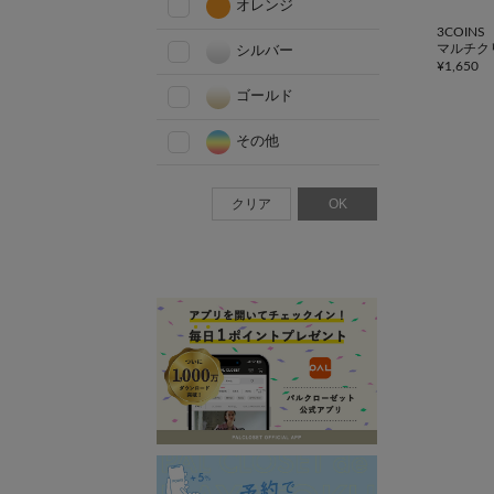
オレンジ
3COINS
マルチク
シルバー
¥
1,650
ゴールド
その他
クリア
OK