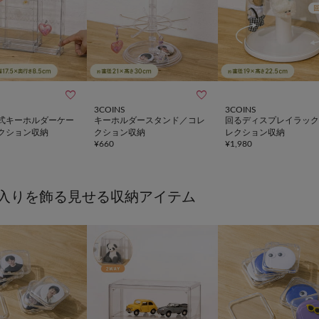


3COINS
3COINS
式キーホルダーケー
キーホルダースタンド／コレ
回るディスプレイラック
クション収納
クション収納
レクション収納
¥
660
¥
1,980
入りを飾る見せる収納アイテム