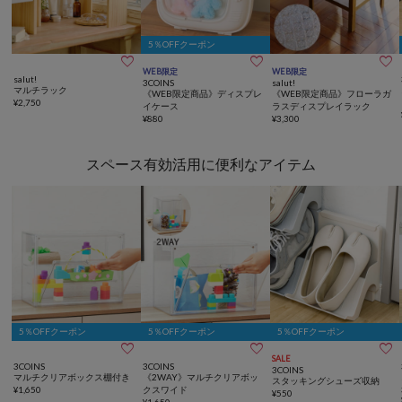
5％OFFクーポン



WEB限定
WEB限定
salut!
3COINS
salut!
マルチラック
《WEB限定商品》ディスプレ
《WEB限定商品》フローラガ
¥
2,750
イケース
ラスディスプレイラック
¥
880
¥
3,300
スペース有効活用に便利なアイテム
5％OFFクーポン
5％OFFクーポン
5％OFFクーポン



SALE
3COINS
3COINS
3COINS
マルチクリアボックス棚付き
《2WAY》マルチクリアボッ
スタッキングシューズ収納
¥
1,650
クスワイド
¥
550
¥
1,650