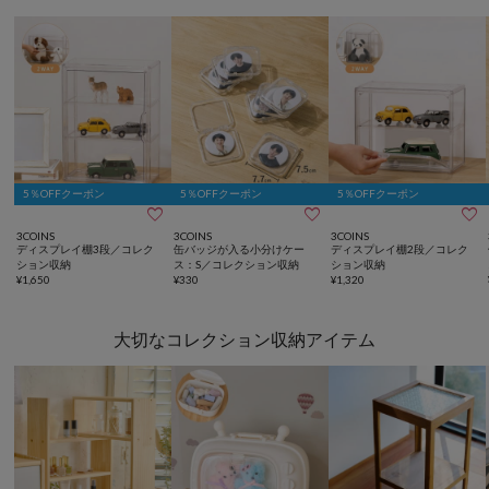
5％OFFクーポン
5％OFFクーポン
5％OFFクーポン



3COINS
3COINS
3COINS
ディスプレイ棚3段／コレク
缶バッジが入る小分けケー
ディスプレイ棚2段／コレク
ション収納
ス：S／コレクション収納
ション収納
¥
1,650
¥
330
¥
1,320
大切なコレクション収納アイテム