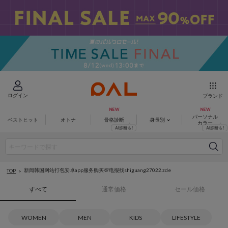
ログイン
ブランド
パーソナル
ベストヒット
オトナ
骨格診断
身長別
カラー
新闻韩国网站打包安卓app服务购买💯电报找shiguang27022.zde
TOP
すべて
通常価格
セール価格
WOMEN
MEN
KIDS
LIFESTYLE