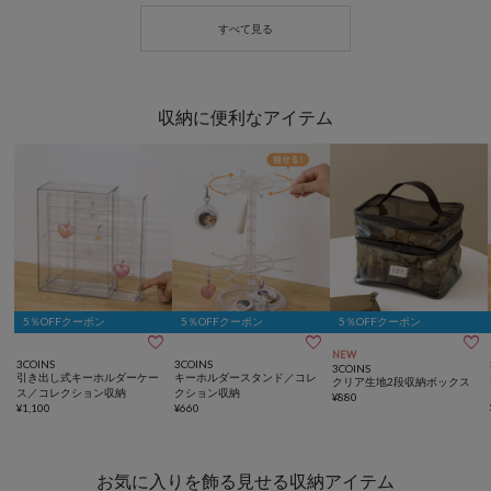
収納に便利なアイテム
5％OFFクーポン
5％OFFクーポン
5％OFFクーポン



NEW
3COINS
3COINS
3COINS
引き出し式キーホルダーケー
キーホルダースタンド／コレ
クリア生地2段収納ボックス
ス／コレクション収納
クション収納
¥
880
¥
1,100
¥
660
お気に入りを飾る見せる収納アイテム