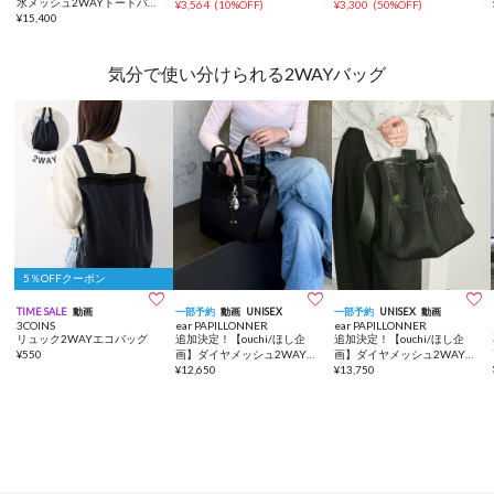
水メッシュ2WAYトートバッ
ホルダー付き
¥
3,564
(
10%OFF
)
¥
3,300
(
50%OFF
)
グ
¥
15,400
気分で使い分けられる2WAYバッグ
5％OFFクーポン



TIME SALE
動画
一部予約
動画
UNISEX
一部予約
UNISEX
動画
3COINS
ear PAPILLONNER
ear PAPILLONNER
リュック2WAYエコバッグ
追加決定！【ouchi/ほし企
追加決定！【ouchi/ほし企
¥
550
画】ダイヤメッシュ2WAYト
画】ダイヤメッシュ2WAYト
ートバッグ Sサイズ
¥
12,650
ートバッグLサイズ
¥
13,750