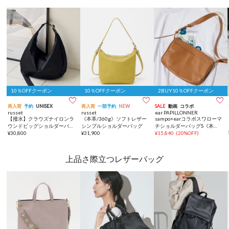
10％OFFクーポン
10％OFFクーポン
2BUY10％OFFクーポン



再入荷
予約
UNISEX
再入荷
一部予約
NEW
SALE
動画
コラボ
russet
russet
ear PAPILLONNER
【撥水】クラウズナイロンラ
《本革/360g》ソフトレザー
sampo×earコラボスワローマ
ウンドビッグショルダーバッ
シンプルショルダーバッグ
チショルダーバッグS《本
グ
¥
30,800
¥
31,900
革》
¥
15,840
(
20%OFF
)
上品さ際立つレザーバッグ