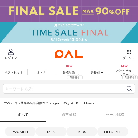
ログイン
ブランド
パーソナル
ベストヒット
オトナ
骨格診断
身長別
カラー
房卡苹果签名平台推荐🎉Telegram:@SignAndCloudd.wwv
TOP
すべて
通常価格
セール価格
WOMEN
MEN
KIDS
LIFESTYLE