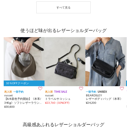
使うほど味が出るレザーショルダーバッグ
10％OFFクーポン



再入荷
一部予約
再入荷
TIME SALE
一部予約
UNISEX
russet
russet
BEARDSLEY
【8/8新色予約開始】《本革/
トラベルサコッシュ
レザーボディバッグ《本革》
340g》ソフトレザーラウンド
¥
23,760
(
10%OFF
)
¥
24,200
ショルダーバッグ
¥
30,800
高級感あふれるレザーショルダーバッグ