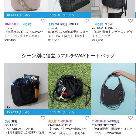
10％OFFクーポン
10％OFFクーポン



TIME SALE
一部予約
予約
WEB限定
UNISEX
一部予約
コラボ
russet
russet
ear PAPILLONNER
《本革/510g》スリム2WAY
8/1(土) 12:00追加予約スター
【ouchi監修】レザーコンビラ
トートバッグ <エンボスモノ
ト！《WEB限定》【撥水】ク
イトリュック
グラム>
¥
37,400
ラウズナイロン2WAYボスト
¥
39,600
¥
29,700
ンバッグ
シーン別に役立つマルチWAYトートバッグ
15％OFFクーポン
10％OFFクーポン



予約
動画
再入荷
TIME SALE
TIME SALE
WEB限定
COLLAGE
CIAOPANIC TYPY
CIAOPANIC TYPY
GALLARDAGALANTE
【UNISEX】2WAY巾着バッ
【WEB限定】撥水ナイロンハ
《8月9日限定 15%OFF》強撥
グ/WEB限定カラーあり/キー
ーフムーン2WAYBAG