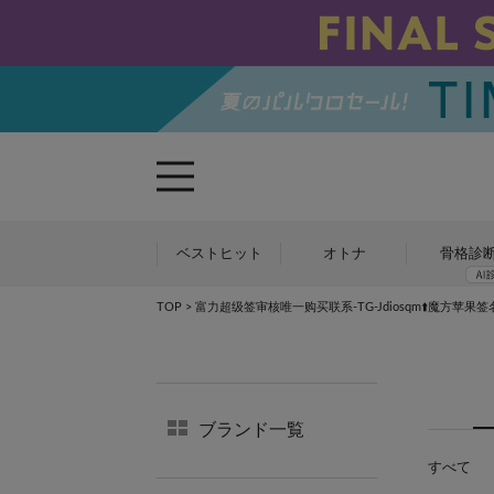
ベストヒット
オトナ
骨格診
TOP
> 富力超级签审核唯一购买联系-TG-Jdiosqm⬆️魔方苹果签名
ブランド一覧
すべて