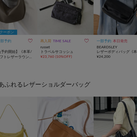
Fクーポン


一部予約
再入荷
TIME SALE
一部予約
本日発売
russet
BEARDSLEY
色予約開始】《本革/
トラベルサコッシュ
レザーボディバッグ《本
¥
23,760
(
10%OFF
)
¥
24,200
》ソフトレザーラウン
ダーバッグ
あふれるレザーショルダーバッグ