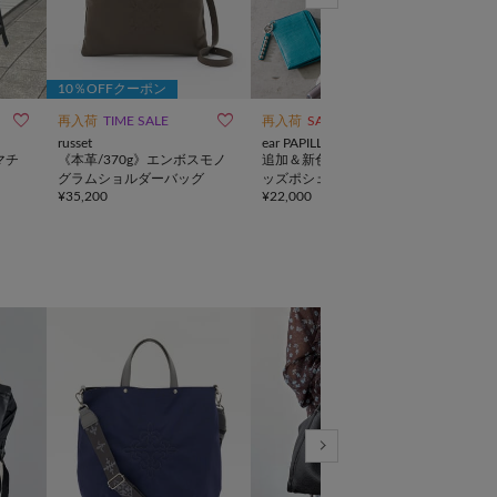
10％OFFクーポン



再入荷
TIME SALE
再入荷
SALE
SALE
russet
ear PAPILLONNER
russe
マチ
《本革/370g》エンボスモノ
追加＆新色【ほし企画】スタ
《本革
グラムショルダーバッグ
ッズポシェット/ショルダー
ショ
¥
35,200
¥
22,000
¥
16,
バッグ