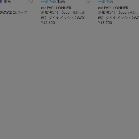


LE
動画
一部予約
動画
一部予約
ear PAPILLONNER
ear PAPILLONNER
2WAYエコバッグ
追加決定！【ouchi/ほし企
追加決定！【ouchi/ほ
画】ダイヤメッシュ2WAYト
画】ダイヤメッシュ2WA
¥
12,650
¥
13,750
ートバッグ Sサイズ
ートバッグLサイズ