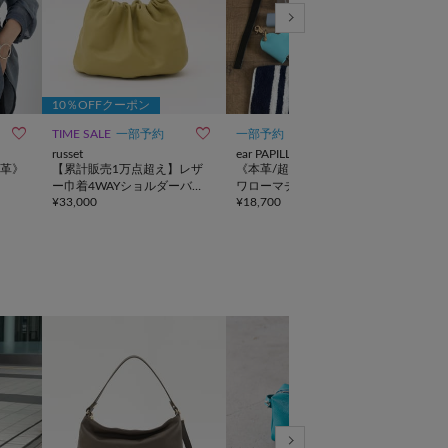
10％OFFクーポン



TIME SALE
一部予約
一部予約
動画
TIME
russet
ear PAPILLONNER
russe
革》
【累計販売1万点超え】レザ
《本革/超軽量280g》ミニス
トラ
ー巾着4WAYショルダーバッ
ワローマチショルダーバッグ
ッグ
¥
33,000
¥
18,700
¥
23,
グ