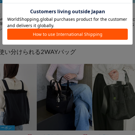
Fクーポン
10％OFFクーポン


画
再入荷
TIME SALE
TIME SALE
WEB限定
E
CIAOPANIC TYPY
CIAOPANIC TYPY
DAGALANTE
【UNISEX】2WAY巾着バッ
【WEB限定】撥水ナイ
限定 15%OFF》強
グ/WEB限定カラーあり/キー
ハーフムーン2WAYBAG
シュ2WAYトートバ
¥
3,564
(
10%OFF
)
¥
3,300
(
50%OFF
)
ホルダー付き
使い分けられる2WAYバッグ
クーポン