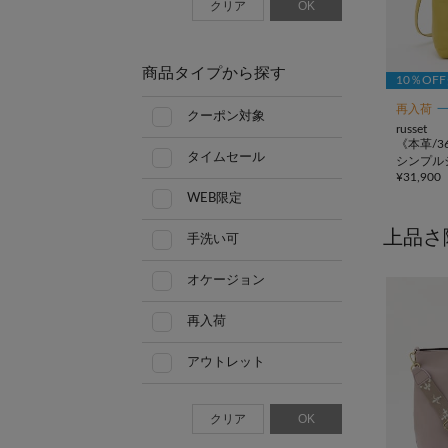
クリア
OK
商品タイプから探す
10％OF
再入荷
クーポン対象
russet
《本革/3
タイムセール
シンプル
¥
31,900
WEB限定
上品さ
手洗い可
オケージョン
再入荷
アウトレット
クリア
OK