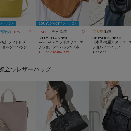
Fクーポン
2BUY10％OFFクーポン


一部予約
NEW
SALE
コラボ
動画
再入荷
動画
ear PAPILLONNER
ear PAPILLONNER
60g》ソフトレザー
sampo×earコラボスワローマ
《本革/軽量》スワロー
ショルダーバッグ
チショルダーバッグS《本
ショルダーバッグ
¥
15,840
(
20%OFF
)
¥
20,900
革》
際立つレザーバッグ