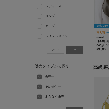
レディース
メンズ
10％OF
キッズ
再入荷
ライフスタイル
russet
【8/8新
340g
¥
30,800
ドショル
クリア
OK
販売タイプから探す
高級感
販売中
予約受付中
まもなく発売