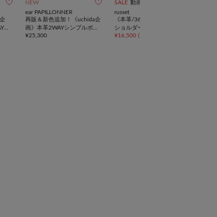



NEW
SALE
動画
再入
ear PAPILLONNER
russet
russe
し企
再販＆新色追加！《uchida企
《本革/360g》レザー2WAY
《本
Yト
画》本革2WAYシンプルボス
ショルダーバッグ
グラ
¥
25,300
¥
16,500
(
50%OFF
)
¥
39,
トンバッグ
グ