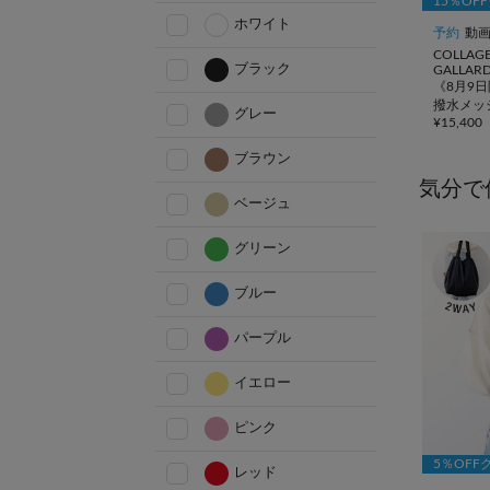
15％OF
ホワイト
予約
動
COLLAG
ブラック
GALLAR
《8月9日
撥水メッ
グレー
¥
15,400
ッグ
ブラウン
気分で
ベージュ
グリーン
ブルー
パープル
イエロー
ピンク
5％OFF
レッド