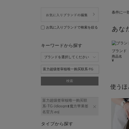
条件に一
お気に入りブランドで検索を絞る
あな
キーワードから探す
ブランド
商品名
検索
使うほ
富力超级签审核唯一购买联
系-TG-Jdiosqm⬆️魔方苹果签
名官方.eoj
タイプから探す