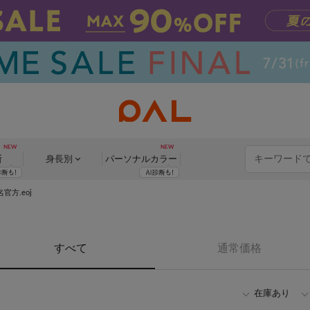
断
身長別
パーソナル
カラー
官方.eoj
すべて
通常価格
在庫あり