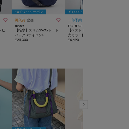
10％OFFクーポン
￥1,000クーポン



再入荷
動画
一部予約
NEW
TIME
russet
DOUDOU
BEA
ンビ
【撥水】スリム2WAYトート
【ベストセラーアイテム/完
《本
バッグ <ナイロン>
売カラー再追加！】ミニショ
ンバ
¥
25,300
¥
6,490
¥
19,
ルダー付ソフトレザー調ミニ
バッグ