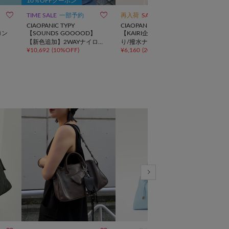
10％OFFクーポン



TIME SALE
一部予約
再入荷
SALE
SALE
CIAOPANIC TYPY
CIAOPANIC TYPY
DIS
ロン
【SOUNDS GOOOOD】
【KAIRI企画】2サイズ展開あ
【＠f
【新色追加】2WAYナイロン
り/撥水ナイロンマルチウェ
リマ
¥
10,692
(
10%OFF
)
¥
6,160
(
20%OFF
)
¥
2,2
タックギャザーパラコードB
イBAG
トー
AG
ラー
10