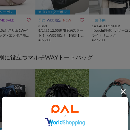
Fクーポン
10％OFFクーポン


IME SALE
予約
WEB限定
NEW
一部予約
russet
ear PAPILLONNER
10g》スリム2WAY
8/1(土) 12:00追加予約スター
【ouchi監修】レザーコ
ッグ <エンボスモノ
ト！《WEB限定》【撥水】
ライトリュック
¥
39,600
¥
29,700
クラウズナイロン2WAYボス
トンバッグ
別に役立つマルチWAYトートバッグ