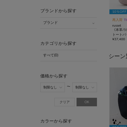
ブランドから探す
10％OF
再入荷
T
ブランド
russet
《本革/5
トートバ
¥
37,400
グラム>
カテゴリから探す
シーン
すべて(0)
価格から探す
クリア
OK
カラーから探す