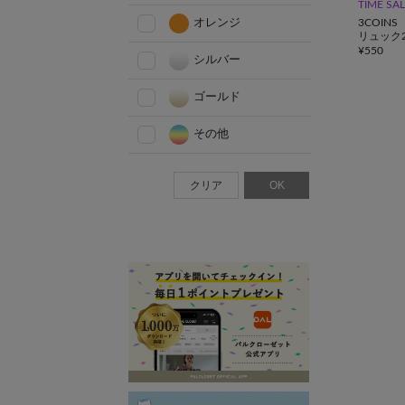
TIME SA
オレンジ
3COINS
リュック
¥
550
シルバー
ゴールド
その他
クリア
OK