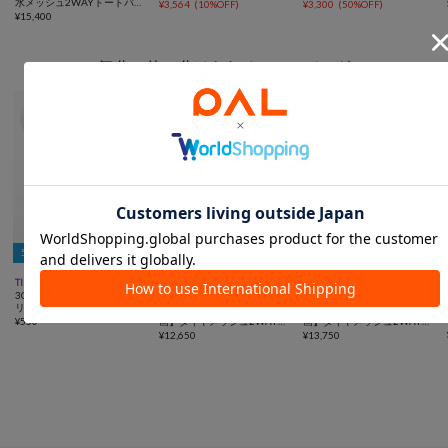
水メッシュ2WAYトートバッ
ホルダー付き
¥
3,564
(
10%OFF
)
¥
3,300
(
50%OFF
)
グ
¥
15,400
気分で使い分けられる2WAYバッグ
5％OFFクーポン



TIME SALE
動画
一部予約
動画
UNISEX
一部予約
UNISEX
動画
3COINS
ear PAPILLONNER
ear PAPILLONNER
リュック2WAYエコバッグ
追加決定！【ouchi/ほし企
追加決定！【ouchi/ほし企
¥
550
画】ダイヤメッシュ2WAYト
画】ダイヤメッシュ2WAYト
ートバッグ Sサイズ
¥
12,650
ートバッグLサイズ
¥
13,750