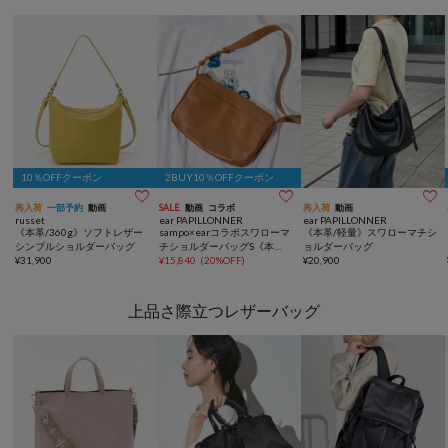
10％OFFクーポン
2BUY10％OFFクーポン



再入荷
一部予約
動画
SALE
動画
コラボ
再入荷
動画
russet
ear PAPILLONNER
ear PAPILLONNER
《本革/360g》ソフトレザー
sampo×earコラボスワローマ
《本革/軽量》スワローマチシ
シンプルショルダーバッグ
チショルダーバッグS《本
ョルダーバッグ
¥
31,900
革》
¥
15,840
(
20%OFF
)
¥
20,900
上品さ際立つレザーバッグ