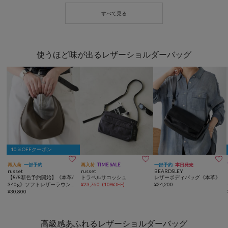
使うほど味が出るレザーショルダーバッグ
10％OFFクーポン



再入荷
一部予約
再入荷
TIME SALE
一部予約
本日発売
russet
russet
BEARDSLEY
【8/8新色予約開始】《本革/
トラベルサコッシュ
レザーボディバッグ《本革》
340g》ソフトレザーラウンド
¥
23,760
(
10%OFF
)
¥
24,200
ショルダーバッグ
¥
30,800
高級感あふれるレザーショルダーバッグ