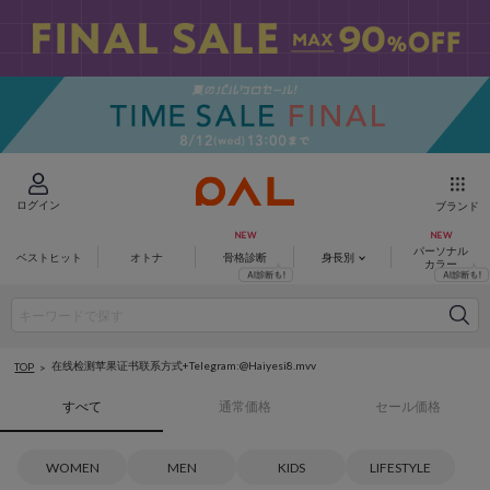
ログイン
ブランド
パーソナル
ベストヒット
オトナ
骨格診断
身長別
カラー
在线检测苹果证书联系方式+Telegram:@Haiyesi8.mvv
TOP
すべて
通常価格
セール価格
WOMEN
MEN
KIDS
LIFESTYLE