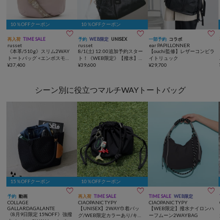
10％OFFクーポン
10％OFFクーポン



再入荷
TIME SALE
予約
WEB限定
UNISEX
一部予約
コラボ
russet
russet
ear PAPILLONNER
《本革/510g》スリム2WAY
8/1(土) 12:00追加予約スター
【ouchi監修】レザーコンビラ
トートバッグ <エンボスモノ
ト！《WEB限定》【撥水】ク
イトリュック
グラム>
¥
37,400
ラウズナイロン2WAYボスト
¥
39,600
¥
29,700
ンバッグ
シーン別に役立つマルチWAYトートバッグ
15％OFFクーポン
10％OFFクーポン



予約
動画
再入荷
TIME SALE
TIME SALE
WEB限定
COLLAGE
CIAOPANIC TYPY
CIAOPANIC TYPY
GALLARDAGALANTE
【UNISEX】2WAY巾着バッ
【WEB限定】撥水ナイロンハ
《8月9日限定 15%OFF》強撥
グ/WEB限定カラーあり/キー
ーフムーン2WAYBAG