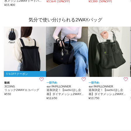
水メッシュ2WAYトートバッ
ホルダー付き
¥
3,564
(
10%OFF
)
¥
3,300
(
50%OFF
)
グ
¥
15,400
気分で使い分けられる2WAYバッグ
5％OFFクーポン



動画
一部予約
一部予約
3COINS
ear PAPILLONNER
ear PAPILLONNER
リュック2WAYエコバッグ
追加決定！【ouchi/ほし企
追加決定！【ouchi/ほし企
¥
550
画】ダイヤメッシュ2WAYト
画】ダイヤメッシュ2WAYト
ートバッグ Sサイズ
¥
12,650
ートバッグLサイズ
¥
13,750