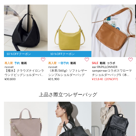
10％OFFクーポン
10％OFFクーポン



再入荷
予約
動画
再入荷
一部予約
動画
SALE
動画
コラボ
russet
russet
ear PAPILLONNER
【撥水】クラウズナイロンラ
《本革/360g》ソフトレザー
sampo×earコラボスワローマ
ウンドビッグショルダーバッ
シンプルショルダーバッグ
チショルダーバッグS《本
グ
¥
30,800
¥
31,900
革》
¥
15,840
(
20%OFF
)
上品さ際立つレザーバッグ