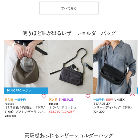
使うほど味が出るレザーショルダーバッグ
10％OFFクーポン



再入荷
一部予約
再入荷
TIME SALE
一部予約
NEW
UNISEX
russet
russet
BEARDSLEY
【8/8新色予約開始】《本革/
トラベルサコッシュ
レザーボディバッグ《本革》
340g》ソフトレザーラウンド
¥
23,760
(
10%OFF
)
¥
24,200
ショルダーバッグ
¥
30,800
高級感あふれるレザーショルダーバッグ