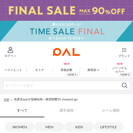
ログイン
ブランド
パーソナル
ベストヒット
オトナ
骨格診断
身長別
カラー
免實名apk分發網站唯一購買聯繫TG:chaojiio).lgv
TOP
すべて
通常価格
セール価格
WOMEN
MEN
KIDS
LIFESTYLE