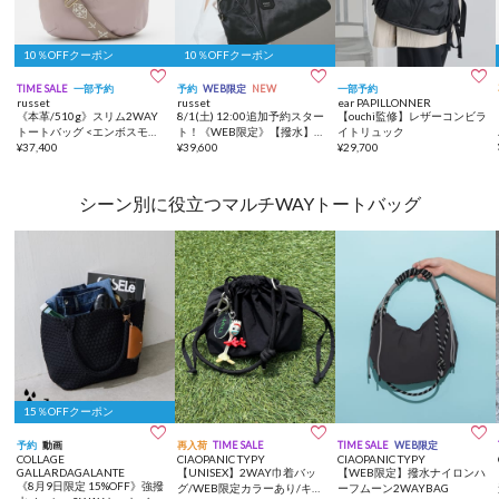
10％OFFクーポン
10％OFFクーポン



TIME SALE
一部予約
予約
WEB限定
NEW
一部予約
russet
russet
ear PAPILLONNER
《本革/510g》スリム2WAY
8/1(土) 12:00追加予約スター
【ouchi監修】レザーコンビラ
トートバッグ <エンボスモノ
ト！《WEB限定》【撥水】ク
イトリュック
グラム>
¥
37,400
ラウズナイロン2WAYボスト
¥
39,600
¥
29,700
ンバッグ
シーン別に役立つマルチWAYトートバッグ
15％OFFクーポン



予約
動画
再入荷
TIME SALE
TIME SALE
WEB限定
COLLAGE
CIAOPANIC TYPY
CIAOPANIC TYPY
GALLARDAGALANTE
【UNISEX】2WAY巾着バッ
【WEB限定】撥水ナイロンハ
《8月9日限定 15%OFF》強撥
グ/WEB限定カラーあり/キー
ーフムーン2WAYBAG