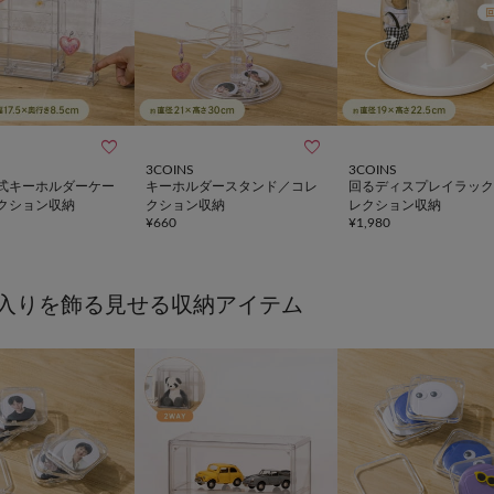


3COINS
3COINS
式キーホルダーケー
キーホルダースタンド／コレ
回るディスプレイラック
クション収納
クション収納
レクション収納
¥
660
¥
1,980
入りを飾る見せる収納アイテム