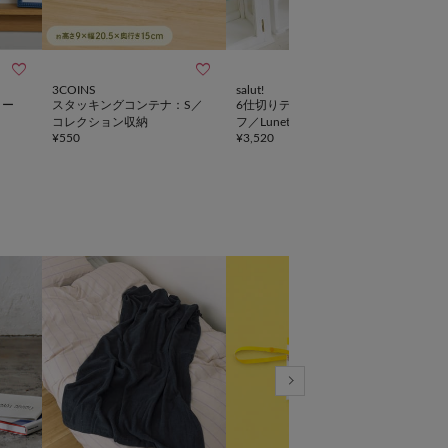



WE
3COINS
salut!
salut!
ヒー
スタッキングコンテナ：S／
6仕切りディスプレイシェル
《W
コレクション収納
フ／Lunette
たみ
¥
550
¥
3,520
oupi
¥
4,1