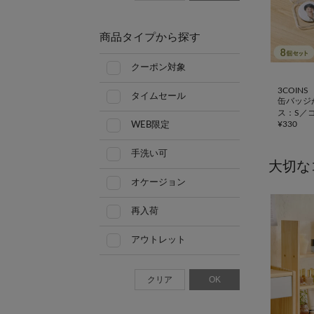
商品タイプから探す
クーポン対象
3COINS
タイムセール
缶バッジ
ス：S／
¥
330
WEB限定
手洗い可
大切な
オケージョン
再入荷
アウトレット
クリア
OK