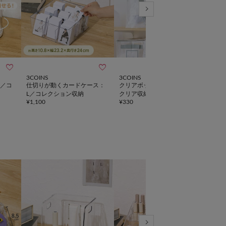



3COINS
3COINS
3CO
／コ
仕切りが動くカードケース：
クリアボックスバッグ：L／
ディ
L／コレクション収納
クリア収納シリーズ
ショ
¥
1,100
¥
330
¥
1,6