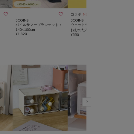



コラボ
NEW
3COINS
3COINS
3CO
パイルサマーブランケット：
ウェットティッシュケース／
《丸
140×100cm
おおのたろう
バー
¥
1,320
¥
550
¥
330