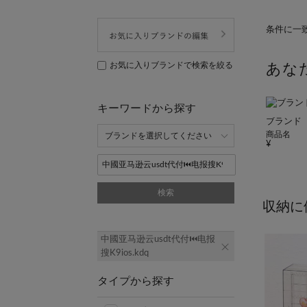
条件に一
お気に入りブランドで検索を絞る
あな
キーワードから探す
ブランド
商品名
検索
収納に
中國亚马逊云usdt代付⏮️电报
搜K9ios.kdq
タイプから探す