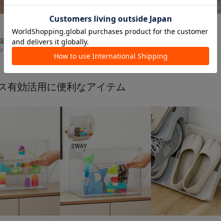


SALE
3COINS
3COINS
限定商品》ドアノブ
三角クッション
ディスプレイテーブル
¥
550
(
50%OFF
)
¥
1,320
ッグ
ス有効活用に便利なアイテム