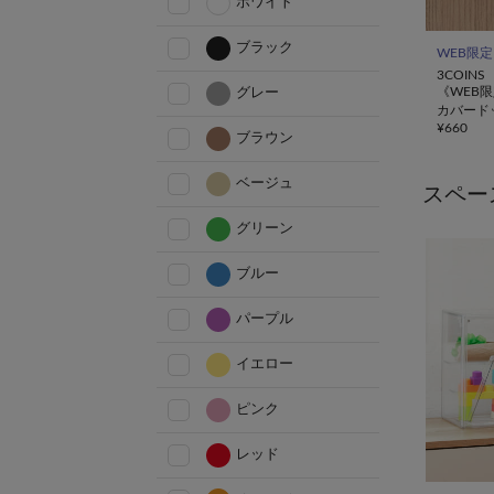
ホワイト
ブラック
WEB限定
3COINS
《WEB
グレー
カバード
¥
660
ブラウン
ベージュ
スペー
グリーン
ブルー
パープル
イエロー
ピンク
レッド