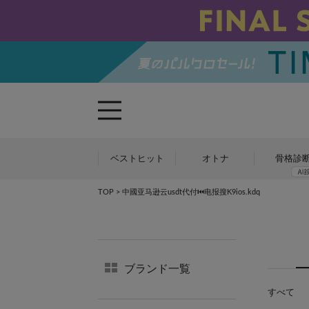
ベストヒット
オトナ
骨格診
TOP
> 中國亚马逊云usdt代付⏮️电报搜K9ios.kdq
ブランド一覧
すべて