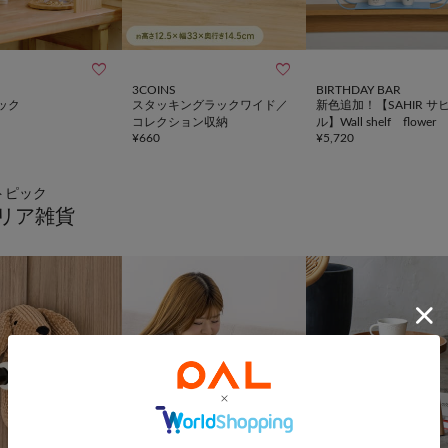


3COINS
BIRTHDAY BAR
ック
スタッキングラックワイド／
新色追加！【SAHIR サ
コレクション収納
ル】Wall shelf flower
¥
660
¥
5,720
トピック
リア雑貨