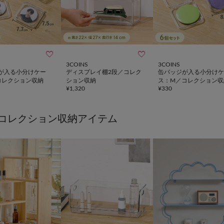


3COINS
3COINS
が入る小分けケー
ディスプレイ棚2段／コレク
缶バッジが入る小分けケ
コレクション収納
ション収納
ス：M／コレクション収
¥
1,320
¥
330
コレクション収納アイテム