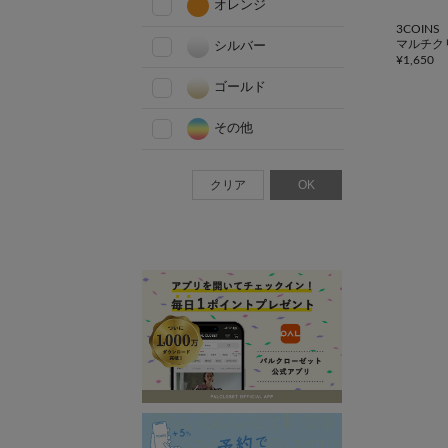
オレンジ
3COINS
マルチク
シルバー
¥
1,650
ゴールド
その他
クリア
OK