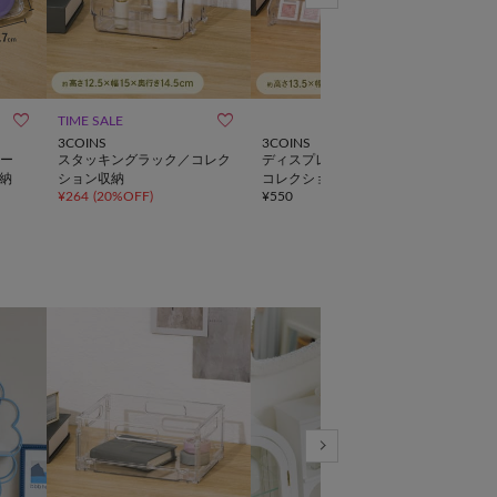



TIME SALE
WE
3COINS
3COINS
salut!
ー
スタッキングラック／コレク
ディスプレイスタンド5段／
《W
納
ション収納
コレクション収納
プレ
¥
264
(
20%OFF
)
¥
550
¥
3,8
ム／