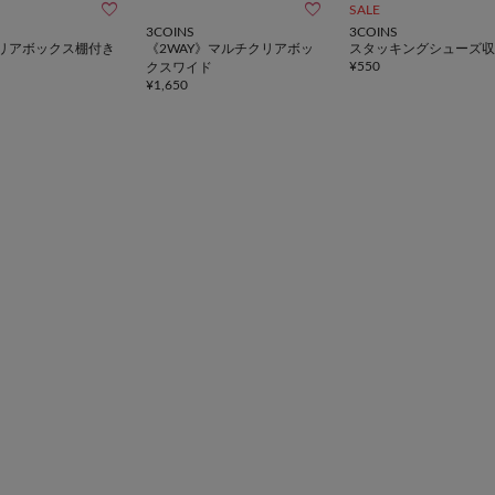


SALE
3COINS
3COINS
リアボックス棚付き
《2WAY》マルチクリアボッ
スタッキングシューズ収
¥
550
クスワイド
¥
1,650