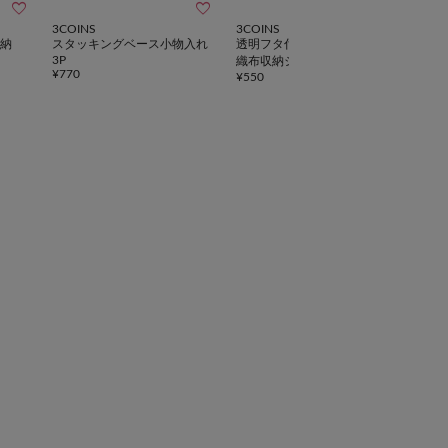



3COINS
3COINS
3CO
納
スタッキングベース小物入れ
透明フタ付き前開きBOX／不
スタ
3P
織布収納シリーズ
イザ
¥
770
¥
550
¥
770