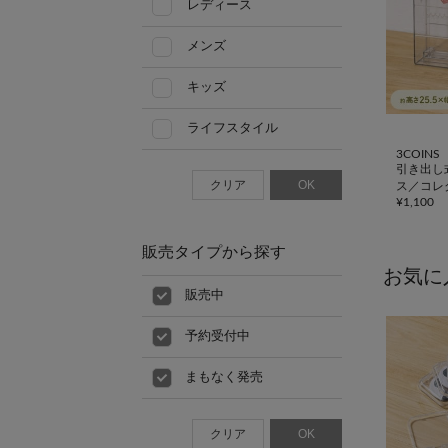
レディース
メンズ
キッズ
ライフスタイル
3COINS
引き出し
クリア
OK
ス／コレ
¥
1,100
販売タイプから探す
お気に
販売中
予約受付中
まもなく発売
クリア
OK