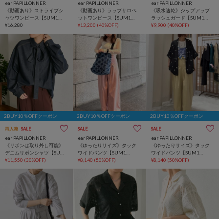
ear PAPILLONNER
ear PAPILLONNER
ear PAPILLONNER
《動画あり》ストライプシ
《動画あり》ラップサロペ
《吸水速乾》ジップアップ
ャツワンピース【SUM1
ットワンピース【SUM1
ラッシュガード【SUM1
STYLE(スミスタイル)】
¥16,280
STYLE(スミスタイル)】
¥13,200
(40%OFF)
STYLE(スミスタイル)】
¥9,900
(40%OFF)
2BUY10％OFFクーポン
2BUY10％OFFクーポン
2BUY10％OFFクーポン
再入荷
SALE
SALE
SALE
ear PAPILLONNER
ear PAPILLONNER
ear PAPILLONNER
《リボンは取り外し可能》
《ゆったりサイズ》タック
《ゆったりサイズ》タック
デニムリボンシャツ【SUM1
ワイドパンツ【SUM1
ワイドパンツ【SUM1
STYLE(スミスタイル)】
¥11,550
(30%OFF)
STYLE(スミスタイル）】
¥8,140
(50%OFF)
STYLE(スミスタイル）】
¥8,140
(50%OFF)