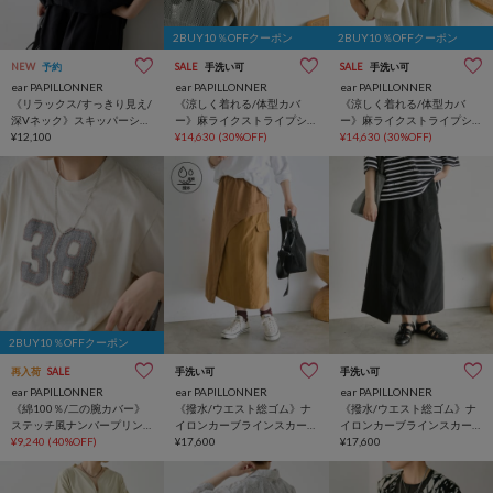
2BUY10％OFFクーポン
2BUY10％OFFクーポン
NEW
予約
SALE
手洗い可
SALE
手洗い可
ear PAPILLONNER
ear PAPILLONNER
ear PAPILLONNER
《リラックス/すっきり見え/
《涼しく着れる/体型カバ
《涼しく着れる/体型カバ
深Vネック》スキッパーシャ
ー》麻ライクストライプシ
ー》麻ライクストライプシ
ツ【SUM1 STYLE(スミスタ
¥12,100
ャツジャケット【SUM1
¥14,630
(30%OFF)
ャツジャケット【SUM1
¥14,630
(30%OFF)
イル)】
STYLE(スミスタイル)】
STYLE(スミスタイル)】
2BUY10％OFFクーポン
再入荷
SALE
手洗い可
手洗い可
ear PAPILLONNER
ear PAPILLONNER
ear PAPILLONNER
《綿100％/二の腕カバー》
《撥水/ウエスト総ゴム》ナ
《撥水/ウエスト総ゴム》ナ
ステッチ風ナンバープリン
イロンカーブラインスカー
イロンカーブラインスカー
トTシャツ【SUM1 STYLE(ス
¥9,240
(40%OFF)
ト【SUM1 STYLE(スミスタ
¥17,600
ト【SUM1 STYLE(スミスタ
¥17,600
ミスタイル)】
イル)】
イル)】