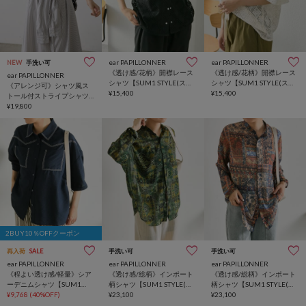
ear PAPILLONNER
ear PAPILLONNER
NEW
手洗い可
《透け感/花柄》開襟レース
《透け感/花柄》開襟レース
ear PAPILLONNER
シャツ【SUM1 STYLE(スミ
シャツ【SUM1 STYLE(スミ
《アレンジ可》シャツ風ス
スタイル)】
¥15,400
スタイル)】
¥15,400
トール付ストライプシャツ
ワンピ【SUM1 STYLE(スミ
¥19,800
スタイル)】
2BUY10％OFFクーポン
再入荷
SALE
手洗い可
手洗い可
ear PAPILLONNER
ear PAPILLONNER
ear PAPILLONNER
《程よい透け感/軽量》シア
《透け感/総柄》インポート
《透け感/総柄》インポート
ーデニムシャツ【SUM1
柄シャツ【SUM1 STYLE(ス
柄シャツ【SUM1 STYLE(ス
STYLE(スミスタイル)】
¥9,768
(40%OFF)
ミスタイル)】
¥23,100
ミスタイル)】
¥23,100