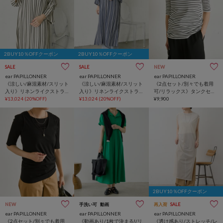
2BUY10％OFFクーポン
2BUY10％OFFクーポン
SALE
SALE
NEW
ear PAPILLONNER
ear PAPILLONNER
ear PAPILLONNER
《涼しい/麻混素材/スリット
《涼しい/麻混素材/スリット
《2点セット/別々でも着用
入り》リネンライクストラ
入り》リネンライクストラ
可/リラックス》タンクセッ
イプワンピース【SUM1
¥13,024
(20%OFF)
イプワンピース【SUM1
¥13,024
(20%OFF)
トインナー【SUM1
¥9,900
STYLE(スミスタイル)】
STYLE(スミスタイル)】
STYLE(スミスタイル)】
2BUY10％OFFクーポン
NEW
手洗い可
動画
再入荷
SALE
ear PAPILLONNER
ear PAPILLONNER
ear PAPILLONNER
《2点セット/別々でも着用
《動画あり/1枚で決まる!/リ
《透け感あり/ストレッチ/レ