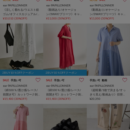
ear PAPILLONNER
ear PAPILLONNER
ear PAPILLONNER
《涼しく着れる/ウエスト総
《動画あり/オケージョ
《動画あり/オケージョ
ゴム/オフィスカジュアル/前
ン/3WAY/プリーツ》キャミ
ン/3WAY/プリーツ》キャミ
後異素材》イージーツータ
¥10,010
(30%OFF)
セットワンピース【SUM1
¥11,000
(50%OFF)
セットワンピース【SUM1
¥11,000
(50%OFF)
ックパンツ【SUM1
STYLE(スミスタイル)】
STYLE(スミスタイル)】
STYLE(スミスタイル)】
2BUY10％OFFクーポン
2BUY10％OFFクーポン
SALE
手洗い可
SALE
手洗い可
手洗い可
動画
ear PAPILLONNER
ear PAPILLONNER
ear PAPILLONNER
《綿100％/透け感/レース/
《綿100％/透け感/レース/
《超軽量/1枚で決まる/すっ
前開き可》カットワーク刺
前開き可》カットワーク刺
きり見え/動画あり》切替ス
しゅうワンピース【SUM1
¥15,400
(30%OFF)
しゅうワンピース【SUM1
¥15,400
(30%OFF)
トライプワンピース【SUM1
¥20,350
STYLE(スミスタイル)】
STYLE(スミスタイル)】
STYLE(スミスタイル)】