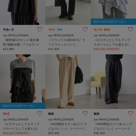
2BUY10％OFFクーポン
手洗い可
NEW
予約
再入荷
SALE
ear PAPILLONNER
ear PAPILLONNER
ear PAPILLONNER
《紫外線UVカット/吸水速
《リラックス/綿100％》ラ
《ビスチェとしてもラップ
乾/接触冷感》フリルTシャツ
フスウェットパンツ
スカートとしても使える》
【SUM1 STYLE(スミスタイ
¥12,980
【MONT KEMMEL×SUM1
¥15,400
シャツ風レイヤードトップ
¥10,626
(30%OFF)
ル)】
STYLE(モンケメル×スミスタ
ス【SUM1 STYLE(スミスタ
イル)】
イル)】
2BUY10％OFFクーポン
SALE
動画
動画
ear PAPILLONNER
ear PAPILLONNER
ear PAPILLONNER
《ビスチェとしてもラップ
《WEB限定カラーあり/シワ
《WEB限定カラーあり/シワ
スカートとしても使える》
になりにくい》イージード
になりにくい》イージード
シャツ風レイヤードトップ
¥10,626
(30%OFF)
ロストパンツ【SUM1
¥10,450
ロストパンツ【SUM1
¥10,450