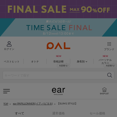
ログイン
ブランド
パーソナル
ベストヒット
オトナ
骨格診断
身長別
カラー
ear PAPILLONNER(イア パピヨネ)
【SUM1 STYLE】
TOP
すべて
通常価格
セール価格