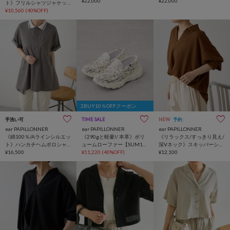
【SUM1 STYLE(スミスタイ
¥22,000
【SUM1 STYLE(スミスタイ
¥22,000
ト》フリルシャツジャケッ
ル)】
ル)】
ト【SUM1 STYLE(スミスタ
¥10,560
(40%OFF)
イル)】
2BUY10％OFFクーポン
手洗い可
TIME SALE
NEW
予約
ear PAPILLONNER
ear PAPILLONNER
ear PAPILLONNER
《綿100％/Aラインシルエッ
《290gと軽量!/ 本革》ボリ
《リラックス/すっきり見え/
ト》ハンカチヘムポロシャ
ュームローファー【SUM1
深Vネック》スキッパーシャ
ツ【SUM1 STYLE(スミスタ
¥16,500
STYLE(スミスタイル)】
¥11,220
(40%OFF)
ツ【SUM1 STYLE(スミスタ
¥12,100
イル)】
イル)】