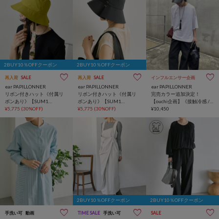
2BUY10％OFFクーポン
2BUY10％OFFクーポン
再入荷
SALE
再入荷
SALE
インフルエンサー企画
ear PAPILLONNER
ear PAPILLONNER
ear PAPILLONNER
リボン付きハット《付属リ
リボン付きハット《付属リ
完売カラー追加決定！
ボンあり》【SUM1
ボンあり》【SUM1
【ouchi企画】《接触冷感 /
STYLE(スミスタイル)】
¥5,775
(30%OFF)
STYLE(スミスタイル)】
¥5,775
(30%OFF)
速乾 /UV加工》コラボTシャ
¥10,450
ツ【SUM1 STYLE(スミスタ
イル)】
2BUY10％OFFクーポン
2BUY10％OFFクーポン
手洗い可
動画
TIME SALE
手洗い可
SALE