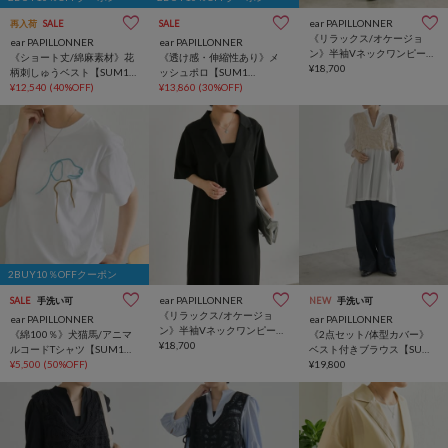
ear PAPILLONNER
再入荷
SALE
SALE
《リラックス/オケージョ
ear PAPILLONNER
ear PAPILLONNER
ン》半袖Vネックワンピース
《ショート丈/綿麻素材》花
《透け感・伸縮性あり》メ
【SUM1 STYLE(スミスタイ
¥18,700
柄刺しゅうベスト【SUM1
ッシュポロ【SUM1
ル)】
STYLE(スミスタイル)】
¥12,540
(40%OFF)
STYLE(スミスタイル)】
¥13,860
(30%OFF)
2BUY10％OFFクーポン
ear PAPILLONNER
SALE
手洗い可
NEW
手洗い可
《リラックス/オケージョ
ear PAPILLONNER
ear PAPILLONNER
ン》半袖Vネックワンピース
《綿100％》犬猫馬/アニマ
《2点セット/体型カバー》
【SUM1 STYLE(スミスタイ
¥18,700
ルコードTシャツ【SUM1
ベスト付きブラウス【SUM1
ル)】
STYLE(スミスタイル)】
¥5,500
(50%OFF)
STYLE(スミスタイル)】
¥19,800