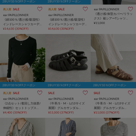
2BUY10％OFFクーポン
2BUY10％OFFクーポン
ear PAPILLONNER
再入荷
SALE
再入荷
SALE
《透け感/体型カバー/リラッ
ear PAPILLONNER
ear PAPILLONNER
クス》裾シアーTシャツ
《綿100％/透け感/吸湿性》
《綿100％/透け感/吸湿性》
26【SUM1 STYLE(スミスタ
¥11,000
インドレースシャツカーデ
インドレースシャツカーデ
イル)】
【SUM1 STYLE(スミスタイ
¥14,630
(30%OFF)
【SUM1 STYLE(スミスタイ
¥14,630
(30%OFF)
ル)】
ル)】
2BUY10％OFFクーポン
2BUY10％OFFクーポン
2BUY10％OFFクーポン
再入荷
SALE
SALE
SALE
ear PAPILLONNER
ear PAPILLONNER
ear PAPILLONNER
《2点セット/着回し力抜群/
《牛革/S・M・Lの3サイズ
《牛革/S・M・Lの3サイズ
伸縮性》セットトップス
展開》グルカサンダル
展開》グルカサンダル
【SUM1 STYLE(スミスタイ
¥4,400
(50%OFF)
【SUM1 STYLE(スミスタイ
¥11,000
(37%OFF)
【SUM1 STYLE(スミスタイ
¥11,000
(37%OFF)
ル)】
ル)】
ル)】