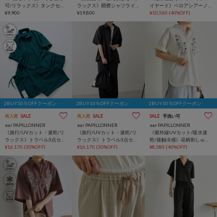
可/リラックス》タンクセッ
ラックス》開襟シャツライ
イヤード》ベロアシアーノ
トインナー【SUM1
¥9,900
クワンピース【SUM1
¥19,800
ースリーブワンピース
¥10,560
(40%OFF)
STYLE(スミスタイル)】
STYLE(スミスタイル)】
【SUM1 STYLE(スミスタイ
ル)】
2BUY10％OFFクーポン
2BUY10％OFFクーポン
2BUY10％OFFクーポン
再入荷
SALE
再入荷
SALE
SALE
手洗い可
ear PAPILLONNER
ear PAPILLONNER
ear PAPILLONNER
《旅行/UVカット・速乾/リ
《旅行/UVカット・速乾/リ
《紫外線UVカット/吸水速
ラックス》トラベル3点セッ
ラックス》トラベル3点セッ
乾/接触冷感》花柄刺しゅう
ト【SUM1 STYLE(スミスタ
¥16,170
(30%OFF)
ト【SUM1 STYLE(スミスタ
¥16,170
(30%OFF)
半袖シャツ【SUM1
¥8,580
(40%OFF)
イル)】
イル)】
STYLE(スミスタイル)】