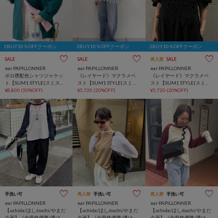
2BUY10％OFFクーポン
2BUY10％OFFクーポン
2BUY10％OFFクーポン
SALE
SALE
再入荷
SALE
ear PAPILLONNER
ear PAPILLONNER
ear PAPILLONNER
ポロ襟配色シャツジャケッ
《レイヤード》マクラメベ
《レイヤード》マクラメベ
ト【SUM1 STYLE(スミスタ
スト【SUM1 STYLE(スミス
スト【SUM1 STYLE(スミス
イル)】
¥8,800
(50%OFF)
タイル)】
¥5,720
(20%OFF)
タイル)】
¥5,720
(20%OFF)
手洗い可
インフルエンサー企画
再入荷
手洗い可
再入荷
手洗い可
ear PAPILLONNER
ear PAPILLONNER
ear PAPILLONNER
【uchida/ほし/ouchi/やまだ
【uchida/ほし/ouchi/やまだ
【uchida/ほし/ouchi/やまだ
企画】《全骨格優勝/透け
企画】《全骨格優勝/透け
企画】《全骨格優勝/透け