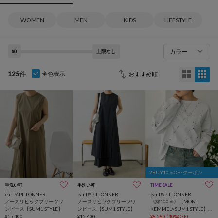
WOMEN
MEN
KIDS
LIFESTYLE
カラー
¥0
上限なし
125
件
全色表示
2BUY10％OFFクーポン
手洗い可
手洗い可
TIME SALE
ear PAPILLONNER
ear PAPILLONNER
ear PAPILLONNER
ノースリビッグプリーツワ
ノースリビッグプリーツワ
《綿100％》【MONT
ンピース【SUM1 STYLE】
ンピース【SUM1 STYLE】
KEMMEL×SUM1 STYLE】ペ
¥15,400
¥15,400
イントロンT
¥8,580
(40%OFF)