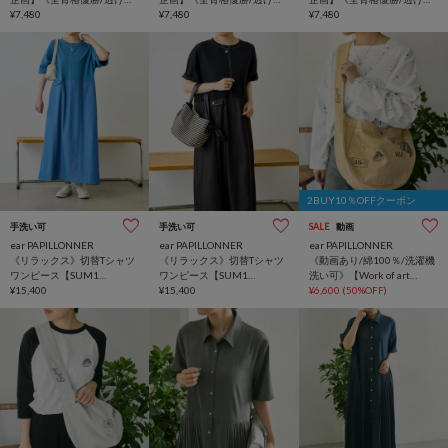
感》シアーラグラン【SUM1
¥7,480
感》シアーラグラン【SUM1
¥7,480
感》シアーラグラン【SUM1
¥7,480
STYLE(スミスタイル)】
STYLE(スミスタイル)】
STYLE(スミスタイル)】
2BUY10％OFFクーポン
手洗い可
手洗い可
SALE
動画
ear PAPILLONNER
ear PAPILLONNER
ear PAPILLONNER
《リラックス》切替Tシャツ
《リラックス》切替Tシャツ
《動画あり/綿100％/洗濯機
ワンピース【SUM1
ワンピース【SUM1
洗い可》【Work of art
STYLE(スミスタイル)】
¥15,400
STYLE(スミスタイル)】
¥15,400
Kendai×SUM1 STYLE】別注
¥6,600
(50%OFF)
ショルダーバッグ