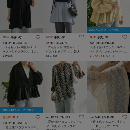
2BUY10％OFFクーポン
NEW
手洗い可
NEW
手洗い可
SALE
手洗い可
ear PAPILLONNER
ear PAPILLONNER
ear PAPILLONNER
《2点セット/体型カバー》
《2点セット/体型カバー》
《透け感/ペプラムシルエッ
ベスト付きブラウス【SUM1
ベスト付きブラウス【SUM1
ト》フリルシャツジャケッ
STYLE(スミスタイル)】
¥19,800
STYLE(スミスタイル)】
¥19,800
ト【SUM1 STYLE(スミスタ
¥10,560
(40%OFF)
イル)】
2BUY10％OFFクーポン
ear PAPILLONNER
ear PAPILLONNER
再入荷
SALE
《透け感/チュニック丈》シ
《透け感/チュニック丈》シ
ear PAPILLONNER
アー刺しゅうブラウス
アー刺しゅうブラウス
《透け感/ペプラムシルエッ