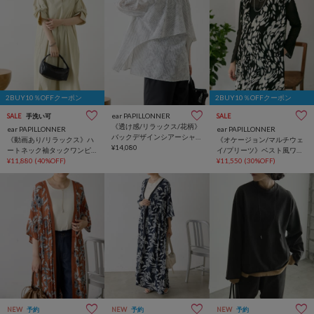
2BUY10％OFFクーポン
2BUY10％OFFクーポン
ear PAPILLONNER
SALE
手洗い可
SALE
《透け感/リラックス/花柄》
ear PAPILLONNER
ear PAPILLONNER
バックデザインシアーシャ
《動画あり/リラックス》ハ
《オケージョン/マルチウェ
ツ【SUM1 STYLE(スミスタ
¥14,080
ートネック袖タックワンピ
イ/プリーツ》ベスト風ワン
イル)】
ース【SUM1 STYLE(スミス
¥11,880
(40%OFF)
ピース【SUM1 STYLE(スミ
¥11,550
(30%OFF)
タイル)】
スタイル)】
NEW
予約
NEW
予約
NEW
予約