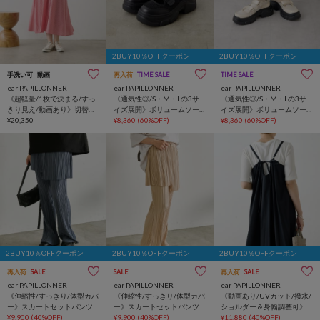
2BUY10％OFFクーポン
2BUY10％OFFクーポン
手洗い可
動画
再入荷
TIME SALE
TIME SALE
ear PAPILLONNER
ear PAPILLONNER
ear PAPILLONNER
《超軽量/1枚で決まる/すっ
《通気性◎/S・M・Lの3サ
《通気性◎/S・M・Lの3サ
きり見え/動画あり》切替ス
イズ展開》ボリュームソー
イズ展開》ボリュームソー
トライプワンピース【SUM1
¥20,350
ルメッシュサンダル【SUM1
¥8,360
(60%OFF)
ルメッシュサンダル【SUM1
¥8,360
(60%OFF)
STYLE(スミスタイル)】
STYLE(スミスタイル)】
STYLE(スミスタイル)】
2BUY10％OFFクーポン
2BUY10％OFFクーポン
2BUY10％OFFクーポン
再入荷
SALE
SALE
再入荷
SALE
ear PAPILLONNER
ear PAPILLONNER
ear PAPILLONNER
《伸縮性/すっきり/体型カバ
《伸縮性/すっきり/体型カバ
《動画あり/UVカット/撥水/
ー》スカートセットパンツ/
ー》スカートセットパンツ/
ショルダー＆身幅調整可》
スカパン/レイヤードパンツ
¥9,900
(40%OFF)
スカパン/レイヤードパンツ
¥9,900
(40%OFF)
キャミワンピース【SUM1
¥11,880
(40%OFF)