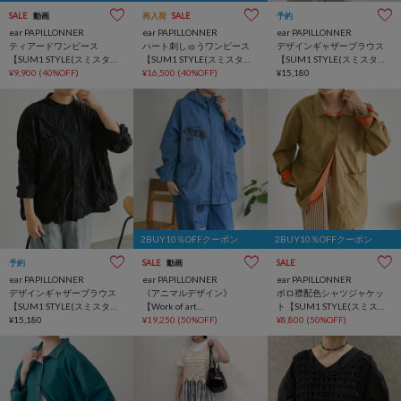
SALE
動画
再入荷
SALE
予約
ear PAPILLONNER
ear PAPILLONNER
ear PAPILLONNER
ティアードワンピース
ハート刺しゅうワンピース
デザインギャザーブラウス
【SUM1 STYLE(スミスタイ
【SUM1 STYLE(スミスタイ
【SUM1 STYLE(スミスタイ
ル)】
¥9,900
(40%OFF)
ル)】
¥16,500
(40%OFF)
ル)】
¥15,180
2BUY10％OFFクーポン
2BUY10％OFFクーポン
予約
SALE
動画
SALE
ear PAPILLONNER
ear PAPILLONNER
ear PAPILLONNER
デザインギャザーブラウス
《アニマルデザイン》
ポロ襟配色シャツジャケッ
【SUM1 STYLE(スミスタイ
【Work of art
ト【SUM1 STYLE(スミスタ
ル)】
¥15,180
Kendai×SUM1 STYLE】別注
¥19,250
(50%OFF)
イル)】
¥8,800
(50%OFF)
マウンテンパーカー/ライト
アウター