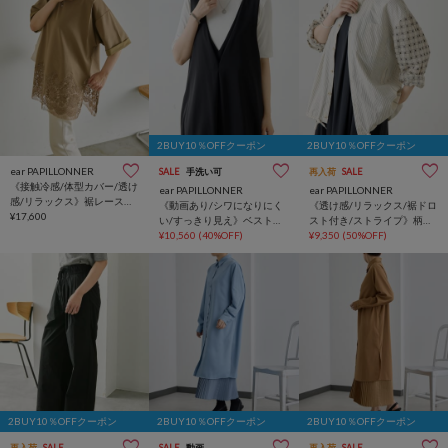
2BUY10％OFFクーポン
2BUY10％OFFクーポン
ear PAPILLONNER
SALE
手洗い可
再入荷
SALE
《接触冷感/体型カバー/透け
ear PAPILLONNER
ear PAPILLONNER
感/リラックス》裾レースト
《動画あり/シワになりにく
《透け感/リラックス/裾ドロ
ップス【SUM1 STYLE(スミ
¥17,600
い/すっきり見え》ベスト風
スト付き/ストライプ》柄切
スタイル)】
ダブルVネックワンピース
¥10,560
(40%OFF)
り替えシャツ【SUM1
¥9,350
(50%OFF)
【SUM1 STYLE(スミスタイ
STYLE(スミスタイル)】
ル)】
2BUY10％OFFクーポン
2BUY10％OFFクーポン
2BUY10％OFFクーポン
再入荷
SALE
SALE
動画
再入荷
SALE