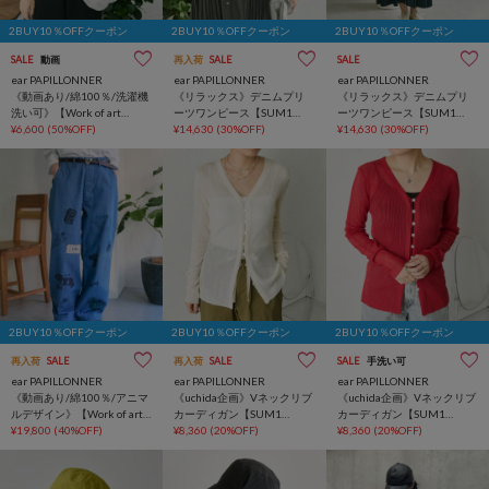
2BUY10％OFFクーポン
2BUY10％OFFクーポン
2BUY10％OFFクーポン
SALE
動画
再入荷
SALE
SALE
ear PAPILLONNER
ear PAPILLONNER
ear PAPILLONNER
《動画あり/綿100％/洗濯機
《リラックス》デニムプリ
《リラックス》デニムプリ
洗い可》【Work of art
ーツワンピース【SUM1
ーツワンピース【SUM1
Kendai×SUM1 STYLE】別注
¥6,600
(50%OFF)
STYLE(スミスタイル)】
¥14,630
(30%OFF)
STYLE(スミスタイル)】
¥14,630
(30%OFF)
ショルダーバッグ
2BUY10％OFFクーポン
2BUY10％OFFクーポン
2BUY10％OFFクーポン
再入荷
SALE
再入荷
SALE
SALE
手洗い可
ear PAPILLONNER
ear PAPILLONNER
ear PAPILLONNER
《動画あり/綿100％/アニマ
《uchida企画》Vネックリブ
《uchida企画》Vネックリブ
ルデザイン》【Work of art
カーディガン【SUM1
カーディガン【SUM1
Kendai×SUM1 STYLE】別注
¥19,800
(40%OFF)
STYLE(スミスタイル)】
¥8,360
(20%OFF)
STYLE(スミスタイル)】
¥8,360
(20%OFF)
パンツ/デニム