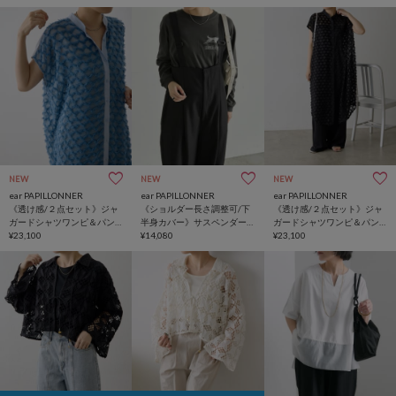
ス【SUM1 STYLE(スミスタ
STYLE(スミスタイル)】
STYLE(スミスタイル)】
イル)】
NEW
NEW
NEW
ear PAPILLONNER
ear PAPILLONNER
ear PAPILLONNER
《透け感/２点セット》ジャ
《ショルダー長さ調整可/下
《透け感/２点セット》ジャ
ガードシャツワンピ＆パン
半身カバー》サスペンダー
ガードシャツワンピ＆パン
ツセット【SUM1 STYLE(ス
¥23,100
トラウザー/サロペット
¥14,080
ツセット【SUM1 STYLE(ス
¥23,100
ミスタイル)】
【SUM1 STYLE(スミスタイ
ミスタイル)】
ル)】