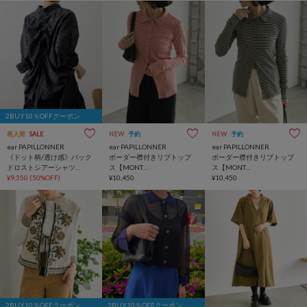
2BUY10％OFFクーポン
再入荷
SALE
NEW
予約
NEW
予約
ear PAPILLONNER
ear PAPILLONNER
ear PAPILLONNER
《ドット柄/透け感》バック
ボーダー襟付きリブトップ
ボーダー襟付きリブトップ
ドロストシアーシャツ
ス【MONT
ス【MONT
【SUM1 STYLE(スミスタイ
¥9,350
(50%OFF)
KEMMEL×SUM1 STYLE(モ
¥10,450
KEMMEL×SUM1 STYLE(モ
¥10,450
ル)】
ンケメル×スミスタイル)】
ンケメル×スミスタイル)】
2BUY10％OFFクーポン
2BUY10％OFFクーポン