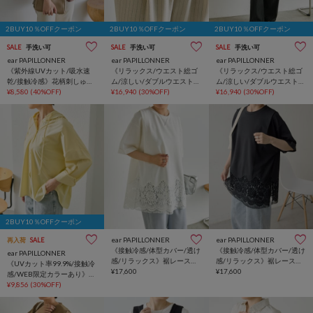
2BUY10％OFFクーポン
2BUY10％OFFクーポン
2BUY10％OFFクーポン
SALE
手洗い可
SALE
手洗い可
SALE
手洗い可
ear PAPILLONNER
ear PAPILLONNER
ear PAPILLONNER
《紫外線UVカット/吸水速
《リラックス/ウエスト総ゴ
《リラックス/ウエスト総ゴ
乾/接触冷感》花柄刺しゅう
ム/涼しい/ダブルウエスト》
ム/涼しい/ダブルウエスト》
半袖シャツ【SUM1
¥8,580
(40%OFF)
麻ライクストライプパンツ
¥16,940
(30%OFF)
麻ライクストライプパンツ
¥16,940
(30%OFF)
STYLE(スミスタイル)】
【SUM1 STYLE(スミスタイ
【SUM1 STYLE(スミスタイ
ル)】
ル)】
2BUY10％OFFクーポン
ear PAPILLONNER
ear PAPILLONNER
再入荷
SALE
《接触冷感/体型カバー/透け
《接触冷感/体型カバー/透け
ear PAPILLONNER
感/リラックス》裾レースト
感/リラックス》裾レースト
《UVカット率99.9%/接触冷
ップス【SUM1 STYLE(スミ
¥17,600
ップス【SUM1 STYLE(スミ
¥17,600
感/WEB限定カラーあり》シ
スタイル)】
スタイル)】
ャツパーカー【SUM1
¥9,856
(30%OFF)
STYLE(スミスタイル)】