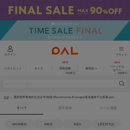
ログイン
ブランド
パーソナル
ベストヒット
オトナ
骨格診断
身長別
カラー
俄罗斯苹果海外企业证书-电报-tflianzhushou🎵wangcai签名服务平台客服.qkb
TOP
すべて
通常価格
セール価格
WOMEN
MEN
KIDS
LIFESTYLE