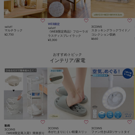



WEB限定
salut!
3COINS
salut!
マルチラック
スタッキングラックワイド／
《WEB限定商品》フローラガ
¥
2,750
コレクション収納
ラスディスプレイラック
¥
660
¥
3,300
おすすめトピック
インテリア/家電



動画
3COINS
3COINS
3COINS
水がたまりにくい軽量スリッ
ファン付きLEDソケットタイ
《WEB限定再入荷》簡単折り