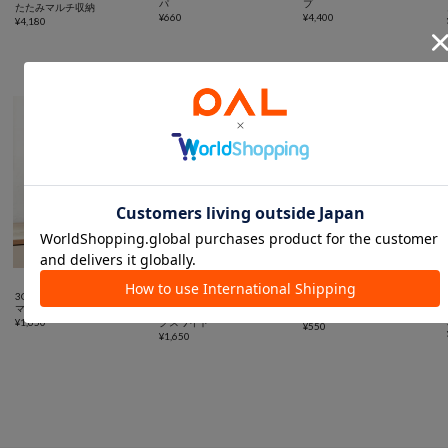
パ
プ
たたみマルチ収納
¥
660
¥
4,400
¥
4,180
スペース有効活用に便利なアイテム



SALE
3COINS
3COINS
3COINS
マルチクリアボックス棚付き
《2WAY》マルチクリアボッ
スタッキングシューズ収納
¥
1,650
クスワイド
¥
550
¥
1,650