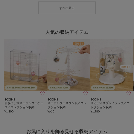
人気の収納アイテム



3COINS
3COINS
3COINS
引き出し式キーホルダーケー
キーホルダースタンド／コレ
回るディスプレイラック／コ
ス／コレクション収納
クション収納
レクション収納
¥
1,100
¥
660
¥
1,980
お気に入りを飾る見せる収納アイテム