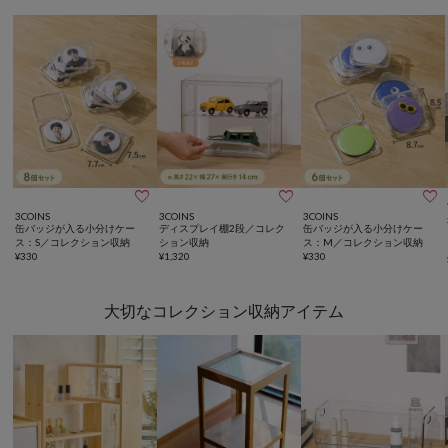



3COINS
3COINS
3COINS
缶バッジが入る小分けケー
ディスプレイ棚2段／コレク
缶バッジが入る小分けケー
ス：S／コレクション収納
ション収納
ス：M／コレクション収納
¥
330
¥
1,320
¥
330
大切なコレクション収納アイテム