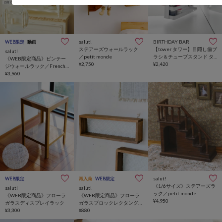
salut!
BIRTHDAY BAR
WEB限定
動画
ステアーズウォールラック
【tower タワー】目隠し歯ブ
salut!
／petit monde
ラシ＆チューブスタンド タ
《WEB限定商品》ビンテー
¥2,750
ワー
¥2,420
ジウォールラック／French
Vintage
¥3,960
salut!
WEB限定
再入荷
WEB限定
《1/6サイズ》ステアーズラ
salut!
salut!
ック／petit monde
《WEB限定商品》フローラ
《WEB限定商品》フローラ
¥4,950
ガラスディスプレイラック
ガラスブロックレクタング
¥3,300
ル
¥880