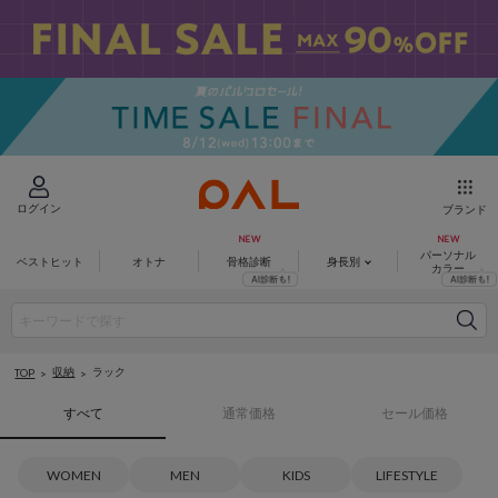
ログイン
ブランド
パーソナル
ベストヒット
オトナ
骨格診断
身長別
カラー
収納
ラック
TOP
すべて
通常価格
セール価格
WOMEN
MEN
KIDS
LIFESTYLE