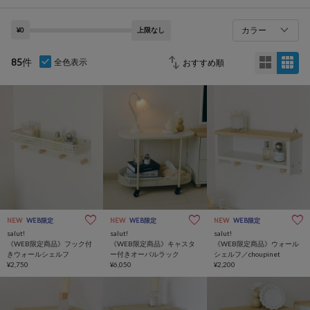
カラー
¥0
上限なし
85
件
全色表示
NEW
WEB限定
NEW
WEB限定
NEW
WEB限定
salut!
salut!
salut!
《WEB限定商品》フック付
《WEB限定商品》キャスタ
《WEB限定商品》ウォール
きウォールシェルフ
ー付きオーバルラック
シェルフ／choupinet
¥2,750
¥6,050
¥2,200