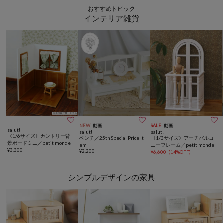
おすすめトピック
インテリア雑貨



NEW
動画
SALE
動画
salut!
salut!
salut!
《1/6サイズ》カントリー背
ベンチ／25th Special Price It
《1/3サイズ》アーチバルコ
景ボードミニ／petit monde
em
ニーフレーム／petit monde
¥
3,300
¥
2,200
¥
6,600
(
14%OFF
)
シンプルデザインの家具