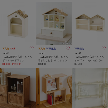
再入荷
SALE
再入荷
WEB限定
WEB限定
salut!
salut!
salut!
《WEB限定再入荷》おうち
《WEB限定再入荷》おうち
《WEB限定再入荷》おうち
ポストカードラック
引き出し付きコレクション
オープンコレクションラッ
¥1,100
(44%OFF)
ラック
¥3,300
ク
¥5,500