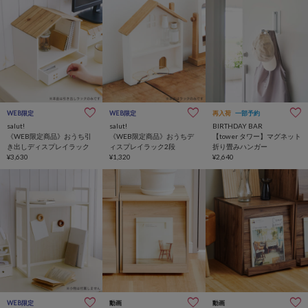
WEB限定
WEB限定
再入荷
一部予約
salut!
salut!
BIRTHDAY BAR
《WEB限定商品》おうち引
《WEB限定商品》おうちデ
【tower タワー】マグネット
き出しディスプレイラック
ィスプレイラック2段
折り畳みハンガー
¥3,630
¥1,320
¥2,640
WEB限定
動画
動画