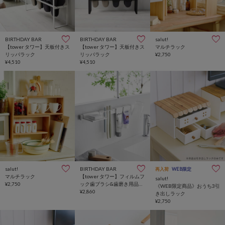
BIRTHDAY BAR
BIRTHDAY BAR
salut!
【tower タワー】天板付きス
【tower タワー】天板付きス
マルチラック
リッパラック
リッパラック
¥2,750
¥4,510
¥4,510
salut!
BIRTHDAY BAR
再入荷
WEB限定
マルチラック
【tower タワー】フィルムフ
salut!
¥2,750
ック歯ブラシ&歯磨き用品収
《WEB限定商品》おうち3引
納セット
¥2,860
き出しラック
¥2,750