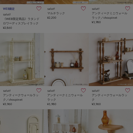
salut!
salut!
WEB限定
マルチラック
アンティークミニウォール
salut!
¥2,200
ラック／choupinet
《WEB限定商品》ラタンド
¥1,980
ロワーディスプレイラック
¥2,860
salut!
salut!
salut!
アンティークウォールラッ
アンティークミニウォール
アンティークウォールラッ
ク／choupinet
ラック
ク
¥3,960
¥1,980
¥3,960