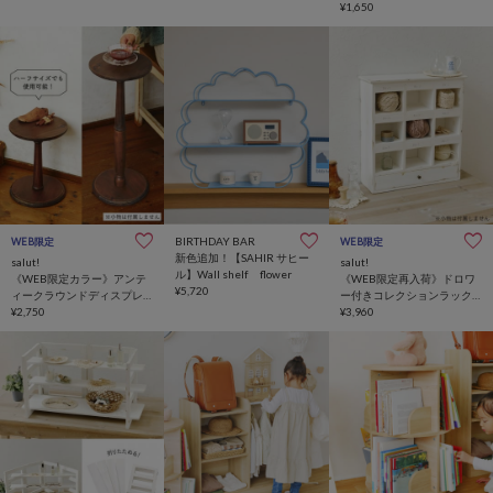
ルフ
¥1,650
BIRTHDAY BAR
WEB限定
WEB限定
新色追加！【SAHIR サヒー
salut!
salut!
ル】Wall shelf flower
《WEB限定カラー》アンテ
《WEB限定再入荷》ドロワ
¥5,720
ィークラウンドディスプレ
ー付きコレクションラック
イラック
¥2,750
／choupinet
¥3,960