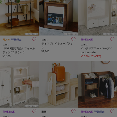
salut!
再入荷
WEB限定
TIME SALE
ディスプレイキューブラッ
salut!
salut!
ク
《WEB限定商品》フォール
インテリアワードロープ／
¥2,200
ディング3段ラック
petit monde
¥6,600
¥3,080
(20%OFF)
TIME SALE
動画
TIME SALE
WEB限定
salut!
salut!
salut!