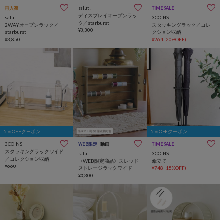
salut!
再入荷
TIME SALE
ディスプレイオープンラッ
salut!
3COINS
ク／starburst
2WAYオープンラック／
スタッキングラック／コレ
¥3,300
starburst
クション収納
¥3,850
¥264
(20%OFF)
5％OFFクーポン
5％OFFクーポン
3COINS
WEB限定
動画
TIME SALE
スタッキングラックワイド
salut!
3COINS
／コレクション収納
《WEB限定商品》スレッド
傘立て
¥660
ストレージラックワイド
¥748
(15%OFF)
¥3,300