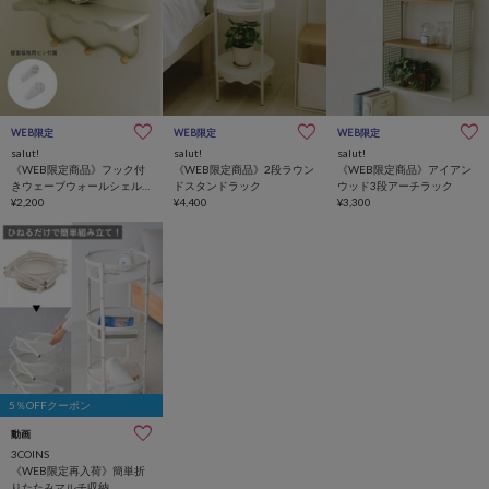
WEB限定
WEB限定
WEB限定
salut!
salut!
salut!
《WEB限定商品》フック付
《WEB限定商品》2段ラウン
《WEB限定商品》アイアン
きウェーブウォールシェル
ドスタンドラック
ウッド3段アーチラック
フ
¥2,200
¥4,400
¥3,300
5％OFFクーポン
動画
3COINS
《WEB限定再入荷》簡単折
りたたみマルチ収納