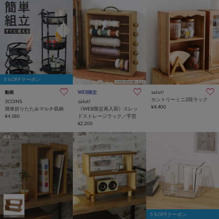
5％OFFクーポン
salut!
動画
WEB限定
カントリーミニ2段ラック
3COINS
salut!
¥4,400
簡単折りたたみマルチ収納
《WEB限定再入荷》スレッ
¥4,180
ドストレージラック／手芸
¥2,200
5％OFFクーポン