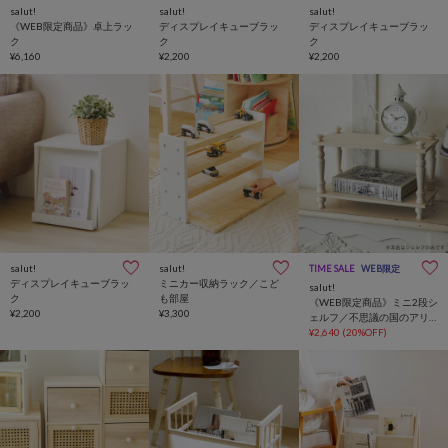
salut!
salut!
salut!
《WEB限定商品》卓上ラッ
ディスプレイキューブラッ
ディスプレイキューブラッ
ク
ク
ク
¥6,160
¥2,200
¥2,200
salut!
salut!
TIME SALE
WEB限定
ディスプレイキューブラッ
ミニカー収納ラック／こど
salut!
ク
も部屋
《WEB限定商品》ミニ2段シ
¥2,200
¥3,300
ェルフ／不思議の国のアリ
スインテリア
¥2,640
(20%OFF)