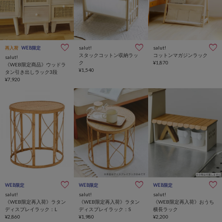
salut!
salut!
再入荷
WEB限定
スタックコットン収納ラッ
コットンマガジンラック
salut!
ク
¥1,870
《WEB限定商品》ウッドラ
¥1,540
タン引き出しラック3段
¥7,920
WEB限定
WEB限定
WEB限定
salut!
salut!
salut!
《WEB限定再入荷》ラタン
《WEB限定再入荷》ラタン
《WEB限定再入荷》おうち
ディスプレイラック：L
ディスプレイラック：S
横長ラック
¥2,860
¥1,980
¥2,200