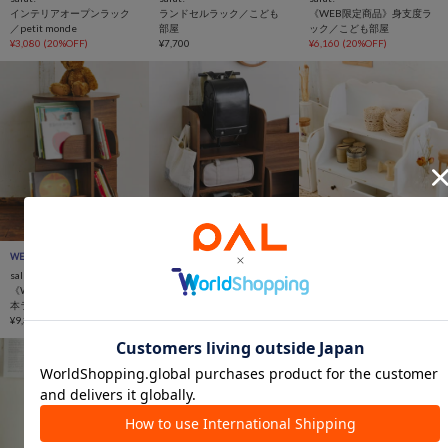
インテリアオープンラック
ランドセルラック／こども
《WEB限定商品》身支度ラ
／petit monde
部屋
ック／こども部屋
¥3,080
(20%OFF)
¥7,700
¥6,160
(20%OFF)
salut!
WEB限定
動画
WEB限定
引き出し付き２段ラック／
salut!
salut!
choupinet
《WEB限定商品》回転式絵
《WEB限定カラー》ランド
¥3,300
本ラック／こども部屋
セルラック／こども部屋
¥9,350
¥7,700