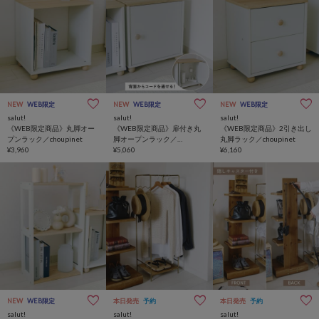
NEW
WEB限定
NEW
WEB限定
NEW
WEB限定
salut!
salut!
salut!
《WEB限定商品》丸脚オー
《WEB限定商品》扉付き丸
《WEB限定商品》2引き出し
プンラック／choupinet
脚オープンラック／
丸脚ラック／choupinet
¥3,960
choupinet
¥5,060
¥6,160
NEW
WEB限定
本日発売
予約
本日発売
予約
salut!
salut!
salut!