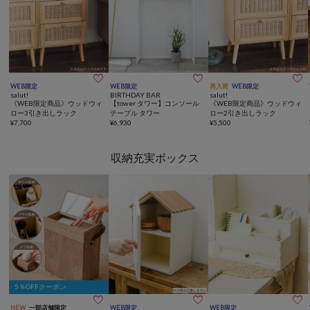



WEB限定
WEB限定
再入荷
WEB限定
salut!
BIRTHDAY BAR
salut!
《WEB限定商品》ウッドウィ
【tower タワー】コンソール
《WEB限定商品》ウッドウィ
ロー3引き出しラック
テーブル タワー
ロー2引き出しラック
¥
7,700
¥
6,930
¥
5,500
収納充実ボックス
5％OFFクーポン



NEW
一部店舗限定
WEB限定
WEB限定