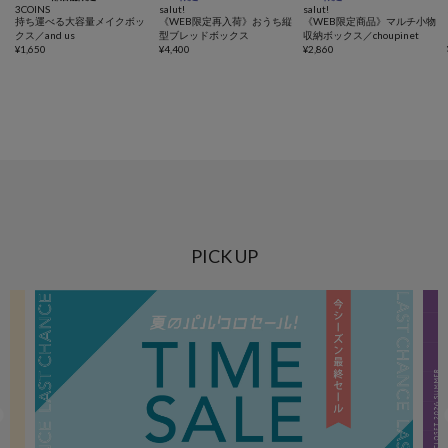
3COINS
salut!
salut!
持ち運べる大容量メイクボッ
《WEB限定再入荷》おうち縦
《WEB限定商品》マルチ小物
クス／and us
型ブレッドボックス
収納ボックス／choupinet
¥
1,650
¥
4,400
¥
2,860
PICK UP