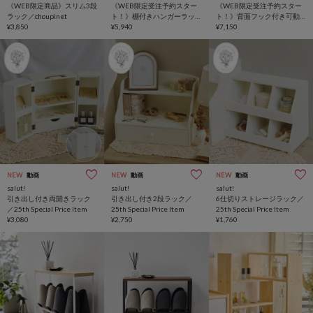
《WEB限定商品》スリム3段
《WEB限定受注予約スター
《WEB限定受注予約スター
ラック／choupinet
ト！》棚付きハンガーラッ
ト！》背面フック付き可動
¥3,850
ク
¥5,940
３段ラック
¥7,150
NEW
動画
NEW
動画
NEW
動画
salut!
salut!
salut!
引き出し付き両開きラック
引き出し付き2段ラック／
6仕切りストレージラック／
／25th Special Price Item
25th Special Price Item
25th Special Price Item
¥3,080
¥2,750
¥1,760