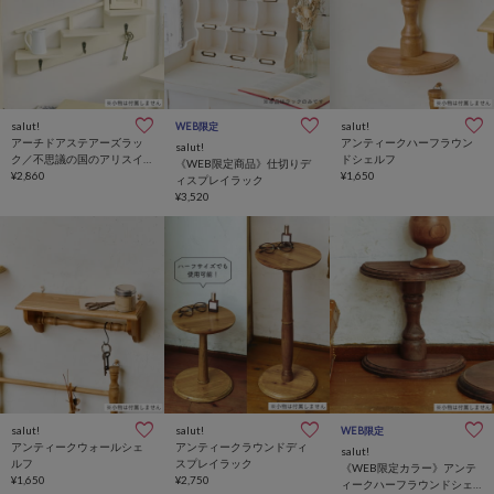
salut!
salut!
WEB限定
アーチドアステアーズラッ
アンティークハーフラウン
salut!
ク／不思議の国のアリスイ
ドシェルフ
《WEB限定商品》仕切りデ
ンテリア
¥2,860
¥1,650
ィスプレイラック
¥3,520
salut!
salut!
WEB限定
アンティークウォールシェ
アンティークラウンドディ
salut!
ルフ
スプレイラック
《WEB限定カラー》アンテ
¥1,650
¥2,750
ィークハーフラウンドシェ