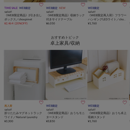



TIME SALE
WEB限定
WEB限定
NEW
WEB限定
salut!
salut!
salut!
《WEB限定商品》2引き出し
《WEB限定商品》収納ラック
《WEB限定再入荷》フラワー
ボックス／choupinet
付きサイドテーブル
ハンギングLEDライト／chou
¥
2,464
(
20%OFF
)
¥
6,050
pinet
¥
1,760
おすすめトピック
卓上家具/収納



再入荷
WEB限定
WEB限定
salut!
salut!
salut!
折りたたみマグネットラック
《WEB限定商品》おうちモニ
《WEB限定商品》おうち卓上
ワイド／Natural Laundry
タースタンド
収納スタンド
¥
3,300
¥
3,850
¥
1,760