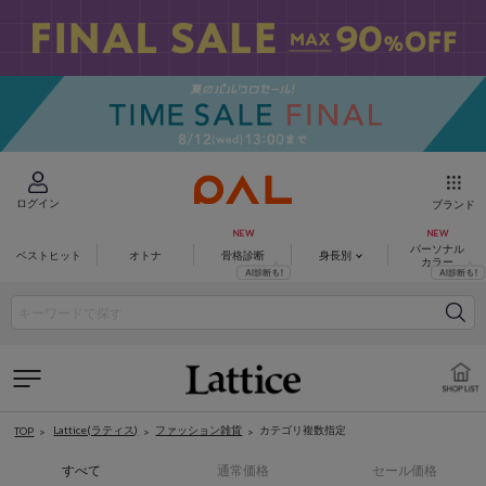
ログイン
ブランド
パーソナル
ベストヒット
オトナ
骨格診断
身長別
カラー
Lattice(ラティス)
ファッション雑貨
カテゴリ複数指定
TOP
すべて
通常価格
セール価格