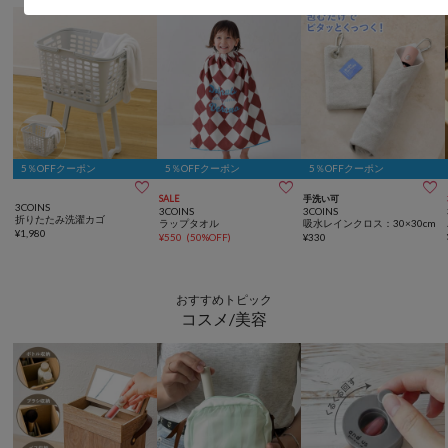
5％OFFクーポン
5％OFFクーポン
5％OFFクーポン



SALE
手洗い可
3COINS
3COINS
3COINS
折りたたみ洗濯カゴ
ラップタオル
吸水レインクロス：30×30cm
¥
1,980
¥
550
(
50%OFF
)
¥
330
おすすめトピック
コスメ/美容