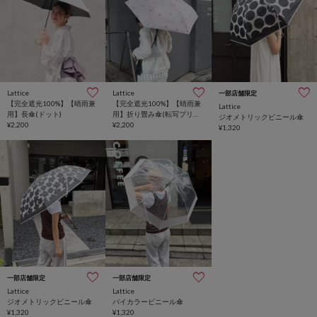
Lattice
Lattice
一部店舗限定
【完全遮光100%】【晴雨兼
【完全遮光100%】【晴雨兼
Lattice
用】長傘(ドット)
用】折り畳み傘(転写プリン
ジオメトリックビニール傘
¥2,200
ト)
¥2,200
¥1,320
一部店舗限定
一部店舗限定
Lattice
Lattice
ジオメトリックビニール傘
バイカラービニール傘
¥1,320
¥1,320