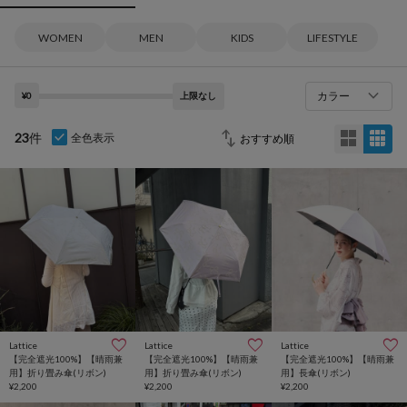
WOMEN
MEN
KIDS
LIFESTYLE
カラー
¥0
上限なし
23
件
全色表示
Lattice
Lattice
Lattice
【完全遮光100%】【晴雨兼
【完全遮光100%】【晴雨兼
【完全遮光100%】【晴雨兼
用】折り畳み傘(リボン)
用】折り畳み傘(リボン)
用】長傘(リボン)
¥2,200
¥2,200
¥2,200