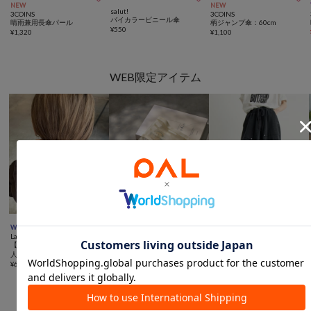
NEW
NEW
salut!
3COINS
3COINS
バイカラービニール傘
晴雨兼用長傘パール
柄ジャンプ傘：60cm
¥
550
¥
1,320
¥
1,100
WEB限定アイテム
10％OFFクーポン



WEB限定
動画
WEB限定
動画
再入荷
TIME SALE
Lattice
Lattice
CIAOPANIC TYPY
【KEECO企画】【WEB限定/
【WEB限定】ハートメッシュ
【UNISEX】【シルエット調
人気の為再入荷】リボンテー
バッグインバッグ
整可】ピグメント加工ワッフ
ルクリップ
¥
660
¥
990
ルイージーパンツ/WEB限定
¥
4,950
(
28%OFF
)
カラーあり
役立つランドリー・サニタリーアイテム