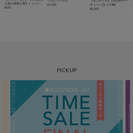
リムレスメガネ
【モンチッチ】COLORSキー
人気の為再入荷】くっつくタ
¥
1,320
チェーン(ヒョウ柄)
オル
¥
550
¥
2,200
PICK UP