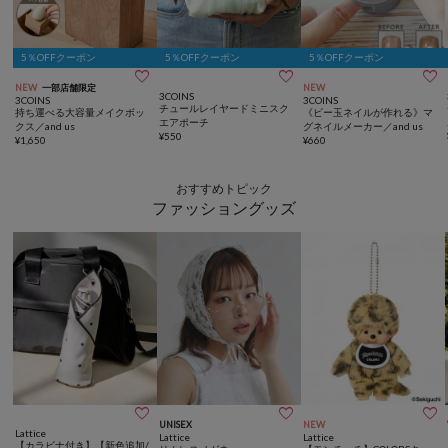
5％OFFクーポン
5％OFFクーポン
5％OFFクーポン



NEW
一部店舗限定
NEW
3COINS
3COINS
3COINS
チュールレイヤードミニスク
持ち運べる大容量メイクボッ
《ビー玉ネイルが作れる》マ
エアポーチ
クス／and us
グネイルメーカー／and us
¥
550
¥
1,650
¥
660
おすすめトピック
ファッショングッズ



UNISEX
NEW
Lattice
Lattice
Lattice
【カラビナ付き】【新色追加/