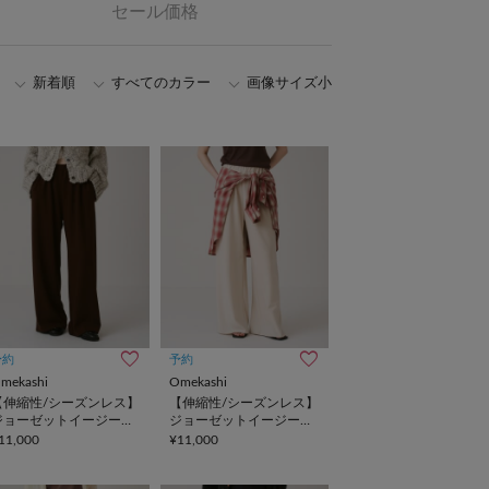
セール価格
新着順
すべてのカラー
画像サイズ小
予約
予約
mekashi
Omekashi
【伸縮性/シーズンレス】
【伸縮性/シーズンレス】
ジョーゼットイージーパ
ジョーゼットイージーパ
ンツ
ンツ
11,000
¥11,000