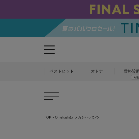
ベストヒット
オトナ
骨格診
TOP
>
Omekashi(オメカシ)
> パンツ