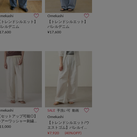
mekashi
Omekashi
【トレンドシルエット】
【トレンドシルエット】
バレルデニム
バレルデニム
17,600
¥17,600
mekashi
SALE
手洗い可
動画
【セットアップ可能◎】
Omekashi
シアーワッシャー刺繍イ
【トレンドシルエット/ウ
ージーパンツ
11,000
エストゴム】バレルイー
ジーパンツ
¥7,920
(40%OFF)