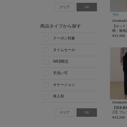
クリア
OK
予約
Omekash
商品タイプから探す
【セット
柄・無地
ジーパン
¥15,400
クーポン対象
タイムセール
WEB限定
手洗い可
オケージョン
再入荷
Omekash
【簡単着
クリア
OK
◎】フレ
プスカート
¥13,200