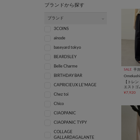
ブランドから探す
ブランド
3COINS
ainode
baseyard tokyo
BEARDSLEY
Belle Charme
SALE
手
BIRTHDAY BAR
Omekash
【トレン
CAPRICIEUX LE'MAGE
エストゴ
ジーパン
¥7,920
Chez toi
Chico
CIAOPANIC
CIAOPANIC TYPY
COLLAGE
GALLARDAGALANTE