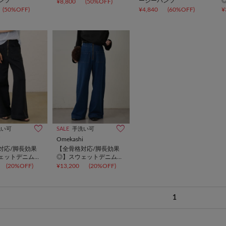
ンツ
ージーパンツ
¥8,800
(50%OFF)
(50%OFF)
¥4,840
(60%OFF)
¥
洗い可
SALE
手洗い可
i
Omekashi
対応/脚長効果
【全骨格対応/脚長効果
ェットデニムフ
◎】スウェットデニムフ
ツ
レアパンツ
(20%OFF)
¥13,200
(20%OFF)
1