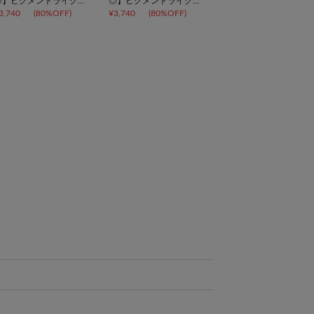
◎】ピグメントライクイ
◎】ピグメントライクイ
ージーパンツ
ージーパンツ
3,740
(80%OFF)
¥3,740
(80%OFF)