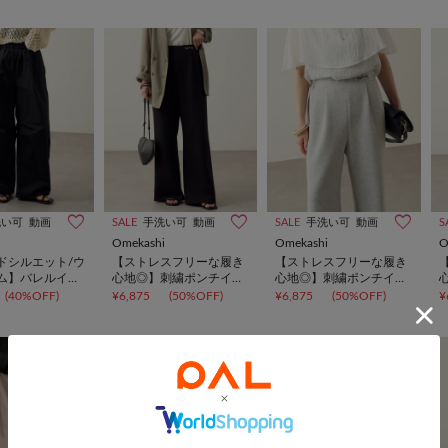
洗い可
動画
SALE
手洗い可
動画
SALE
手洗い可
動画
S
i
Omekashi
Omekashi
O
ドシルエット/ウ
【ストレスフリーな履き
【ストレスフリーな履き
ム】バレルイー
心地◎】刺繍ポンチイー
心地◎】刺繍ポンチイー
ツ
ジーパンツ
ジーパンツ
(40%OFF)
¥6,875
(50%OFF)
¥6,875
(50%OFF)
¥