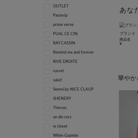
OUTLET
あな
Pasterip
prose verse
ブランド
PUAL CE CIN
商品名
RAY CASSIN
Remind me and forever
RIVE DROITE
russet
華やか
salut!
Seemi.by NICE CLAUP
SHENERY
Thevon.
un dix cors
w closet
Whim Gazette