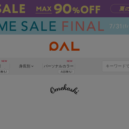
断
身長別
パーソナル
カラー