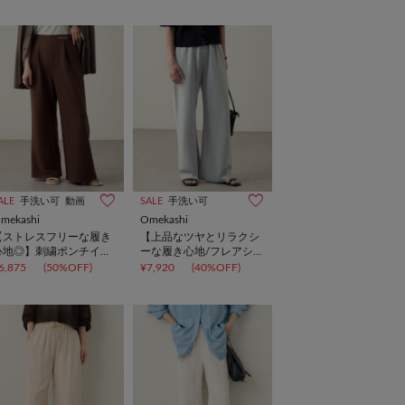
ALE
手洗い可
動画
SALE
手洗い可
mekashi
Omekashi
【ストレスフリーな履き
【上品なツヤとリラクシ
心地◎】刺繍ポンチイー
ーな履き心地/フレアシル
ジーパンツ
エット】サテンバイアス
6,875
(50%OFF)
¥7,920
(40%OFF)
イージーパンツ