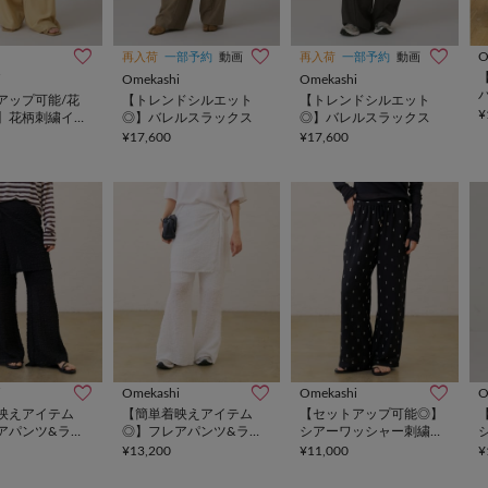
O
再入荷
一部予約
動画
再入荷
一部予約
動画
i
Omekashi
Omekashi
アップ可能/花
【トレンドシルエット
【トレンドシルエット
¥
】花柄刺繍イー
◎】バレルスラックス
◎】バレルスラックス
ツ
¥17,600
¥17,600
i
Omekashi
Omekashi
O
映えアイテム
【簡単着映えアイテム
【セットアップ可能◎】
アパンツ&ラッ
◎】フレアパンツ&ラッ
シアーワッシャー刺繍イ
SET
プスカートSET
ージーパンツ
¥13,200
¥11,000
¥