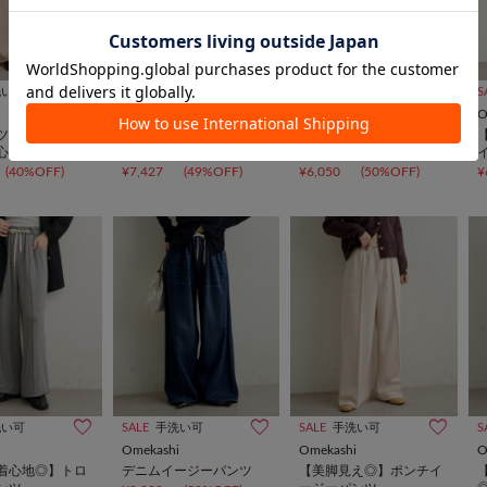
洗い可
SALE
手洗い可
SALE
手洗い可
インフルエンサー
S
i
Omekashi
Omekashi
O
ツヤとリラクシ
【別々にも着用可能◎】
【HIURA企画/低身長サ
心地/フレアシル
カットフレアパンツ&ス
イズあり】イージーパン
サテンバイアス
カート
ツ
(40%OFF)
¥7,427
(49%OFF)
¥6,050
(50%OFF)
¥
パンツ
洗い可
SALE
手洗い可
SALE
手洗い可
S
i
Omekashi
Omekashi
O
着心地◎】トロ
デニムイージーパンツ
【美脚見え◎】ポンチイ