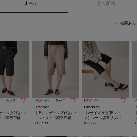
すべて
通常価格
)
在庫あり
約
手洗い可
NEW
予約
手洗い可
NEW
予約
i
Omekashi
Omekashi
O
ザータグ付き/ウ
【裾にレザータグ付き/ウ
【2サイズ展開/裾レー
イズ調整可能】
エストサイズ調整可能】
ス】レース切替リブバイ
フパンツ
チノハーフパンツ
カーパンツ
¥12,100
¥8,800
¥