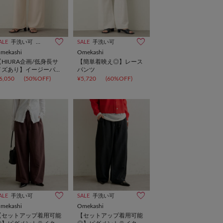
企画
ALE
手洗い可
インフルエンサー企画
SALE
手洗い可
mekashi
Omekashi
【HIURA企画/低身長サ
【簡単着映え◎】レース
イズあり】イージーパン
パンツ
ツ
6,050
(50%OFF)
¥5,720
(60%OFF)
ALE
手洗い可
SALE
手洗い可
mekashi
Omekashi
【セットアップ着用可能
【セットアップ着用可能