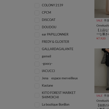
COLONY 2139
CPCM
DISCOAT
SALE
手
Omekash
DOUDOU
【上品な
ーな履き
ear PAPILLONNER
エット】
¥7,920
イージー
FREDY & GLOSTER
GALLARDAGALANTE
gemeil
-goocy-
IACUCCI
Jena espace merveilleux
Kastane
KITO FOREST MARKET
SALE
手
SHIMOICHI
Omekash
La boutique BonBon
【抜群の