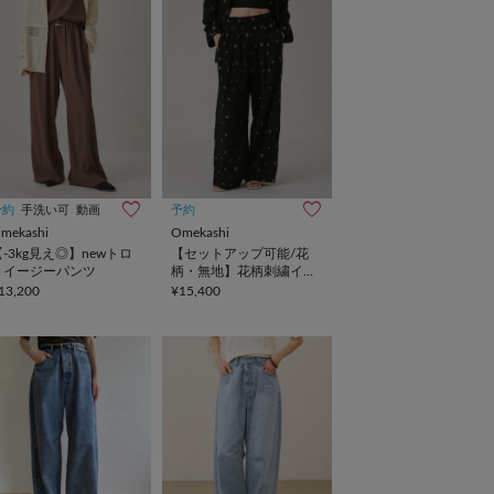
予約
手洗い可
動画
予約
mekashi
Omekashi
【-3kg見え◎】newトロ
【セットアップ可能/花
ミイージーパンツ
柄・無地】花柄刺繍イー
ジーパンツ
13,200
¥15,400