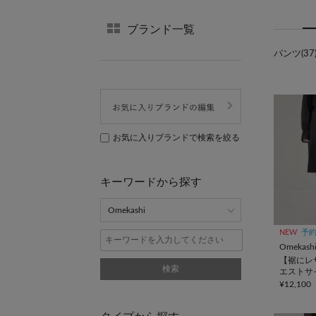
ブランド一覧
パンツ(37
お気に入りブランドで検索を絞る
キーワードから探す
NEW
予
Omekash
【裾にレ
検索
エストサ
チノハー
¥12,100