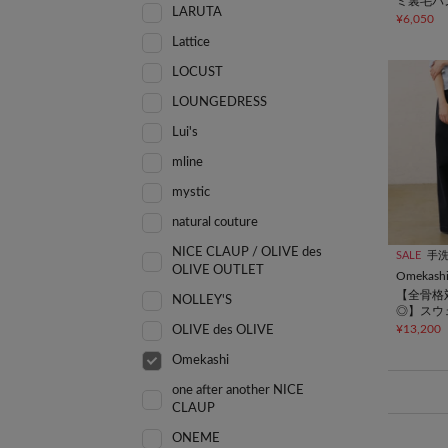
ミ裏毛パ
LARUTA
¥6,050
Lattice
LOCUST
LOUNGEDRESS
Lui's
mline
mystic
natural couture
NICE CLAUP / OLIVE des
SALE
手
OLIVE OUTLET
Omekash
【全骨格
NOLLEY'S
◎】スウ
レアパン
¥13,200
OLIVE des OLIVE
Omekashi
one after another NICE
CLAUP
ONEME