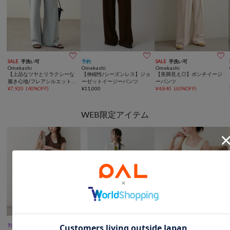



SALE
手洗い可
予約
SALE
手洗い可
Omekashi
Omekashi
Omekashi
【上品なツヤとリラクシーな
【伸縮性/シーズンレス】ジョ
【美脚見え◎】ポンチイージ
履き心地/フレアシルエット】
ーゼットイージーパンツ
ーパンツ
サテンバイアスイージーパン
¥
7,920
(
40%OFF
)
¥
11,000
¥
4,840
(
60%OFF
)
ツ
WEB限定アイテム



TIME SALE
WEB限定
TIME SALE
WEB限定
TIME SALE
WEB限定