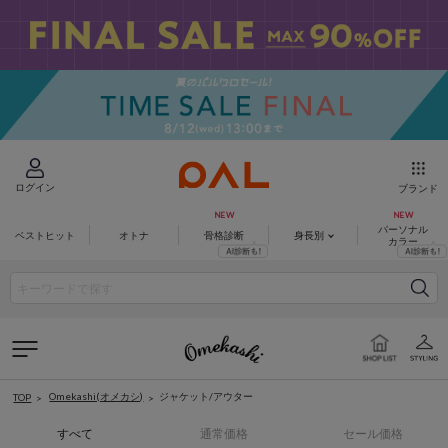
ログイン
ブランド
パーソナル
ベストヒット
オトナ
骨格診断
身長別
カラー
Omekashi(オメカシ)
ジャケット/アウター
TOP
すべて
通常価格
セール価格