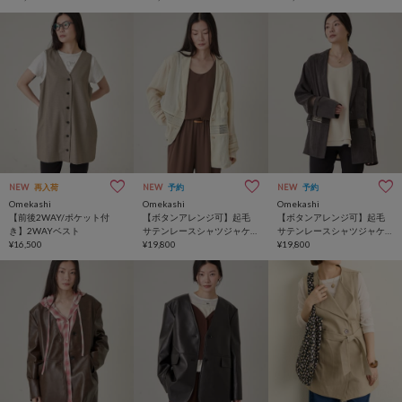
NEW
再入荷
NEW
予約
NEW
予約
Omekashi
Omekashi
Omekashi
【前後2WAY/ポケット付
【ボタンアレンジ可】起毛
【ボタンアレンジ可】起毛
き】2WAYベスト
サテンレースシャツジャケ
サテンレースシャツジャケ
¥16,500
ット
¥19,800
ット
¥19,800