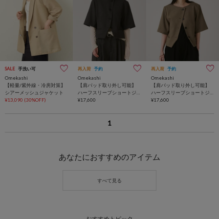
SALE
手洗い可
再入荷
予約
再入荷
予約
Omekashi
Omekashi
Omekashi
【軽量/紫外線・冷房対策】
【肩パッド取り外し可能】
【肩パッド取り外し可能】
シアーメッシュジャケット
ハーフスリーブショートジ
ハーフスリーブショートジ
¥13,090
(30%OFF)
ャケット
¥17,600
ャケット
¥17,600
1
あなたにおすすめのアイテム
おすすめトピック