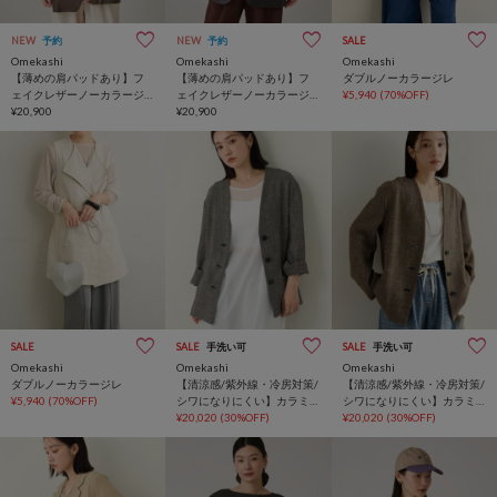
NEW
予約
NEW
予約
SALE
Omekashi
Omekashi
Omekashi
【薄めの肩パッドあり】フ
【薄めの肩パッドあり】フ
ダブルノーカラージレ
ェイクレザーノーカラージ
ェイクレザーノーカラージ
¥5,940
(70%OFF)
ャケット
¥20,900
ャケット
¥20,900
SALE
SALE
手洗い可
SALE
手洗い可
Omekashi
Omekashi
Omekashi
ダブルノーカラージレ
【清涼感/紫外線・冷房対策/
【清涼感/紫外線・冷房対策/
¥5,940
(70%OFF)
シワになりにくい】カラミ
シワになりにくい】カラミ
ノーカラージャケット
¥20,020
(30%OFF)
ノーカラージャケット
¥20,020
(30%OFF)