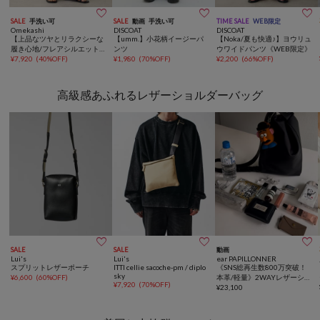



SALE
手洗い可
SALE
動画
手洗い可
TIME SALE
WEB限定
Omekashi
DISCOAT
DISCOAT
【上品なツヤとリラクシーな
【umm.】小花柄イージーパ
【Noka/夏も快適♪】ヨウリュ
履き心地/フレアシルエット】
ンツ
ウワイドパンツ《WEB限定》
サテンバイアスイージーパン
¥
7,920
(
40%OFF
)
¥
1,980
(
70%OFF
)
¥
2,200
(
66%OFF
)
ツ
高級感あふれるレザーショルダーバッグ



SALE
SALE
動画
Lui's
Lui's
ear PAPILLONNER
スプリットレザーポーチ
ITTI cellie sacoche-pm / diplo
《SNS総再生数800万突破！
sky
¥
6,600
(
60%OFF
)
本革/軽量》2WAYレザーショ
¥
7,920
(
70%OFF
)
ルダーバッグ
¥
23,100