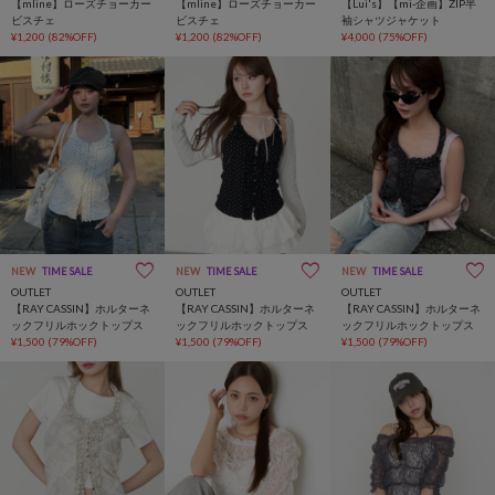
【mline】ローズチョーカー
【mline】ローズチョーカー
【Lui's】【mi-企画】ZIP半
ビスチェ
ビスチェ
袖シャツジャケット
¥1,200
(82%OFF)
¥1,200
(82%OFF)
¥4,000
(75%OFF)
NEW
TIME SALE
NEW
TIME SALE
NEW
TIME SALE
OUTLET
OUTLET
OUTLET
【RAY CASSIN】ホルターネ
【RAY CASSIN】ホルターネ
【RAY CASSIN】ホルターネ
ックフリルホックトップス
ックフリルホックトップス
ックフリルホックトップス
¥1,500
(79%OFF)
¥1,500
(79%OFF)
¥1,500
(79%OFF)