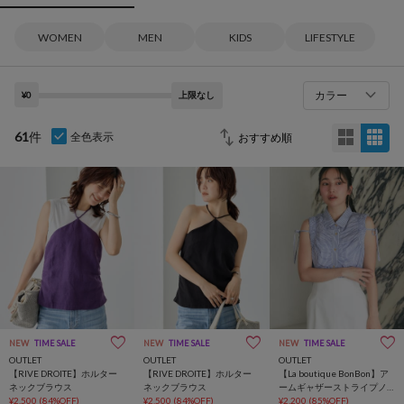
WOMEN
MEN
KIDS
LIFESTYLE
カラー
¥0
上限なし
61
件
全色表示
NEW
TIME SALE
NEW
TIME SALE
NEW
TIME SALE
OUTLET
OUTLET
OUTLET
【RIVE DROITE】ホルター
【RIVE DROITE】ホルター
【La boutique BonBon】ア
ネックブラウス
ネックブラウス
ームギャザーストライプノ
¥2,500
(84%OFF)
¥2,500
(84%OFF)
ースリシャツ
¥2,200
(85%OFF)