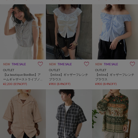
NEW
TIME SALE
NEW
TIME SALE
NEW
TIME SALE
OUTLET
OUTLET
OUTLET
【La boutique BonBon】ア
【mline】ギャザーフレンチ
【mline】ギャザーフレンチ
ームギャザーストライプノ
ブラウス
ブラウス
ースリシャツ
¥2,200
(85%OFF)
¥900
(84%OFF)
¥900
(84%OFF)