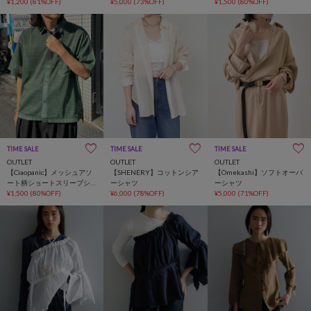
¥1,200
(81%OFF)
¥5,000
(73%OFF)
ャツ
¥1,500
(80%OFF)
TIME SALE
TIME SALE
TIME SALE
OUTLET
OUTLET
OUTLET
【Ciaopanic】メッシュアソ
【SHENERY】コットンシア
【Omekashi】ソフトオーバ
ート柄ショートスリーブシ
ーシャツ
ーシャツ
ャツ
¥1,500
(80%OFF)
¥6,000
(78%OFF)
¥5,000
(71%OFF)