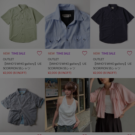
NEW
TIME SALE
NEW
TIME SALE
NEW
TIME SALE
OUTLET
OUTLET
OUTLET
【WHO'S WHO gallery】UE
【WHO'S WHO gallery】UE
【WHO'S WHO gallery】UE
SCORPION SSシャツ
SCORPION SSシャツ
SCORPION SSシャツ
¥2,000
(81%OFF)
¥2,000
(81%OFF)
¥2,000
(81%OFF)