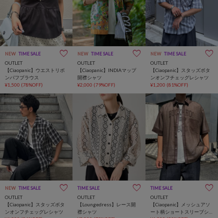
NEW
TIME SALE
NEW
TIME SALE
NEW
TIME SALE
OUTLET
OUTLET
OUTLET
【Ciaopanic】ウエストリボ
【Ciaopanic】INDIAマップ
【Ciaopanic】スタッズボタ
ンパフブラウス
開襟シャツ
ンオンフチェッグレシャツ
¥1,500
(78%OFF)
¥2,000
(79%OFF)
¥1,200
(81%OFF)
NEW
TIME SALE
TIME SALE
TIME SALE
OUTLET
OUTLET
OUTLET
【Ciaopanic】スタッズボタ
【Loungedress】レース開
【Ciaopanic】メッシュアソ
ンオンフチェッグレシャツ
襟シャツ
ート柄ショートスリーブシ