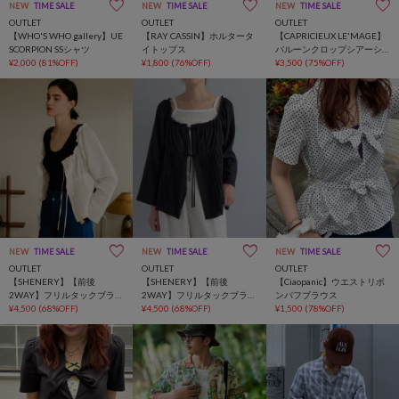
NEW
TIME SALE
NEW
TIME SALE
NEW
TIME SALE
OUTLET
OUTLET
OUTLET
【WHO'S WHO gallery】UE
【RAY CASSIN】ホルタータ
【CAPRICIEUX LE'MAGE】
SCORPION SSシャツ
イトップス
バルーンクロップシアーシ
¥2,000
(81%OFF)
¥1,800
(76%OFF)
ャツ
¥3,500
(75%OFF)
NEW
TIME SALE
NEW
TIME SALE
NEW
TIME SALE
OUTLET
OUTLET
OUTLET
【SHENERY】【前後
【SHENERY】【前後
【Ciaopanic】ウエストリボ
2WAY】フリルタックブラウ
2WAY】フリルタックブラウ
ンパフブラウス
ス
¥4,500
(68%OFF)
ス
¥4,500
(68%OFF)
¥1,500
(78%OFF)