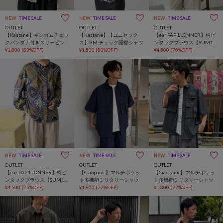
NEW
TIME SALE
NEW
TIME SALE
NEW
TIME SALE
OUTLET
OUTLET
OUTLET
【Kastane】ギンガムチェッ
【Kastane】【ユニセック
【ear PAPILLONNER】柄ピ
クバンダナ付きスリーピン
ス】BM チェック開襟シャツ
ンタックブラウス【SUM1
グシャツ
¥1,800
(83%OFF)
¥1,500
(80%OFF)
STYLE】
¥4,500
(75%OFF)
NEW
TIME SALE
NEW
TIME SALE
NEW
TIME SALE
OUTLET
OUTLET
OUTLET
【ear PAPILLONNER】柄ピ
【Ciaopanic】マルチポケッ
【Ciaopanic】マルチポケッ
ンタックブラウス【SUM1
ト多機能ミリタリーシャツ
ト多機能ミリタリーシャツ
STYLE】
¥4,500
(75%OFF)
¥1,800
(77%OFF)
¥1,800
(77%OFF)