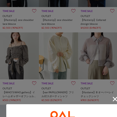
TIME SALE
TIME SALE
TIME SALE
OUTLET
OUTLET
OUTLET
【Pasterip】one shoulder
【Pasterip】one shoulder
【Pasterip】Collared
lace blouse
lace blouse
design blouse
¥2,500
(90%OFF)
¥2,500
(90%OFF)
¥4,000
(84%OFF)
TIME SALE
TIME SALE
TIME SALE
OUTLET
OUTLET
OUTLET
【WHO'S WHO gallery】イ
【ear PAPILLONNER】フリ
【Kastane】B オーバーレイ
レヘムギャザーオフショル
ル付スポーティシャツ
チェックシャツ
ブラウス
¥500
(94%OFF)
¥3,500
(82%OFF)
¥900
(86%OFF)