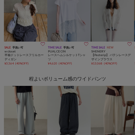



SALE
手洗い可
TIME SALE
手洗い可
TIME SALE
NEW
w closet
PUAL CE CIN
SHENERY
半袖ドットレースフリルカー
レースヘムシルケットTシャ
【Pasterip】 バテンレースデ
ディガン
ツ
ザインブラウス
¥
3,564
(
40%OFF
)
¥
4,620
(
40%OFF
)
¥
13,068
(
40%OFF
)
程よいボリューム感のワイドパンツ