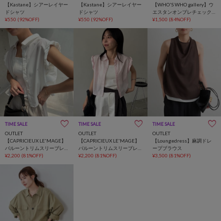
【Kastane】シアーレイヤー
【Kastane】シアーレイヤー
【WHO'S WHO gallery】ウ
ドシャツ
ドシャツ
エスタンオンブレチェック
¥550
(92%OFF)
¥550
(92%OFF)
シャツ
¥1,500
(84%OFF)
TIME SALE
TIME SALE
TIME SALE
OUTLET
OUTLET
OUTLET
【CAPRICIEUX LE'MAGE】
【CAPRICIEUX LE'MAGE】
【Loungedress】麻調ドレ
バルーントリムスリーブレ
バルーントリムスリーブレ
ープブラウス
スシャツ
¥2,200
(81%OFF)
スシャツ
¥2,200
(81%OFF)
¥3,500
(81%OFF)