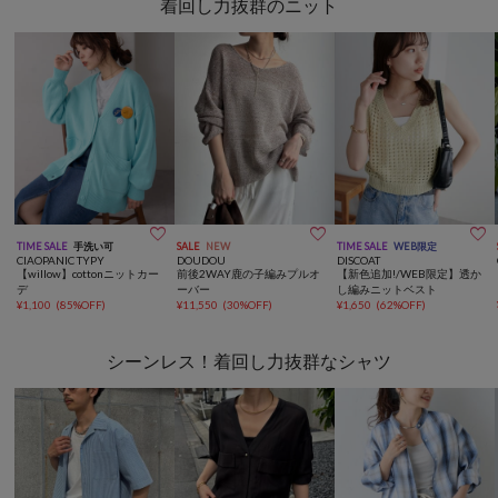
着回し力抜群のニット



TIME SALE
手洗い可
SALE
NEW
TIME SALE
WEB限定
CIAOPANIC TYPY
DOUDOU
DISCOAT
【willow】cottonニットカー
前後2WAY鹿の子編みプルオ
【新色追加!/WEB限定】透か
デ
ーバー
し編みニットベスト
¥
1,100
(
85%OFF
)
¥
11,550
(
30%OFF
)
¥
1,650
(
62%OFF
)
シーンレス！着回し力抜群なシャツ