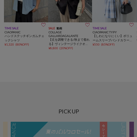



TIME SALE
SALE
動画
TIME SALE
CIAOPANIC
COLLAGE
CIAOPANIC TYPY
ハンドステッチギンガムチェ
GALLARDAGALANTE
【しわになりにくい】ボリュ
【丈を調整できる/秋まで着れ
ックシャツ
ームスリーブバンドカラーシ
る】ヴィンテージライクオー
¥
1,320
(
80%OFF
)
ャツ/ストライプ/チェック
¥
550
(
85%OFF
)
バーシャツ/シアー
¥
8,800
(
20%OFF
)
PICK UP