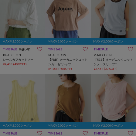
MAX￥2,000クーポン
MAX￥2,000クーポン
MAX￥2,000クーポン
TIME SALE
手洗い可
TIME SALE
TIME SALE
サステナブル
PUAL CE CIN
PUAL CE CIN
PUAL CE CIN
レースカフカットソー
【F&B】オーガニックコット
【F&B】オーガニックコット
¥4,488
(40%OFF)
ンガーゼTシャツ
ンノースリーブT
¥4,158
(40%OFF)
¥2,464
(30%OFF)
MAX￥2,000クーポン
MAX￥2,000クーポン
MAX￥2,000クーポン
TIME SALE
サステナブル
TIME SALE
サステナブル
TIME SALE
サステナブル