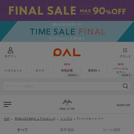
ログイン
ブランド
パーソナル
ベストヒット
オトナ
骨格診断
身長別
カラー
SHOP LIST
PUAL CE CIN(ピュアルセシン)
トップス
Tシャツ/カットソー
TOP
すべて
通常価格
セール価格