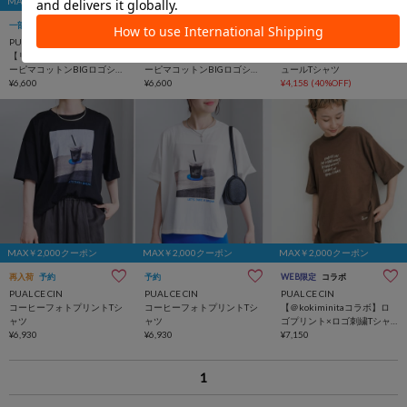
MAX￥2,000クーポン
MAX￥2,000クーポン
MAX￥2,000クーポン
一部予約
一部予約
TIME SALE
手洗い可
PUAL CE CIN
PUAL CE CIN
PUAL CE CIN
【リバイバル/新色追加】ス
【リバイバル/新色追加】ス
ストレッチレース×ドットチ
ーピマコットンBIGロゴショ
ーピマコットンBIGロゴショ
ュールTシャツ
ートTシャツ
¥6,600
ートTシャツ
¥6,600
¥4,158
(40%OFF)
MAX￥2,000クーポン
MAX￥2,000クーポン
MAX￥2,000クーポン
再入荷
予約
予約
WEB限定
コラボ
PUAL CE CIN
PUAL CE CIN
PUAL CE CIN
コーヒーフォトプリントTシ
コーヒーフォトプリントTシ
【＠kokiminitaコラボ】ロ
ャツ
ャツ
ゴプリント×ロゴ刺繍Tシャ
¥6,930
¥6,930
ツ
¥7,150
1