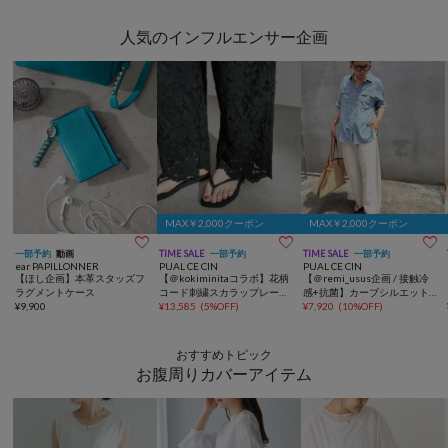
人気のインフルエンサー企画
MAX￥2,000クーポン
MAX￥2,000クーポン



一部予約
動画
TIME SALE
一部予約
TIME SALE
一部予約
ear PAPILLONNER
PUAL CE CIN
PUAL CE CIN
【ほし企画】本革スタッズフ
【＠kokiminitaコラボ】花柄
【＠remi_usus企画 / 接触冷
ラグメントケース
コード刺繍スカラップレース
感+抗菌】カーブシルエット
¥
9,900
パンツ
¥
13,585
(
5%OFF
)
カットソーパンツ
¥
7,920
(
10%OFF
)
おすすめトピック
お腹周りカバーアイテム