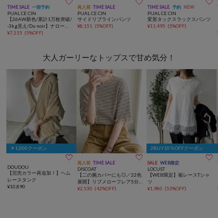



TIME SALE
一部予約
再入荷
TIME SALE
TIME SALE
予約
NEW
PUAL CE CIN
PUAL CE CIN
PUAL CE CIN
【26AW新色/累計1万枚突破/
サイドリブラインパンツ
変形タックスラックスパンツ
-3kg見え/Du noir】ナロース
¥
8,151
(
5%OFF
)
¥
11,495
(
5%OFF
)
カート
¥
7,315
(
5%OFF
)
大人ガーリーなトップスで甘め気分！
￥1,000クーポン
2BUY10％OFFクーポン



再入荷
TIME SALE
SALE
WEB限定
DOUDOU
DISCOAT
LOCUST
【完売カラー再追加！】ヘム
【二の腕カバーにも◎／22色
【WEB限定】裾レースTシャ
レースタンク
展開】リブメローフレア5分
ツ
¥
10,890
袖≪WEB限定≫
¥
2,530
(
42%OFF
)
¥
1,980
(
53%OFF
)