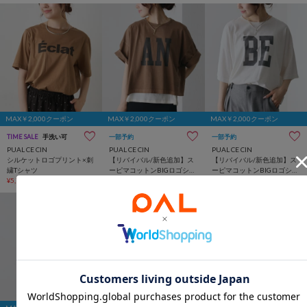
MAX￥2,000クーポン
MAX￥2,000クーポン
MAX￥2,000クーポン
TIME SALE
手洗い可
一部予約
一部予約
PUAL CE CIN
PUAL CE CIN
PUAL CE CIN
シルケットロゴプリント×刺
【リバイバル/新色追加】ス
【リバイバル/新色追加】ス
繍Tシャツ
ーピマコットンBIGロゴショ
ーピマコットンBIGロゴショ
¥5,720
(20%OFF)
ートTシャツ
¥6,600
ートTシャツ
¥6,600