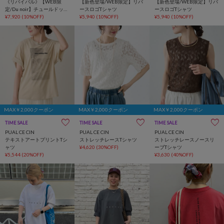
《リバイバル》【WEB限
【新色登場/WEB限定】リバ
【新色登場/WEB限定】リバ
定/Du noir】チュールドッキ
ースロゴTシャツ
ースロゴTシャツ
ングTシャツ
¥7,920
(10%OFF)
¥5,940
(10%OFF)
¥5,940
(10%OFF)
MAX￥2,000クーポン
MAX￥2,000クーポン
MAX￥2,000クーポン
TIME SALE
TIME SALE
TIME SALE
PUAL CE CIN
PUAL CE CIN
PUAL CE CIN
テキストアートプリントTシ
ストレッチレースTシャツ
ストレッチレースノースリ
ャツ
¥4,620
(30%OFF)
ーブTシャツ
¥5,544
(20%OFF)
¥3,630
(40%OFF)