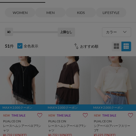
WOMEN
MEN
KIDS
LIFESTYLE
カラー
¥0
上限なし
51
件
全色表示
MAX￥2,000クーポン
MAX￥2,000クーポン
MAX￥2,000クーポン
NEW
TIME SALE
NEW
TIME SALE
NEW
TIME SALE
PUAL CE CIN
PUAL CE CIN
PUAL CE CIN
レースヘムシアーベロアTシ
レースヘムシアーベロアTシ
シアーベロアハーフスリー
ャツ
ャツ
ブT
¥6,732
(10%OFF)
¥6,732
(10%OFF)
¥5,225
(5%OFF)