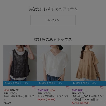
あなたにおすすめのアイテム
抜け感のあるトップス
MAX￥2,000クーポン
MAX￥2,000クーポン
MAX￥2,000クーポン



NEW
手洗い可
TIME SALE
NEW
TIME SALE
PUAL CE CIN
PUAL CE CIN
PUAL CE CIN
カギ針編み風透かし柄ビスチ
スクエア刺繍レースブラウス
【＠sein___000企画/リバイバ
ェ
¥
8,360
(
5%OFF
)
ル/新色】ラミー2枚重ねペプ
¥
6,930
ラムブラウス
¥
8,415
(
15%OFF
)