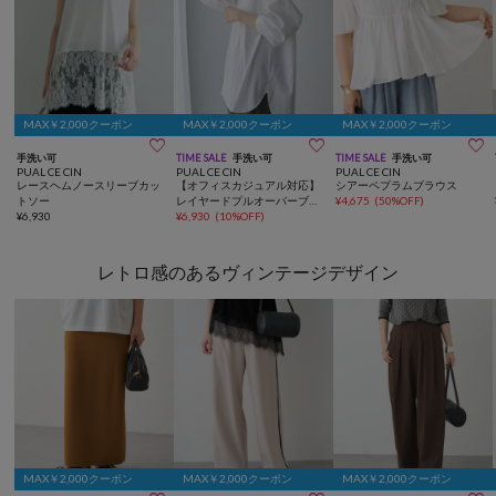
MAX￥2,000クーポン
MAX￥2,000クーポン
MAX￥2,000クーポン



手洗い可
TIME SALE
手洗い可
TIME SALE
手洗い可
PUAL CE CIN
PUAL CE CIN
PUAL CE CIN
レースヘムノースリーブカッ
【オフィスカジュアル対応】
シアーペプラムブラウス
トソー
レイヤードプルオーバーブラ
¥
4,675
(
50%OFF
)
¥
6,930
ウス
¥
6,930
(
10%OFF
)
レトロ感のあるヴィンテージデザイン
MAX￥2,000クーポン
MAX￥2,000クーポン
MAX￥2,000クーポン