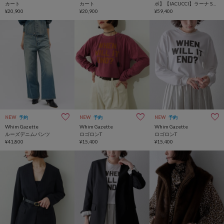
カート
カート
ボ】【IACUCCI】ラーナ SD
¥20,900
¥20,900
ALCE
¥59,400
NEW
予約
NEW
予約
NEW
予約
Whim Gazette
Whim Gazette
Whim Gazette
ルーズデニムパンツ
ロゴロンT
ロゴロンT
¥41,800
¥15,400
¥15,400