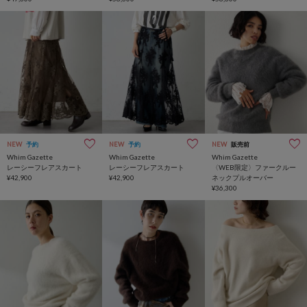
NEW
予約
NEW
予約
NEW
販売前
Whim Gazette
Whim Gazette
Whim Gazette
レーシーフレアスカート
レーシーフレアスカート
〈WEB限定〉ファークルー
¥42,900
¥42,900
ネックプルオーバー
¥36,300