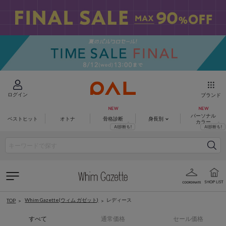
ログイン
ブランド
パーソナル
ベストヒット
オトナ
骨格診断
身長別
カラー
Whim Gazette(ウィム ガゼット)
レディース
TOP
すべて
通常価格
セール価格