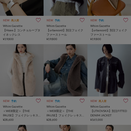
NEW
再入荷
NEW
予約
NEW
予約
Whim Gazette
Whim Gazette
Whim Gazette
【Hoaw.】コンチョループタ
【urbancord】別注フェイク
【urbancord】別注フェイク
イネックレス
ファーストール
ファーストール
¥19,800
¥19,800
¥19,800
NEW
予約
NEW
予約
NEW
再入荷
Whim Gazette
Whim Gazette
Whim Gazette
＜WEB限定＞【THE
＜WEB限定＞【THE
【LITKOVSKA】別注FITTED
PAUSE】フェイクレッキス
PAUSE】フェイクレッキス
DENIM JACKET
フードジレ
¥28,600
フードジレ
¥28,600
¥165,000