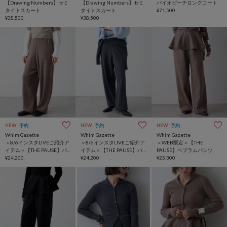
【Drawing Numbers】セミ
【Drawing Numbers】セミ
バイオピーチロングコート
タイトスカート
タイトスカート
¥71,500
¥38,500
¥38,500
NEW
予約
NEW
予約
NEW
予約
Whim Gazette
Whim Gazette
Whim Gazette
＜8/6インスタLIVEご紹介ア
＜8/6インスタLIVEご紹介ア
＜WEB限定＞【THE
イテム＞【THE PAUSE】バ
イテム＞【THE PAUSE】バ
PAUSE】ペプラムパンツ
ルーンニットパンツ
¥24,200
ルーンニットパンツ
¥24,200
¥25,300