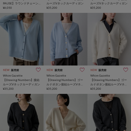
PAUSE】ラウンドチェーン
ルーズVネックカーディガン
ルーズVネックカーディガン
ネックレス
¥6,050
¥35,200
¥35,200
NEW
販売前
NEW
販売前
NEW
販売前
Whim Gazette
Whim Gazette
Whim Gazette
【Drawing Numbers】接結
【Drawing Numbers】ゴー
【Drawing Numbers】ゴー
ルーズVネックカーディガン
ルドボタン接結ルーズVネッ
ルドボタン接結ルーズVネッ
¥35,200
クカーディガン
¥35,200
クカーディガン
¥35,200