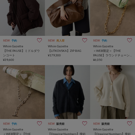
NEW
予約
NEW
再入荷
NEW
予約
Whim Gazette
Whim Gazette
Whim Gazette
【THE PAUSE】ミドルダウ
【LITKOVSKA】ZIP BAG
＜WEB限定＞【THE
ンコート
¥179,300
PAUSE】ラウンドチェーン
¥39,600
ネックレス
¥6,050
NEW
予約
NEW
販売前
NEW
販売前
Whim Gazette
Whim Gazette
Whim Gazette
＜WEB限定＞【THE
【Drawing Numbers】接結
【Drawing Numbers】接結