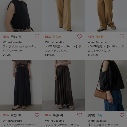
NEW
手洗い可
NEW
再入荷
NEW
再入荷
Whim Gazette
Whim Gazette
Whim Gazette
フィブリルショルダータッ
＜WEB限定＞【Nuition】ド
＜WEB限定＞【Nuition】ド
クプルオーバー
ロストチノパンツ
ロストチノパンツ
¥9,900
¥19,800
¥19,800
NEW
手洗い可
NEW
手洗い可
販売前
予約
Whim Gazette
Whim Gazette
Whim Gazette
フィブリル天竺ギャザース
フィブリル天竺ギャザース
【インフルエンサーコラ