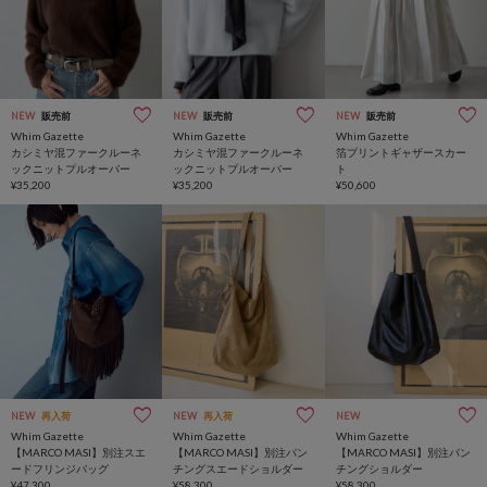
NEW
販売前
NEW
販売前
NEW
販売前
Whim Gazette
Whim Gazette
Whim Gazette
カシミヤ混ファークルーネ
カシミヤ混ファークルーネ
箔プリントギャザースカー
ックニットプルオーバー
ックニットプルオーバー
ト
¥35,200
¥35,200
¥50,600
NEW
再入荷
NEW
再入荷
NEW
Whim Gazette
Whim Gazette
Whim Gazette
【MARCO MASI】別注スエ
【MARCO MASI】別注パン
【MARCO MASI】別注パン
ードフリンジバッグ
チングスエードショルダー
チングショルダー
¥47,300
¥58,300
¥58,300