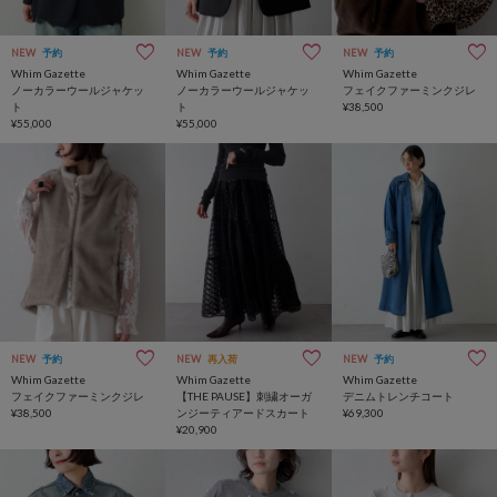
NEW
予約
NEW
予約
NEW
予約
Whim Gazette
Whim Gazette
Whim Gazette
ノーカラーウールジャケッ
ノーカラーウールジャケッ
フェイクファーミンクジレ
ト
ト
¥38,500
¥55,000
¥55,000
NEW
予約
NEW
再入荷
NEW
予約
Whim Gazette
Whim Gazette
Whim Gazette
フェイクファーミンクジレ
【THE PAUSE】刺繍オーガ
デニムトレンチコート
¥38,500
ンジーティアードスカート
¥69,300
¥20,900