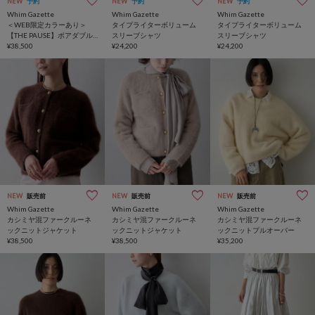
NEW
予約
NEW
予約
NEW
予約
Whim Gazette
Whim Gazette
Whim Gazette
＜WEB限定カラーあり＞
タイプライターボリューム
タイプライターボリューム
【THE PAUSE】ボアダブル
スリーブシャツ
スリーブシャツ
コート
¥38,500
¥24,200
¥24,200
NEW
販売前
NEW
販売前
NEW
販売前
Whim Gazette
Whim Gazette
Whim Gazette
カシミヤ混ファークルーネ
カシミヤ混ファークルーネ
カシミヤ混ファークルーネ
ックニットジャケット
ックニットジャケット
ックニットプルオーバー
¥38,500
¥38,500
¥35,200