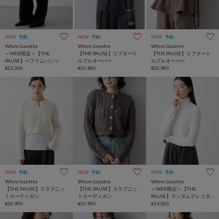
NEW
予約
NEW
予約
NEW
予約
Whim Gazette
Whim Gazette
Whim Gazette
＜WEB限定＞【THE
【THE PAUSE】リブタート
【THE PAUSE】リブタート
PAUSE】ペプラムパンツ
ルプルオーバー
ルプルオーバー
¥25,300
¥20,900
¥20,900
NEW
予約
NEW
予約
NEW
予約
Whim Gazette
Whim Gazette
Whim Gazette
【THE PAUSE】スラブニッ
【THE PAUSE】スラブニッ
＜WEB限定＞【THE
トカーディガン
トカーディガン
PAUSE】ランダムテレコタ
¥20,900
¥20,900
ートルプルオーバー
¥14,300