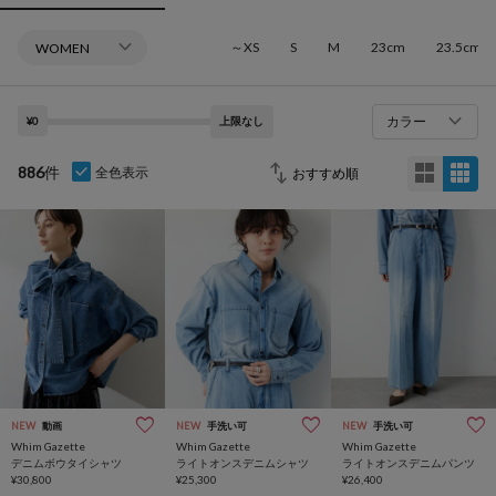
～XS
S
M
23cm
23.5cm
カラー
¥0
上限なし
886
件
全色表示
NEW
動画
NEW
手洗い可
NEW
手洗い可
Whim Gazette
Whim Gazette
Whim Gazette
デニムボウタイシャツ
ライトオンスデニムシャツ
ライトオンスデニムパンツ
¥30,800
¥25,300
¥26,400