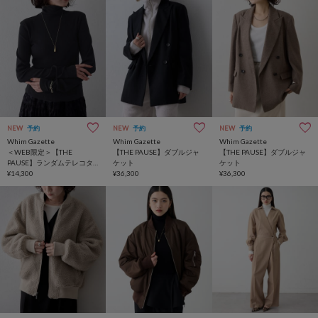
NEW
予約
NEW
予約
NEW
予約
Whim Gazette
Whim Gazette
Whim Gazette
＜WEB限定＞【THE
【THE PAUSE】ダブルジャ
【THE PAUSE】ダブルジャ
PAUSE】ランダムテレコタ
ケット
ケット
ートルプルオーバー
¥14,300
¥36,300
¥36,300