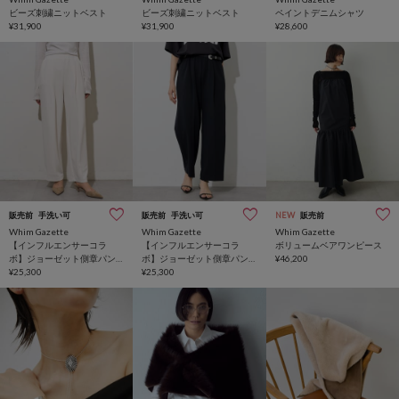
ビーズ刺繍ニットベスト
ビーズ刺繍ニットベスト
ペイントデニムシャツ
¥31,900
¥31,900
¥28,600
販売前
手洗い可
販売前
手洗い可
NEW
販売前
Whim Gazette
Whim Gazette
Whim Gazette
【インフルエンサーコラ
【インフルエンサーコラ
ボリュームベアワンピース
ボ】ジョーゼット側章パン
ボ】ジョーゼット側章パン
¥46,200
ツ
¥25,300
ツ
¥25,300