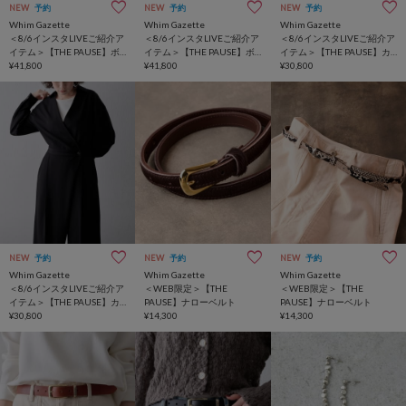
NEW
予約
NEW
予約
NEW
予約
Whim Gazette
Whim Gazette
Whim Gazette
＜8/6インスタLIVEご紹介ア
＜8/6インスタLIVEご紹介ア
＜8/6インスタLIVEご紹介ア
イテム＞【THE PAUSE】ボ
イテム＞【THE PAUSE】ボ
イテム＞【THE PAUSE】カ
アリバーシブルMA-1
¥41,800
アリバーシブルMA-1
¥41,800
シュクールジャンプスーツ
¥30,800
NEW
予約
NEW
予約
NEW
予約
Whim Gazette
Whim Gazette
Whim Gazette
＜8/6インスタLIVEご紹介ア
＜WEB限定＞【THE
＜WEB限定＞【THE
イテム＞【THE PAUSE】カ
PAUSE】ナローベルト
PAUSE】ナローベルト
シュクールジャンプスーツ
¥30,800
¥14,300
¥14,300