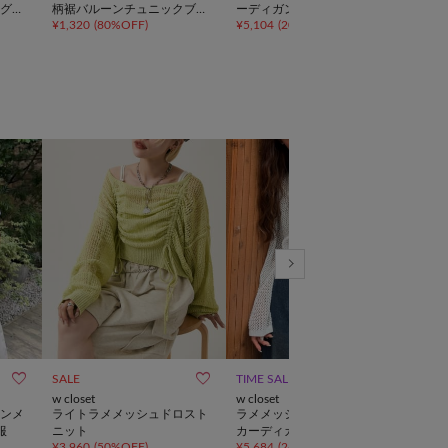
グフ
柄裾バルーンチュニックブラ
ーディガン
ャツ
¥
1,320
(
80%OFF
)
¥
5,104
(
20%OFF
)
¥
4,6
ウス



SALE
TIME SALE
手洗い可
再入
w closet
w closet
COL
GAL
ンメ
ライトラメメッシュドロスト
ラメメッシュリボンボレロ
【今
服
ニット
カーディガン
ィン
¥
3,960
(
50%OFF
)
¥
5,684
(
24%OFF
)