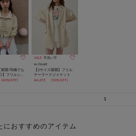
SALE
手洗い可
w closet
ズ展開/羽織でも
【2サイズ展開】フリル
◎】フリルシア
テーラードジャケット
ン
(40%OFF)
¥4,455
(50%OFF)
1
たにおすすめのアイテム