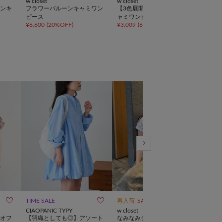
w closet
w closet
Chic
ンキ
フラワーバルーンキャミワン
【3色展開】Vレースミニキ
バル
ピース
ャミワンピース
ース
¥
6,600
(
20%OFF
)
¥
3,009
(
62%OFF
)
¥
6,6



TIME SALE
再入荷
SALE
一部予約
再入
CIAOPANIC TYPY
w closet
myst
オフ
【羽織としても◎】アソート
なみなみジャガードレースカ
《新