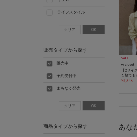
ライフスタイル
クリア
OK
販売タイプから探す
SALE
販売中
w closet
【2サイ
１枚でも
予約受付中
ーブルゾ
¥5,346
まもなく発売
クリア
OK
あな
商品タイプから探す