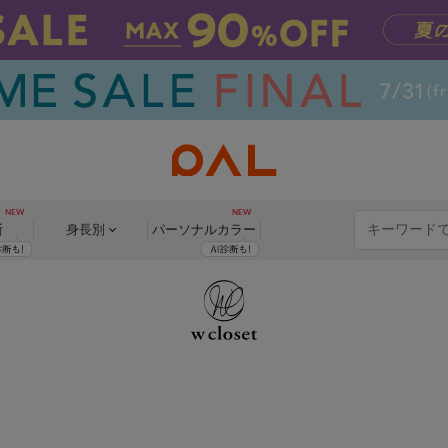
断
身長別
パーソナル
カラー