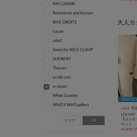
RAY CASSIN
Remind me and forever
大人カ
RIVE DROITE
russet
salut!
Seemi.by NICE CLAUP
SHENERY
Thevon.
un dix cors
w closet
Whim Gazette
2BUY1
WHO’S WHO gallery
SALE
手
LOCUST
【ユニセ
クリア
OK
ケット
¥
1,650
(