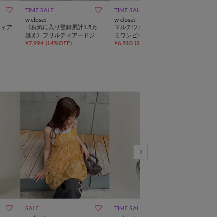



TIME SALE
TIME SALE
手洗い可
TIME
w closet
w closet
w clo
ティア
《お気に入り登録累計1.5万
マルチウェイティアードキャ
花柄
越え》フリルティアードジャ
ミワンピース
ース
¥
7,994
(
14%OFF
)
¥
6,510
(
33%OFF
)
¥
5,3
ンパースカート/ワンピース



SALE
TIME SALE
再入