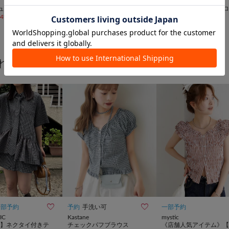
w closet
w closet
ュールキャミ
【無地/ドット柄】【4色展
ウエストドロストナイロ
24%OFF
)
開】バルーンミニキャミワン
ャミワンピース
¥
4,455
(
50%OFF
)
¥
7,106
(
24%OFF
)
ピース
れたボタンシャツ


一部予約
予約
手洗い可
一部予約
IC
Kastane
mystic
er】ネクタイ付きテ
チェックパフブラウス
《店舗人気アイテム》【