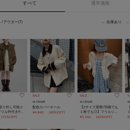
すべて
通常価格
/アウター(7)
在庫あり
E
SALE
SALE
S
w closet
w closet
w
取り外し可能２
配色カバーオール
【2サイズ展開/羽織でも
フリル衿付きPU
１枚でも◎】フリルシア
¥4,840
(60%OFF)
ャケット
ーブルゾン
(71%OFF)
¥5,346
(40%OFF)
¥