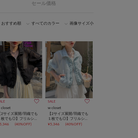
セール価格
おすすめ順
すべてのカラー
画像サイズ小
ALE
SALE
 closet
w closet
【2サイズ展開/羽織でも
【2サイズ展開/羽織でも
１枚でも◎】フリルシア
１枚でも◎】フリルシア
ーブルゾン
ーブルゾン
5,346
(40%OFF)
¥5,346
(40%OFF)