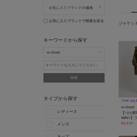
お気に入りブランドで検索を絞る
ジャケット
キーワードから探す
検索
タイプから探す
TIME SAL
w closet
レディース
【つけ襟
WAY♪】
レザージ
¥3,919
メンズ
キッズ