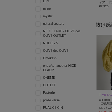
Lui's
ィアード
¥
7,920
ンピース
mline
mystic
natural couture
抜け感
NICE CLAUP / OLIVE des
OLIVE OUTLET
NOLLEY'S
OLIVE des OLIVE
Omekashi
one after another NICE
CLAUP
ONEME
OUTLET
Pasterip
TIME SA
w closet
prose verse
【5色展
PUAL CE CIN
ロストニ
¥
3,762
(