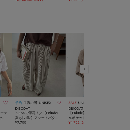
¥
10,
ス/



予約
手洗い可
UNISEX
SALE
UNISEX
SALE
DISCOAT
DISCOAT
DIS
ユーテ
＼SNSで話題！／【Enlude/
【Enlude】リネンライクダブ
【E
セッ
夏も快適♪】アソートパター
ルポケットスキッパーシャツ
追加
¥
7,700
¥
4,752
(
20%OFF
)
¥
3,5
ンイージーパンツ《ユニセッ
《ユニセックス》
ーロ
クス》
ス》