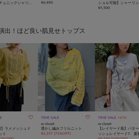
¥
6,490
チュニックシャツワ
ショル可能】シャーリン
¥
5,500
レンチブラウス
演出！ほど良い肌見せトップス


LE
TIME SALE
TIME SALE
NEW
w closet
w closet
開】ラメメッシュド
透かし編みフリルニット
【レイヤード風】パター
¥
2,257
(
71%OFF
)
ット
ッシュレイヤードT 夏
52%OFF
)
¥
5,549
(
14%OFF
)