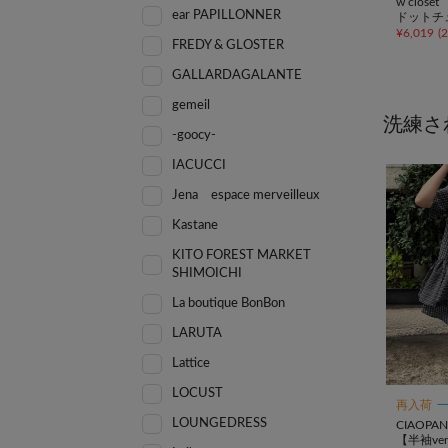
w closet
ear PAPILLONNER
ドットチ
¥
6,019
(
FREDY & GLOSTER
GALLARDAGALANTE
gemeil
洗練さ
-goocy-
IACUCCI
Jena espace merveilleux
Kastane
KITO FOREST MARKET
SHIMOICHI
La boutique BonBon
LARUTA
Lattice
LOCUST
再入荷
LOUNGEDRESS
CIAOPAN
【半袖v