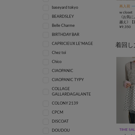
再入荷
baseyard tokyo
w closet
BEARDSLEY
《お気に
越え》【
Belle Charme
¥
9,350
ィアード
BIRTHDAY BAR
CAPRICIEUX LE'MAGE
着回し
Chez toi
Chico
CIAOPANIC
CIAOPANIC TYPY
COLLAGE
GALLARDAGALANTE
COLONY 2139
CPCM
DISCOAT
TIME SA
DOUDOU