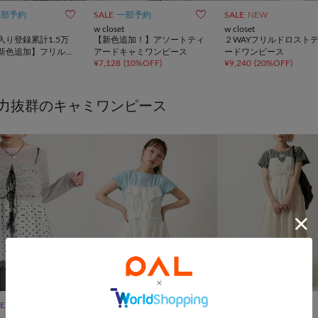


一部予約
SALE
一部予約
SALE
NEW
w closet
w closet
入り登録累計1.5万
【新色追加！】アソートティ
２WAYフリルドロスト
新色追加】フリルテ
アードキャミワンピース
ードワンピース
¥
7,128
(
10%OFF
)
¥
9,240
(
20%OFF
)
ジャンパースカート
力抜群のキャミワンピース


LE
SALE
手洗い可
TIME SALE