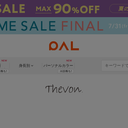
断
身長別
パーソナル
カラー