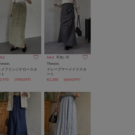
ALE
SALE
手洗い可
hevon.
Thevon.
ラメフリンジナロースカ
ドレープマーメイドスカ
ート
ート
2,970
(70%OFF)
¥2,200
(66%OFF)