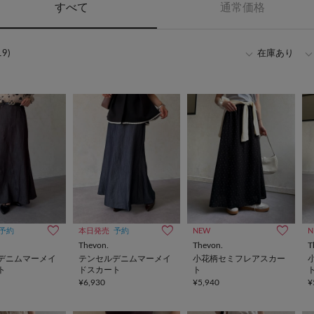
すべて
通常価格
9)
在庫あり
予約
本日発売
予約
NEW
N
Thevon.
Thevon.
T
デニムマーメイ
テンセルデニムマーメイ
小花柄セミフレアスカー
ト
ドスカート
ト
¥6,930
¥5,940
¥