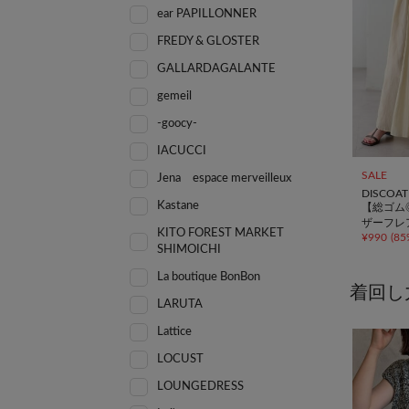
ear PAPILLONNER
FREDY & GLOSTER
GALLARDAGALANTE
gemeil
-goocy-
IACUCCI
SALE
Jena espace merveilleux
DISCOAT
Kastane
【総ゴム
ザーフレ
KITO FOREST MARKET
¥
990
(
85
SHIMOICHI
La boutique BonBon
着回し
LARUTA
Lattice
LOCUST
LOUNGEDRESS