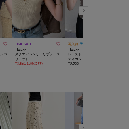



TIME SALE
再入荷
予約
WEB限定
TIME
Thevon.
Thevon.
CIAO
ンパ
スクエアヘンリーリブノース
レースドッキングニットカー
【U
リニット
ディガン
色ニ
¥
3,861
(
10%OFF
)
¥
5,500
¥
999