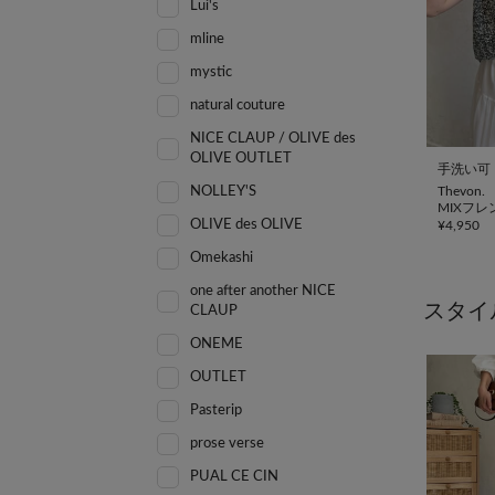
Lui's
mline
mystic
natural couture
NICE CLAUP / OLIVE des
OLIVE OUTLET
手洗い可
Thevon.
NOLLEY'S
MIXフ
OLIVE des OLIVE
¥
4,950
Omekashi
one after another NICE
スタイ
CLAUP
ONEME
OUTLET
Pasterip
prose verse
PUAL CE CIN