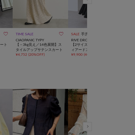



TIME SALE
SALE
手洗い可
再入
CIAOPANIC TYPY
RIVE DROITE
COL
GAL
ート
【－3kg見え／14色展開】ス
【2サイズ展開】カッセンテ
【接
タイルアップサテンスカート
ィアードスカート
ット
¥
4,752
(
20%OFF
)
¥
9,900
(
40%OFF
)
¥
15,
ツ】
ジワ