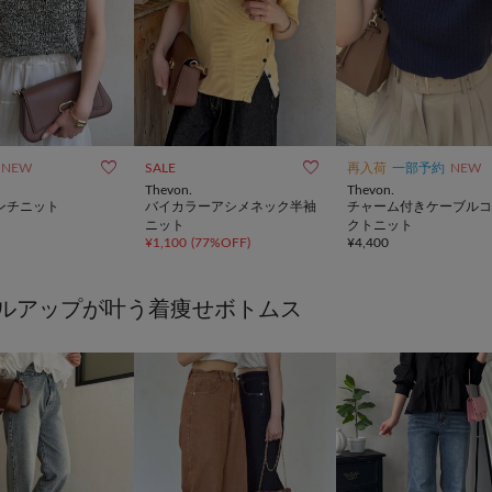


NEW
SALE
再入荷
一部予約
NEW
Thevon.
Thevon.
レンチニット
バイカラーアシメネック半袖
チャーム付きケーブルコ
ニット
クトニット
¥
1,100
(
77%OFF
)
¥
4,400
ルアップが叶う着痩せボトムス