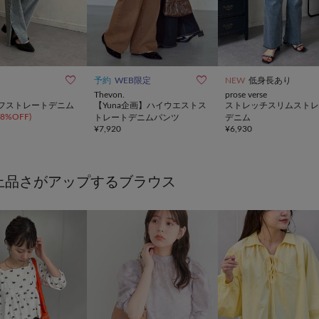


予約
WEB限定
NEW
低身長あり
Thevon.
prose verse
フストレートデニム
【Yuna企画】ハイウエストス
ストレッチスリムストレ
68%OFF
)
トレートデニムパンツ
デニム
¥
7,920
¥
6,930
上品さがアップするブラウス