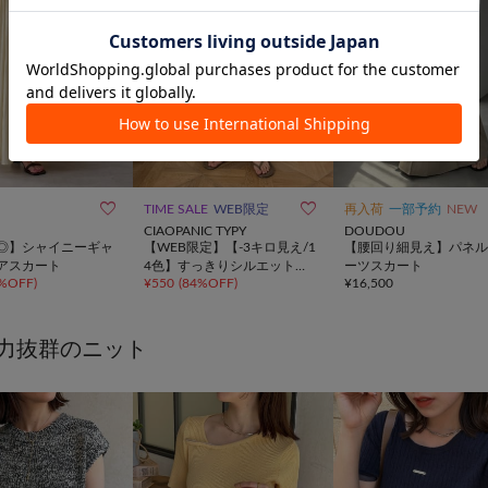


TIME SALE
WEB限定
再入荷
一部予約
NEW
CIAOPANIC TYPY
DOUDOU
◎】シャイニーギャ
【WEB限定】【-3キロ見え/1
【腰回り細見え】パネル
アスカート
4色】すっきりシルエットリ
ーツスカート
%OFF
)
¥
550
(
84%OFF
)
¥
16,500
ブスカート
力抜群のニット