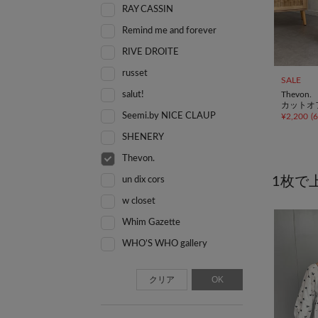
RAY CASSIN
Remind me and forever
RIVE DROITE
russet
SALE
salut!
Thevon.
カットオ
Seemi.by NICE CLAUP
¥
2,200
(
SHENERY
Thevon.
1枚で
un dix cors
w closet
Whim Gazette
WHO’S WHO gallery
クリア
OK