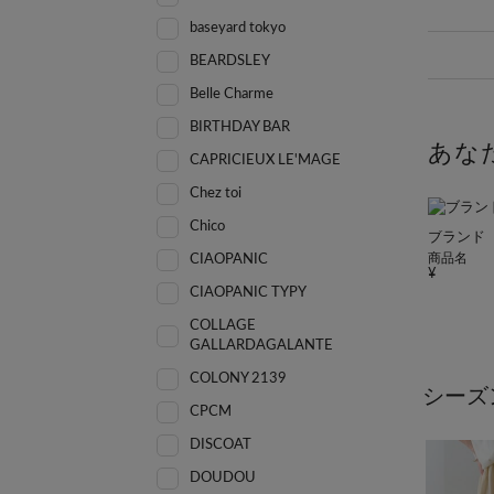
baseyard tokyo
BEARDSLEY
Belle Charme
BIRTHDAY BAR
あな
CAPRICIEUX LE'MAGE
Chez toi
Chico
ブランド
商品名
CIAOPANIC
CIAOPANIC TYPY
COLLAGE
GALLARDAGALANTE
COLONY 2139
シーズ
CPCM
DISCOAT
DOUDOU