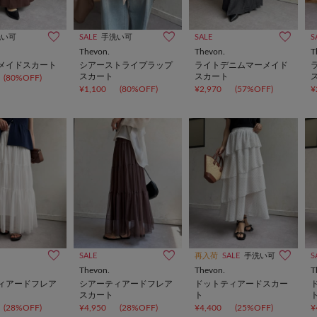
洗い可
SALE
手洗い可
SALE
S
Thevon.
Thevon.
T
メイドスカート
シアーストライプラップ
ライトデニムマーメイド
スカート
スカート
(80%OFF)
¥1,100
(80%OFF)
¥2,970
(57%OFF)
¥
SALE
再入荷
SALE
手洗い可
S
Thevon.
Thevon.
T
ィアードフレア
シアーティアードフレア
ドットティアードスカー
スカート
ト
(28%OFF)
¥4,950
(28%OFF)
¥4,400
(25%OFF)
¥