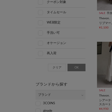
クーポン対象
タイムセール
SALE
手
Thevon.
WEB限定
リブマー
¥1,100
手洗い可
オケージョン
再入荷
クリア
OK
ブランドから探す
SALE
ブランド
Thevon.
シアーテ
3COINS
スカート
¥4,950
ainode