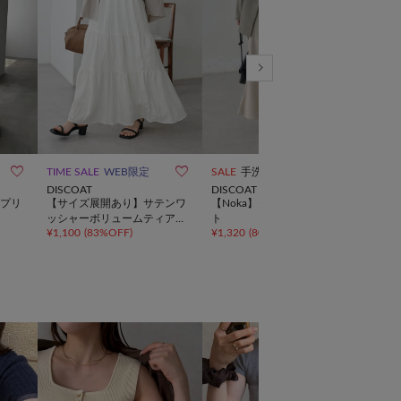
￥1,



TIME SALE
WEB限定
SALE
手洗い可
SALE
DISCOAT
DISCOAT
natur
プリ
【サイズ展開あり】サテンワ
【Noka】セミフレアスカー
エア
¥
2,9
ッシャーボリュームティアー
ト
¥
1,100
(
83%OFF
)
¥
1,320
(
80%OFF
)
ドスカート《WEB限定》