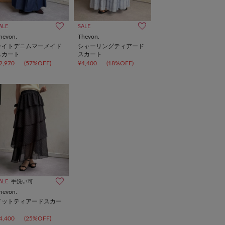
ALE
SALE
hevon.
Thevon.
ライトデニムマーメイド
シャーリングティアード
スカート
スカート
2,970
(57%OFF)
¥4,400
(18%OFF)
ALE
手洗い可
hevon.
ドットティアードスカー
ト
4,400
(25%OFF)