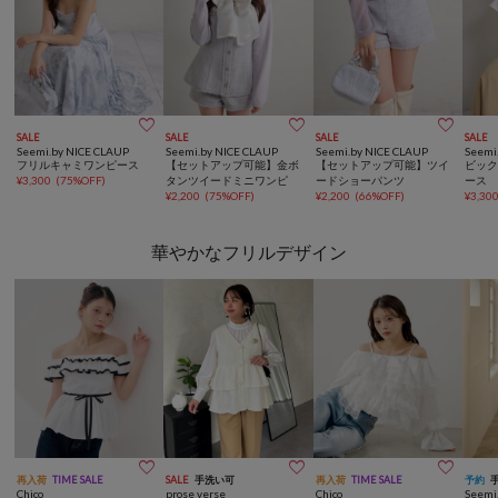



SALE
SALE
SALE
SALE
Seemi.by NICE CLAUP
Seemi.by NICE CLAUP
Seemi.by NICE CLAUP
Seemi
フリルキャミワンピース
【セットアップ可能】金ボ
【セットアップ可能】ツイ
ビッ
¥
3,300
(
75%OFF
)
タンツイードミニワンピ
ードショーパンツ
ース
¥
2,200
(
75%OFF
)
¥
2,200
(
66%OFF
)
¥
3,30
華やかなフリルデザイン



再入荷
TIME SALE
SALE
手洗い可
再入荷
TIME SALE
予約
Chico
prose verse
Chico
Seemi