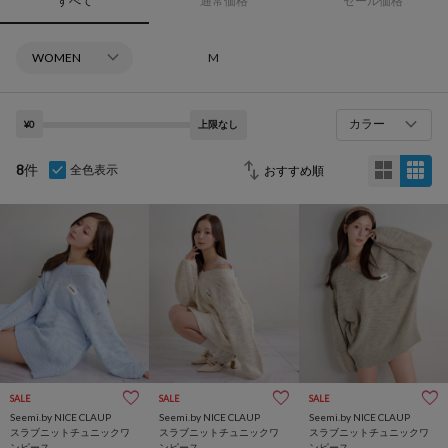
すべて
通常価格
セール価格
M
カラー
¥0
上限なし
8
件
全色表示
SALE
SALE
SALE
Seemi.by NICE CLAUP
Seemi.by NICE CLAUP
Seemi.by NICE CLAUP
スラブニットチュニックワ
スラブニットチュニックワ
スラブニットチュニックワ
ンピース
ンピース
ンピース