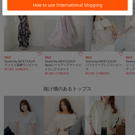



SALE
SALE
SALE
SALE
Seemi.by NICE CLAUP
Seemi.by NICE CLAUP
Seemi.by NICE CLAUP
Seemi
アメスリ花柄ワンピース
backレースアップマーメイ
パフスリーブミニワンピー
ニット
¥
5,500
(
64%OFF
)
ドロングスカート
ス
アッ
¥
3,300
(
72%OFF
)
¥
5,500
(
54%OFF
)
¥
5,50
抜け感のあるトップス