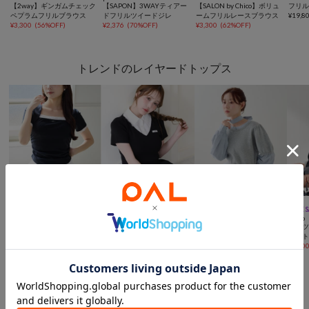
【2way】ギンガムチェック
【SAPON】3WAYティアー
【SALON by Chico】ボリュ
フリ
ペプラムフリルブラウス
ドフリルツイードジレ
ームフリルレースブラウス
¥
19,8
¥
3,300
(
56%OFF
)
¥
2,376
(
70%OFF
)
¥
3,300
(
62%OFF
)
トレンドのレイヤードトップス



TIME SALE
手洗い可
TIME 
one after another NICE
one after another NICE
Kastane
Chico
CLAUP
CLAUP
ドッキングボウタイプルオ
シャツ
【ダイナマイトバッグ対
【ダイナマイトバッグ対
ーバー
ニッ
象】半袖レイヤードトップ
象】レース襟シャツドッキ
¥
1,518
(
80%OFF
)
¥
3,30
ス
¥
5,940
ングニット
¥
6,930
おすすめトピック
Clam Romance