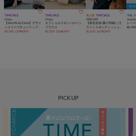
10



TIME SALE
TIME SALE
再入荷
TIME SALE
予約
Chico
Chico
DISCOAT
mysti
【SALON by Chico】デザイ
オフショルリボンバルーン
【新色追加/夏の羽織に♪】
レース
ンスリーブチューリップバ
ブラウス
ライトスポンディッシュ半
¥
6,93
ルーントップス
¥
5,500
(
34%OFF
)
¥
3,300
(
56%OFF
)
袖カーディガン《WEB限
¥
1,650
(
62%OFF
)
定》
PICK UP