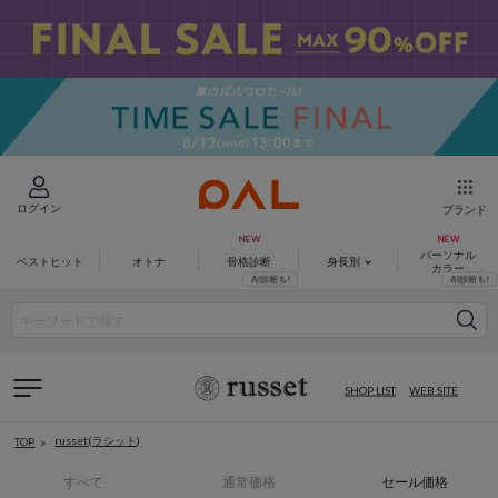
ログイン
ブランド
パーソナル
ベストヒット
オトナ
骨格診断
身長別
カラー
SHOP LIST
WEB SITE
russet(ラシット)
TOP
すべて
通常価格
セール価格