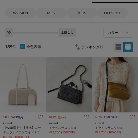
WOMEN
MEN
KIDS
LIFESTYLE
カラー
¥0
上限なし
135
件
全色表示
SALE
WEB限定
NEW
再入荷
NEW
TIME SALE
russet
russet
russet
《WEB限定》【撥水】コー
トラベルサコッシュ
トラベルサコッシュ
デュラナイロンワイドミニ
¥23,760
(10%OFF)
¥23,760
(10%OFF)
ボストンバッグ
¥23,870
(30%OFF)