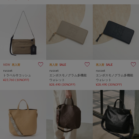
NEW
再入荷
再入荷
SALE
再入荷
SALE
russet
russet
russet
トラベルサコッシュ
エンボスモノグラム多機能
エンボスモノグラム多機能
¥23,760
(10%OFF)
ウォレット
ウォレット
¥28,490
(30%OFF)
¥28,490
(30%OFF)