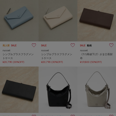
再入荷
SALE
SALE
SALE
動画
russet
russet
russet
シンプルプラスフラグメン
シンプルプラスフラグメン
《7/1再値下げ》がま口長財
トケース
トケース
布
¥20,790
(30%OFF)
¥20,790
(30%OFF)
¥19,800
(50%OFF)