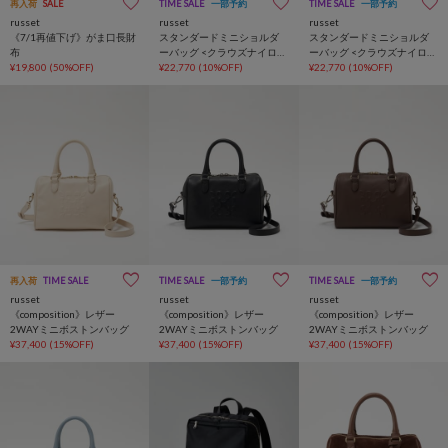
再入荷
SALE
TIME SALE
一部予約
TIME SALE
一部予約
russet
russet
russet
《7/1再値下げ》がま口長財
スタンダードミニショルダ
スタンダードミニショルダ
布
ーバッグ <クラウズナイロン
ーバッグ <クラウズナイロン
¥19,800
(50%OFF)
>
¥22,770
(10%OFF)
>
¥22,770
(10%OFF)
再入荷
TIME SALE
TIME SALE
一部予約
TIME SALE
一部予約
russet
russet
russet
《composition》レザー
《composition》レザー
《composition》レザー
2WAYミニボストンバッグ
2WAYミニボストンバッグ
2WAYミニボストンバッグ
¥37,400
(15%OFF)
¥37,400
(15%OFF)
¥37,400
(15%OFF)