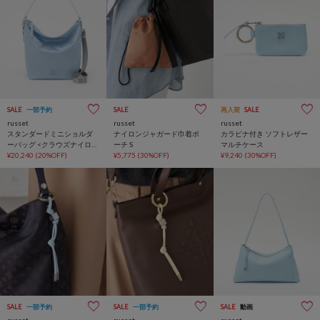
SALE
一部予約
SALE
再入荷
SALE
russet
russet
russet
スタンダードミニショルダ
ナイロンジャガード巾着ポ
カラビナ付き ソフトレザー
ーバッグ <クラウズナイロン
ーチ S
マルチケース
>
¥20,240
(20%OFF)
¥5,775
(30%OFF)
¥9,240
(30%OFF)
SALE
一部予約
SALE
一部予約
SALE
動画