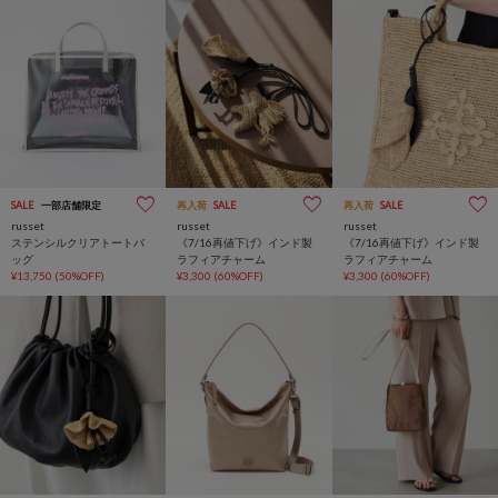
SALE
一部店舗限定
再入荷
SALE
再入荷
SALE
russet
russet
russet
ステンシルクリアトートバ
《7/16再値下げ》インド製
《7/16再値下げ》インド製
ッグ
ラフィアチャーム
ラフィアチャーム
¥13,750
(50%OFF)
¥3,300
(60%OFF)
¥3,300
(60%OFF)