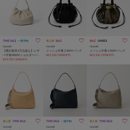
TIME SALE
一部予約
再入荷
SALE
SALE
UNISEX
russet
russet
russet
【累計販売1万点超え】レザ
メッシュ巾着２WAYバッグ
メッシュ巾着２WAYバッグ
ー巾着4WAYショルダーバッ
¥23,100
(30%OFF)
¥23,100
(30%OFF)
グ
¥29,700
(10%OFF)
再入荷
TIME SALE
TIME SALE
一部予約
再入荷
TIME SALE
russet
russet
russet