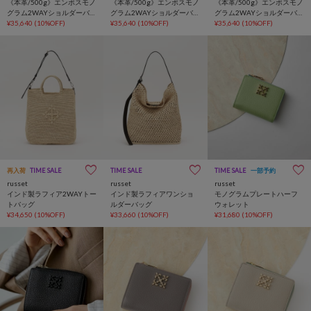
《本革/500g》エンボスモノ
《本革/500g》エンボスモノ
《本革/500g》エンボスモノ
グラム2WAYショルダーバッ
グラム2WAYショルダーバッ
グラム2WAYショルダーバッ
グ
¥35,640
(10%OFF)
グ
¥35,640
(10%OFF)
グ
¥35,640
(10%OFF)
再入荷
TIME SALE
TIME SALE
TIME SALE
一部予約
russet
russet
russet
インド製ラフィア2WAYトー
インド製ラフィアワンショ
モノグラムプレートハーフ
トバッグ
ルダーバッグ
ウォレット
¥34,650
(10%OFF)
¥33,660
(10%OFF)
¥31,680
(10%OFF)