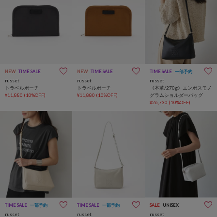
NEW
TIME SALE
NEW
TIME SALE
TIME SALE
一部予約
russet
russet
russet
トラベルポーチ
トラベルポーチ
《本革/270g》エンボスモノ
¥11,880
(10%OFF)
¥11,880
(10%OFF)
グラムショルダーバッグ
¥26,730
(10%OFF)
TIME SALE
一部予約
TIME SALE
一部予約
SALE
UNISEX
russet
russet
russet