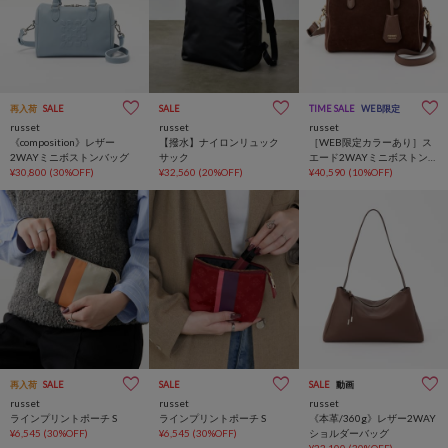
再入荷
SALE
SALE
TIME SALE
WEB限定
russet
russet
russet
《composition》レザー
【撥水】ナイロンリュック
［WEB限定カラーあり］ス
2WAYミニボストンバッグ
サック
エード2WAYミニボストンバ
¥30,800
(30%OFF)
¥32,560
(20%OFF)
ッグ
¥40,590
(10%OFF)
再入荷
SALE
SALE
SALE
動画
russet
russet
russet
ラインプリントポーチ S
ラインプリントポーチ S
《本革/360g》レザー2WAY
¥6,545
(30%OFF)
¥6,545
(30%OFF)
ショルダーバッグ
¥23,100
(30%OFF)