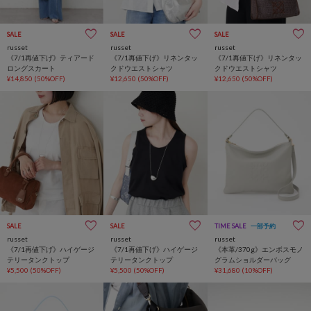
SALE
SALE
SALE
russet
russet
russet
《7/1再値下げ》ティアード
《7/1再値下げ》リネンタッ
《7/1再値下げ》リネンタッ
ロングスカート
クドウエストシャツ
クドウエストシャツ
¥14,850
(50%OFF)
¥12,650
(50%OFF)
¥12,650
(50%OFF)
SALE
SALE
TIME SALE
一部予約
russet
russet
russet
《7/1再値下げ》ハイゲージ
《7/1再値下げ》ハイゲージ
《本革/370g》エンボスモノ
テリータンクトップ
テリータンクトップ
グラムショルダーバッグ
¥5,500
(50%OFF)
¥5,500
(50%OFF)
¥31,680
(10%OFF)