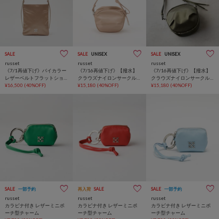
SALE
SALE
UNISEX
SALE
UNISEX
russet
russet
russet
《7/1再値下げ》バイカラー
《7/16再値下げ》【撥水】
《7/16再値下げ》【撥水】
レザーベルトフラットショ
クラウズナイロンサークル
クラウズナイロンサークル
ルダーバッグ
¥16,500
(40%OFF)
ミニショルダーバッグ
¥15,180
(40%OFF)
ミニショルダーバッグ
¥15,180
(40%OFF)
SALE
一部予約
再入荷
SALE
SALE
一部予約
russet
russet
russet
カラビナ付き レザーミニポ
カラビナ付き レザーミニポ
カラビナ付き レザーミニポ
ーチ型チャーム
ーチ型チャーム
ーチ型チャーム