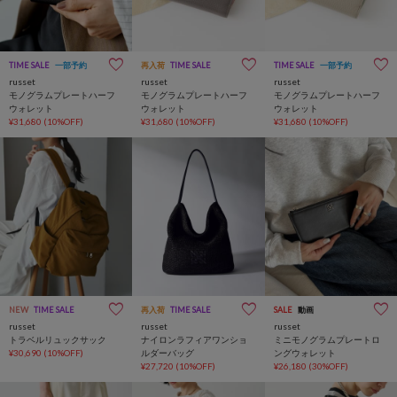
TIME SALE
一部予約
再入荷
TIME SALE
TIME SALE
一部予約
russet
russet
russet
モノグラムプレートハーフ
モノグラムプレートハーフ
モノグラムプレートハーフ
ウォレット
ウォレット
ウォレット
¥31,680
(10%OFF)
¥31,680
(10%OFF)
¥31,680
(10%OFF)
NEW
TIME SALE
再入荷
TIME SALE
SALE
動画
russet
russet
russet
トラベルリュックサック
ナイロンラフィアワンショ
ミニモノグラムプレートロ
¥30,690
(10%OFF)
ルダーバッグ
ングウォレット
¥27,720
(10%OFF)
¥26,180
(30%OFF)