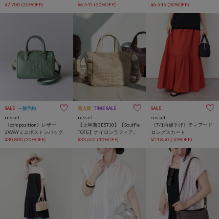
¥7,700
(30%OFF)
¥6,545
(30%OFF)
¥6,545
(30%OFF)
SALE
一部予約
再入荷
TIME SALE
SALE
russet
russet
russet
《composition》レザー
【上半期BEST10】【Souffle
《7/1再値下げ》ティアード
2WAYミニボストンバッグ
TOTE】ナイロンラフィア
ロングスカート
¥30,800
(30%OFF)
2WAYトートバッグ
¥33,660
(10%OFF)
¥14,850
(50%OFF)