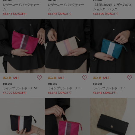
russet
russet
russet
レザーコードバッグチャー
レザーコードバッグチャー
《本革/360g》レザー2WAY
ム
ム
ショルダーバッグ
¥6,545
(30%OFF)
¥6,545
(30%OFF)
¥16,500
(50%OFF)
再入荷
SALE
再入荷
SALE
再入荷
SALE
russet
russet
russet
ラインプリントポーチ M
ラインプリントポーチ S
ラインプリントポーチ S
¥7,700
(30%OFF)
¥6,545
(30%OFF)
¥6,545
(30%OFF)