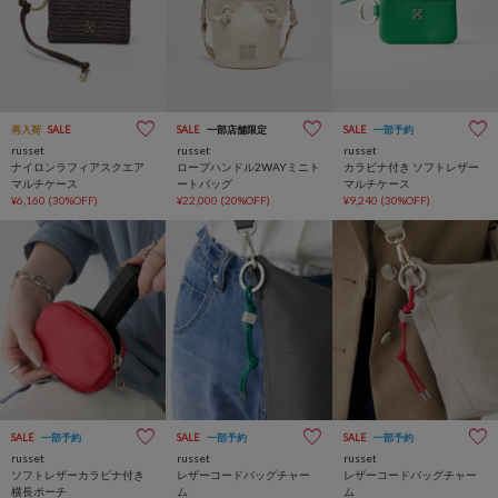
再入荷
SALE
SALE
一部店舗限定
SALE
一部予約
russet
russet
russet
ナイロンラフィアスクエア
ロープハンドル2WAYミニト
カラビナ付き ソフトレザー
マルチケース
ートバッグ
マルチケース
¥6,160
(30%OFF)
¥22,000
(20%OFF)
¥9,240
(30%OFF)
SALE
一部予約
SALE
一部予約
SALE
一部予約
russet
russet
russet
ソフトレザーカラビナ付き
レザーコードバッグチャー
レザーコードバッグチャー
横長ポーチ
ム
ム