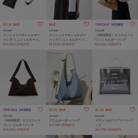
再入荷
SALE
SALE
TIME SALE
WEB限定
russet
russet
russet
メッシュスマホショルダー
メッシュスマホショルダー
《WEB限定》エコスエード
バッグ/ミニショルダーバッ
バッグ/ミニショルダーバッ
ワンショルダーバッグ
グ
¥11,550
(30%OFF)
グ
¥11,550
(30%OFF)
¥33,660
(10%OFF)
TIME SALE
WEB限定
再入荷
SALE
再入荷
SALE
russet
russet
russet
《WEB限定》エコスエード
デニムホーボーバッグ
ステンシルクリアトートバ
ワンショルダーバッグ
¥21,560
(30%OFF)
ッグ
¥33,660
(10%OFF)
¥13,750
(50%OFF)