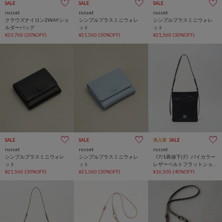
SALE
SALE
SALE
russet
russet
russet
クラウズナイロン2WAYショ
シンプルプラスミニウォレ
シンプルプラスミニウォレ
ルダーバッグ
ット
ット
¥23,760
(20%OFF)
¥21,560
(30%OFF)
¥21,560
(30%OFF)
SALE
SALE
再入荷
SALE
russet
russet
russet
シンプルプラスミニウォレ
シンプルプラスミニウォレ
《7/1再値下げ》バイカラー
ット
ット
レザーベルトフラットショ
¥21,560
(30%OFF)
¥21,560
(30%OFF)
ルダーバッグ
¥16,500
(40%OFF)