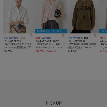
MAX15％OFFクーポン
10



予約
WEB限定
NEW
SALE
WEB限定
予約
WEB限定
動画
SALE
LOUNGEDRESS
GALLARDAGALANTE
LOUNGEDRESS
Whim 
《WEB限定/大人気につき
【着痩せ/さらっと素材】ハ
《WEB限定/再登場/累計販
【GE
リバイバル/累計販売１万枚
ーフスリーブウエストシェ
売数2.5万枚》2WAYロゴプ
スリ
達成》サテンBIGシャツ
¥
20,900
イプシャツ
¥
16,940
(
30%OFF
)
ルオーバー
¥
14,300
¥
17,6
PICK UP