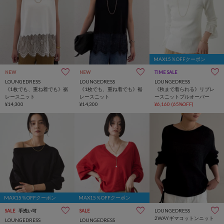
MAX15％OFFクーポン
NEW
NEW
TIME SALE
オケージョン
LOUNGEDRESS
LOUNGEDRESS
LOUNGEDRESS
《1枚でも、重ね着でも》裾
《1枚でも、重ね着でも》裾
《秋まで着られる》リブレ
レースニット
レースニット
ースニットプルオーバー
¥14,300
¥14,300
¥6,160
(65%OFF)
MAX15％OFFクーポン
MAX15％OFFクーポン
LOUNGEDRESS
SALE
手洗い可
SALE
2WAYギマコットンニット
LOUNGEDRESS
LOUNGEDRESS