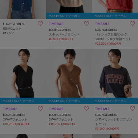
MAX15％OFFクーポン
MAX15％OFFクーポン
LOUNGEDRESS
TIME SALE
TIME SALE
総針衿ニット
LOUNGEDRESS
LOUNGEDRESS
¥17,600
スキッパーポロニット
《オンオフ万能/シルク
¥8,800
(50%OFF)
100%》 シルク半袖ニット
¥13,200
(40%OFF)
MAX15％OFFクーポン
MAX15％OFFクーポン
MAX15％OFFクーポン
TIME SALE
TIME SALE
TIME SALE
LOUNGEDRESS
LOUNGEDRESS
LOUNGEDRESS
2WAYツヤニット
2WAYツヤニット
シアーカレッジロゴプリン
¥10,780
(30%OFF)
¥10,780
(30%OFF)
トニット
¥6,160
(60%OFF)