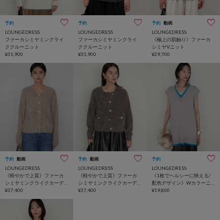
予約
予約
予約
動画
LOUNGEDRESS
LOUNGEDRESS
LOUNGEDRESS
ファーカシミヤミンクライ
ファーカシミヤミンクライ
《極上の肌触り》ファーカ
ククルーニット
ククルーニット
シミヤVニット
¥31,900
¥31,900
¥29,700
予約
動画
予約
動画
予約
LOUNGEDRESS
LOUNGEDRESS
LOUNGEDRESS
《軽やかで上質》ファーカ
《軽やかで上質》ファーカ
《1枚でヘルシーに映える/
シミヤミンクライクカーデ
シミヤミンクライクカーデ
配色デザイン》Wカラーニ
ィガン
¥37,400
ィガン
¥37,400
ットベスト
¥19,800