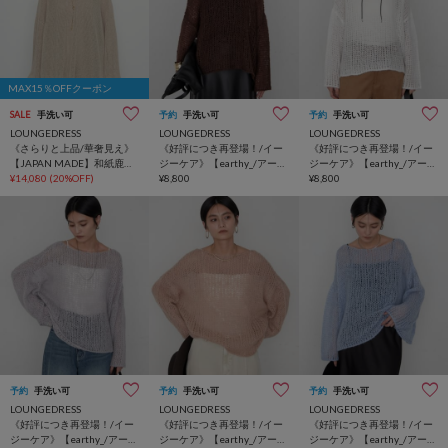
MAX15％OFFクーポン
SALE
手洗い可
予約
手洗い可
予約
手洗い可
LOUNGEDRESS
LOUNGEDRESS
LOUNGEDRESS
《さらりと上品/華奢見え》
《好評につき再登場！/イー
《好評につき再登場！/イー
【JAPAN MADE】和紙鹿子
ジーケア》【earthy_/アーシ
ジーケア》【earthy_/アーシ
2WAYニット
¥14,080
(20%OFF)
ー】シアーハンドライクニ
¥8,800
ー】シアーハンドライクニ
¥8,800
ット
ット
予約
手洗い可
予約
手洗い可
予約
手洗い可
LOUNGEDRESS
LOUNGEDRESS
LOUNGEDRESS
《好評につき再登場！/イー
《好評につき再登場！/イー
《好評につき再登場！/イー
ジーケア》【earthy_/アーシ
ジーケア》【earthy_/アーシ
ジーケア》【earthy_/アーシ