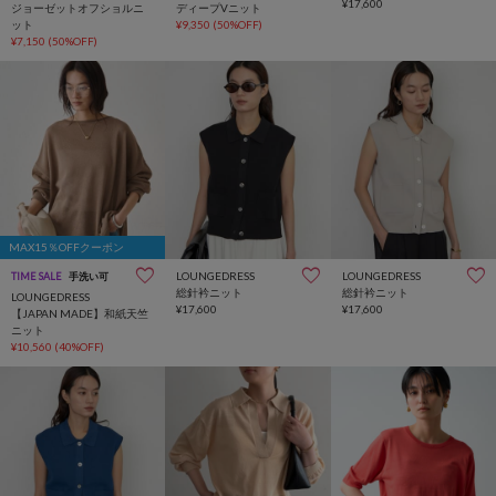
¥17,600
ジョーゼットオフショルニ
ディープVニット
ット
¥9,350
(50%OFF)
¥7,150
(50%OFF)
MAX15％OFFクーポン
LOUNGEDRESS
LOUNGEDRESS
TIME SALE
手洗い可
総針衿ニット
総針衿ニット
LOUNGEDRESS
¥17,600
¥17,600
【JAPAN MADE】和紙天竺
ニット
¥10,560
(40%OFF)