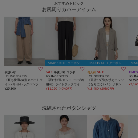
おすすめトピック
お尻周りカバーアイテム
MAX15％OFFクーポン
MAX15％OFFクーポン
MA



手洗い可
SALE
手洗い可
コラボ
再入荷
SALE
TIME 
LOUNGEDRESS
LOUNGEDRESS
LOUNGEDRESS
LOUN
《夏も快適/体型カバー》ラ
《夏に快適/セットアップ着
《累計1.5万枚/洗えてシワ
NEW
イトバレルレッグパンツ
用可》ライトタックワイド
になりにくい！》リネンラ
¥
7,04
¥
25,300
パンツ
¥
11,220
(
40%OFF
)
イクシアージャケット
¥
18,480
(
20%OFF
)
洗練されたボタンシャツ