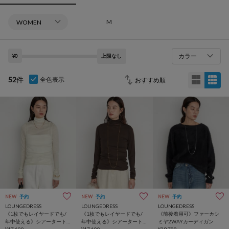
M
カラー
¥0
上限なし
52
件
全色表示
NEW
予約
NEW
予約
NEW
予約
LOUNGEDRESS
LOUNGEDRESS
LOUNGEDRESS
《1枚でもレイヤードでも/
《1枚でもレイヤードでも/
《前後着用可》ファーカシ
年中使える》シアータート
年中使える》シアータート
ミヤ2WAYカーディガン
ル
¥17,600
ル
¥17,600
¥29,700