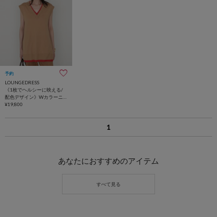
予約
LOUNGEDRESS
《1枚でヘルシーに映える/
配色デザイン》Wカラーニ
ットベスト
¥19,800
1
あなたにおすすめのアイテム