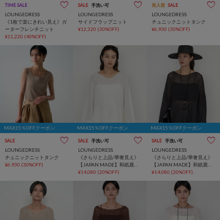
TIME SALE
SALE
手洗い可
再入荷
SALE
LOUNGEDRESS
LOUNGEDRESS
LOUNGEDRESS
《1枚で楽にきれい見え》ガ
サイドフラップニット
チュニックニットタンク
ーターフレンチニット
¥12,320
(30%OFF)
¥6,930
(30%OFF)
¥11,220
(40%OFF)
MAX15％OFFクーポン
MAX15％OFFクーポン
MAX15％OFFクーポン
SALE
SALE
手洗い可
SALE
手洗い可
LOUNGEDRESS
LOUNGEDRESS
LOUNGEDRESS
チュニックニットタンク
《さらりと上品/華奢見え》
《さらりと上品/華奢見え》
¥6,930
(30%OFF)
【JAPAN MADE】和紙鹿子
【JAPAN MADE】和紙鹿子
2WAYニット
¥14,080
(20%OFF)
2WAYニット
¥14,080
(20%OFF)