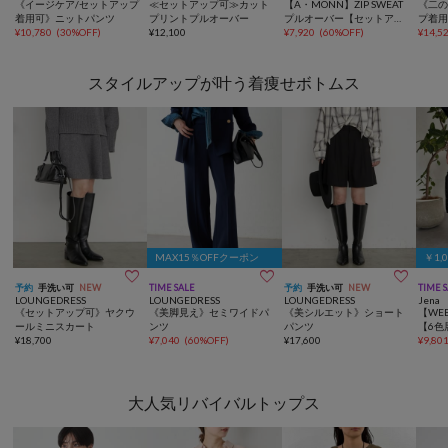
《イージケア/セットアップ
≪セットアップ可≫カット
【A・MONN】ZIP SWEAT
《二の
着用可》ニットパンツ
プリントプルオーバー
プルオーバー【セットアッ
プ着
¥
10,780
(
30%OFF
)
¥
12,100
プ可】
¥
7,920
(
60%OFF
)
ジャ
¥
14,5
スタイルアップが叶う着痩せボトムス
MAX15％OFFクーポン
￥1,



予約
手洗い可
NEW
TIME SALE
予約
手洗い可
NEW
TIME 
LOUNGEDRESS
LOUNGEDRESS
LOUNGEDRESS
Jena 
《セットアップ可》ヤクウ
《美脚見え》セミワイドパ
《美シルエット》ショート
【WE
ールミニスカート
ンツ
パンツ
【6色
¥
18,700
¥
7,040
(
60%OFF
)
¥
17,600
ラー
¥
9,80
ンツ2
大人気リバイバルトップス