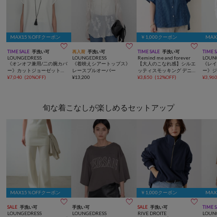
MAX15％OFFクーポン
￥1,000クーポン
MA



TIME SALE
手洗い可
再入荷
手洗い可
TIME SALE
手洗い可
TIME 
LOUNGEDRESS
LOUNGEDRESS
Remind me and forever
LOUN
《オンオフ兼用/二の腕カバ
《着映えシアートップス》
【大人のこなれ感】シルエ
《レイ
ー》カットジョーゼットフ
レースプルオーバー
ッティスモッキング デニム
ー》
レンチブラウス
¥
7,040
(
20%OFF
)
¥
13,200
刺繍シャツ
¥
3,850
(
12%OFF
)
ブラウ
¥
3,96
旬な着こなしが楽しめるセットアップ
MAX15％OFFクーポン
￥1,000クーポン
MA



SALE
手洗い可
手洗い可
SALE
手洗い可
TIME 
LOUNGEDRESS
LOUNGEDRESS
RIVE DROITE
LOUN