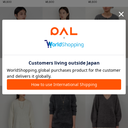
ー】シアーハンドライクニ
¥8,800
ー】シアーハンドライクニ
¥8,800
ー】シアーハンドライクニ
¥8,800
ット
ット
ット
予約
手洗い可
予約
動画
予約
動画
LOUNGEDRESS
LOUNGEDRESS
LOUNGEDRESS
《1枚でもレイヤードでも/
《前後着用可》ファーカシ
《前後着用可》ファーカシ
年中使える》シアータート
ミヤ2WAYカーディガン
ミヤ2WAYカーディガン
ル
¥17,600
¥29,700
¥29,700