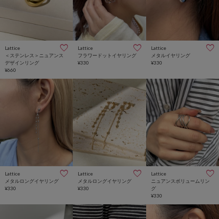
Lattice
Lattice
Lattice
＜ステンレス＞ニュアンス
フラワードットイヤリング
メタルイヤリング
デザインリング
¥330
¥330
¥660
Lattice
Lattice
Lattice
メタルロングイヤリング
メタルロングイヤリング
ニュアンスボリュームリン
¥330
¥330
グ
¥330