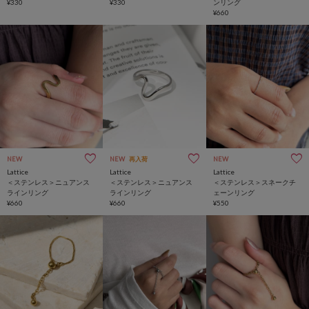
¥330
¥330
ンリング
¥660
NEW
NEW
再入荷
NEW
Lattice
Lattice
Lattice
＜ステンレス＞ニュアンス
＜ステンレス＞ニュアンス
＜ステンレス＞スネークチ
ラインリング
ラインリング
ェーンリング
¥660
¥660
¥550