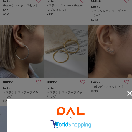
Lattice
Lattice
UNISEX
チェーンネックレスセット
<ステンレス>ハートチェー
Lattice
(2P)
ンブレスレット
＜ステンレス＞フープイヤ
¥660
¥990
リング
¥990
Lattice
UNISEX
UNISEX
リボンピアスセット(4P)
Lattice
Lattice
¥330
＜ステンレス＞フープイヤ
＜ステンレス＞フープイヤ
リング
リング
¥990
¥990