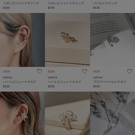
リボンビジューイヤリング
リボンビジューイヤリング
パールイヤリング
¥330
¥330
¥330
NEW
NEW
NEW
Lattice
Lattice
Lattice
ハートビジューイヤカフ
ハートビジューイヤカフ
フラワーパールイヤカフ
¥330
¥330
¥330