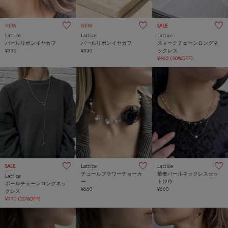
NEW
NEW
SALE
Lattice
Lattice
Lattice
パールリボンイヤカフ
パールリボンイヤカフ
スネークチェーンロングネ
¥330
¥330
ックレス
¥462
(30%OFF)
Lattice
Lattice
SALE
チュールフラワーチョーカ
華奢パールネックレスセッ
Lattice
ー
ト(2P)
ボールチェーンロングネッ
¥660
¥660
クレス
¥770
(30%OFF)