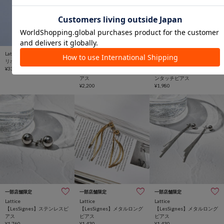
Lattice
一部店舗限定
一部店舗限定
リボンピアスセット(4P)
Lattice
Lattice
¥330
【LesSignes】ステンレスピ
【LesSignes】ステンレスワ
アス
ンタッチピアス
¥2,200
¥1,980
一部店舗限定
一部店舗限定
一部店舗限定
Lattice
Lattice
Lattice
【LesSignes】ステンレスピ
【LesSignes】メタルロング
【LesSignes】メタルロング
アス
ピアス
ピアス
¥1,760
¥1,430
¥1,430