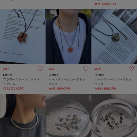
¥693
(30%OFF)
SALE
SALE
SALE
Lattice
Lattice
Lattice
フラワーストーンコードネ
ハートストーンコードネッ
ハートストーンコードネッ
ックレス
クレス
クレス
¥693
(30%OFF)
¥693
(30%OFF)
¥693
(30%OFF)