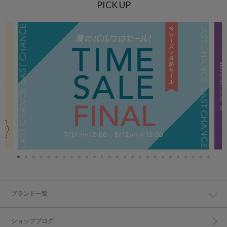
PICK UP
ブランド一覧
ショップブログ