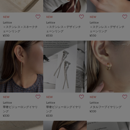
NEW
NEW
NEW
Lattice
Lattice
Lattice
＜ステンレス＞スネークチ
＜ステンレス＞デザインチ
＜ステンレス＞デザインチ
ェーンリング
ェーンリング
ェーンリング
¥550
¥550
¥550
NEW
NEW
NEW
Lattice
Lattice
Lattice
華奢ビジューロングイヤリ
華奢ビジューロングイヤリ
メタルフープイヤリング
ング
ング
¥330
¥330
¥330