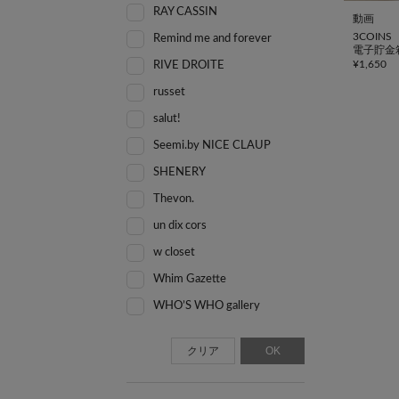
RAY CASSIN
動画
3COINS
Remind me and forever
電子貯金
¥
1,650
RIVE DROITE
russet
salut!
Seemi.by NICE CLAUP
SHENERY
Thevon.
un dix cors
w closet
Whim Gazette
WHO’S WHO gallery
クリア
OK