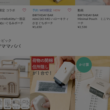


限定
コラボ
予約
WEB限定
NEW
動画
BIRTHDAY BAR
BIRTHDAY BAR
e×HelloKitty/一部店
mimi DO-MO ハローキティ
Minimal Pouch ミニ
 ぬいぐるみポーチ
がまぐちポーチ
ーチ
¥
1,650
¥
2,530
トピック
/ママパパ