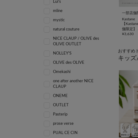
Lui's
mline
一部店舗
Kastane
mystic
【Kastan
舗限定】
natural couture
¥
3,630
NICE CLAUP / OLIVE des
OLIVE OUTLET
おすすめ
NOLLEY'S
キッズ
OLIVE des OLIVE
Omekashi
one after another NICE
CLAUP
ONEME
OUTLET
Pasterip
prose verse
PUAL CE CIN