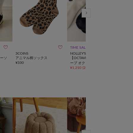



TIME SALE
SALE
3COINS
NOLLEY'S
Latti
ーソ
アニマル柄ソックス
【OCTAVE OCTAVE/オクタ
シア
¥
330
¥
275
ーブ オクターブ】別注クジ
¥
1,210
(
26%OFF
)
ラショートソックス