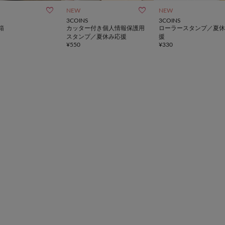


NEW
NEW
3COINS
3COINS
箱
カッター付き個人情報保護用
ローラースタンプ／夏休
スタンプ／夏休み応援
援
¥
550
¥
330