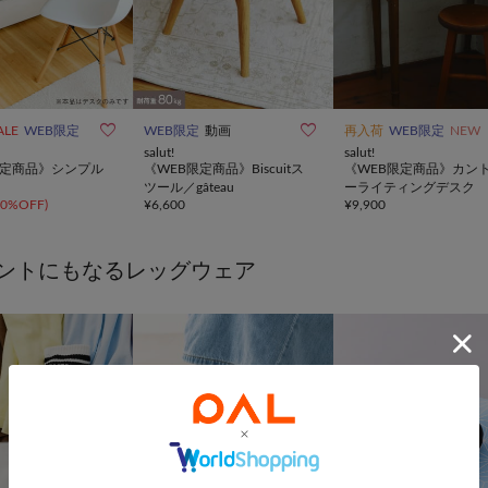


ALE
WEB限定
WEB限定
動画
再入荷
WEB限定
NEW
salut!
salut!
限定商品》シンプル
《WEB限定商品》Biscuitス
《WEB限定商品》カン
ツール／gâteau
ーライティングデスク
20%OFF
)
¥
6,600
¥
9,900
ントにもなるレッグウェア