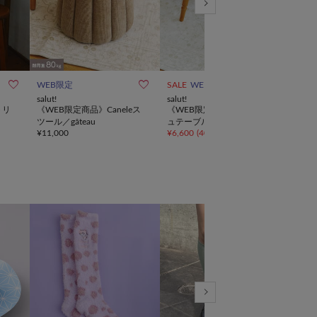



WEB限定
SALE
WEB限定
動画
WE
salut!
salut!
salut!
トリ
《WEB限定商品》Caneleス
《WEB限定商品》ディッシ
《WE
ツール／gâteau
ュテーブル／gâteau
ール／
¥
11,000
¥
6,600
(
40%OFF
)
¥
6,6