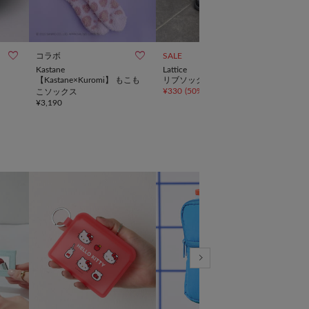



コラボ
SALE
SALE
Kastane
Lattice
Kast
【Kastane×Kuromi】 もこも
リブソックス
【新
¥
330
(
50%OFF
)
こソックス
クス
¥
3,190
¥
1,1