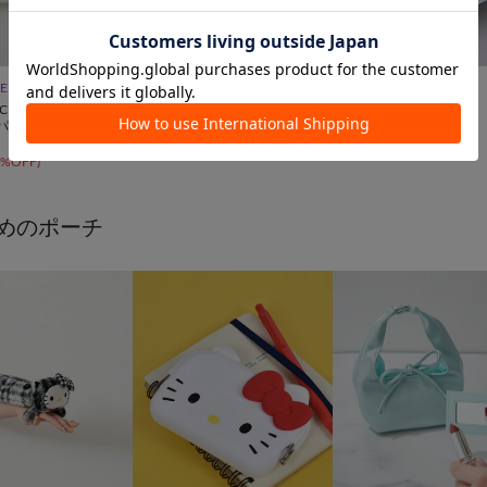


LE
一部店舗限定
NEW
CIN
3COINS
3COINS
SUSHISOCKS
】パイルソールソック
アメリブルーズソックス
¥
660
¥
330
5%OFF
)
めのポーチ