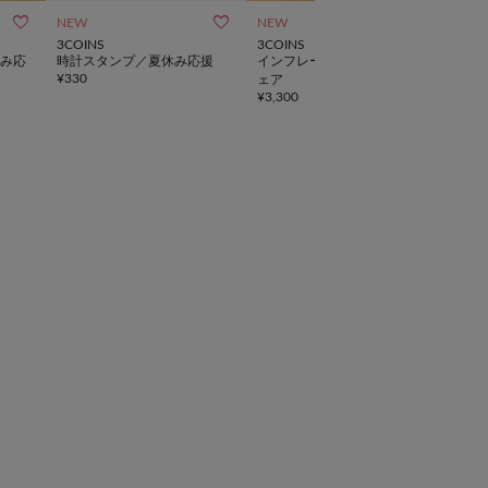



NEW
NEW
NEW
3COINS
3COINS
3CO
み応
時計スタンプ／夏休み応援
インフレータブルシーソーチ
おう
¥
330
¥
1,3
ェア
¥
3,300