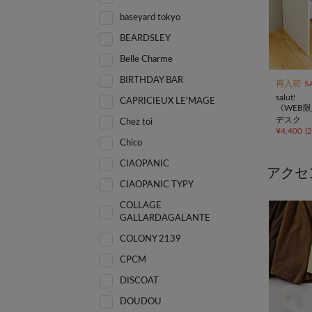
baseyard tokyo
BEARDSLEY
Belle Charme
BIRTHDAY BAR
再入荷
S
salut!
CAPRICIEUX LE'MAGE
《WEB
デスク
Chez toi
¥
4,400
(
Chico
CIAOPANIC
アクセ
CIAOPANIC TYPY
COLLAGE
GALLARDAGALANTE
COLONY 2139
CPCM
DISCOAT
DOUDOU