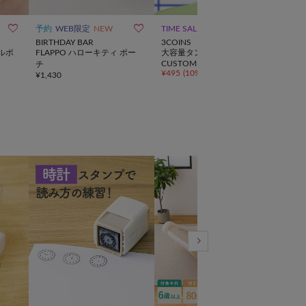



予約
WEB限定
NEW
TIME SALE
NEW
BIRTHDAY BAR
3COINS
3CO
マルポ
FLAPPO ハローキティ ポー
大容量タンブラー用ポーチ／
ミル
CUSTOM TUMBLER
チ
ル
¥
495
(
10%OFF
)
¥
1,430
¥
880