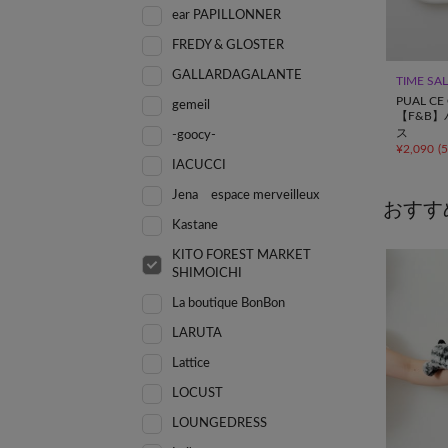
ear PAPILLONNER
FREDY & GLOSTER
GALLARDAGALANTE
TIME SA
PUAL CE 
gemeil
【F&B
ス
-goocy-
¥
2,090
(
IACUCCI
Jena espace merveilleux
おすす
Kastane
KITO FOREST MARKET
SHIMOICHI
La boutique BonBon
LARUTA
Lattice
LOCUST
LOUNGEDRESS