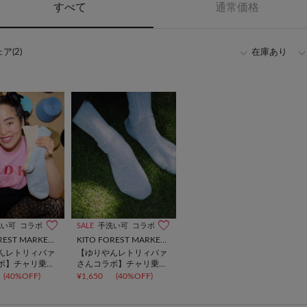
すべて
通常価格
ア(2)
在庫あり
洗い可
コラボ
SALE
手洗い可
コラボ
KITO FOREST MARKET SHIMOICHI
KITO FOREST MARKET SHIMOICHI
んレトリィバァ
【ゆりやんレトリィバァ
ボ】チャリ乗っ
さんコラボ】チャリ乗っ
ソックス
ちゃってソックス
(40%OFF)
¥1,650
(40%OFF)