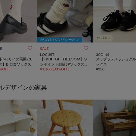
2BUY10％OFFクーポン


LE
SALE
LOCUST
3COINS
/M.Lサイズ展開/ユ
【FRUIT OF THE LOOM】ワ
スラブラメメッシュクル
ス】B ロゴソックス
ンポイント刺繍3Pソックス
ックス
%OFF
)
②
¥
1,100
(
33%OFF
)
¥
330
ルデザインの家具