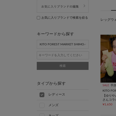
お気に入りブランドで検索を絞る
レッグウェ
キーワードから探す
検索
タイプから探す
SALE
手
レディース
【ゆりや
さんコラ
ちゃって
¥1,650
メンズ
キッズ