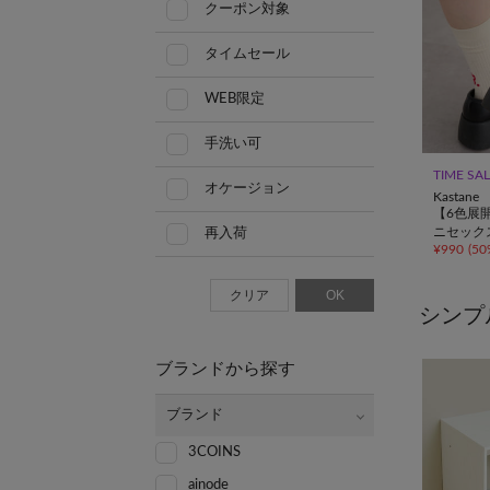
クーポン対象
タイムセール
WEB限定
手洗い可
TIME SA
オケージョン
Kastane
【6色展開
ニセック
再入荷
¥
990
(
50
クリア
OK
シンプ
ブランドから探す
ブランド
3COINS
ainode