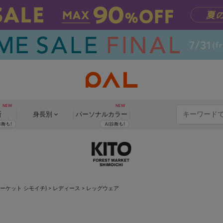
断
身長別
パーソナル
カラー
ストマーケット シモイチ)
>
レディース
> レッグウェア