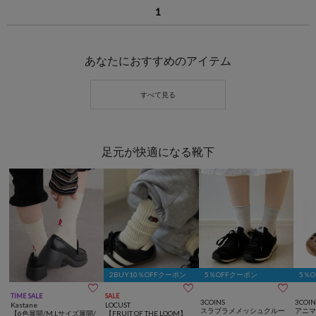
1
あなたにおすすめのアイテム
足元が快適になる靴下
2BUY10％OFFクーポン
5％OFFクーポン
5％



TIME SALE
SALE
3COINS
3COIN
Kastane
LOCUST
スラブラメメッシュクルー
アニ
【6色展開/M.Lサイズ展開/
【FRUIT OF THE LOOM】