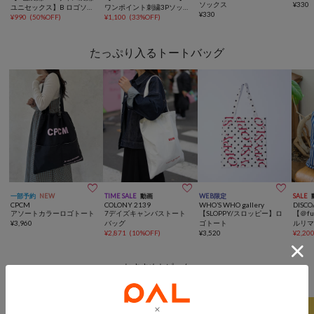
ソックス
¥
330
ユニセックス】B ロゴソッ
ワンポイント刺繍3Pソック
¥
330
クス
¥
990
(
50%OFF
)
ス②
¥
1,100
(
33%OFF
)
たっぷり入るトートバッグ



一部予約
NEW
TIME SALE
動画
WEB限定
SALE
CPCM
COLONY 2139
WHO’S WHO gallery
DISCO
アソートカラーロゴトート
7デイズキャンバストート
【SLOPPY/スロッピー】ロ
【＠fu
¥
3,960
バッグ
ゴトート
ルリ
¥
2,871
(
10%OFF
)
¥
3,520
ントト
¥
2,20
定カ
おすすめトピック
セクションファッショングッズ