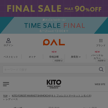
ログイン
ブランド
パーソナル
ベストヒット
オトナ
骨格診断
身長別
カラー
WEB SITE
KITO FOREST MARKET SHIMOICHI(キト フォレストマーケット シモイチ)
TOP
レディース