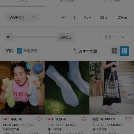
すべて
通常価格
セール価格
M
L
XL～
22cm
23cm
カラー
¥0
上限なし
10
件
全色表示
SALE
手洗い可
SALE
手洗い可
手洗い可
UNISEX
KITO FOREST MARKET
KITO FOREST MARKET
KITO FOREST MARKET
SHIMOICHI
SHIMOICHI
SHIMOICHI
【ゆりやんレトリィバァさ
【ゆりやんレトリィバァさ
ロゴトートバック