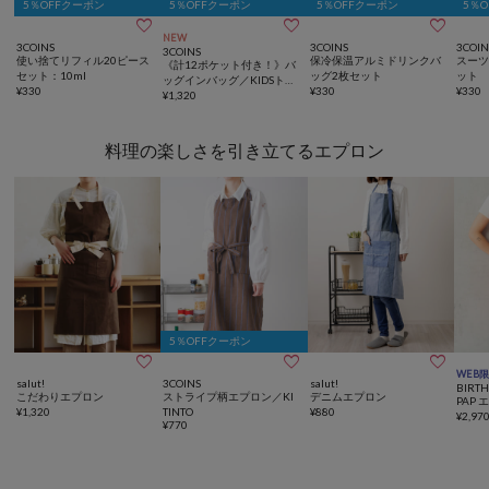
5％OFFクーポン
5％OFFクーポン
5％OFFクーポン
5％



NEW
3COINS
3COINS
3COIN
3COINS
使い捨てリフィル20ピース
保冷保温アルミドリンクバ
スーツ
《計12ポケット付き！》バ
セット：10ml
ッグ2枚セット
ット
ッグインバッグ／KIDSトラ
¥
330
¥
330
¥
330
ベル
¥
1,320
料理の楽しさを引き立てるエプロン
5％OFFクーポン



WEB
salut!
3COINS
salut!
BIRT
こだわりエプロン
ストライプ柄エプロン／KI
デニムエプロン
PAP
¥
1,320
TINTO
¥
880
¥
2,97
¥
770