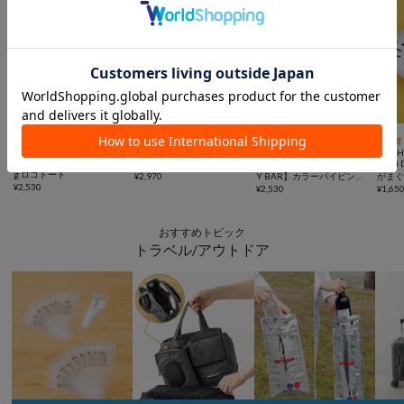



予約
WEB限定
コラボ
再入荷
BIRTHDAY BAR
BIRTHDAY BAR
BIRTHDAY BAR
BIRT
WOVEN DAYS Logo Tote Ba
【MYUUA】トートバッグ
【COFFEE BOY×BIRTHDA
mimi
g ロゴトート
¥
2,970
Y BAR】カラーパイピング
がま
¥
2,530
トートバッグ
¥
2,530
¥
1,65
おすすめトピック
トラベル/アウトドア