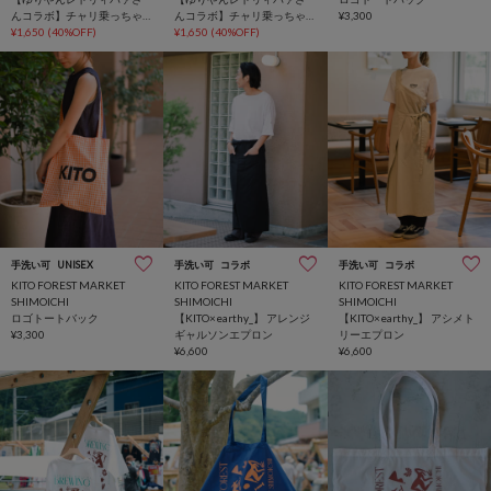
んコラボ】チャリ乗っちゃ
んコラボ】チャリ乗っちゃ
¥3,300
ってソックス
¥1,650
(40%OFF)
ってソックス
¥1,650
(40%OFF)
手洗い可
UNISEX
手洗い可
コラボ
手洗い可
コラボ
KITO FOREST MARKET
KITO FOREST MARKET
KITO FOREST MARKET
SHIMOICHI
SHIMOICHI
SHIMOICHI
ロゴトートバック
【KITO×earthy_】 アレンジ
【KITO×earthy_】 アシメト
¥3,300
ギャルソンエプロン
リーエプロン
¥6,600
¥6,600