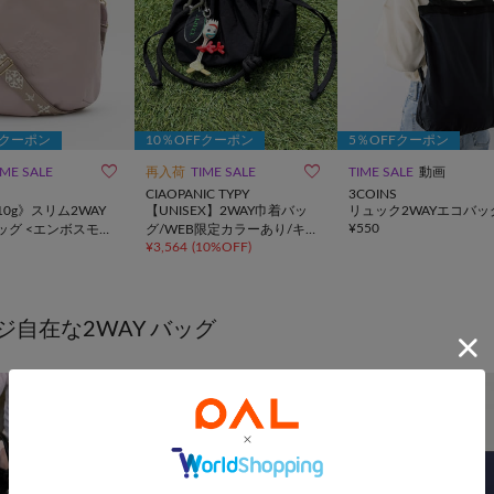
Fクーポン
10％OFFクーポン
5％OFFクーポン


IME SALE
再入荷
TIME SALE
TIME SALE
動画
CIAOPANIC TYPY
3COINS
10g》スリム2WAY
【UNISEX】2WAY巾着バッ
リュック2WAYエコバッ
¥
550
ッグ <エンボスモノ
グ/WEB限定カラーあり/キー
¥
3,564
(
10%OFF
)
ホルダー付き
ジ自在な2WAY バッグ