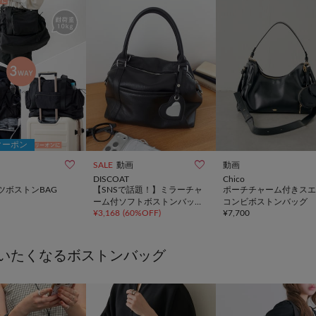
クーポン


SALE
動画
動画
DISCOAT
Chico
ツボストンBAG
【SNSで話題！】ミラーチャ
ポーチチャーム付きスエ
ーム付ソフトボストンバッグ
コンビボストンバッグ
¥
3,168
(
60%OFF
)
¥
7,700
《詳細動画あり》
いたくなるボストンバッグ