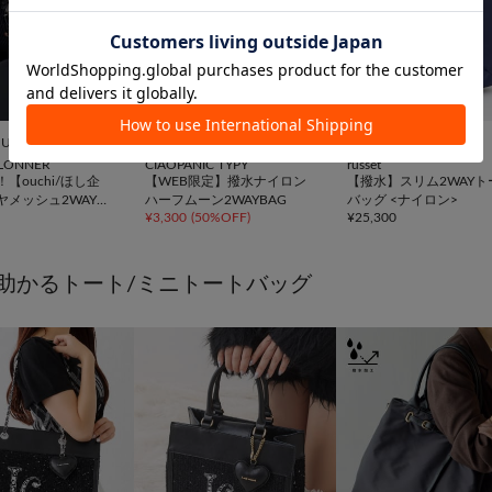
10％OFFクーポン


UNISEX
TIME SALE
WEB限定
再入荷
動画
ILLONNER
CIAOPANIC TYPY
russet
【ouchi/ほし企
【WEB限定】撥水ナイロン
【撥水】スリム2WAYト
ヤメッシュ2WAYト
ハーフムーン2WAYBAG
バッグ <ナイロン>
¥
3,300
(
50%OFF
)
¥
25,300
グ Sサイズ
助かるトート/ミニトートバッグ