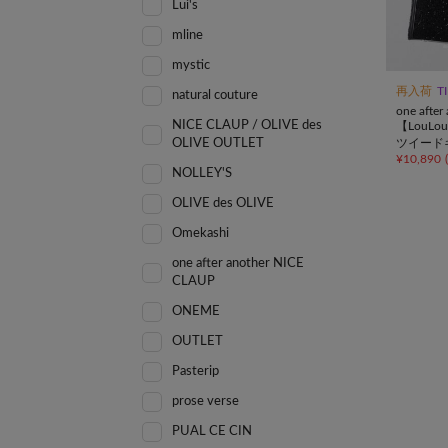
Lui's
mline
mystic
再入荷
T
natural couture
one afte
NICE CLAUP / OLIVE des
【LouL
OLIVE OUTLET
ツイード
¥
10,890
(
ト/推し
NOLLEY'S
OLIVE des OLIVE
Omekashi
one after another NICE
CLAUP
ONEME
OUTLET
Pasterip
prose verse
PUAL CE CIN