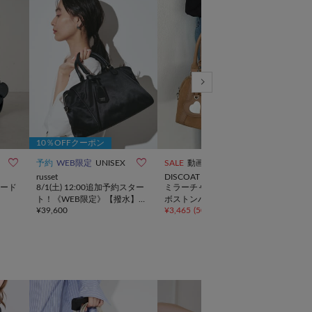
10％OFFクーポン



予約
WEB限定
UNISEX
SALE
動画
NEW
russet
DISCOAT
ear 
ード
8/1(土) 12:00追加予約スター
ミラーチャーム付ソフトミニ
再販
ト！《WEB限定》【撥水】
ボストンバッグ《詳細動画あ
画》
¥
39,600
¥
3,465
(
50%OFF
)
¥
25,
クラウズナイロン2WAYボス
り》
トン
トンバッグ