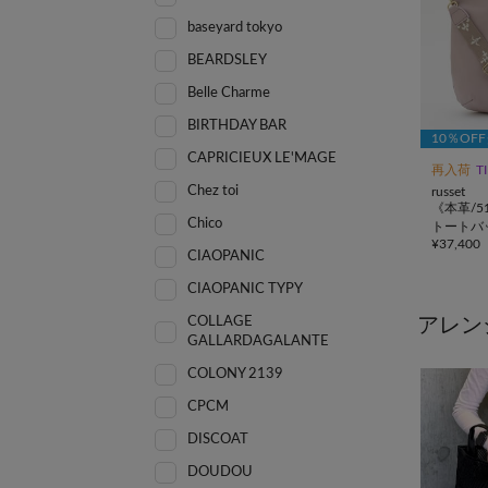
baseyard tokyo
BEARDSLEY
Belle Charme
BIRTHDAY BAR
10％OF
CAPRICIEUX LE'MAGE
再入荷
T
Chez toi
russet
《本革/5
Chico
トートバ
¥
37,400
グラム>
CIAOPANIC
CIAOPANIC TYPY
アレン
COLLAGE
GALLARDAGALANTE
COLONY 2139
CPCM
DISCOAT
DOUDOU