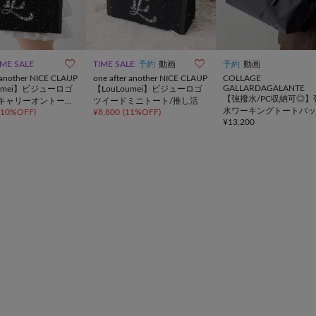


IME SALE
TIME SALE
予約
動画
予約
動画
r another NICE CLAUP
one after another NICE CLAUP
COLLAGE
GALLARDAGALANTE
oumei】ビジューロゴ
【LouLoumei】ビジューロゴ
【強撥水/PC収納可◎】
キャリーオントー
ツイードミニトート/推し活
水ワーキングトートバッ
10%OFF
)
¥
8,800
(
11%OFF
)
活
¥
13,200