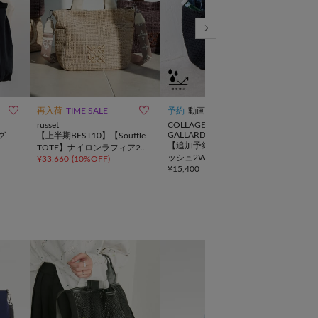
10



再入荷
TIME SALE
予約
動画
TIME
russet
COLLAGE
CIAO
GALLARDAGALANTE
グ
【上半期BEST10】【Souffle
【SO
【追加予約受付中】強撥水メ
TOTE】ナイロンラフィア2W
【新
ッシュ2WAYトートバッグ
¥
33,660
(
10%OFF
)
¥
10,
AYトートバッグ
タッ
¥
15,400
AG