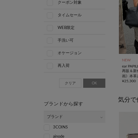
クーポン対象
タイムセール
WEB限定
手洗い可
オケージョン
NEW
再入荷
ear PAP
再販＆新色
画》本革
¥
25,300
トンバッ
クリア
OK
気分で
ブランドから探す
ブランド
3COINS
ainode