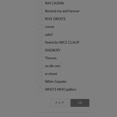
RAY CASSIN
Remind me and forever
RIVE DROITE
russet
salut!
Seemi.by NICE CLAUP
SHENERY
Thevon.
un dix cors
w closet
Whim Gazette
WHO’S WHO gallery
クリア
OK