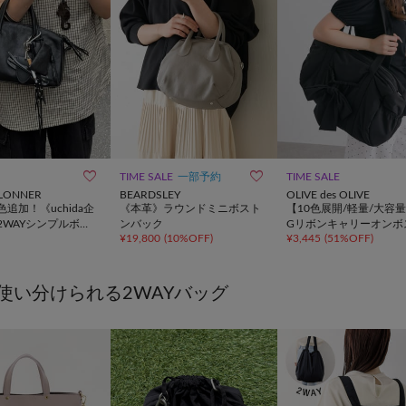


TIME SALE
一部予約
TIME SALE
ILLONNER
BEARDSLEY
OLIVE des OLIVE
追加！《uchida企
《本革》ラウンドミニボスト
【10色展開/軽量/大容量
2WAYシンプルボス
ンバック
Gリボンキャリーオンボ
¥
19,800
(
10%OFF
)
¥
3,445
(
51%OFF
)
グ
ンバッグ
使い分けられる2WAYバッグ