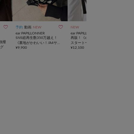



予約
動画
NEW
NEW
一部
ear PAPILLONNER
ear PAPILLONNER
DIS
SNS総再生数350万越え！
再販！《ouchi企画》アジャ
【累
強撥
《裏地がかわいい！/A4サイ
スタートートバッグ横型
ポケ
グ
¥
9,900
¥
12,100
¥
5,5
ズ対応》アジャスタートート
ティ
バッグ
《詳