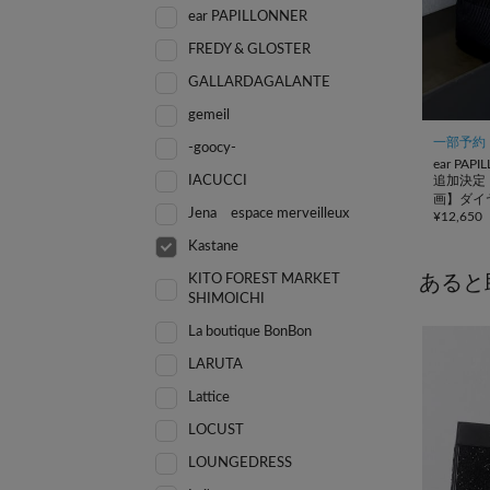
ear PAPILLONNER
FREDY & GLOSTER
GALLARDAGALANTE
gemeil
一部予約
-goocy-
ear PAP
IACUCCI
追加決定！
画】ダイ
Jena espace merveilleux
¥
12,650
ートバッ
Kastane
KITO FOREST MARKET
あると
SHIMOICHI
La boutique BonBon
LARUTA
Lattice
LOCUST
LOUNGEDRESS