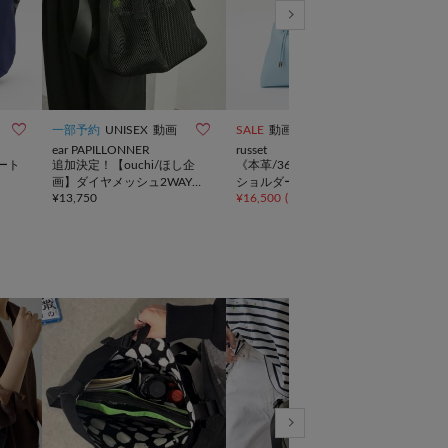



一部予約
UNISEX
動画
SALE
動画
予約
ear PAPILLONNER
russet
ear 
ート
追加決定！【ouchi/ほし企
《本革/360g》レザー2WAY
2W
画】ダイヤメッシュ2WAYト
ショルダーバッグ
バッ
¥
13,750
¥
16,500
(
50%OFF
)
¥
11,
ートバッグLサイズ
ボト
すす