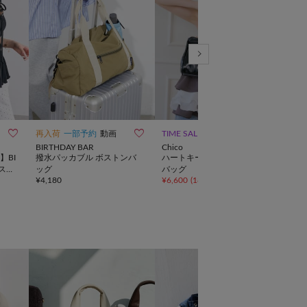
10



再入荷
一部予約
動画
TIME SALE
再入
BIRTHDAY BAR
Chico
russe
】BI
撥水パッカブル ボストンバ
ハートキーチャームボストン
《co
スト
ッグ
バッグ
ミニ
¥
4,180
¥
6,600
(
18%OFF
)
¥
44,