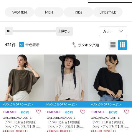
WOMEN
MEN
KIDS
LIFESTYLE
カラー
¥0
上限なし
421
件
全色表示
MAX15％OFFクーポン
MAX15％OFFクーポン
MAX15％OFFクーポン
TIME SALE
一部予約
TIME SALE
一部予約
TIME SALE
一部予約
GALLARDAGALANTE
GALLARDAGALANTE
GALLARDAGALANTE
【6/28(日)新色予約開始】
【6/28(日)新色予約開始】
【6/28(日)新色予約開始】
【セットアップ対応】夏に
【セットアップ対応】夏に
【セットアップ対応】夏に
最適！ドルマンジャージー
¥14,850
(10%OFF)
最適！ドルマンジャージー
¥14,850
(10%OFF)
最適！ドルマンジャージー
¥14,850
(10%OFF)