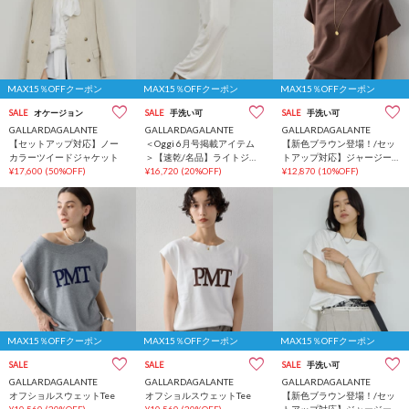
MAX15％OFFクーポン
MAX15％OFFクーポン
MAX15％OFFクーポン
SALE
オケージョン
SALE
手洗い可
SALE
手洗い可
GALLARDAGALANTE
GALLARDAGALANTE
GALLARDAGALANTE
【セットアップ対応】ノー
＜Oggi 6月号掲載アイテム
【新色ブラウン登場！/セッ
カラーツイードジャケット
＞【速乾/名品】ライトジャ
トアップ対応】ジャージー
¥17,600
(50%OFF)
ージーワイドパンツ
¥16,720
(20%OFF)
ボートカットソー
¥12,870
(10%OFF)
MAX15％OFFクーポン
MAX15％OFFクーポン
MAX15％OFFクーポン
SALE
SALE
SALE
手洗い可
GALLARDAGALANTE
GALLARDAGALANTE
GALLARDAGALANTE
オフショルスウェットTee
オフショルスウェットTee
【新色ブラウン登場！/セッ