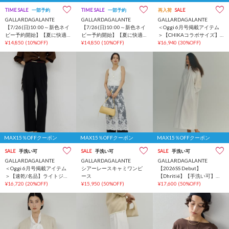
TIME SALE
一部予約
TIME SALE
一部予約
再入荷
SALE
GALLARDAGALANTE
GALLARDAGALANTE
GALLARDAGALANTE
【7/26(日)10:00～新色ネイ
【7/26(日)10:00～新色ネイ
＜Oggi 6月号掲載アイテム
ビー予約開始】【夏に快適
ビー予約開始】【夏に快適
＞【CHIKAコラボサイズ】
な一枚着】バックスリット
¥14,850
(10%OFF)
な一枚着】バックスリット
¥14,850
(10%OFF)
チノストレッチスカート
¥16,940
(30%OFF)
ハーフスリーブブラウス
ハーフスリーブブラウス
MAX15％OFFクーポン
MAX15％OFFクーポン
MAX15％OFFクーポン
SALE
手洗い可
SALE
手洗い可
SALE
手洗い可
GALLARDAGALANTE
GALLARDAGALANTE
GALLARDAGALANTE
＜Oggi 6月号掲載アイテム
シアーレースキャミワンピ
【2026SS Debut】
＞【速乾/名品】ライトジャ
ース
【Dhritië】【手洗い可】刺
ージーワイドパンツ
¥16,720
(20%OFF)
¥15,950
(50%OFF)
繍スリーブワンピース
¥17,600
(50%OFF)