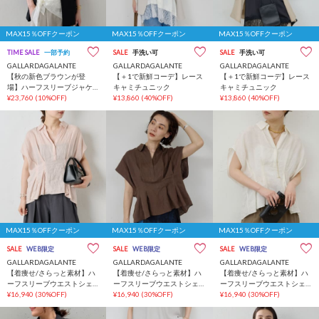
MAX15％OFFクーポン
MAX15％OFFクーポン
MAX15％OFFクーポン
TIME SALE
一部予約
SALE
手洗い可
SALE
手洗い可
GALLARDAGALANTE
GALLARDAGALANTE
GALLARDAGALANTE
【秋の新色ブラウンが登
【＋1で新鮮コーデ】レース
【＋1で新鮮コーデ】レース
場】ハーフスリーブジャケ
キャミチュニック
キャミチュニック
ット
¥23,760
(10%OFF)
¥13,860
(40%OFF)
¥13,860
(40%OFF)
MAX15％OFFクーポン
MAX15％OFFクーポン
MAX15％OFFクーポン
SALE
WEB限定
SALE
WEB限定
SALE
WEB限定
GALLARDAGALANTE
GALLARDAGALANTE
GALLARDAGALANTE
【着痩せ/さらっと素材】ハ
【着痩せ/さらっと素材】ハ
【着痩せ/さらっと素材】ハ
ーフスリーブウエストシェ
ーフスリーブウエストシェ
ーフスリーブウエストシェ
イプシャツ
¥16,940
(30%OFF)
イプシャツ
¥16,940
(30%OFF)
イプシャツ
¥16,940
(30%OFF)