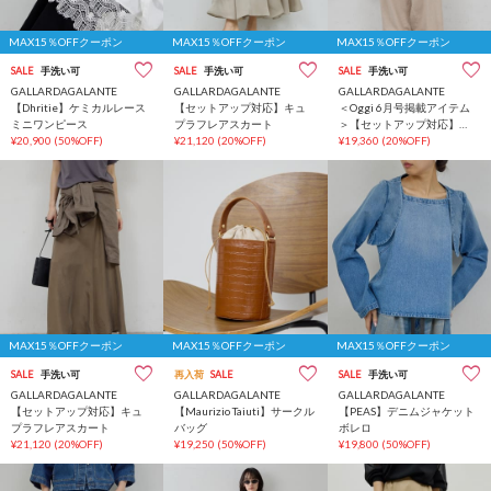
MAX15％OFFクーポン
MAX15％OFFクーポン
MAX15％OFFクーポン
SALE
手洗い可
SALE
手洗い可
SALE
手洗い可
GALLARDAGALANTE
GALLARDAGALANTE
GALLARDAGALANTE
【Dhritie】ケミカルレース
【セットアップ対応】キュ
＜Oggi 6月号掲載アイテム
ミニワンピース
プラフレアスカート
＞【セットアップ対応】
¥20,900
(50%OFF)
¥21,120
(20%OFF)
【夏でも快適】シアーデニ
¥19,360
(20%OFF)
ムパンツ
MAX15％OFFクーポン
MAX15％OFFクーポン
MAX15％OFFクーポン
SALE
手洗い可
再入荷
SALE
SALE
手洗い可
GALLARDAGALANTE
GALLARDAGALANTE
GALLARDAGALANTE
【セットアップ対応】キュ
【Maurizio Taiuti】サークル
【PEAS】デニムジャケット
プラフレアスカート
バッグ
ボレロ
¥21,120
(20%OFF)
¥19,250
(50%OFF)
¥19,800
(50%OFF)