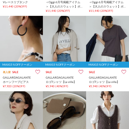
Vレースリブタンク
＜Oggi 6月号掲載アイテム
＜Oggi 6月号掲載アイテム
¥11,440
(20%OFF)
＞【大人のスウェット】ボ
＞【大人のスウェット】ボ
ートネックスウェット
¥11,440
(20%OFF)
ートネックスウェット
¥11,440
(20%OFF)
MAX15％OFFクーポン
MAX15％OFFクーポン
MAX15％OFFクーポン
再入荷
SALE
SALE
SALE
GALLARDAGALANTE
GALLARDAGALANTE
GALLARDAGALANTE
ホーンフープピアス
ロゴTシャツ【La villa】
ロゴTシャツ【La villa】
¥7,920
(20%OFF)
¥5,940
(40%OFF)
¥5,940
(40%OFF)