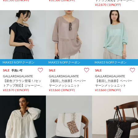
¥10,560
(20%OFF)
¥10,560
(20%OFF)
トアップ対応】ジャージー
ボートカットソー
¥12,870
(10%OFF)
MAX15％OFFクーポン
MAX15％OFFクーポン
MAX15％OFFクーポン
SALE
手洗い可
SALE
SALE
GALLARDAGALANTE
GALLARDAGALANTE
GALLARDAGALANTE
【新色ブラウン登場！/セッ
【着回し力抜群】ペーパー
【着回し力抜群】ペーパー
トアップ対応】ジャージー
ヤーンメッシュニット
ヤーンメッシュニット
ボートカットソー
¥12,870
(10%OFF)
¥13,860
(30%OFF)
¥13,860
(30%OFF)