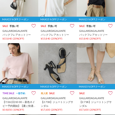
MAX15％OFFクーポン
MAX15％OFFクーポン
MAX15％OFFクーポン
SALE
手洗い可
SALE
手洗い可
SALE
手洗い可
GALLARDAGALANTE
GALLARDAGALANTE
GALLARDAGALANTE
バックフレアカットソー
バックフレアカットソー
バックフレアカットソー
¥15,840
(20%OFF)
¥15,840
(20%OFF)
¥15,840
(20%OFF)
MAX15％OFFクーポン
MAX15％OFFクーポン
MAX15％OFFクーポン
TIME SALE
一部予約
再入荷
SALE
SALE
GALLARDAGALANTE
GALLARDAGALANTE
GALLARDAGALANTE
【7/26(日)10:00～新色ネイ
【2.718】ジュートトングサ
【2.718】ジュートトングサ
ビー予約開始】【夏に快適
ンダル
ンダル
な一枚着】バックスリット
¥14,850
(10%OFF)
¥17,600
(20%OFF)
¥17,600
(20%OFF)
ハーフスリーブブラウス