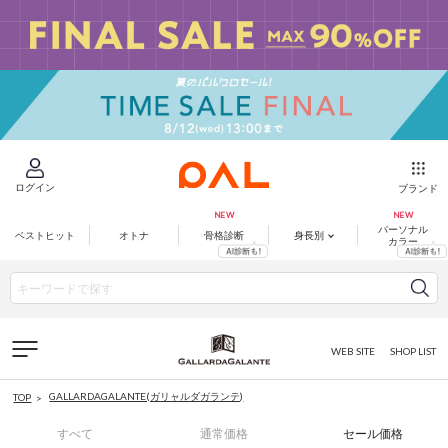
ログイン
ブランド
パーソナル
ベストヒット
オトナ
骨格診断
身長別
カラー
WEB SITE
SHOP LIST
GALLARDAGALANTE(ガリャルダガランテ)
TOP
すべて
通常価格
セール価格