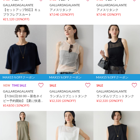
GALLARDAGALANTE
GALLARDAGALANTE
GALLARDAGALANTE
【セットアップ対応】キュ
アメスリタンク
アメスリタンク
プラフレアスカート
¥7,040
(20%OFF)
¥7,040
(20%OFF)
¥21,120
(20%OFF)
MAX15％OFFクーポン
MAX15％OFFクーポン
MAX15％OFFクーポン
NEW
TIME SALE
SALE
SALE
GALLARDAGALANTE
GALLARDAGALANTE
GALLARDAGALANTE
【7/26(日)10:00～新色ネイ
ランダムリブニットタンク
ランダムリブニットタンク
ビー予約開始】【夏に快適
¥12,320
(20%OFF)
¥12,320
(20%OFF)
な一枚着】バックスリット
¥14,850
(10%OFF)
ハーフスリーブブラウス