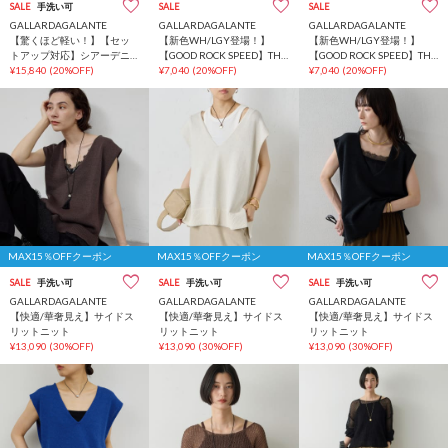
SALE
手洗い可
SALE
SALE
GALLARDAGALANTE
GALLARDAGALANTE
GALLARDAGALANTE
【驚くほど軽い！】【セッ
【新色WH/LGY登場！】
【新色WH/LGY登場！】
トアップ対応】シアーデニ
【GOOD ROCK SPEED】THE
【GOOD ROCK SPEED】THE
ムシャツ
¥15,840
(20%OFF)
CITY ロゴTee／別注
¥7,040
(20%OFF)
CITY ロゴTee／別注
¥7,040
(20%OFF)
MAX15％OFFクーポン
MAX15％OFFクーポン
MAX15％OFFクーポン
SALE
手洗い可
SALE
手洗い可
SALE
手洗い可
GALLARDAGALANTE
GALLARDAGALANTE
GALLARDAGALANTE
【快適/華奢見え】サイドス
【快適/華奢見え】サイドス
【快適/華奢見え】サイドス
リットニット
リットニット
リットニット
¥13,090
(30%OFF)
¥13,090
(30%OFF)
¥13,090
(30%OFF)