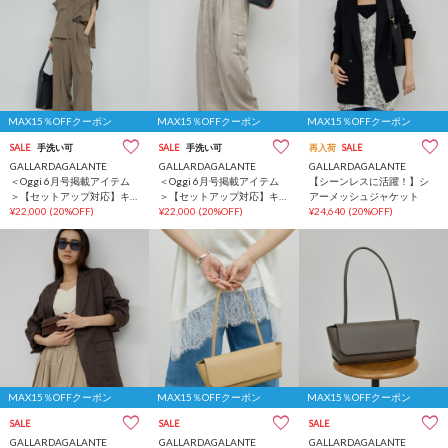
MAX15％OFFクーポン
MAX15％OFFクーポン
MAX15％OFFクーポン
SALE
手洗い可
SALE
手洗い可
再入荷
SALE
GALLARDAGALANTE
GALLARDAGALANTE
GALLARDAGALANTE
＜Oggi 6月号掲載アイテム
＜Oggi 6月号掲載アイテム
【シーンレスに活躍！】シ
＞【セットアップ対応】キ
＞【セットアップ対応】キ
アーメッシュジャケット
ュプラカーゴパンツ
¥22,000
(20%OFF)
ュプラカーゴパンツ
¥22,000
(20%OFF)
¥24,640
(20%OFF)
MAX15％OFFクーポン
MAX15％OFFクーポン
MAX15％OFFクーポン
SALE
SALE
SALE
GALLARDAGALANTE
GALLARDAGALANTE
GALLARDAGALANTE