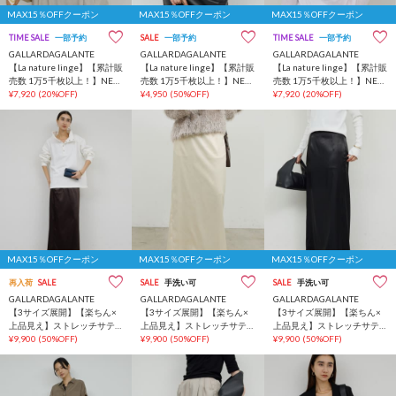
MAX15％OFFクーポン
MAX15％OFFクーポン
MAX15％OFFクーポン
TIME SALE
一部予約
SALE
一部予約
TIME SALE
一部予約
GALLARDAGALANTE
GALLARDAGALANTE
GALLARDAGALANTE
【La nature linge】【累計販
【La nature linge】【累計販
【La nature linge】【累計販
売数 1万5千枚以上！】NEW
売数 1万5千枚以上！】NEW
売数 1万5千枚以上！】NEW
ロングスリーブTシャツ
¥7,920
(20%OFF)
ロングスリーブTシャツ
¥4,950
(50%OFF)
ロングスリーブTシャツ
¥7,920
(20%OFF)
MAX15％OFFクーポン
MAX15％OFFクーポン
MAX15％OFFクーポン
再入荷
SALE
SALE
手洗い可
SALE
手洗い可
GALLARDAGALANTE
GALLARDAGALANTE
GALLARDAGALANTE
【3サイズ展開】【楽ちん×
【3サイズ展開】【楽ちん×
【3サイズ展開】【楽ちん×
上品見え】ストレッチサテ
上品見え】ストレッチサテ
上品見え】ストレッチサテ
ンタイトスカート
¥9,900
(50%OFF)
ンタイトスカート
¥9,900
(50%OFF)
ンタイトスカート
¥9,900
(50%OFF)