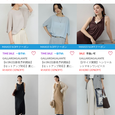
プルオーバー
プルオーバー
プルオーバー
MAX15％OFFクーポン
MAX15％OFFクーポン
MAX15％OFFクーポン
TIME SALE
一部予約
TIME SALE
一部予約
SALE
手洗い可
GALLARDAGALANTE
GALLARDAGALANTE
GALLARDAGALANTE
【6/28(日)新色予約開始】
【6/28(日)新色予約開始】
【2サイズ展開】ヘンリーカ
【セットアップ対応】夏に
【セットアップ対応】夏に
ットマキシワンピース
最適！ドルマンジャージー
¥14,850
(10%OFF)
最適！ドルマンジャージー
¥14,850
(10%OFF)
¥14,080
(20%OFF)
プルオーバー
プルオーバー