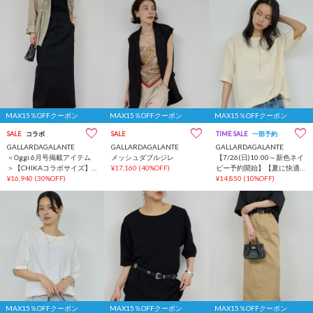
MAX15％OFFクーポン
MAX15％OFFクーポン
MAX15％OFFクーポン
SALE
コラボ
SALE
TIME SALE
一部予約
GALLARDAGALANTE
GALLARDAGALANTE
GALLARDAGALANTE
＜Oggi 6月号掲載アイテム
メッシュダブルジレ
【7/26(日)10:00～新色ネイ
＞【CHIKAコラボサイズ】
¥17,160
(40%OFF)
ビー予約開始】【夏に快適
チノストレッチスカート
¥16,940
(30%OFF)
な一枚着】バックスリット
¥14,850
(10%OFF)
ハーフスリーブブラウス
MAX15％OFFクーポン
MAX15％OFFクーポン
MAX15％OFFクーポン