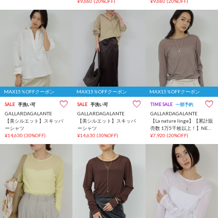
ップ
¥9,680
(20%OFF)
ップ
¥9,680
(20%OFF)
MAX15％OFFクーポン
MAX15％OFFクーポン
MAX15％OFFクーポン
SALE
手洗い可
SALE
手洗い可
TIME SALE
一部予約
GALLARDAGALANTE
GALLARDAGALANTE
GALLARDAGALANTE
【美シルエット】スキッパ
【美シルエット】スキッパ
【La nature linge】【累計販
ーシャツ
ーシャツ
売数 1万5千枚以上！】NEW
¥14,630
(30%OFF)
¥14,630
(30%OFF)
ロングスリーブTシャツ
¥7,920
(20%OFF)