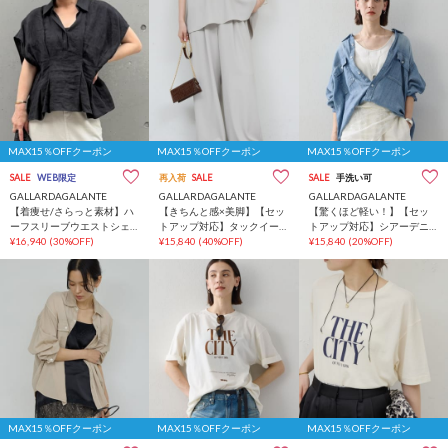
MAX15％OFFクーポン
MAX15％OFFクーポン
MAX15％OFFクーポン
SALE
WEB限定
再入荷
SALE
SALE
手洗い可
GALLARDAGALANTE
GALLARDAGALANTE
GALLARDAGALANTE
【着痩せ/さらっと素材】ハ
【きちんと感×美脚】【セッ
【驚くほど軽い！】【セッ
ーフスリーブウエストシェ
トアップ対応】タックイー
トアップ対応】シアーデニ
イプシャツ
¥16,940
(30%OFF)
ジーパンツ
¥15,840
(40%OFF)
ムシャツ
¥15,840
(20%OFF)
MAX15％OFFクーポン
MAX15％OFFクーポン
MAX15％OFFクーポン