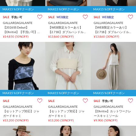
MAX15％OFFクーポン
MAX15％OFFクーポン
MAX15％OFFクーポン
SALE
手洗い可
SALE
WEB限定
SALE
WEB限定
GALLARDAGALANTE
GALLARDAGALANTE
GALLARDAGALANTE
【2026SS Debut】
【WEB限定カラーあり】
【WEB限定カラーあり】
【Dhritië】【手洗い可】ギ
【2.718】ダブルハンドルト
【2.718】ダブルハンドルト
ャザースキッパーブラウス
¥14,850
(50%OFF)
ート
¥13,860
(30%OFF)
ート
¥13,860
(30%OFF)
MAX15％OFFクーポン
MAX15％OFFクーポン
MAX15％OFFクーポン
SALE
SALE
SALE
手洗い可
GALLARDAGALANTE
GALLARDAGALANTE
GALLARDAGALANTE
【セットアップ対応】ジャ
【セットアップ対応】ジャ
【Dhritie】カットワークレ
ガードキャミ
ガードキャミ
ースキャミソール
¥13,200
(50%OFF)
¥13,200
(50%OFF)
¥9,900
(50%OFF)