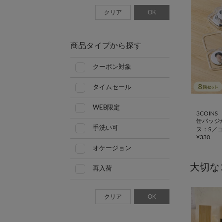
クリア
OK
商品タイプから探す
クーポン対象
タイムセール
WEB限定
3COINS
缶バッジ
手洗い可
ス：S／
¥
330
オケージョン
大切な
再入荷
クリア
OK