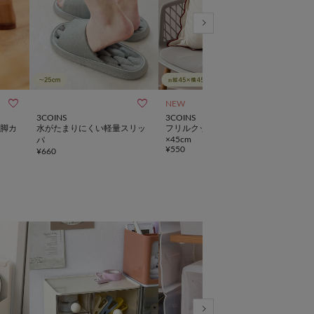



NEW
SALE
3COINS
3COINS
3CO
脚カ
水がたまりにくい軽量スリッ
フリルクッションカバー：45
《3
×45cm
パ
ト
¥
550
¥
660
¥
880