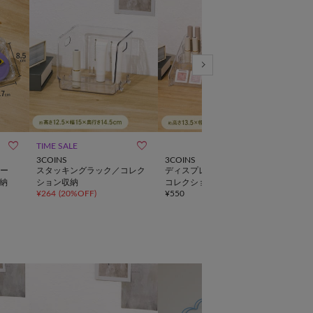



TIME SALE
WE
3COINS
3COINS
salut!
ー
スタッキングラック／コレク
ディスプレイスタンド5段／
《W
納
ション収納
コレクション収納
プレ
¥
264
(
20%OFF
)
¥
550
¥
3,8
ム／