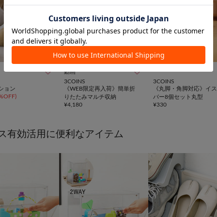


動画
3COINS
3COINS
ション
《WEB限定再入荷》簡単折
《丸脚・角脚対応》イス
%OFF
)
りたたみマルチ収納
バー8個セット丸型
¥
4,180
¥
330
ス有効活用に便利なアイテム