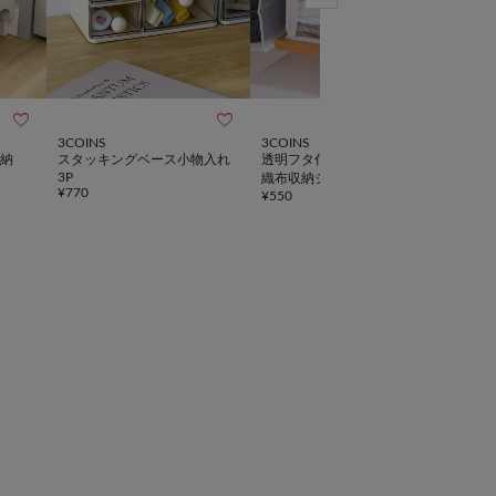



3COINS
3COINS
3CO
納
スタッキングベース小物入れ
透明フタ付き前開きBOX／不
スタ
3P
織布収納シリーズ
イザ
¥
770
¥
550
¥
770