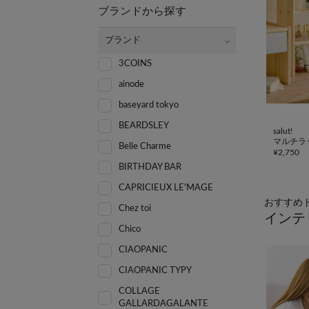
ブランドから探す
ブランド
3COINS
ainode
baseyard tokyo
BEARDSLEY
salut!
マルチラ
Belle Charme
¥
2,750
BIRTHDAY BAR
CAPRICIEUX LE'MAGE
おすすめ
Chez toi
インテ
Chico
CIAOPANIC
CIAOPANIC TYPY
COLLAGE
GALLARDAGALANTE