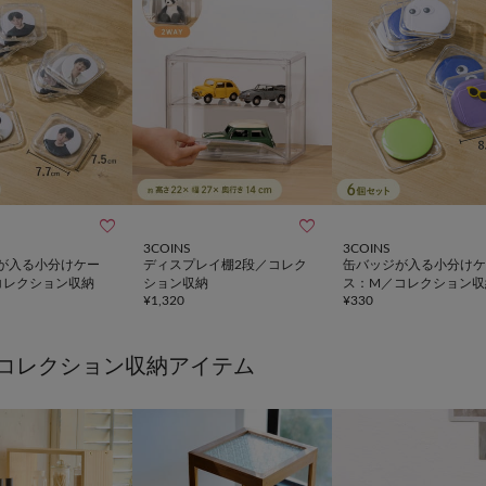


3COINS
3COINS
が入る小分けケー
ディスプレイ棚2段／コレク
缶バッジが入る小分けケ
コレクション収納
ション収納
ス：M／コレクション収
¥
1,320
¥
330
コレクション収納アイテム