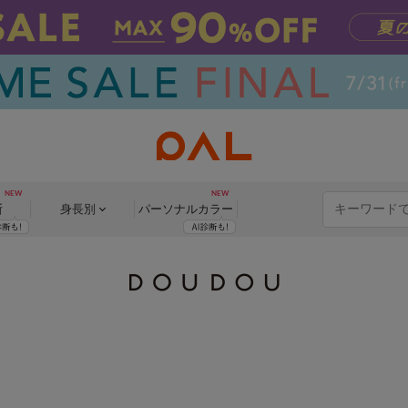
断
身長別
パーソナル
カラー