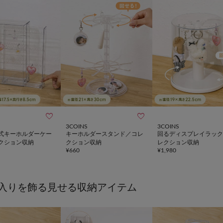


3COINS
3COINS
式キーホルダーケー
キーホルダースタンド／コレ
回るディスプレイラック
クション収納
クション収納
レクション収納
¥
660
¥
1,980
入りを飾る見せる収納アイテム