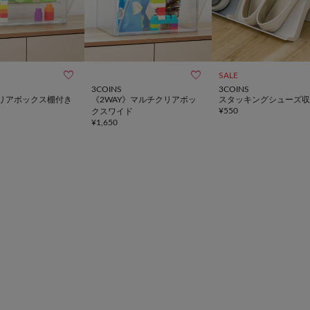


SALE
3COINS
3COINS
リアボックス棚付き
《2WAY》マルチクリアボッ
スタッキングシューズ収
¥
550
クスワイド
¥
1,650