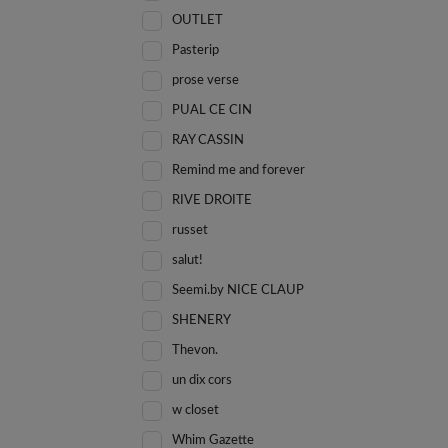
OUTLET
Pasterip
prose verse
PUAL CE CIN
RAY CASSIN
Remind me and forever
RIVE DROITE
russet
salut!
Seemi.by NICE CLAUP
SHENERY
Thevon.
un dix cors
w closet
Whim Gazette