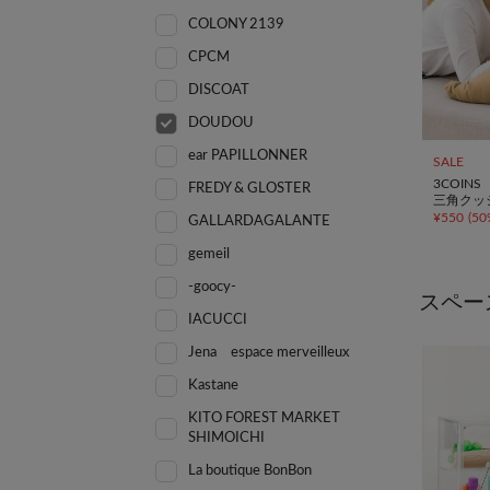
COLONY 2139
CPCM
DISCOAT
DOUDOU
ear PAPILLONNER
SALE
3COINS
FREDY & GLOSTER
三角クッ
¥
550
(
50
GALLARDAGALANTE
gemeil
-goocy-
スペー
IACUCCI
Jena espace merveilleux
Kastane
KITO FOREST MARKET
SHIMOICHI
La boutique BonBon