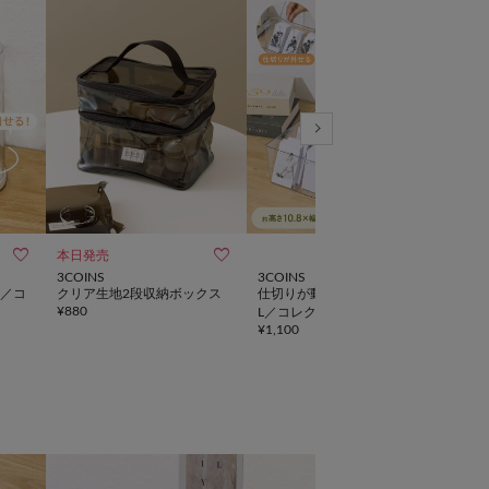



本日発売
3COINS
3COINS
3CO
／コ
クリア生地2段収納ボックス
仕切りが動くカードケース：
ディ
¥
880
L／コレクション収納
ショ
¥
1,100
¥
1,6