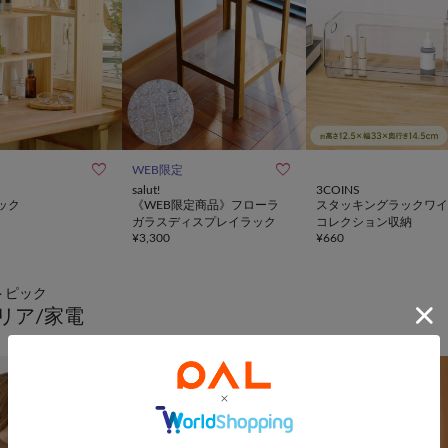


WEB限定
salut!
3COINS
ック
《WEB限定商品》フローラ
スタッキングラックワイ
ガラスディスプレイラック
コレクション収納
¥
3,300
¥
660
トピック
リア/家電