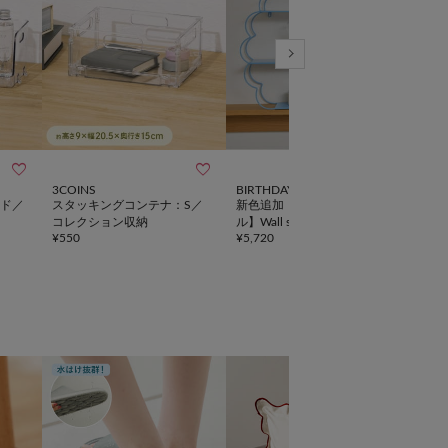



3COINS
BIRTHDAY BAR
salut!
ド／
スタッキングコンテナ：S／
新色追加！【SAHIR サヒー
6仕
コレクション収納
ル】Wall shelf flower
フ／L
¥
550
¥
5,720
¥
3,5