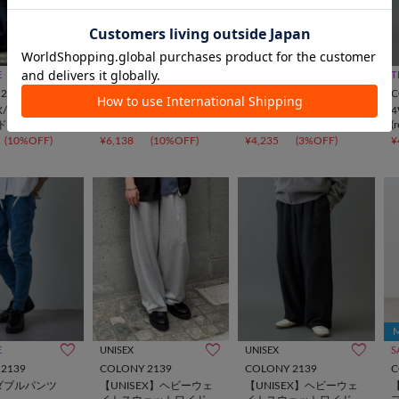
E
UNISEX
TIME SALE
UNISEX
TIME SALE
T
2139
COLONY 2139
COLONY 2139
C
EX/3サイズ展
【UNISEX/3サイズ展
4WAY裾ダブルパンツ
ドストレートデ
開】ワイドストレートデ
(re）
(
ニム
(10%OFF)
¥6,138
(10%OFF)
¥4,235
(3%OFF)
¥
E
UNISEX
UNISEX
S
2139
COLONY 2139
COLONY 2139
C
裾ダブルパンツ
【UNISEX】ヘビーウェ
【UNISEX】ヘビーウェ
【