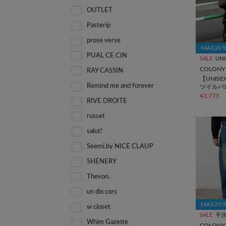
OUTLET
Pasterip
prose verse
MAX20
PUAL CE CIN
SALE
UNI
COLONY 
RAY CASSIN
【UNIS
Remind me and forever
ツイルバ
ンツ
¥3,773
RIVE DROITE
russet
salut!
Seemi.by NICE CLAUP
SHENERY
Thevon.
un dix cors
MAX20
w closet
SALE
手
Whim Gazette
COLONY 