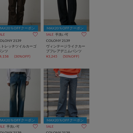
MAX20％OFFクーポン
MAX20％OFFクーポン
ALE
SALE
手洗い可
OLONY 2139
COLONY 2139
ストレッチツイルカーゴ
ヴィンテージライクカー
パンツ
ブフレアデニムパンツ
4,158
(30%OFF)
¥3,245
(50%OFF)
MAX20％OFFクーポン
MAX20％OFFクーポン
ALE
手洗い可
SALE
OLONY 2139
COLONY 2139