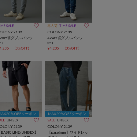
IME SALE
再入荷
TIME SALE
OLONY 2139
COLONY 2139
4WAY裾ダブルパンツ
4WAY裾ダブルパンツ
re）
(re）
4,235
(3%OFF)
¥4,235
(3%OFF)
MAX20％OFFクーポン
MAX20％OFFクーポン
ALE
UNISEX
SALE
UNISEX
OLONY 2139
COLONY 2139
BASIC LINE/UNISEX】
【paradigm】ワイドレッ