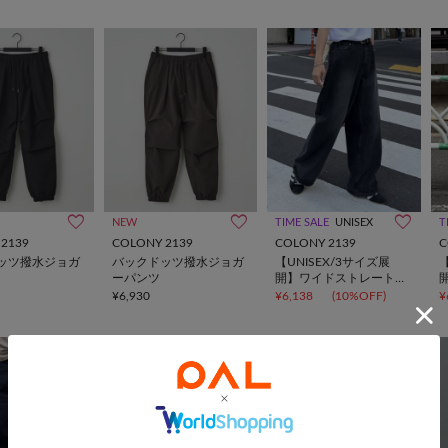
NEW
TIME SALE
UNISEX
T
2139
COLONY 2139
COLONY 2139
C
ッツ撥水ジョガ
バックドッツ撥水ジョガ
【UNISEX/3サイズ展
【
ーパンツ
開】ワイドストレートデ
ニム
¥6,930
¥6,138
(10%OFF)
¥