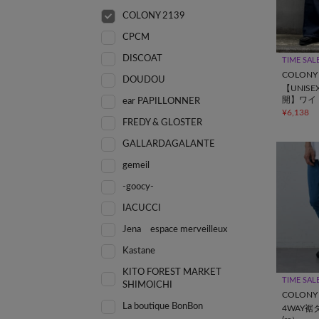
COLONY 2139
CPCM
DISCOAT
TIME SAL
COLONY 
DOUDOU
【UNIS
開】ワイ
ear PAPILLONNER
ニム
¥6,138
FREDY & GLOSTER
GALLARDAGALANTE
gemeil
-goocy-
IACUCCI
Jena espace merveilleux
Kastane
KITO FOREST MARKET
TIME SAL
SHIMOICHI
COLONY 
La boutique BonBon
4WAY