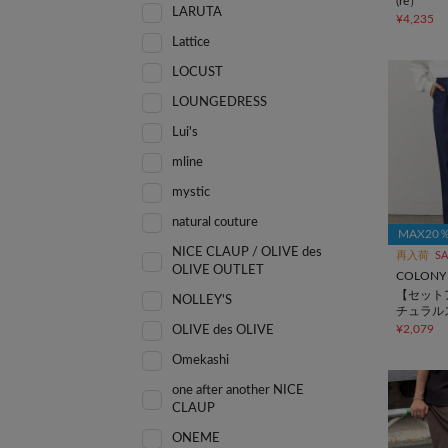
(re）
LARUTA
¥4,235
Lattice
LOCUST
LOUNGEDRESS
Lui's
mline
mystic
natural couture
MAX20
NICE CLAUP / OLIVE des
再入荷
SA
OLIVE OUTLET
COLONY 
【セット
NOLLEY'S
チュラル
タックワ
¥2,079
OLIVE des OLIVE
Omekashi
one after another NICE
CLAUP
ONEME