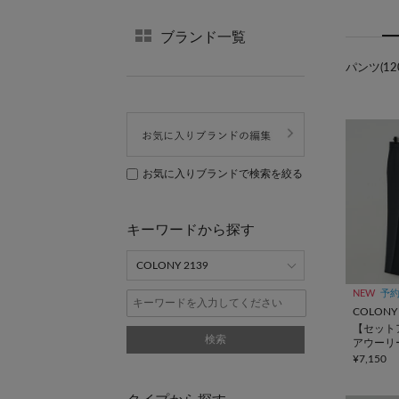
ブランド一覧
パンツ(12
お気に入りブランドで検索を絞る
キーワードから探す
NEW
予
COLONY 
【セット
検索
アウーリ
クス
¥7,150