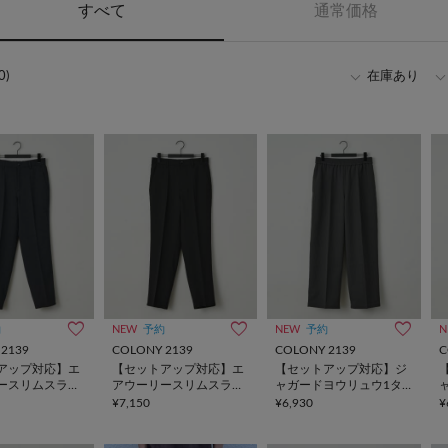
すべて
通常価格
0)
在庫あり
約
NEW
予約
NEW
予約
N
2139
COLONY 2139
COLONY 2139
C
アップ対応】エ
【セットアップ対応】エ
【セットアップ対応】ジ
ースリムスラッ
アウーリースリムスラッ
ャガードヨウリュウ1タ
クス
ックスラックス
¥7,150
¥6,930
¥