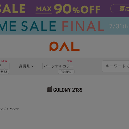
断
身長別
パーソナル
カラー
ンズ
> パンツ