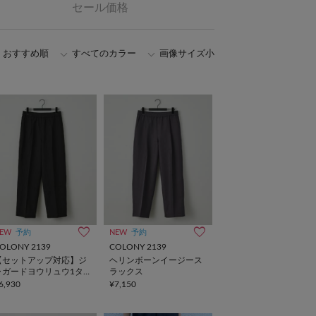
セール価格
おすすめ順
すべてのカラー
画像サイズ小
EW
予約
NEW
予約
OLONY 2139
COLONY 2139
【セットアップ対応】ジ
ヘリンボーンイージース
ャガードヨウリュウ1タ
ラックス
ックスラックス
6,930
¥7,150