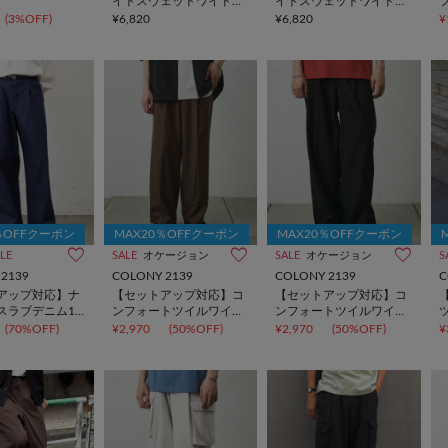
イトスウェットワイドパ
イトスウェットワイドパ
ンツ
ンツ
(3%OFF)
¥6,820
¥6,820
¥
％OFFクーポン
MAX20％OFFクーポン
MAX20％OFFクーポン
LE
SALE
オケージョン
SALE
オケージョン
S
2139
COLONY 2139
COLONY 2139
C
アップ対応】ナ
【セットアップ対応】コ
【セットアップ対応】コ
スラブデニム1
ンフォートツイルワイド
ンフォートツイルワイド
イドスラックス
スラックス
スラックス
(70%OFF)
¥2,970
(50%OFF)
¥2,970
(50%OFF)
¥