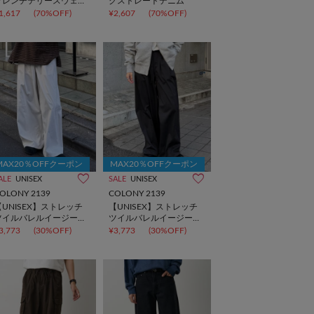
フレンチテリースウェッ
グストレートデニム
トショーツ
1,617
(70%OFF)
¥2,607
(70%OFF)
MAX20％OFFクーポン
MAX20％OFFクーポン
ALE
UNISEX
SALE
UNISEX
OLONY 2139
COLONY 2139
【UNISEX】ストレッチ
【UNISEX】ストレッチ
ツイルバレルイージーパ
ツイルバレルイージーパ
ンツ
ンツ
3,773
(30%OFF)
¥3,773
(30%OFF)