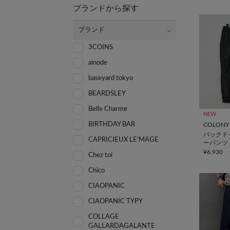
ブランドから探す
ブランド
3COINS
ainode
baseyard tokyo
BEARDSLEY
Belle Charme
NEW
BIRTHDAY BAR
COLONY 
バックド
CAPRICIEUX LE'MAGE
ーパンツ
¥6,930
Chez toi
Chico
CIAOPANIC
CIAOPANIC TYPY
COLLAGE
GALLARDAGALANTE