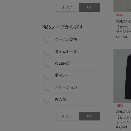
クリア
OK
NEW
COLONY 
商品タイプから探す
【セット
ラインド
ンツ
¥7,150
クーポン対象
タイムセール
WEB限定
手洗い可
オケージョン
再入荷
NEW
COLONY 
クリア
OK
【セット
ォッシャ
ワイドス
¥5,940