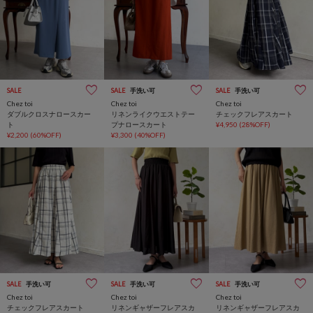
SALE
SALE
手洗い可
SALE
手洗い可
Chez toi
Chez toi
Chez toi
ダブルクロスナロースカー
リネンライクウエストテー
チェックフレアスカート
ト
プナロースカート
¥4,950
(28%OFF)
¥2,200
(60%OFF)
¥3,300
(40%OFF)
SALE
手洗い可
SALE
手洗い可
SALE
手洗い可
Chez toi
Chez toi
Chez toi
チェックフレアスカート
リネンギャザーフレアスカ
リネンギャザーフレアスカ