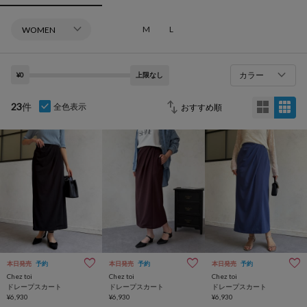
M
L
カラー
¥0
上限なし
23
件
全色表示
本日発売
予約
本日発売
予約
本日発売
予約
Chez toi
Chez toi
Chez toi
ドレープスカート
ドレープスカート
ドレープスカート
¥6,930
¥6,930
¥6,930