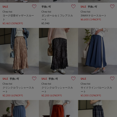
SALE
手洗い可
SALE
手洗い可
Chez toi
Chez toi
Chez toi
ヨーク切替ギャザースカー
ダンボールセミフレアスカ
3WAYナロースカート
ト
ート
¥6,600
(14%OFF)
¥3,465
(50%OFF)
¥5,940
SALE
手洗い可
SALE
手洗い可
SALE
Chez toi
Chez toi
Chez toi
クリンクルワッシャースカ
クリンクルワッシャースカ
サイドラインバルーンスカ
ート
ート
ート
¥2,200
(62%OFF)
¥2,200
(62%OFF)
¥3,300
(52%OFF)