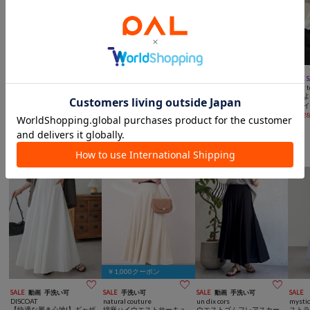
￥1,000クーポン



予約
NEW
手洗い可
一部予約
手洗い可
SALE
手洗い可
TIME 
Chez toi
Chez toi
natural couture
Chez t
スキッパーギャザーブラウ
【夏も羽織れる】【体型カ
シアージャガードハイネッ
【程
ス
バー】バックタックセミシ
クブラウス
トラ
¥
5,940
アーシャツ
¥
5,940
¥
2,750
(
50%OFF
)
¥
4,92
シーズン感を楽しむスカート
￥1,000クーポン



SALE
動画
手洗い可
SALE
手洗い可
SALE
動画
手洗い可
SALE
DISCOAT
natural couture
un dix cors
mysti
【快適な履き心地!】ギャザ
綿麻ハイウエストサーキュ
ウエストゴムフレアスカー
スト