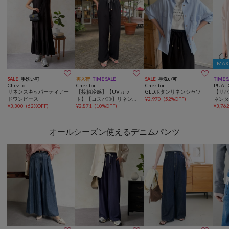
MAX



SALE
手洗い可
再入荷
TIME SALE
SALE
手洗い可
TIME 
Chez toi
Chez toi
Chez toi
PUAL 
リネンスキッパーティアー
【接触冷感】【UVカッ
GLDボタンリネンシャツ
【リバイ
ドワンピース
ト】【コスパ◎】リネンラ
¥
2,970
(
52%OFF
)
ネン
¥
3,300
(
62%OFF
)
イク配色イージーパンツ
¥
2,871
(
10%OFF
)
¥
3,76
オールシーズン使えるデニムパンツ