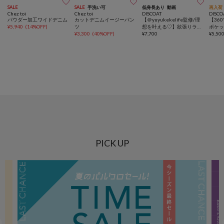



SALE
SALE
手洗い可
低身長あり
動画
再入荷
Chez toi
Chez toi
DISCOAT
DISCO
パウダー加工ワイドデニム
カットデニムイージーパン
【＠yuyukekelife監修/理
【36
¥
5,940
(
14%OFF
)
ツ
想を叶える♡】欲張りライ
ポケ
¥
3,300
(
40%OFF
)
トオンスデニムワイドパン
¥
7,700
ムパ
¥
5,50
ツ
PICK UP