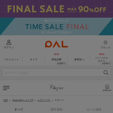
ログイン
ブランド
パーソナル
ベストヒット
オトナ
骨格診断
身長別
カラー
Chez toi(シェトワ)
レディース
スカート
TOP
すべて
通常価格
セール価格