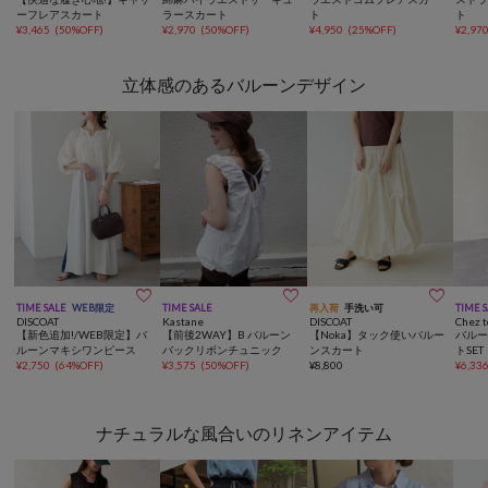
ーフレアスカート
ラースカート
ト
ト
¥
3,465
(
50%OFF
)
¥
2,970
(
50%OFF
)
¥
4,950
(
25%OFF
)
¥
2,97
立体感のあるバルーンデザイン



TIME SALE
WEB限定
TIME SALE
再入荷
手洗い可
TIME 
DISCOAT
Kastane
DISCOAT
Chez t
【新色追加!/WEB限定】バ
【前後2WAY】B バルーン
【Noka】タック使いバルー
バルー
ルーンマキシワンピース
バックリボンチュニック
ンスカート
トSET
¥
2,750
(
64%OFF
)
¥
3,575
(
50%OFF
)
¥
8,800
¥
6,33
ナチュラルな風合いのリネンアイテム