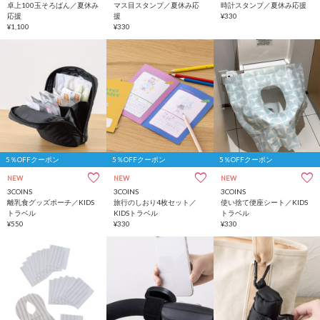
卓上100玉そろばん／夏休み
マス目スタンプ／夏休み応
時計スタンプ／夏休み応援
応援
援
¥330
¥1,100
¥330
5％OFFクーポン
5％OFFクーポン
5％OFFクーポン
NEW
NEW
NEW
3COINS
3COINS
3COINS
離乳食グッズポーチ／KIDS
旅行のしおり4枚セット／
使い捨て便座シート／KIDS
トラベル
KIDSトラベル
トラベル
¥550
¥330
¥330