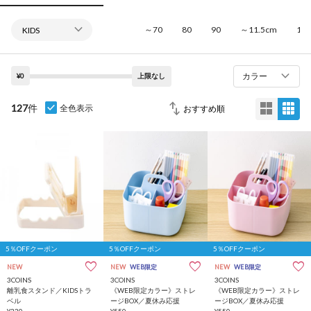
～70
80
90
～11.5cm
12.
カラー
¥0
上限なし
127
件
全色表示
5％OFFクーポン
5％OFFクーポン
5％OFFクーポン
NEW
NEW
WEB限定
NEW
WEB限定
3COINS
3COINS
3COINS
離乳食スタンド／KIDSトラ
《WEB限定カラー》ストレ
《WEB限定カラー》ストレ
ベル
ージBOX／夏休み応援
ージBOX／夏休み応援
¥330
¥550
¥550