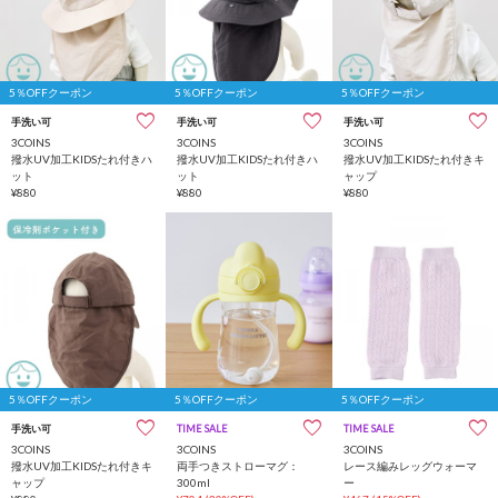
5％OFFクーポン
5％OFFクーポン
5％OFFクーポン
手洗い可
手洗い可
手洗い可
3COINS
3COINS
3COINS
撥水UV加工KIDSたれ付きハ
撥水UV加工KIDSたれ付きハ
撥水UV加工KIDSたれ付きキ
ット
ット
ャップ
¥880
¥880
¥880
5％OFFクーポン
5％OFFクーポン
5％OFFクーポン
手洗い可
TIME SALE
TIME SALE
3COINS
3COINS
3COINS
撥水UV加工KIDSたれ付きキ
両手つきストローマグ：
レース編みレッグウォーマ
ャップ
300ml
ー