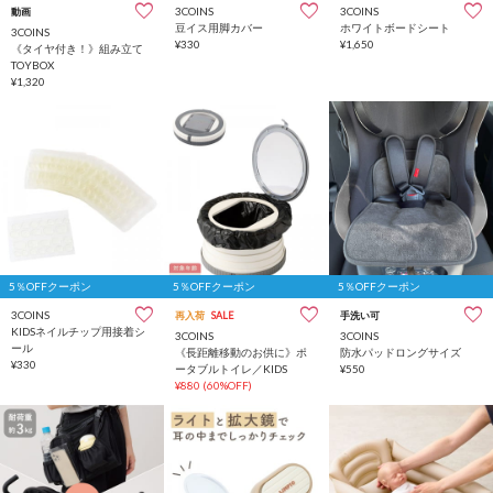
3COINS
3COINS
動画
豆イス用脚カバー
ホワイトボードシート
3COINS
¥330
¥1,650
《タイヤ付き！》組み立て
TOYBOX
¥1,320
5％OFFクーポン
5％OFFクーポン
5％OFFクーポン
3COINS
再入荷
SALE
手洗い可
KIDSネイルチップ用接着シ
3COINS
3COINS
ール
《長距離移動のお供に》ポ
防水パッドロングサイズ
¥330
ータブルトイレ／KIDS
¥550
¥880
(60%OFF)