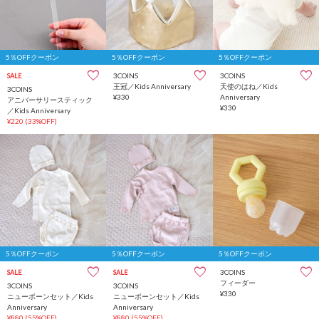
5％OFFクーポン
5％OFFクーポン
5％OFFクーポン
3COINS
3COINS
SALE
王冠／Kids Anniversary
天使のはね／Kids
3COINS
¥330
Anniversary
アニバーサリースティック
¥330
／Kids Anniversary
¥220
(33%OFF)
5％OFFクーポン
5％OFFクーポン
5％OFFクーポン
3COINS
SALE
SALE
フィーダー
3COINS
3COINS
¥330
ニューボーンセット／Kids
ニューボーンセット／Kids
Anniversary
Anniversary
¥880
(55%OFF)
¥880
(55%OFF)