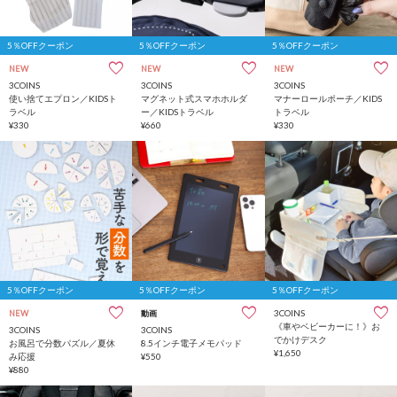
5％OFFクーポン
5％OFFクーポン
5％OFFクーポン
NEW
NEW
NEW
3COINS
3COINS
3COINS
使い捨てエプロン／KIDSト
マグネット式スマホホルダ
マナーロールポーチ／KIDS
ラベル
ー／KIDSトラベル
トラベル
¥330
¥660
¥330
5％OFFクーポン
5％OFFクーポン
5％OFFクーポン
3COINS
NEW
動画
《車やベビーカーに！》お
3COINS
3COINS
でかけデスク
お風呂で分数パズル／夏休
8.5インチ電子メモパッド
¥1,650
み応援
¥550
¥880