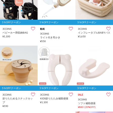
5％OFFクーポン
5％OFFクーポン
5％OFFクーポン
3COINS
3COINS
動画
ベビーカー用収納BAG
インフレータブルBABYバス
3COINS
¥1,100
¥1,650
ライト付き耳かき
¥550
5％OFFクーポン
5％OFFクーポン
5％OFFクーポン
3COINS
3COINS
SALE
折りたためるスナックカッ
KIDS折りたたみ補助便座
3COINS
プ
¥1,100
ソフト補助便座
¥330
¥880
(20%OFF)