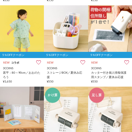
5％OFFクーポン
5％OFFクーポン
5％OFFクーポン
NEW
コラボ
NEW
NEW
3COINS
3COINS
3COINS
甚平：80～90cm／おおのた
ストレージBOX／夏休み応
カッター付き個人情報保護
ろう
援
用スタンプ／夏休み応援
¥1,650
¥550
¥550