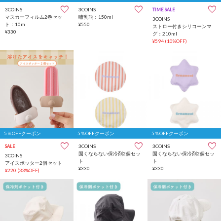
3COINS
3COINS
TIME SALE
マスカーフィルム2巻セッ
哺乳瓶：150ml
3COINS
ト：10m
¥550
ストロー付きシリコーンマ
¥330
グ：210ml
¥594
(10%OFF)
5％OFFクーポン
5％OFFクーポン
5％OFFクーポン
3COINS
3COINS
SALE
固くならない保冷剤2個セッ
固くならない保冷剤2個セッ
3COINS
ト
ト
アイスポッター2個セット
¥330
¥330
¥220
(33%OFF)