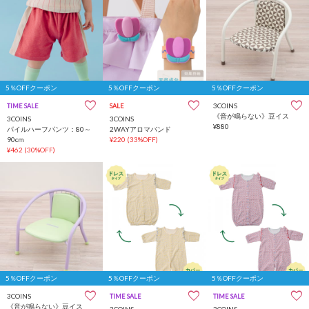
5％OFFクーポン
5％OFFクーポン
5％OFFクーポン
3COINS
TIME SALE
SALE
《音が鳴らない》豆イス
3COINS
3COINS
¥880
パイルハーフパンツ：80～
2WAYアロマバンド
90cm
¥220
(33%OFF)
¥462
(30%OFF)
5％OFFクーポン
5％OFFクーポン
5％OFFクーポン
3COINS
TIME SALE
一部店舗限定
TIME SALE
一部店舗限定
《音が鳴らない》豆イス
3COINS
3COINS