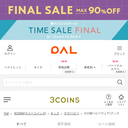
ログイン
ブランド
パーソナル
ベストヒット
オトナ
骨格診断
身長別
カラー
3COINS(スリーコインズ)
キッズ
ママ/ベビー
その他ベビーウェア/グッズ
TOP
すべて
通常価格
セール価格