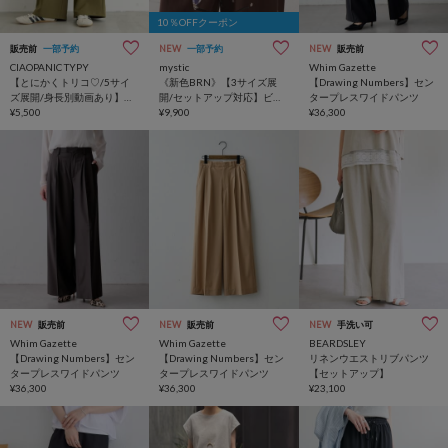
10％OFFクーポン
販売前
一部予約
NEW
一部予約
NEW
販売前
CIAOPANIC TYPY
mystic
Whim Gazette
【とにかくトリコ♡/5サイ
《新色BRN》【3サイズ展
【Drawing Numbers】セン
ズ展開/身長別動画あり】と
開/セットアップ対応】ビー
タープレスワイドパンツ
ろみイージーパンツ
¥5,500
ジーフラワースラックス
¥9,900
¥36,300
NEW
販売前
NEW
販売前
NEW
手洗い可
Whim Gazette
Whim Gazette
BEARDSLEY
【Drawing Numbers】セン
【Drawing Numbers】セン
リネンウエストリブパンツ
タープレスワイドパンツ
タープレスワイドパンツ
【セットアップ】
¥36,300
¥36,300
¥23,100