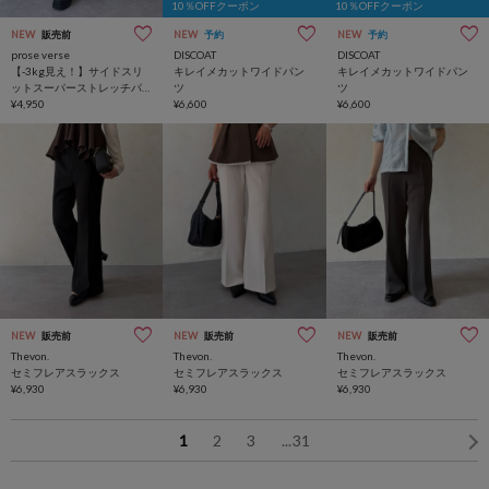
10％OFFクーポン
10％OFFクーポン
NEW
販売前
NEW
予約
NEW
予約
prose verse
DISCOAT
DISCOAT
【-3kg見え！】サイドスリ
キレイメカットワイドパン
キレイメカットワイドパン
ットスーパーストレッチパ
ツ
ツ
ンツ
¥4,950
¥6,600
¥6,600
NEW
販売前
NEW
販売前
NEW
販売前
Thevon.
Thevon.
Thevon.
セミフレアスラックス
セミフレアスラックス
セミフレアスラックス
¥6,930
¥6,930
¥6,930
1
2
3
...
31