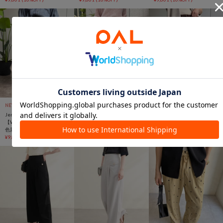
NEW
TIME SALE
販売前
一部予約
NEW
再入荷
Jena espace merveilleux
Jena espace merveilleux
Jena espace merveilleux
【WEB限定新色登場！】【6
【WEB限定新色登場！】【6
【WEB限定新色登場！】【6
色展開・3サイズ展開カラー
色展開・3サイズ展開カラー
色展開・3サイズ展開カラー
有】トロミイージーパンツ2
¥9,801
(10%OFF)
有】トロミイージーパンツ2
¥9,801
(10%OFF)
有】トロミイージーパンツ2
¥9,801
(10%OFF)