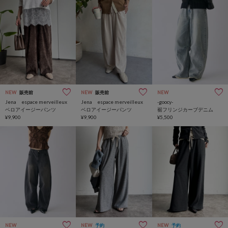
NEW
販売前
NEW
販売前
NEW
Jena espace merveilleux
Jena espace merveilleux
-goocy-
ベロアイージーパンツ
ベロアイージーパンツ
裾フリンジカーブデニム
¥9,900
¥9,900
¥5,500
NEW
NEW
予約
NEW
予約