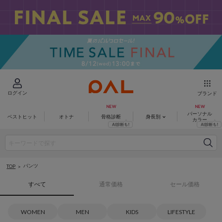
ログイン
ブランド
パーソナル
ベストヒット
オトナ
骨格診断
身長別
カラー
パンツ
TOP
すべて
通常価格
セール価格
WOMEN
MEN
KIDS
LIFESTYLE