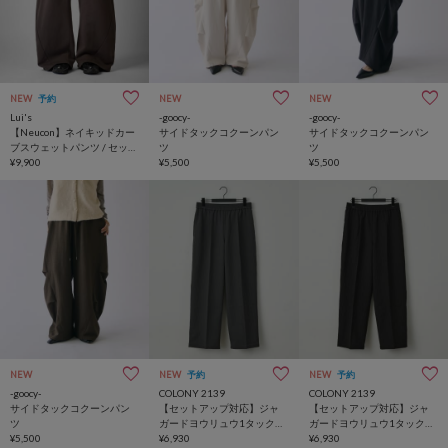
NEW
予約
NEW
NEW
Lui's
-goocy-
-goocy-
【Neucon】ネイキッドカー
サイドタックコクーンパン
サイドタックコクーンパン
ブスウェットパンツ / セット
ツ
ツ
アップ対応
¥9,900
¥5,500
¥5,500
NEW
NEW
予約
NEW
予約
-goocy-
COLONY 2139
COLONY 2139
サイドタックコクーンパン
【セットアップ対応】ジャ
【セットアップ対応】ジャ
ツ
ガードヨウリュウ1タックス
ガードヨウリュウ1タックス
¥5,500
ラックス
¥6,930
ラックス
¥6,930