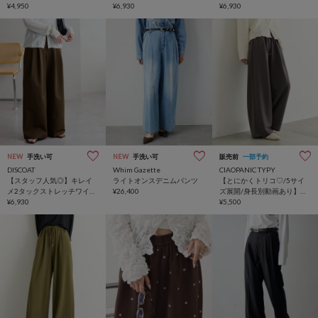
¥4,950
チノパンツ
¥6,930
チノパンツ
¥6,930
NEW
手洗い可
NEW
手洗い可
販売前
一部予約
DISCOAT
Whim Gazette
CIAOPANIC TYPY
【スタッフ人気◎】キレイ
ライトオンスデニムパンツ
【とにかくトリコ♡/5サイ
メ2タックストレッチワイド
¥26,400
ズ展開/身長別動画あり】と
チノパンツ
¥6,930
ろみイージーパンツ
¥5,500