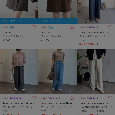
10％OFFクーポン
10％OFFクーポン
NEW
予約
NEW
予約
NEW
TIME SALE
DISCOAT
DISCOAT
Jena espace merveilleux
チェックスカパン
チェックスカパン
テンセルデニムイージーパ
¥6,600
¥6,600
ンツ
¥9,801
(10%OFF)
NEW
TIME SALE
NEW
TIME SALE
NEW
TIME SALE
Jena espace merveilleux
Jena espace merveilleux
Jena espace merveilleux
テンセルデニムイージーパ
テンセルデニムイージーパ
【WEB限定新色登場！】【6
ンツ
ンツ
色展開・3サイズ展開カラー
¥9,801
(10%OFF)
¥9,801
(10%OFF)
有】トロミイージーパンツ2
¥9,801
(10%OFF)