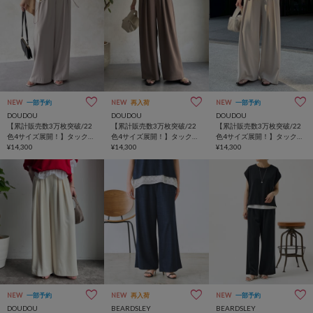
NEW
一部予約
NEW
再入荷
NEW
一部予約
DOUDOU
DOUDOU
DOUDOU
【累計販売数3万枚突破/22
【累計販売数3万枚突破/22
【累計販売数3万枚突破/22
色4サイズ展開！】タックワ
色4サイズ展開！】タックワ
色4サイズ展開！】タックワ
イドパンツ
¥14,300
イドパンツ
¥14,300
イドパンツ
¥14,300
NEW
一部予約
NEW
再入荷
NEW
一部予約
DOUDOU
BEARDSLEY
BEARDSLEY