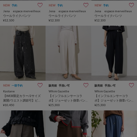
NEW
予約
NEW
予約
NEW
予約
Jena espace merveilleux
Jena espace merveilleux
Jena espace merveilleux
ウールライクパンツ
ウールライクパンツ
ウールライクパンツ
¥12,100
¥12,100
¥12,100
NEW
一部予約
販売前
手洗い可
販売前
手洗い可
Kastane
Whim Gazette
Whim Gazette
【WEB限定カラー/2サイズ
【インフルエンサーコラ
【インフルエンサーコラ
展開/ウエスト調節可】ビジ
ボ】ジョーゼット側章パン
ボ】ジョーゼット側章パン
ューフラワーデニム
¥10,450
ツ
¥25,300
ツ
¥25,300