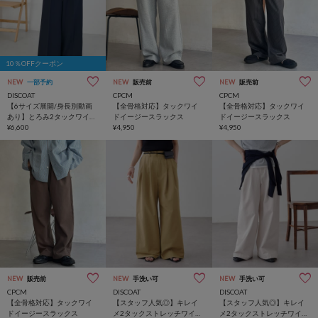
10％OFFクーポン
NEW
一部予約
NEW
販売前
NEW
販売前
DISCOAT
CPCM
CPCM
【6サイズ展開/身長別動画
【全骨格対応】タックワイ
【全骨格対応】タックワイ
あり】とろみ2タックワイド
ドイージースラックス
ドイージースラックス
パンツ《WEB限定カラーあ
¥6,600
¥4,950
¥4,950
り》
NEW
販売前
NEW
手洗い可
NEW
手洗い可
CPCM
DISCOAT
DISCOAT
【全骨格対応】タックワイ
【スタッフ人気◎】キレイ
【スタッフ人気◎】キレイ
ドイージースラックス
メ2タックストレッチワイド
メ2タックストレッチワイド