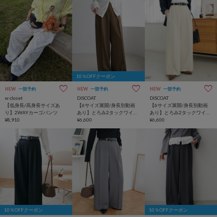
10％OFFクーポン
NEW
一部予約
NEW
一部予約
NEW
一部予約
w closet
DISCOAT
DISCOAT
【低身長/高身長サイズあ
【6サイズ展開/身長別動画
【6サイズ展開/身長別動画
り】2WAYカーゴパンツ
あり】とろみ2タックワイド
あり】とろみ2タックワイド
¥8,910
パンツ《WEB限定カラーあ
¥6,600
パンツ《WEB限定カラーあ
¥6,600
り》
り》
10％OFFクーポン
10％OFFクーポン