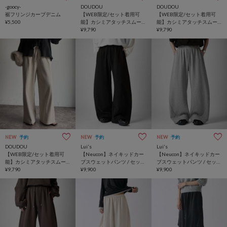
-goocy-
DOUDOU
DOUDOU
裾フリンジカーブデニム
【WEB限定/セット着用可
【WEB限定/セット着用可
¥5,500
能】カシミアタッチスムー
能】カシミアタッチスムー
スワイドパンツ
¥9,790
スワイドパンツ
¥9,790
NEW
予約
NEW
予約
NEW
予約
DOUDOU
Lui's
Lui's
【WEB限定/セット着用可
【Neucon】ネイキッドカー
【Neucon】ネイキッドカー
能】カシミアタッチスムー
ブスウェットパンツ / セット
ブスウェットパンツ / セット
スワイドパンツ
¥9,790
アップ対応
¥9,900
アップ対応
¥9,900