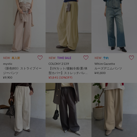
NEW
再入荷
NEW
TIME SALE
NEW
予約
mystic
COLONY 2139
Whim Gazette
《新色BEI》ストライプイー
【UVカット/接触冷感/夏/体
ルーズデニムパンツ
ジーパンツ
型カバー】ストレッチバレ
¥41,800
¥9,900
ルイージーパンツ
¥5,841
(10%OFF)