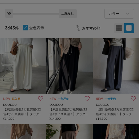
カラー
¥0
上限なし
3645
件
全色表示
NEW
再入荷
NEW
一部予約
NEW
一部予約
DOUDOU
DOUDOU
DOUDOU
【累計販売数3万枚突破/22
【累計販売数3万枚突破/22
【累計販売数3万枚突破/22
色4サイズ展開！】タックワ
色4サイズ展開！】タックワ
色4サイズ展開！】タックワ
イドパンツ
¥14,300
イドパンツ
¥14,300
イドパンツ
¥14,300