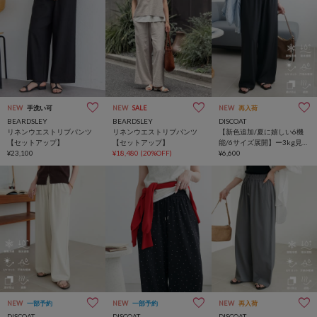
NEW
手洗い可
NEW
SALE
NEW
再入荷
BEARDSLEY
BEARDSLEY
DISCOAT
リネンウエストリブパンツ
リネンウエストリブパンツ
【新色追加/夏に嬉しい6機
【セットアップ】
【セットアップ】
能/6サイズ展開】ー3kg見
¥23,100
¥18,480
(20%OFF)
え!多機能とろみイージーパ
¥6,600
ンツ
NEW
一部予約
NEW
一部予約
NEW
再入荷
DISCOAT
DISCOAT
DISCOAT