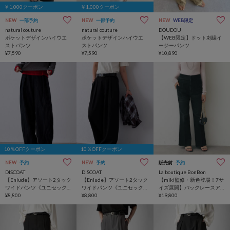
￥1,000クーポン
￥1,000クーポン
NEW
一部予約
NEW
一部予約
NEW
WEB限定
natural couture
natural couture
DOUDOU
ポケットデザインハイウエ
ポケットデザインハイウエ
【WEB限定】ドット刺繍イ
ストパンツ
ストパンツ
ージーパンツ
¥7,590
¥7,590
¥10,890
10％OFFクーポン
10％OFFクーポン
NEW
予約
NEW
予約
販売前
予約
DISCOAT
DISCOAT
La boutique BonBon
【Enlude】アソート2タック
【Enlude】アソート2タック
【miki監修・新色登場！7サ
ワイドパンツ《ユニセック
ワイドパンツ《ユニセック
イズ展開】バックレースア
ス》
¥8,800
ス》
¥8,800
ップデニムフレアパンツ
¥19,800