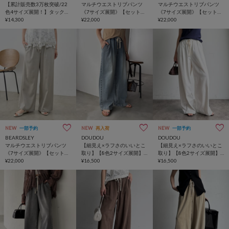
【累計販売数3万枚突破/22
マルチウエストリブパンツ
マルチウエストリブパンツ
色4サイズ展開！】タックワ
《7サイズ展開》【セットア
《7サイズ展開》【セットア
イドパンツ
¥14,300
ップ】
¥22,000
ップ】
¥22,000
NEW
一部予約
NEW
再入荷
NEW
一部予約
BEARDSLEY
DOUDOU
DOUDOU
マルチウエストリブパンツ
【細見え×ラフさのいいとこ
【細見え×ラフさのいいとこ
《7サイズ展開》【セットア
取り】【8色2サイズ展開】
取り】【8色2サイズ展開】
ップ】
¥22,000
デニムワイドイージーパン
¥16,500
デニムワイドイージーパン
¥16,500
ツ
ツ