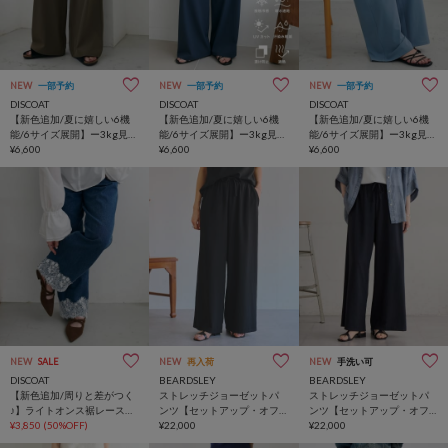
NEW
一部予約
NEW
一部予約
NEW
一部予約
DISCOAT
DISCOAT
DISCOAT
【新色追加/夏に嬉しい6機
【新色追加/夏に嬉しい6機
【新色追加/夏に嬉しい6機
能/6サイズ展開】ー3kg見
能/6サイズ展開】ー3kg見
能/6サイズ展開】ー3kg見
え!多機能とろみイージーパ
¥6,600
え!多機能とろみイージーパ
¥6,600
え!多機能とろみイージーパ
¥6,600
ンツ
ンツ
ンツ
NEW
SALE
NEW
再入荷
NEW
手洗い可
DISCOAT
BEARDSLEY
BEARDSLEY
【新色追加/周りと差がつく
ストレッチジョーゼットパ
ストレッチジョーゼットパ
♪】ライトオンス裾レースデ
ンツ【セットアップ・オフ
ンツ【セットアップ・オフ
ニムストレートパンツ
¥3,850
(50%OFF)
ィスカジュアル】
¥22,000
ィスカジュアル】
¥22,000