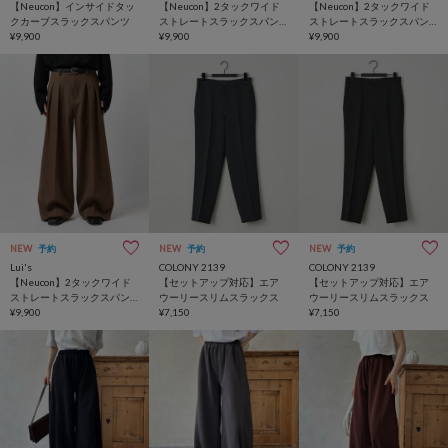
【Neucon】インサイドタッ
【Neucon】2タックワイド
【Neucon】2タックワイド
クカーブスラックスパンツ
ストレートスラックスパン
ストレートスラックスパン
¥9,900
ツ
¥9,900
ツ
¥9,900
NEW
予約
NEW
予約
NEW
予約
Lui's
COLONY 2139
COLONY 2139
【Neucon】2タックワイド
【セットアップ対応】エア
【セットアップ対応】エア
ストレートスラックスパン
ウーリースリムスラックス
ウーリースリムスラックス
ツ
¥9,900
¥7,150
¥7,150