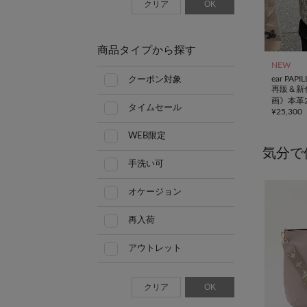
クリア
OK
商品タイプから探す
NEW
ear PAP
クーポン対象
再販＆新色
画》本革
タイムセール
¥
25,300
トンバッ
WEB限定
気分で
手洗い可
オケージョン
再入荷
アウトレット
クリア
OK