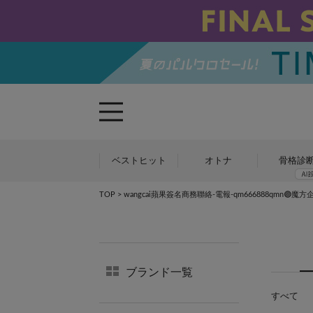
ベストヒット
オトナ
骨格診
TOP
> wangcai蘋果簽名商務聯絡-電報-qm666888qmn🟣魔方
ブランド一覧
すべて