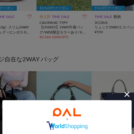
Fクーポン
10％OFFクーポン
5％OFFクーポン


IME SALE
再入荷
TIME SALE
TIME SALE
動画
CIAOPANIC TYPY
3COINS
10g》スリム2WAY
【UNISEX】2WAY巾着バッ
リュック2WAYエコバッ
¥
550
ッグ <エンボスモノ
グ/WEB限定カラーあり/キー
¥
3,564
(
10%OFF
)
ホルダー付き
ジ自在な2WAY バッグ