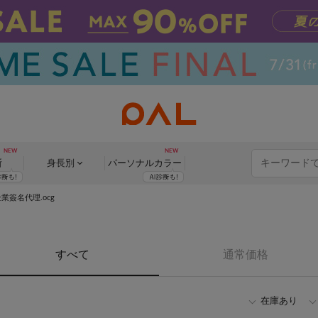
断
身長別
パーソナル
カラー
企業簽名代理.ocg
すべて
通常価格
在庫あり