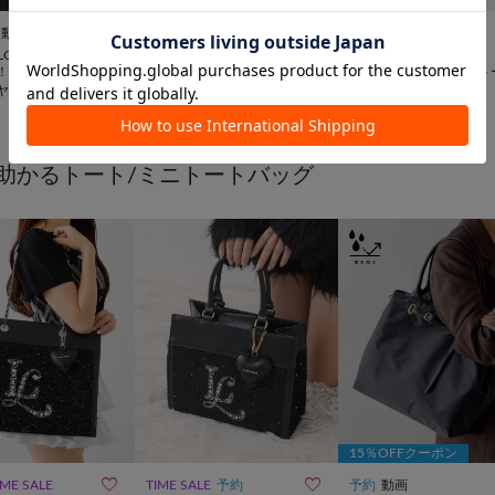
10％OFFクーポン


動画
UNISEX
TIME SALE
WEB限定
再入荷
動画
ILLONNER
CIAOPANIC TYPY
russet
【ouchi/ほし企
【WEB限定】撥水ナイロン
【撥水】スリム2WAYト
ヤメッシュ2WAYト
ハーフムーン2WAYBAG
バッグ <ナイロン>
¥
3,300
(
50%OFF
)
¥
25,300
グ Sサイズ
助かるトート/ミニトートバッグ
15％OFFクーポン


IME SALE
TIME SALE
予約
予約
動画