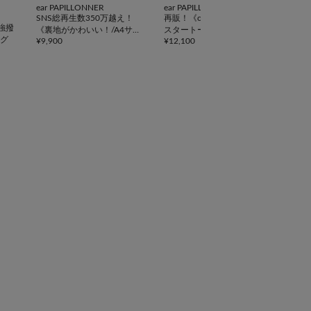
ear PAPILLONNER
ear PAPILLONNER
DIS
SNS総再生数350万越え！
再販！《ouchi企画》アジャ
【累
強撥
《裏地がかわいい！/A4サイ
スタートートバッグ横型
ポケ
グ
¥
9,900
¥
12,100
¥
5,5
ズ対応》アジャスタートート
ティ
バッグ
《詳