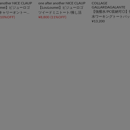
r another NICE CLAUP
one after another NICE CLAUP
COLLAGE
GALLARDAGALANTE
oumei】ビジューロゴ
【LouLoumei】ビジューロゴ
【強撥水/PC収納可◎】
キャリーオントー
ツイードミニトート/推し活
水ワーキングトートバッ
10%OFF
)
¥
8,800
(
11%OFF
)
活
¥
13,200