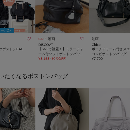
クーポン


SALE
動画
動画
DISCOAT
Chico
ツボストンBAG
【SNSで話題！】ミラーチャ
ポーチチャーム付きスエ
ーム付ソフトボストンバッグ
コンビボストンバッグ
¥
3,168
(
60%OFF
)
¥
7,700
《詳細動画あり》
いたくなるボストンバッグ