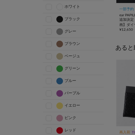
ホワイト
一部予約
ear PAP
ブラック
追加決定！
画】ダイ
¥
12,650
ートバッ
グレー
ブラウン
あると
ベージュ
グリーン
ブルー
パープル
イエロー
ピンク
レッド
再入荷
T