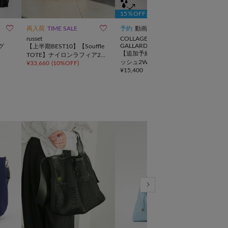
15％OFFクーポン
10



再入荷
TIME SALE
予約
動画
TIME
russet
COLLAGE
CIAO
GALLARDAGALANTE
グ
【上半期BEST10】【Souffle
【SO
【追加予約受付中】強撥水メ
TOTE】ナイロンラフィア2W
【新
ッシュ2WAYトートバッグ
¥
33,660
(
10%OFF
)
¥
10,
AYトートバッグ
タッ
¥
15,400
AG