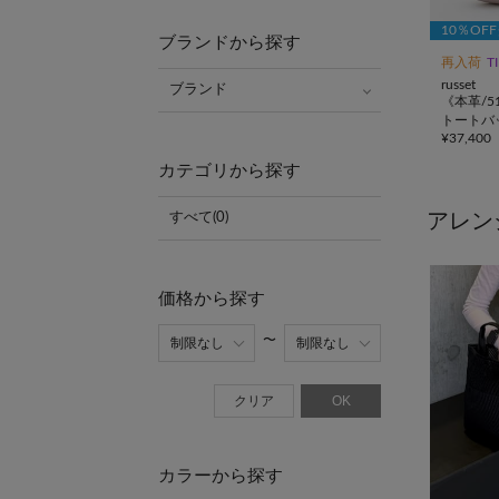
10％OF
ブランドから探す
再入荷
T
russet
ブランド
《本革/5
トートバ
¥
37,400
グラム>
カテゴリから探す
アレン
すべて(0)
価格から探す
クリア
OK
カラーから探す