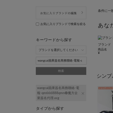
条件に一
お気に入りブランドで検索を絞る
あな
キーワードから探す
ブランド
商品名
検索
シンプ
wangcai蘋果簽名商務聯絡-電
報-qm666888qmn🟣魔方企
業簽名代理.ocg
タイプから探す