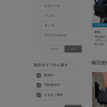
レディース
メンズ
5％OFF
キッズ
動画
ライフスタイル
3COINS
ペアレン
¥
2,750
クリア
OK
毎日使
販売タイプから探す
販売中
予約受付中
まもなく発売