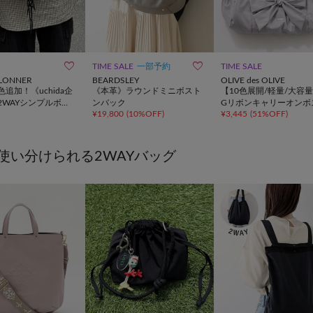


TIME SALE
一部予約
TIME SALE
ILLONNER
BEARDSLEY
OLIVE des OLIVE
追加！《uchida企
《本革》ラウンドミニボスト
【10色展開/軽量/大容量
2WAYシンプルボス
ンバック
Gリボンキャリーオンボ
¥
19,800
(
10%OFF
)
¥
3,445
(
51%OFF
)
グ
ンバッグ
使い分けられる2WAYバッグ