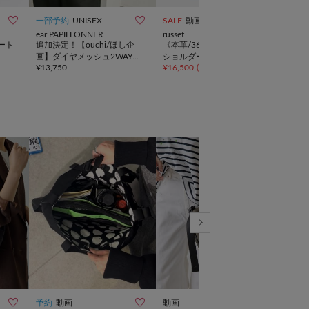



一部予約
UNISEX
SALE
動画
予約
ear PAPILLONNER
russet
ear 
ート
追加決定！【ouchi/ほし企
《本革/360g》レザー2WAY
2W
画】ダイヤメッシュ2WAYト
ショルダーバッグ
バッ
¥
13,750
¥
16,500
(
50%OFF
)
¥
11,
ートバッグLサイズ
ボト
すす



予約
動画
動画
一部