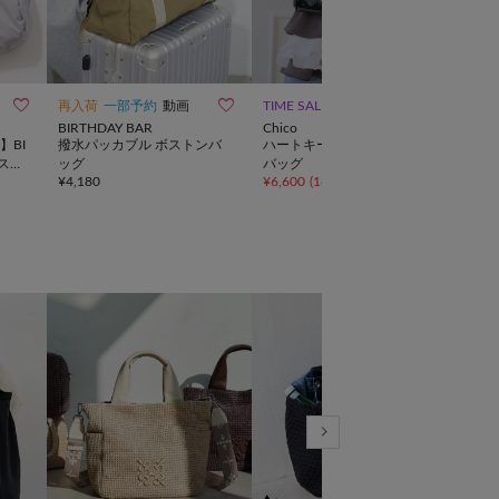
10



再入荷
一部予約
動画
TIME SALE
再入
BIRTHDAY BAR
Chico
russe
】BI
撥水パッカブル ボストンバ
ハートキーチャームボストン
《co
スト
ッグ
バッグ
ミニ
¥
4,180
¥
6,600
(
18%OFF
)
¥
44,