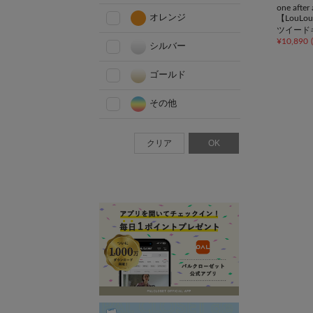
one afte
オレンジ
【LouL
ツイード
¥
10,890
(
ト/推し
シルバー
ゴールド
その他
クリア
OK