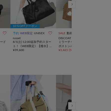
10％OFFクーポン



予約
WEB限定
UNISEX
SALE
動画
NEW
russet
DISCOAT
ear 
ード
8/1(土) 12:00追加予約スター
ミラーチャーム付ソフトミニ
再販
ト！《WEB限定》【撥水】
ボストンバッグ《詳細動画あ
画》
¥
39,600
¥
3,465
(
50%OFF
)
¥
25,
クラウズナイロン2WAYボス
り》
トン
トンバッグ