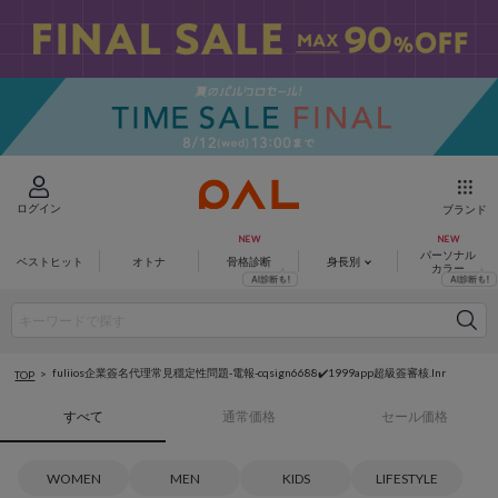
ログイン
ブランド
パーソナル
ベストヒット
オトナ
骨格診断
身長別
カラー
fuliios企業簽名代理常見穩定性問題-電報-cqsign6688✔️1999app超級簽審核.lnr
TOP
すべて
通常価格
セール価格
WOMEN
MEN
KIDS
LIFESTYLE