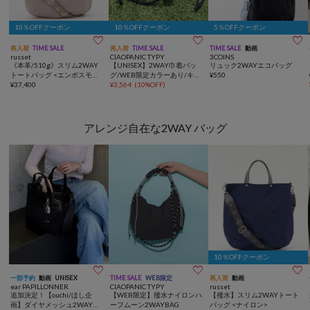
10％OFFクーポン
10％OFFクーポン
5％OFFクーポン



再入荷
TIME SALE
再入荷
TIME SALE
TIME SALE
動画
russet
CIAOPANIC TYPY
3COINS
《本革/510g》スリム2WAY
【UNISEX】2WAY巾着バッ
リュック2WAYエコバッグ
トートバッグ <エンボスモノ
グ/WEB限定カラーあり/キー
¥
550
グラム>
¥
37,400
ホルダー付き
¥
3,564
(
10%OFF
)
アレンジ自在な2WAY バッグ
10％OFFクーポン



一部予約
動画
UNISEX
TIME SALE
WEB限定
再入荷
動画
ear PAPILLONNER
CIAOPANIC TYPY
russet
追加決定！【ouchi/ほし企
【WEB限定】撥水ナイロンハ
【撥水】スリム2WAYトート
画】ダイヤメッシュ2WAYト
ーフムーン2WAYBAG
バッグ <ナイロン>