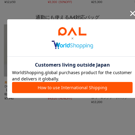
ートバッグ Sサイズ
¥
12,650
¥
3,300
(
50%OFF
)
¥
25,300
通勤にも使えるA4対応バッグ



再入荷
予約
NEW
動画
SALE
動画
予約
動画
DISCOAT
DISCOAT
COLLAGE
【再予約/SNSで話題！/撥水/
【13ポケット/撥水/軽量】ユ
GALLARDAGALANTE
【強撥水/PC収納可◎】強撥
軽量】シアーリップバックパ
ーティリティーパフィーバッ
水ワーキングトートバッグ
ック
¥
5,940
クパック
¥
4,620
(
40%OFF
)
¥
13,200