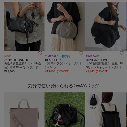



NEW
TIME SALE
一部予約
TIME SALE
ear PAPILLONNER
BEARDSLEY
OLIVE des OLIVE
再販＆新色追加！《uchida企
《本革》ラウンドミニボスト
【10色展開/軽量/大容量】BI
画》本革2WAYシンプルボス
ンバック
Gリボンキャリーオンボスト
トンバッグ
¥
25,300
¥
19,800
(
10%OFF
)
ンバッグ
¥
3,445
(
51%OFF
)
気分で使い分けられる2WAYバッグ