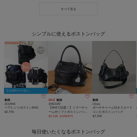
シンプルに使えるボストンバッグ
5％OFFクーポン



動画
SALE
動画
動画
3COINS
DISCOAT
Chico
ペアレンツボストンBAG
【SNSで話題！】ミラーチャ
ポーチチャーム付きスエード
¥
2,750
ーム付ソフトボストンバッグ
コンビボストンバッグ
《詳細動画あり》
¥
3,168
(
60%OFF
)
¥
7,700
毎日使いたくなるボストンバッグ