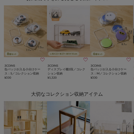



3COINS
3COINS
3COINS
缶バッジが入る小分けケー
ディスプレイ棚2段／コレク
缶バッジが入る小分けケー
ス：S／コレクション収納
ション収納
ス：M／コレクション収納
¥
330
¥
1,320
¥
330
大切なコレクション収納アイテム