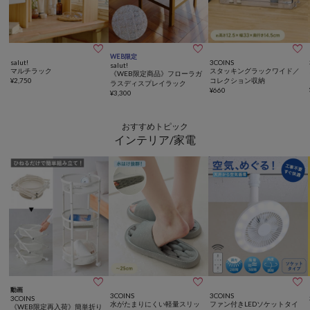



WEB限定
salut!
3COINS
salut!
マルチラック
スタッキングラックワイド／
《WEB限定商品》フローラガ
¥
2,750
コレクション収納
ラスディスプレイラック
¥
660
¥
3,300
おすすめトピック
インテリア/家電



動画
3COINS
3COINS
3COINS
水がたまりにくい軽量スリッ
ファン付きLEDソケットタイ
《WEB限定再入荷》簡単折り