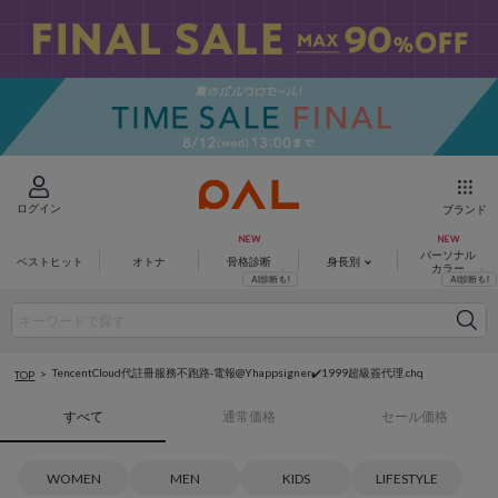
ログイン
ブランド
パーソナル
ベストヒット
オトナ
骨格診断
身長別
カラー
TencentCloud代註冊服務不跑路-電報@Yhappsigner✔️1999超級簽代理.chq
TOP
すべて
通常価格
セール価格
WOMEN
MEN
KIDS
LIFESTYLE