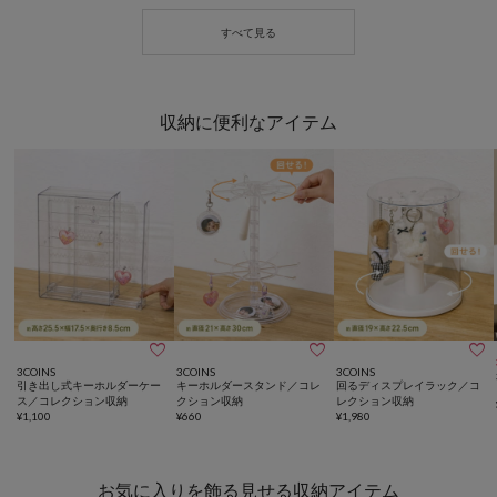
収納に便利なアイテム



3COINS
3COINS
3COINS
引き出し式キーホルダーケー
キーホルダースタンド／コレ
回るディスプレイラック／コ
ス／コレクション収納
クション収納
レクション収納
¥
1,100
¥
660
¥
1,980
お気に入りを飾る見せる収納アイテム