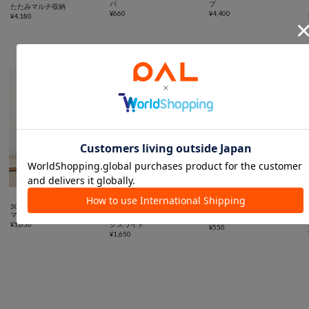
パ
プ
たたみマルチ収納
¥
660
¥
4,400
¥
4,180
スペース有効活用に便利なアイテム



SALE
3COINS
3COINS
3COINS
マルチクリアボックス棚付き
《2WAY》マルチクリアボッ
スタッキングシューズ収納
¥
1,650
クスワイド
¥
550
¥
1,650