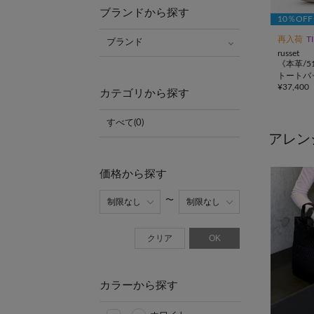
ブランドから探す
10％OF
再入荷
T
ブランド
russet
《本革/5
トートバ
¥
37,400
グラム>
カテゴリから探す
すべて(0)
アレン
価格から探す
クリア
OK
カラーから探す