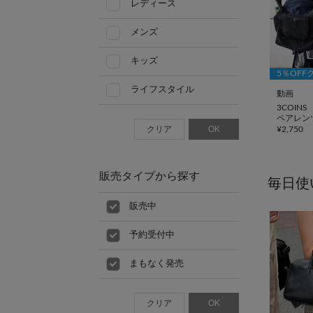
レディース
メンズ
キッズ
5％OFF
ライフスタイル
動画
3COINS
ペアレン
クリア
OK
¥
2,750
販売タイプから探す
毎日使
販売中
予約受付中
まもなく発売
クリア
OK