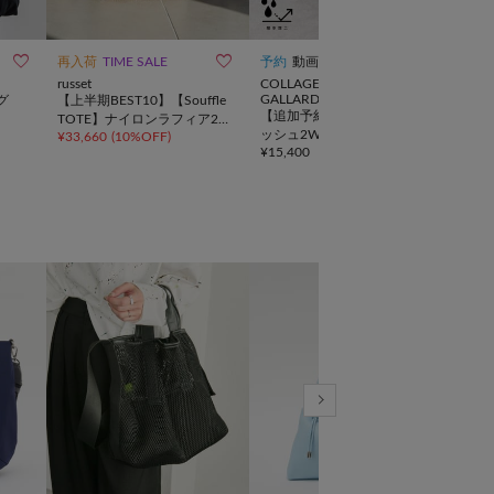
10



再入荷
TIME SALE
予約
動画
TIME
russet
COLLAGE
CIAO
GALLARDAGALANTE
グ
【上半期BEST10】【Souffle
【SO
【追加予約受付中】強撥水メ
TOTE】ナイロンラフィア2W
【新
ッシュ2WAYトートバッグ
¥
33,660
(
10%OFF
)
¥
10,
AYトートバッグ
タッ
¥
15,400
AG