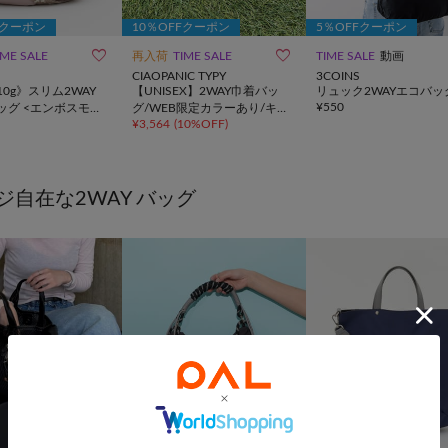
Fクーポン
10％OFFクーポン
5％OFFクーポン


IME SALE
再入荷
TIME SALE
TIME SALE
動画
CIAOPANIC TYPY
3COINS
10g》スリム2WAY
【UNISEX】2WAY巾着バッ
リュック2WAYエコバッ
¥
550
ッグ <エンボスモノ
グ/WEB限定カラーあり/キー
¥
3,564
(
10%OFF
)
ホルダー付き
ジ自在な2WAY バッグ