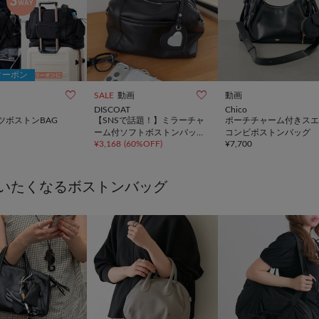
クーポン


SALE
動画
動画
DISCOAT
Chico
ツボストンBAG
【SNSで話題！】ミラーチャ
ポーチチャーム付きスエ
ーム付ソフトボストンバッグ
コンビボストンバッグ
¥
3,168
(
60%OFF
)
¥
7,700
《詳細動画あり》
いたくなるボストンバッグ