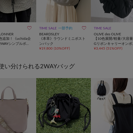


TIME SALE
一部予約
TIME SALE
ILLONNER
BEARDSLEY
OLIVE des OLIVE
追加！《uchida企
《本革》ラウンドミニボスト
【10色展開/軽量/大容量
2WAYシンプルボス
ンバック
Gリボンキャリーオンボ
¥
19,800
(
10%OFF
)
¥
3,445
(
51%OFF
)
グ
ンバッグ
使い分けられる2WAYバッグ