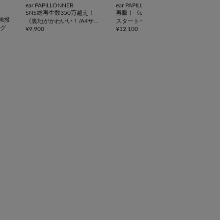
ear PAPILLONNER
ear PAPILLONNER
DIS
SNS総再生数350万越え！
再販！《ouchi企画》アジャ
【累
強撥
《裏地がかわいい！/A4サイ
スタートートバッグ横型
ポケ
グ
¥
9,900
¥
12,100
¥
5,5
ズ対応》アジャスタートート
ティ
バッグ
《詳