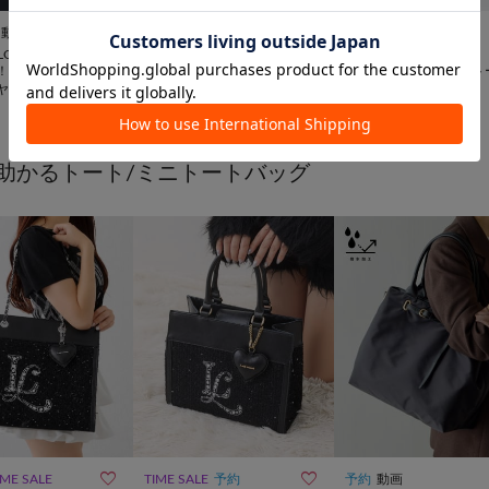
10％OFFクーポン


動画
UNISEX
TIME SALE
WEB限定
再入荷
動画
ILLONNER
CIAOPANIC TYPY
russet
【ouchi/ほし企
【WEB限定】撥水ナイロン
【撥水】スリム2WAYト
ヤメッシュ2WAYト
ハーフムーン2WAYBAG
バッグ <ナイロン>
¥
3,300
(
50%OFF
)
¥
25,300
グ Sサイズ
助かるトート/ミニトートバッグ


IME SALE
TIME SALE
予約
予約
動画