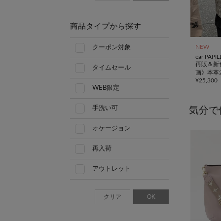
商品タイプから探す
NEW
クーポン対象
ear PAP
再販＆新色
タイムセール
画》本革
¥
25,300
トンバッ
WEB限定
手洗い可
気分で
オケージョン
再入荷
アウトレット
クリア
OK