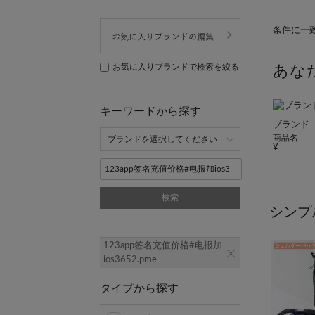
条件に一
お気に入りブランドで検索を絞る
あな
キーワードから探す
ブランド
商品名
検索
シンプ
123app签名充值价格#电报加
ios3652.pme
タイプから探す