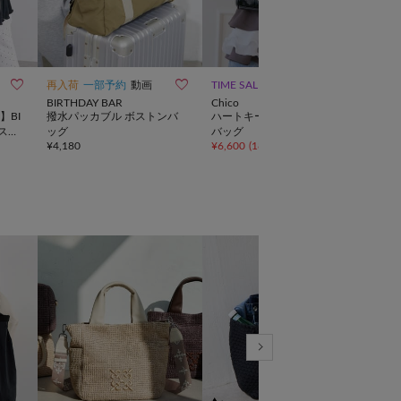
10



再入荷
一部予約
動画
TIME SALE
再入
BIRTHDAY BAR
Chico
russe
】BI
撥水パッカブル ボストンバ
ハートキーチャームボストン
《co
スト
ッグ
バッグ
ミニ
¥
4,180
¥
6,600
(
18%OFF
)
¥
44,