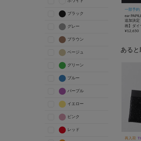
ホワイト
一部予約
ブラック
ear PAP
追加決定！
画】ダイ
グレー
¥
12,650
ートバッ
ブラウン
あると
ベージュ
グリーン
ブルー
パープル
イエロー
ピンク
レッド
再入荷
T