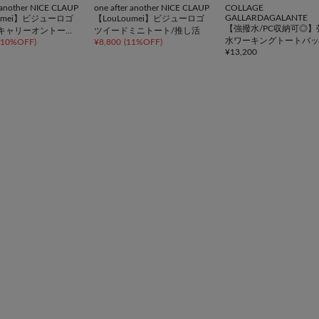
r another NICE CLAUP
one after another NICE CLAUP
COLLAGE
GALLARDAGALANTE
oumei】ビジューロゴ
【LouLoumei】ビジューロゴ
【強撥水/PC収納可◎】
キャリーオントー
ツイードミニトート/推し活
水ワーキングトートバッ
10%OFF
)
¥
8,800
(
11%OFF
)
活
¥
13,200