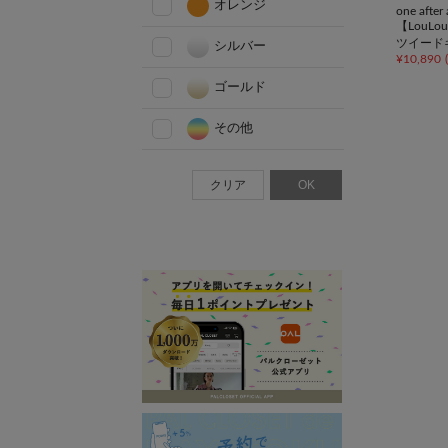
オレンジ
one afte
【LouL
ツイード
シルバー
¥
10,890
(
ト/推し
ゴールド
その他
クリア
OK