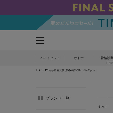
ベストヒット
オトナ
骨格診
TOP
> 123app签名充值价格#电报加ios3652.pme
ブランド一覧
すべて