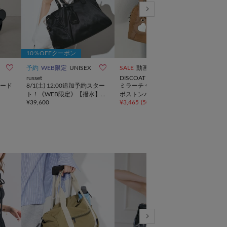
10％OFFクーポン



予約
WEB限定
UNISEX
SALE
動画
NEW
russet
DISCOAT
ear 
ード
8/1(土) 12:00追加予約スター
ミラーチャーム付ソフトミニ
再販
ト！《WEB限定》【撥水】
ボストンバッグ《詳細動画あ
画》
¥
39,600
¥
3,465
(
50%OFF
)
¥
25,
クラウズナイロン2WAYボス
り》
トン
トンバッグ