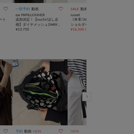



一部予約
動画
SALE
動画
予約
ear PAPILLONNER
russet
ear 
ート
追加決定！【ouchi/ほし企
《本革/360g》レザー2WAY
2W
画】ダイヤメッシュ2WAYト
ショルダーバッグ
バッ
¥
13,750
¥
16,500
(
50%OFF
)
¥
11,
ートバッグLサイズ
ボト
すす



予約
動画
NEW
NEW
一部