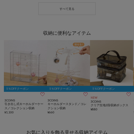
収納に便利なアイテム
5％OFFクーポン
5％OFFクーポン
5％OFFクーポン



NEW
3COINS
3COINS
3COINS
引き出し式キーホルダーケー
キーホルダースタンド／コレ
クリア生地2段収納ボックス
ス／コレクション収納
クション収納
¥
880
¥
1,100
¥
660
お気に入りを飾る見せる収納アイテム