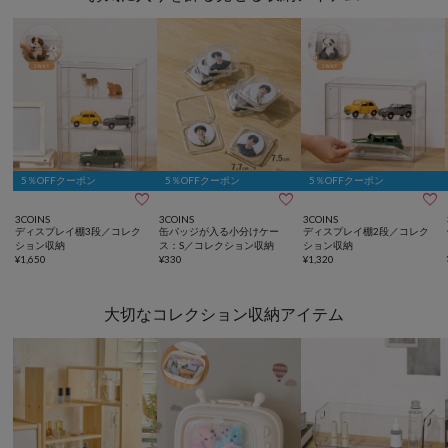
5％OFFクーポン
5％OFFクーポン
5％OFFクーポン



3COINS
3COINS
3COINS
ディスプレイ棚3段／コレク
缶バッジが入る小分けケー
ディスプレイ棚2段／コレク
ション収納
ス：S／コレクション収納
ション収納
¥
1,650
¥
330
¥
1,320
大切なコレクション収納アイテム