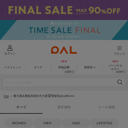
ログイン
ブランド
パーソナル
ベストヒット
オトナ
骨格診断
身長別
カラー
魔方籤名審核長期合作方案🏆電報找jdios88.khs
TOP
すべて
通常価格
セール価格
WOMEN
MEN
KIDS
LIFESTYLE