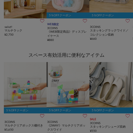
5％OFFクーポン
5％OFFクーポン



WEB限定
salut!
3COINS
3COINS
マルチラック
スタッキングラックワイド／
《WEB限定商品》ディスプレ
¥
2,750
コレクション収納
イケース
¥
660
¥
880
スペース有効活用に便利なアイテム
5％OFFクーポン
5％OFFクーポン
5％OFFクーポン



SALE
3COINS
3COINS
3COINS
マルチクリアボックス棚付き
《2WAY》マルチクリアボッ
スタッキングシューズ収納
¥
1,650
クスワイド
¥
550