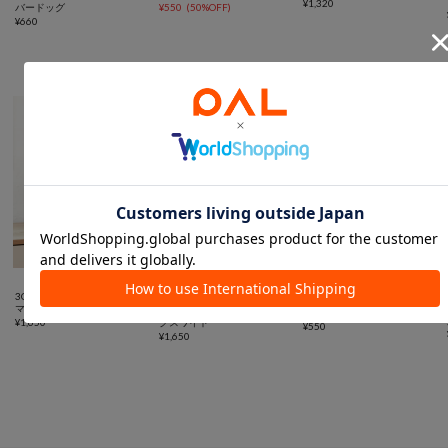
¥
1,320
バードッグ
¥
550
(
50%OFF
)
¥
660
スペース有効活用に便利なアイテム



SALE
3COINS
3COINS
3COINS
マルチクリアボックス棚付き
《2WAY》マルチクリアボッ
スタッキングシューズ収納
¥
1,650
クスワイド
¥
550
¥
1,650