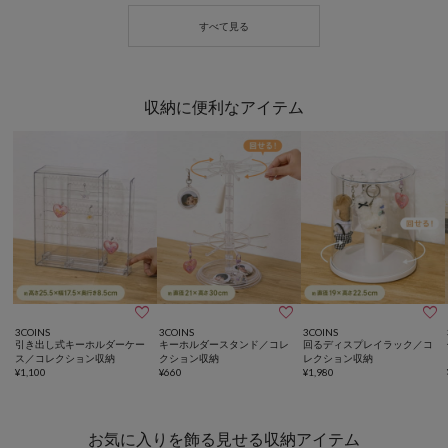
収納に便利なアイテム



3COINS
3COINS
3COINS
引き出し式キーホルダーケー
キーホルダースタンド／コレ
回るディスプレイラック／コ
ス／コレクション収納
クション収納
レクション収納
¥
1,100
¥
660
¥
1,980
お気に入りを飾る見せる収納アイテム