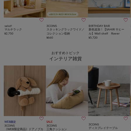



salut!
3COINS
BIRTHDAY BAR
マルチラック
スタッキングラックワイド／
新色追加！【SAHIR サヒー
¥
2,750
コレクション収納
ル】Wall shelf flower
¥
660
¥
5,720
おすすめトピック
インテリア雑貨



WEB限定
SALE
3COINS
3COINS
3COINS
ディスプレイテーブル
《WEB限定商品》ドアノブカ
三角クッション