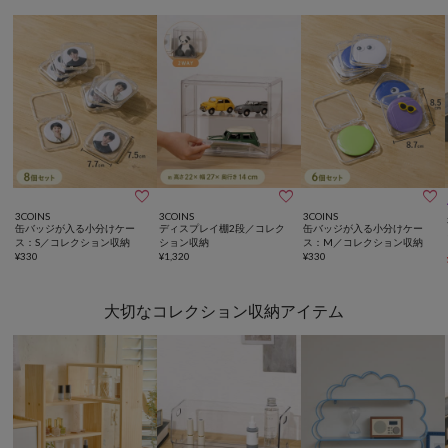



3COINS
3COINS
3COINS
缶バッジが入る小分けケー
ディスプレイ棚2段／コレク
缶バッジが入る小分けケー
ス：S／コレクション収納
ション収納
ス：M／コレクション収納
¥
330
¥
1,320
¥
330
大切なコレクション収納アイテム