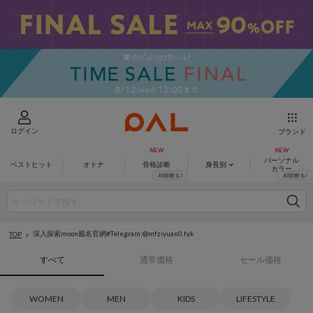
ログイン
ブランド
パーソナル
ベストヒット
オトナ
骨格診断
身長別
カラー
深入探索moon籤名官網#Telegram:@mfziyuan0.fyk
TOP
すべて
通常価格
セール価格
WOMEN
MEN
KIDS
LIFESTYLE